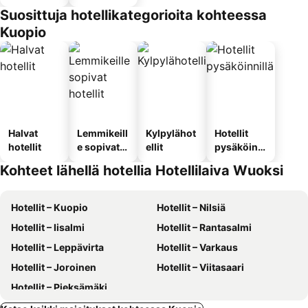
Suosittuja hotellikategorioita kohteessa
Kuopio
Halvat
Lemmikeill
Kylpylähot
Hotellit
hotellit
e sopivat
ellit
pysäköinni
hotellit
llä
Kohteet lähellä hotellia Hotellilaiva Wuoksi
Hotellit – Kuopio
Hotellit – Nilsiä
Hotellit – Iisalmi
Hotellit – Rantasalmi
Hotellit – Leppävirta
Hotellit – Varkaus
Hotellit – Joroinen
Hotellit – Viitasaari
Hotellit – Pieksämäki