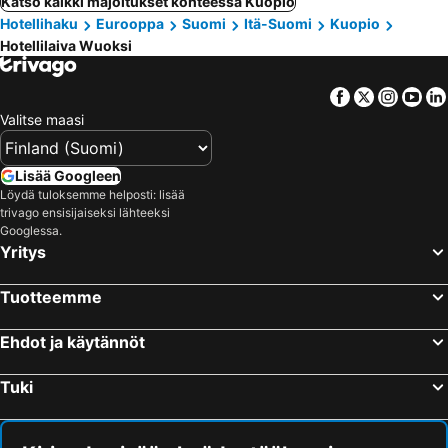
Katso kaikki majoitukset kohteessa Kuopio
Hotellihaku
Eurooppa
Suomi
Itä-Suomi
Kuopio
Hotellilaiva Wuoksi
Facebook
Twitter
Insta
Yo
Valitse maasi
Lisää Googleen
Löydä tuloksemme helposti: lisää
trivago ensisijaiseksi lähteeksi
Googlessa.
Yritys
Tuotteemme
Ehdot ja käytännöt
Tuki