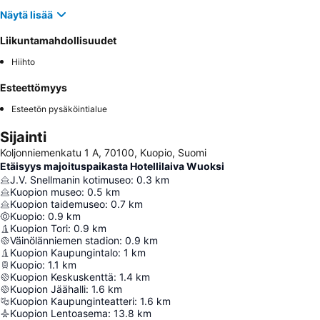
Näytä lisää
Liikuntamahdollisuudet
Hiihto
Esteettömyys
Esteetön pysäköintialue
Sijainti
Koljonniemenkatu 1 A, 70100, Kuopio, Suomi
Etäisyys majoituspaikasta Hotellilaiva Wuoksi
J.V. Snellmanin kotimuseo
:
0.3
km
Kuopion museo
:
0.5
km
Kuopion taidemuseo
:
0.7
km
Kuopio
:
0.9
km
Kuopion Tori
:
0.9
km
Väinölänniemen stadion
:
0.9
km
Kuopion Kaupungintalo
:
1
km
Kuopio
:
1.1
km
Kuopion Keskuskenttä
:
1.4
km
Kuopion Jäähalli
:
1.6
km
Kuopion Kaupunginteatteri
:
1.6
km
Kuopion Lentoasema
:
13.8
km