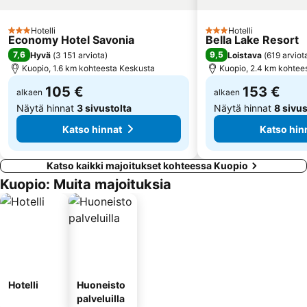
Hotelli
Hotelli
3 Tähtiluokitus
3 Tähtiluokitus
Economy Hotel Savonia
Bella Lake Resort
7,6
9,5
Hyvä
(
3 151 arviota
)
Loistava
(
619 arviot
Kuopio, 1.6 km kohteesta Keskusta
Kuopio, 2.4 km kohtee
105 €
153 €
alkaen
alkaen
Näytä hinnat
3 sivustolta
Näytä hinnat
8 sivus
Katso hinnat
Katso hin
Katso kaikki majoitukset kohteessa Kuopio
Kuopio: Muita majoituksia
Hotelli
Huoneisto
palveluilla