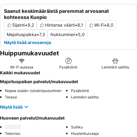
Saanut keskimääräistä paremmat arvosanat
kohteessa Kuopio
Sijainti
•
9,2
Hintansa väärti
•
8,1
Wi-Fi
•
8,0
Majoituspaikka
•
7,3
Nukkuminen
•
5,0
Näytä lisää arvosanoja
Huippumukavuudet
Wi-Fi aulassa
Pysäköinti
Lemmikit sallittu
Kaikki mukavuudet
Majoituspaikan palvelut/mukavuudet
Nopea sisään-/uloskirjautuminen
Pysäköinti
Terassi
Lemmikit sallittu
Näytä lisää
Huoneen palvelut/mukavuudet
Suihku
Televisio
Hiustenkuivaaja