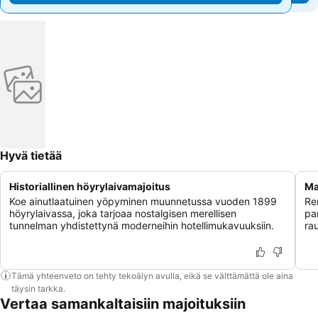
Hyvä tietää
Historiallinen höyrylaivamajoitus
Ma
Koe ainutlaatuinen yöpyminen muunnetussa vuoden 1899
Re
höyrylaivassa, joka tarjoaa nostalgisen merellisen
pa
tunnelman yhdistettynä moderneihin hotellimukavuuksiin.
ra
Tämä yhteenveto on tehty tekoälyn avulla, eikä se välttämättä ole aina
täysin tarkka.
Vertaa samankaltaisiin majoituksiin