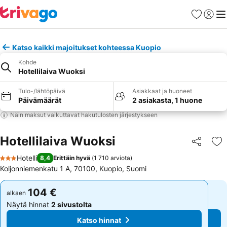
Suosikit
Kirjaud
Val
Katso kaikki majoitukset kohteessa Kuopio
Kohde
Hotellilaiva Wuoksi
Tulo-/lähtöpäivä
Asiakkaat ja huoneet
Päivämäärät
2 asiakasta, 1 huone
Näin maksut vaikuttavat hakutulosten järjestykseen
Hotellilaiva Wuoksi
Jaa
Li
Hotelli
8,4
Erittäin hyvä
(
1 710 arviota
)
3 Tähtiluokitus
Koljonniemenkatu 1 A, 70100, Kuopio, Suomi
104 €
104 €
alkaen
alkaen
Näytä hinnat
2 sivustolta
Näytä hinnat
2 sivustolta
Katso hinnat
Katso hinnat