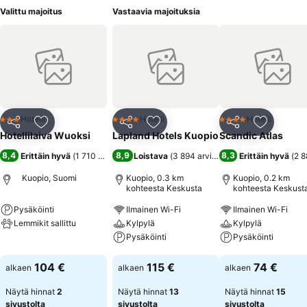
Valittu majoitus
Vastaavia majoituksia
Hotelli
Hotelli
Hotelli
3 Tähtiluokitus
4 Tähtiluokitus
4 Tähtiluokitus
Jaa
Lisää suosikkeihin
Jaa
Lisää suosikkeihin
Jaa
Lisää suo
Hotellilaiva Wuoksi
Lapland Hotels Kuopio
Scandic Atlas
8,4
8,9
8,3
Erittäin hyvä
(
1 710 arviota
)
Loistava
(
3 894 arviota
)
Erittäin hyvä
(
2 8
Kuopio, Suomi
Kuopio, 0.3 km
Kuopio, 0.2 km
kohteesta Keskusta
kohteesta Keskust
Pysäköinti
Ilmainen Wi-Fi
Ilmainen Wi-Fi
Lemmikit sallittu
Kylpylä
Kylpylä
Pysäköinti
Pysäköinti
Katso hinnat
Katso hinnat
Katso hinnat
104 €
115 €
74 €
alkaen
alkaen
alkaen
Näytä hinnat
2
Näytä hinnat
13
Näytä hinnat
15
sivustolta
sivustolta
sivustolta