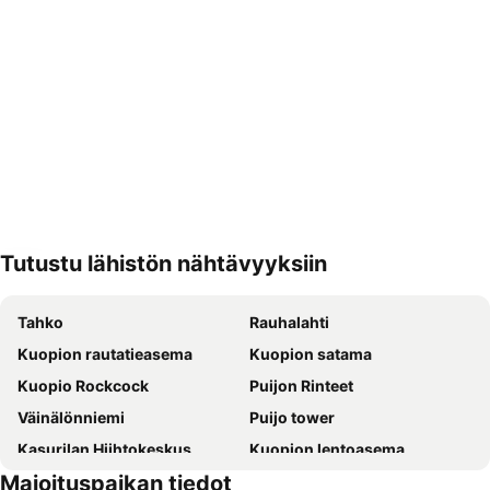
Tutustu lähistön nähtävyyksiin
Laajenna kartta
Tahko
Rauhalahti
Kuopion rautatieasema
Kuopion satama
Kuopio Rockcock
Puijon Rinteet
Väinälönniemi
Puijo tower
Kasurilan Hiihtokeskus
Kuopion lentoasema
Majoituspaikan tiedot
Kuopion Musiikkikeskus
Kuopion tori