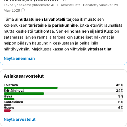
Tekoälyn tekemä yhteenveto 400+ arvostelusta · Päivitetty viimeksi: 29
May 2026
Tämä
ainutlaatuinen laivahotelli
tarjoaa ikimuistoisen
kokemuksen
turisteille
ja
pariskunnille
, jotka etsivät rauhallista
mutta keskeistä tukikohtaa. Sen
erinomainen sijainti
Kuopion
satamassa järven rannalla tarjoaa kuvaukselliset näkymät ja
helpon pääsyn kaupungin keskustaan ja paikallisiin
nähtävyyksiin. Majoituspaikassa on viihtyisät
yhteiset tilat
,
kuten yläkannen terassi, joka sopii täydellisesti maisemien
Näytä enemmän
ihailuun, ja jaettu oleskelutila, jossa on jääkaappi ja
mikroaaltouuni vieraiden käyttöön. Asiakkaat kehuvat jatkuvasti
henkilökunnan poikkeuksellista ystävällisyyttä
ja kodikasta,
Asiakasarvostelut
ravitsevaa aamiaista, josta voi usein nauttia yläkannelta
avautuvien näkymien kera. Todella ainutlaatuista oleskelua
Loistava
45
%
varten harkitse huonetta yläkannelta, jotta saat parhaat
Erittäin hyvä
34
%
näkymät ja minimoit mahdolliset meluhaitat.
Hyvä
9
%
Kohtalainen
6
%
Huono
6
%
Näytä arvostelut