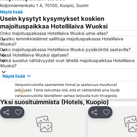
Koljonniemenkatu 1 A, 70100, Kuopio, Suomi
Väinölänniemi
Kuopion keskuskenttä
Näytä lisää
Kuopio Bus Station
Kuopio Tanssi ja Soi
Usein kysytyt kysymykset koskien
majoituspaikkaa Hotellilaiva Wuoksi
Onko majoituspaikassa Hotellilaiva Wuoksi uima-allas?
Ovatko lemmikkieläimet sallittuja majoituspaikassa Hotellilaiva
Wuoksi?
Onko majoituspaikassa Hotellilaiva Wuoksi pysäköintiä saatavilla?
Missä Hotellilaiva Wuoksi sijaitsee?
Mitkä suositut nähtävyydet ovat lähellä majoituspaikkaa Hotellilaiva
Wuoksi?
Näytä lisää
Varaussivustoilta saamamme hinnat ja saatavuus muuttuvat
jatkuvasti. Tämä tarkoittaa sitä, että et välttämättä aina löydä
varaussivustolta täsmälleen samaa tarjousta kuin trivagosta.
Yksi suosituimmista (Hotels, Kuopio)
Jaa
Lisää suosikkeihin
Jaa
Lisää suosikk