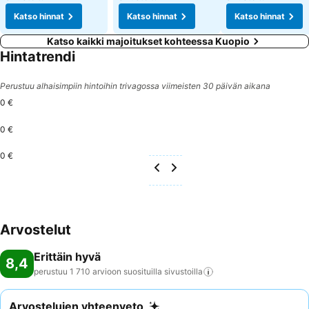
Katso hinnat
Katso hinnat
Katso hinnat
Katso kaikki majoitukset kohteessa Kuopio
Hintatrendi
Perustuu alhaisimpiin hintoihin trivagossa viimeisten 30 päivän aikana
0 €
0 €
0 €
Arvostelut
Erittäin hyvä
8,4
perustuu 1 710 arvioon suosituilla
sivustoilla
Arvostelujen yhteenveto