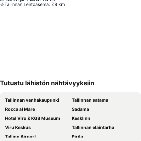
Tallinnan Lentoasema
:
7.9
km
Tutustu lähistön nähtävyyksiin
Laajenna kartta
Tallinnan vanhakaupunki
Tallinnan satama
Rocca al Mare
Sadama
Hotel Viru & KGB Museum
Kesklinn
Viru Keskus
Tallinnan eläintarha
Tallinn Airport
Pirita