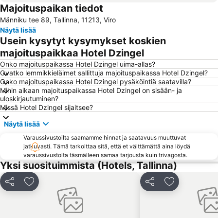
Majoituspaikan tiedot
Lauluväljak
Kalamaja
Männiku tee 89, Tallinna, 11213, Viro
Mustamäe
Kadriorg
Näytä lisää
Kassisaba
Baltian rautatieasema
Usein kysytyt kysymykset koskien
Pirita linnaosad
Lasnamäe
majoituspaikkaa Hotel Dzingel
Haabersti
Põhja-Tallinn
Onko majoituspaikassa Hotel Dzingel uima-allas?
Ovatko lemmikkieläimet sallittuja majoituspaikassa Hotel Dzingel?
Ülemiste
Nõmme
Onko majoituspaikassa Hotel Dzingel pysäköintiä saatavilla?
Mihin aikaan majoituspaikassa Hotel Dzingel on sisään- ja
A. Le Coq Arena
Viron merenkulkumuseo
uloskirjautuminen?
Juhkentali
Raekoda
Missä Hotel Dzingel sijaitsee?
Kopli
Kakumäe
Näytä lisää
Town Hall Square
Lai
Varaussivustoilta saamamme hinnat ja saatavuus muuttuvat
jatkuvasti. Tämä tarkoittaa sitä, että et välttämättä aina löydä
Peppersack
Pirita asum
varaussivustolta täsmälleen samaa tarjousta kuin trivagosta.
Järve
Aleksanteri Nevskin katedraali
Yksi suosituimmista (Hotels, Tallinna)
Vana-Mustamäe
Laagri
Jaa
Lisää suosikkeihin
Jaa
Lisää suosikk
Tallinnan Olympiakeskus
Rocca al Mare
Veerenni
Tiskre