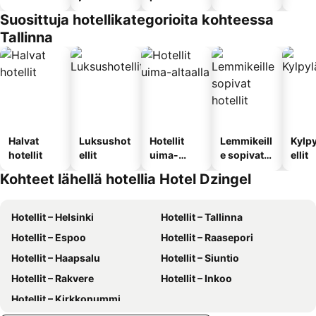
Suosittuja hotellikategorioita kohteessa
Tallinna
Halvat
Luksushot
Hotellit
Lemmikeill
Kylp
hotellit
ellit
uima-
e sopivat
ellit
altaalla
hotellit
Kohteet lähellä hotellia Hotel Dzingel
Hotellit – Helsinki
Hotellit – Tallinna
Hotellit – Espoo
Hotellit – Raasepori
Hotellit – Haapsalu
Hotellit – Siuntio
Hotellit – Rakvere
Hotellit – Inkoo
Hotellit – Kirkkonummi