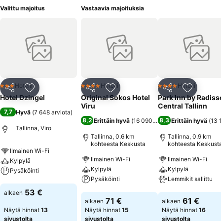
Valittu majoitus
Vastaavia majoituksia
Hotelli
Hotelli
Hotelli
3 Tähtiluokitus
4 Tähtiluokitus
4 Tähtiluokitus
Jaa
Lisää suosikkeihin
Jaa
Lisää suosikkeihin
Jaa
Lisää suo
Hotel Dzingel
Original Sokos Hotel
Park Inn by Radis
Viru
Central Tallinn
7,7
Hyvä
(
7 648 arviota
)
8,2
8,3
Erittäin hyvä
(
16 090 arviota
Erittäin hyvä
)
(
13 
Tallinna, Viro
Tallinna, 0.6 km
Tallinna, 0.9 km
kohteesta Keskusta
kohteesta Keskust
Ilmainen Wi-Fi
Ilmainen Wi-Fi
Ilmainen Wi-Fi
Kylpylä
Kylpylä
Kylpylä
Pysäköinti
Pysäköinti
Lemmikit sallittu
Katso hinnat
53 €
alkaen
Katso hinnat
Katso hinnat
71 €
61 €
alkaen
alkaen
Näytä hinnat
13
Näytä hinnat
15
Näytä hinnat
16
sivustolta
sivustolta
sivustolta