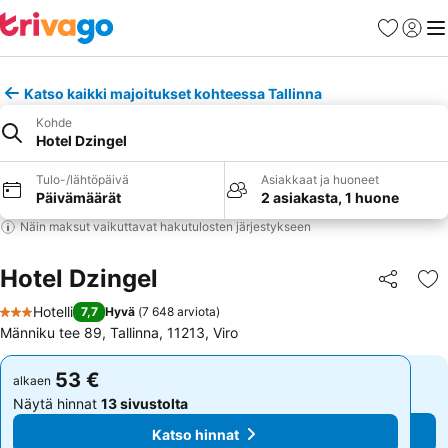
Suosikit
Kirjaud
Val
Katso kaikki majoitukset kohteessa Tallinna
Kohde
Hotel Dzingel
Tulo-/lähtöpäivä
Asiakkaat ja huoneet
Päivämäärät
2 asiakasta, 1 huone
Näin maksut vaikuttavat hakutulosten järjestykseen
Hotel Dzingel
Jaa
Li
Hotelli
7,7
Hyvä
(
7 648 arviota
)
3 Tähtiluokitus
Männiku tee 89, Tallinna, 11213, Viro
53 €
53 €
alkaen
alkaen
Näytä hinnat
13 sivustolta
Näytä hinnat
13 sivustolta
Katso hinnat
Katso hinnat