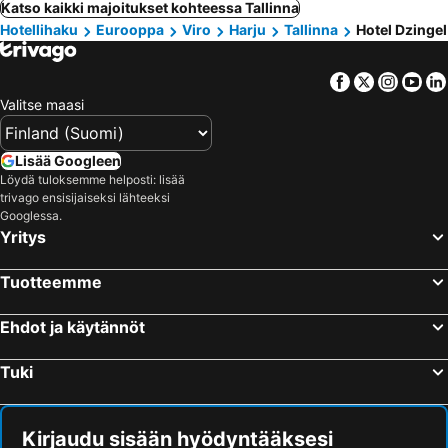
Katso kaikki majoitukset kohteessa Tallinna
Hotellihaku
Eurooppa
Viro
Harju
Tallinna
Hotel Dzingel
Facebook
Twitter
Insta
Yo
Valitse maasi
Lisää Googleen
Löydä tuloksemme helposti: lisää
trivago ensisijaiseksi lähteeksi
Googlessa.
Yritys
Tuotteemme
Ehdot ja käytännöt
Tuki
Kirjaudu sisään hyödyntääksesi