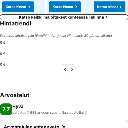
Katso hinnat
Katso hinnat
Katso hinnat
Katso kaikki majoitukset kohteessa Tallinna
Hintatrendi
Perustuu alhaisimpiin hintoihin trivagossa viimeisten 30 päivän aikana
0 €
0 €
0 €
Arvostelut
Hyvä
7,7
perustuu 7 648 arvioon suosituilla
sivustoilla
Arvostelujen yhteenveto