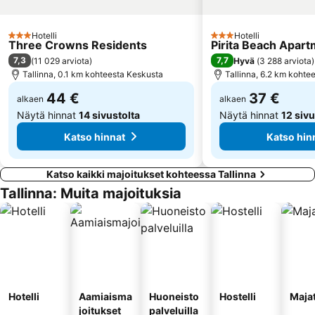
Paljassaare
Mustakivi
Estonian Fairs
Mustamäe asum
Hotelli
Hotelli
3 Tähtiluokitus
3 Tähtiluokitus
Lilleküla
Solaris
Three Crowns Residents
Pirita Beach Apar
7,3
7,7
(
11 029 arviota
)
Hyvä
(
3 288 arviota
)
Männiku
Sääse
Tallinna, 0.1 km kohteesta Keskusta
Tallinna, 6.2 km kohte
Sikupilli
Õismäe
44 €
37 €
alkaen
alkaen
Näytä hinnat
14 sivustolta
Näytä hinnat
12 sivu
Katso hinnat
Katso hin
Katso kaikki majoitukset kohteessa Tallinna
Tallinna: Muita majoituksia
Hotelli
Aamiaisma
Huoneisto
Hostelli
Maja
joitukset
palveluilla