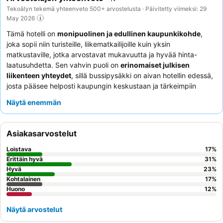
Tekoälyn tekemä yhteenveto 500+ arvostelusta · Päivitetty viimeksi: 29
May 2026
Tämä hotelli on
monipuolinen ja edullinen kaupunkikohde
,
joka sopii niin turisteille, liikematkailijoille kuin yksin
matkustaville, jotka arvostavat mukavuutta ja hyvää hinta-
laatusuhdetta. Sen vahvin puoli on
erinomaiset julkisen
liikenteen yhteydet
, sillä bussipysäkki on aivan hotellin edessä,
josta pääsee helposti kaupungin keskustaan ja tärkeimpiin
nähtävyyksiin. Hotellissa on kätevä
24h-vastaanotto
ja paikan
Näytä enemmän
päällä oleva ravintola lounas- ja illallistarjoilua varten. Asiakkaat
kehuvat jatkuvasti
henkilökunnan ystävällistä ja avuliasta
asennetta
sekä erinomaista, monipuolista aamiaisbuffetia.
Asiakasarvostelut
Rauhallisempaa kokemusta kaipaavien kannattaa pyytää
huonetta puutarhan puolelta.
Loistava
17
%
Erittäin hyvä
31
%
Hyvä
23
%
Kohtalainen
17
%
Huono
12
%
Näytä arvostelut