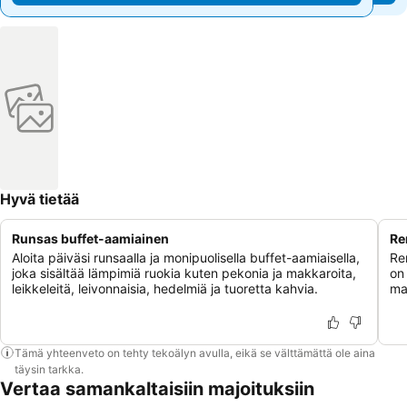
Hyvä tietää
Runsas buffet-aamiainen
Re
Aloita päiväsi runsaalla ja monipuolisella buffet-aamiaisella,
Re
joka sisältää lämpimiä ruokia kuten pekonia ja makkaroita,
on
leikkeleitä, leivonnaisia, hedelmiä ja tuoretta kahvia.
ma
Tämä yhteenveto on tehty tekoälyn avulla, eikä se välttämättä ole aina
täysin tarkka.
Vertaa samankaltaisiin majoituksiin