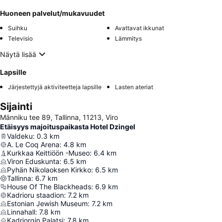
Huoneen palvelut/mukavuudet
Suihku
Avattavat ikkunat
Televisio
Lämmitys
Näytä lisää
Lapsille
Järjestettyjä aktiviteetteja lapsille
Lasten ateriat
Sijainti
Männiku tee 89, Tallinna, 11213, Viro
Etäisyys majoituspaikasta Hotel Dzingel
Valdeku
:
0.3
km
A. Le Coq Arena
:
4.8
km
Kurkkaa Keittiöön -Museo
:
6.4
km
Viron Eduskunta
:
6.5
km
Pyhän Nikolaoksen Kirkko
:
6.5
km
Tallinna
:
6.7
km
House Of The Blackheads
:
6.9
km
Kadrioru staadion
:
7.2
km
Estonian Jewish Museum
:
7.2
km
Linnahall
:
7.8
km
Kadriorgin Palatsi
:
7.8
km