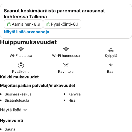
Saanut keskimääräistä paremmat arvosanat
kohteessa Tallinna
Aamiainen
•
8,9
Pysäköinti
•
8,1
Näytä lisää arvosanoja
Huippumukavuudet
Wi-Fi aulassa
Wi-Fi huoneessa
Kylpylä
Pysäköinti
Ravintola
Baari
Kaikki mukavuudet
Majoituspaikan palvelut/mukavuudet
Businesskeskus
Kahvila
Sisääntuloaula
Hissi
Näytä lisää
Hyvinvointi
Sauna