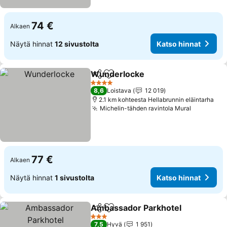
74 €
Alkaen
Näytä hinnat
12 sivustolta
Katso hinnat
Wunderlocke
Jaa
Lisää suosikkeihin
4 Tähtiluokitus
8,6
Loistava
12 019
2.1 km kohteesta Hellabrunnin eläintarha
Michelin-tähden ravintola Mural
77 €
Alkaen
Näytä hinnat
1 sivustolta
Katso hinnat
Ambassador Parkhotel
Jaa
Lisää suosikkeihin
3 Tähtiluokitus
7,5
Hyvä
1 951