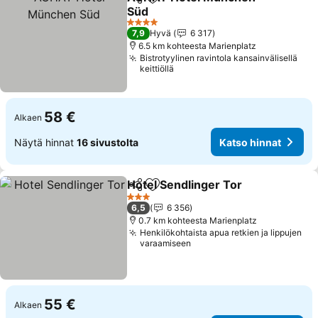
Jaa
Lisää suosikkeihin
Süd
4 Tähtiluokitus
7,9
Hyvä
6 317
6.5 km kohteesta Marienplatz
Bistrotyylinen ravintola kansainvälisellä
keittiöllä
58 €
Alkaen
Näytä hinnat
16 sivustolta
Katso hinnat
Hotel Sendlinger Tor
Jaa
Lisää suosikkeihin
3 Tähtiluokitus
6,5
6 356
0.7 km kohteesta Marienplatz
Henkilökohtaista apua retkien ja lippujen
varaamiseen
55 €
Alkaen