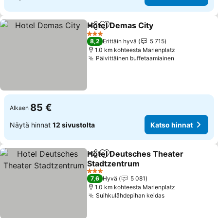
Hotel Demas City
Jaa
Lisää suosikkeihin
3 Tähtiluokitus
8,2
Erittäin hyvä
5 715
1.0 km kohteesta Marienplatz
Päivittäinen buffetaamiainen
85 €
Alkaen
Näytä hinnat
12 sivustolta
Katso hinnat
Hotel Deutsches Theater
Jaa
Lisää suosikkeihin
Stadtzentrum
3 Tähtiluokitus
7,6
Hyvä
5 081
1.0 km kohteesta Marienplatz
Suihkulähdepihan keidas