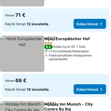
71 €
Alkaen
Näytä hinnat
12 sivustolta
Katso hinnat
Hotel Europäischer Hof
Jaa
Lisää suosikkeihin
3 Tähtiluokitus
8,2
Erittäin hyvä
7 324
1.2 km kohteesta Marienplatz
Poikkeuksellisen monipuolinen
aamiaisbuffet
68 €
Alkaen
Näytä hinnat
10 sivustolta
Katso hinnat
Holiday Inn Munich - City
Jaa
Lisää suosikkeihin
Centre By Ihg