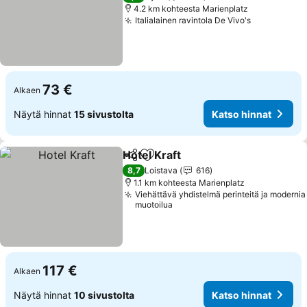
4.2 km kohteesta Marienplatz
Italialainen ravintola De Vivo's
73 €
Alkaen
Näytä hinnat
15 sivustolta
Katso hinnat
Hotel Kraft
Jaa
Lisää suosikkeihin
8,7
Loistava
616
1.1 km kohteesta Marienplatz
Viehättävä yhdistelmä perinteitä ja modernia
muotoilua
117 €
Alkaen
Näytä hinnat
10 sivustolta
Katso hinnat