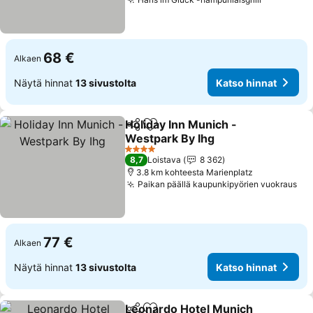
68 €
Alkaen
Näytä hinnat
13 sivustolta
Katso hinnat
Holiday Inn Munich -
Jaa
Lisää suosikkeihin
Westpark By Ihg
4 Tähtiluokitus
8,7
Loistava
8 362
3.8 km kohteesta Marienplatz
Paikan päällä kaupunkipyörien vuokraus
77 €
Alkaen
Näytä hinnat
13 sivustolta
Katso hinnat
Leonardo Hotel Munich