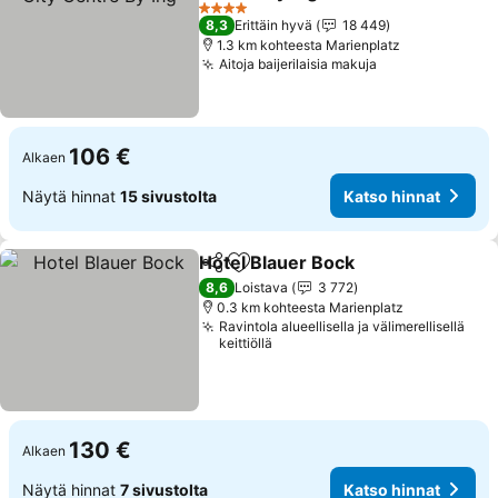
4 Tähtiluokitus
8,3
Erittäin hyvä
18 449
1.3 km kohteesta Marienplatz
Aitoja baijerilaisia makuja
106 €
Alkaen
Näytä hinnat
15 sivustolta
Katso hinnat
Hotel Blauer Bock
Jaa
Lisää suosikkeihin
8,6
Loistava
3 772
0.3 km kohteesta Marienplatz
Ravintola alueellisella ja välimerellisellä
keittiöllä
130 €
Alkaen
Näytä hinnat
7 sivustolta
Katso hinnat