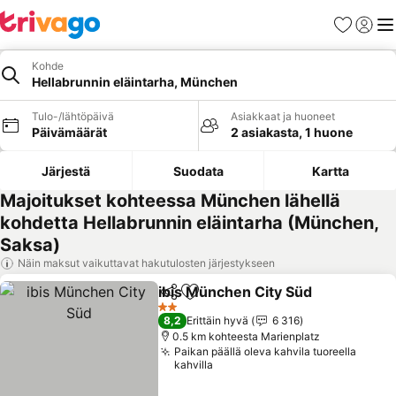
Suosikit
Kirjaud
Val
Kohde
Hellabrunnin eläintarha, München
Tulo-/lähtöpäivä
Asiakkaat ja huoneet
Päivämäärät
2 asiakasta, 1 huone
Järjestä
Suodata
Kartta
Majoitukset kohteessa München lähellä
kohdetta Hellabrunnin eläintarha (München,
Saksa)
Näin maksut vaikuttavat hakutulosten järjestykseen
ibis München City Süd
Jaa
Lisää suosikkeihin
2 Tähtiluokitus
8,2
Erittäin hyvä
6 316
0.5 km kohteesta Marienplatz
Paikan päällä oleva kahvila tuoreella
kahvilla