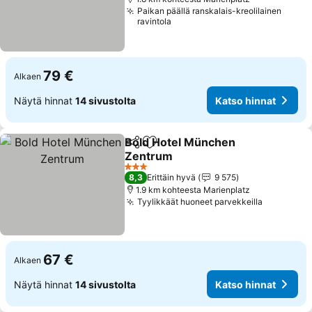
Paikan päällä ranskalais-kreolilainen
ravintola
79 €
Alkaen
Näytä hinnat
14 sivustolta
Katso hinnat
Bold Hotel München
Jaa
Lisää suosikkeihin
Zentrum
3 Tähtiluokitus
8,3
Erittäin hyvä
9 575
1.9 km kohteesta Marienplatz
Tyylikkäät huoneet parvekkeilla
67 €
Alkaen
Näytä hinnat
14 sivustolta
Katso hinnat