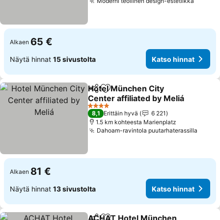
Moderni teollinen design-estetiikka
65 €
Alkaen
Näytä hinnat
15 sivustolta
Katso hinnat
Hotel München City
Jaa
Lisää suosikkeihin
Center affiliated by Meliá
4 Tähtiluokitus
8,1
Erittäin hyvä
6 221
1.5 km kohteesta Marienplatz
Dahoam-ravintola puutarhaterassilla
81 €
Alkaen
Näytä hinnat
13 sivustolta
Katso hinnat
ACHAT Hotel München