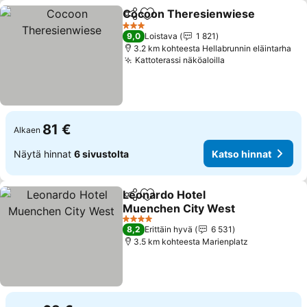
Cocoon Theresienwiese
Jaa
Lisää suosikkeihin
3 Tähtiluokitus
9,0
Loistava
1 821
3.2 km kohteesta Hellabrunnin eläintarha
Kattoterassi näköaloilla
81 €
Alkaen
Näytä hinnat
6 sivustolta
Katso hinnat
Leonardo Hotel
Jaa
Lisää suosikkeihin
Muenchen City West
4 Tähtiluokitus
8,2
Erittäin hyvä
6 531
3.5 km kohteesta Marienplatz