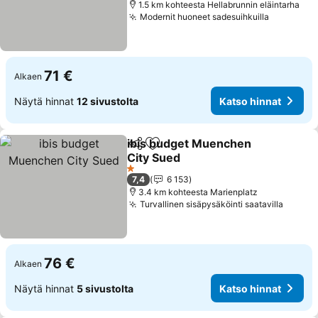
1.5 km kohteesta Hellabrunnin eläintarha
Modernit huoneet sadesuihkuilla
71 €
Alkaen
Näytä hinnat
12 sivustolta
Katso hinnat
ibis budget Muenchen
Jaa
Lisää suosikkeihin
City Sued
1 Tähtiluokitus
7,4
6 153
3.4 km kohteesta Marienplatz
Turvallinen sisäpysäköinti saatavilla
76 €
Alkaen
Näytä hinnat
5 sivustolta
Katso hinnat