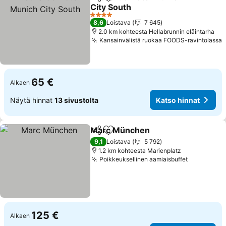
Jaa
Lisää suosikkeihin
City South
4 Tähtiluokitus
8,6
Loistava
7 645
2.0 km kohteesta Hellabrunnin eläintarha
Kansainvälistä ruokaa FOODS-ravintolassa
65 €
Alkaen
Näytä hinnat
13 sivustolta
Katso hinnat
Marc München
Jaa
Lisää suosikkeihin
9,1
Loistava
5 792
1.2 km kohteesta Marienplatz
Poikkeuksellinen aamiaisbuffet
125 €
Alkaen