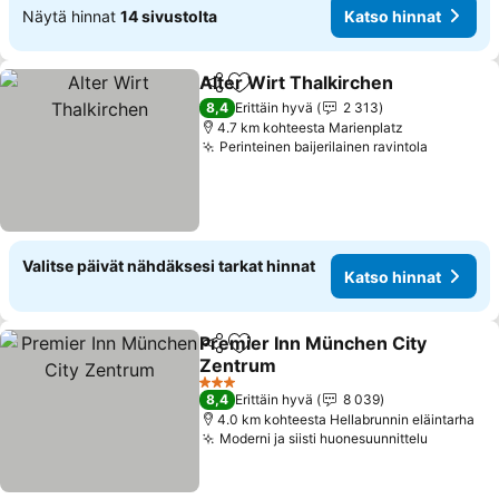
Näytä hinnat
14 sivustolta
Katso hinnat
Alter Wirt Thalkirchen
Jaa
Lisää suosikkeihin
8,4
Erittäin hyvä
2 313
4.7 km kohteesta Marienplatz
Perinteinen baijerilainen ravintola
Valitse päivät nähdäksesi tarkat hinnat
Katso hinnat
Premier Inn München City
Jaa
Lisää suosikkeihin
Zentrum
3 Tähtiluokitus
8,4
Erittäin hyvä
8 039
4.0 km kohteesta Hellabrunnin eläintarha
Moderni ja siisti huonesuunnittelu