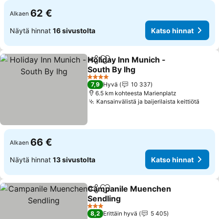
62 €
Alkaen
Näytä hinnat
16 sivustolta
Katso hinnat
Holiday Inn Munich -
Jaa
Lisää suosikkeihin
South By Ihg
4 Tähtiluokitus
7,9
Hyvä
10 337
6.5 km kohteesta Marienplatz
Kansainvälistä ja baijerilaista keittiötä
66 €
Alkaen
Näytä hinnat
13 sivustolta
Katso hinnat
Campanile Muenchen
Jaa
Lisää suosikkeihin
Sendling
3 Tähtiluokitus
8,2
Erittäin hyvä
5 405