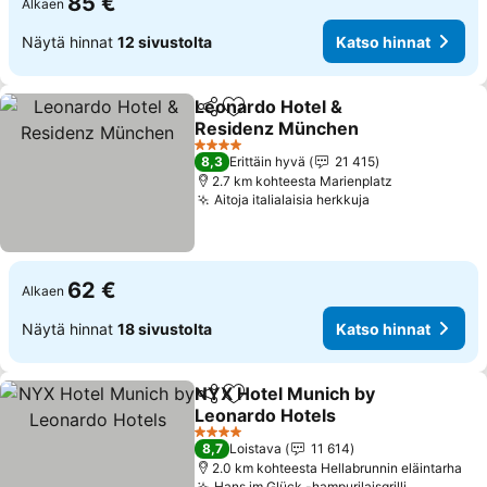
85 €
Alkaen
Näytä hinnat
12 sivustolta
Katso hinnat
Leonardo Hotel &
Jaa
Lisää suosikkeihin
Residenz München
4 Tähtiluokitus
8,3
Erittäin hyvä
21 415
2.7 km kohteesta Marienplatz
Aitoja italialaisia herkkuja
62 €
Alkaen
Näytä hinnat
18 sivustolta
Katso hinnat
NYX Hotel Munich by
Jaa
Lisää suosikkeihin
Leonardo Hotels
4 Tähtiluokitus
8,7
Loistava
11 614
2.0 km kohteesta Hellabrunnin eläintarha
Hans im Glück -hampurilaisgrilli