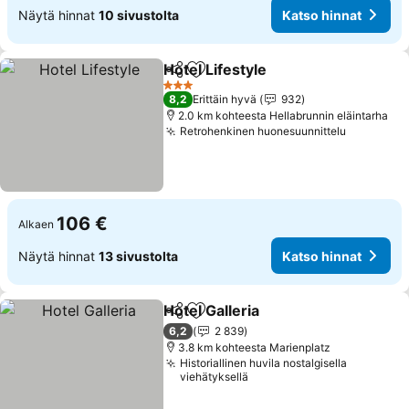
Näytä hinnat
10 sivustolta
Katso hinnat
Hotel Lifestyle
Jaa
Lisää suosikkeihin
3 Tähtiluokitus
8,2
Erittäin hyvä
932
2.0 km kohteesta Hellabrunnin eläintarha
Retrohenkinen huonesuunnittelu
106 €
Alkaen
Näytä hinnat
13 sivustolta
Katso hinnat
Hotel Galleria
Jaa
Lisää suosikkeihin
6,2
2 839
3.8 km kohteesta Marienplatz
Historiallinen huvila nostalgisella
viehätyksellä