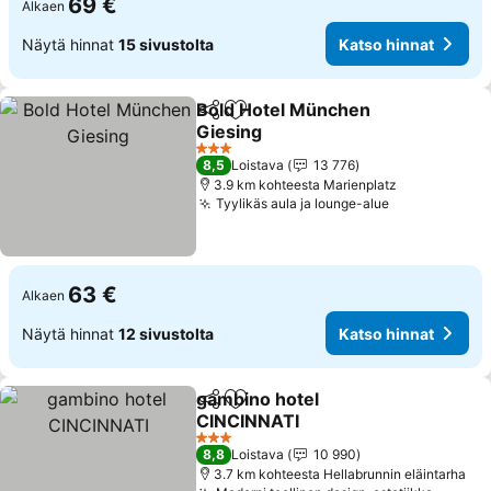
69 €
Alkaen
Näytä hinnat
15 sivustolta
Katso hinnat
Bold Hotel München
Jaa
Lisää suosikkeihin
Giesing
3 Tähtiluokitus
8,5
Loistava
13 776
3.9 km kohteesta Marienplatz
Tyylikäs aula ja lounge-alue
63 €
Alkaen
Näytä hinnat
12 sivustolta
Katso hinnat
gambino hotel
Jaa
Lisää suosikkeihin
CINCINNATI
3 Tähtiluokitus
8,8
Loistava
10 990
3.7 km kohteesta Hellabrunnin eläintarha