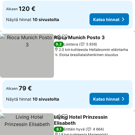
120 €
Alkaen
Näytä hinnat
10 sivustolta
Katso hinnat
Rioca Munich Posto 3
Jaa
Lisää suosikkeihin
9,2
Loistava
5 936
2.0 km kohteesta Hellabrunnin eläintarha
Eloisa brasilialaishenkinen sisustus
79 €
Alkaen
Näytä hinnat
10 sivustolta
Katso hinnat
Living Hotel Prinzessin
Jaa
Lisää suosikkeihin
Elisabeth
8,1
Erittäin hyvä
4 664
1.8 km kohteesta Marienplatz