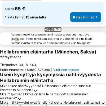
65 €
Alkaen
Näytä hinnat
15 sivustolta
Katso hinnat
Näytä lisää
Varaussivustoilta saamamme hinnat ja saatavuus muuttuvat
jatkuvasti. Tämä tarkoittaa sitä, että et välttämättä aina löydä
varaussivustolta täsmälleen samaa tarjousta kuin trivagosta.
Hellabrunnin eläintarha (München, Saksa)
Yhteystiedot
Tierparkstr. 30
,
81543
,
Puhelinnumero
:
+49(89)625080
|
Virallinen sivusto
Usein kysyttyjä kysymyksiä nähtävyydestä
Hellabrunnin eläintarha
Mikä tekee nähtävyydestä Hellabrunnin eläintarha suositun
kohteessa München?
Mitä majoituspaikkoja on lähellä nähtävyyttä Hellabrunnin
eläintarha?
Mitkä nähtävyydet ovat lähellä kohdetta Hellabrunnin eläintarha?