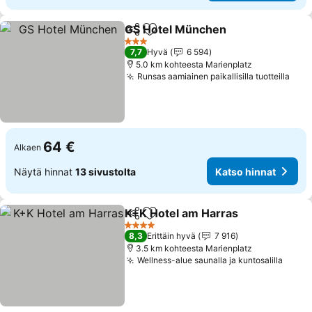
GS Hotel München
Jaa
Lisää suosikkeihin
3 Tähtiluokitus
7,7
Hyvä
6 594
5.0 km kohteesta Marienplatz
Runsas aamiainen paikallisilla tuotteilla
64 €
Alkaen
Näytä hinnat
13 sivustolta
Katso hinnat
K+K Hotel am Harras
Jaa
Lisää suosikkeihin
4 Tähtiluokitus
8,3
Erittäin hyvä
7 916
3.5 km kohteesta Marienplatz
Wellness-alue saunalla ja kuntosalilla