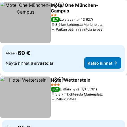
Motel One München-
Jaa
Lisää suosikkeihin
Campus
2 Tähtiluokitus
8,7
Loistava
13 627
3.2 km kohteesta Marienplatz
Paikan päällä ravintola ja baari
69 €
Alkaen
Näytä hinnat
6 sivustolta
Katso hinnat
Hotel Wetterstein
Jaa
Lisää suosikkeihin
3 Tähtiluokitus
8,2
Erittäin hyvä
5 781
3.3 km kohteesta Marienplatz
24h-kuntosali