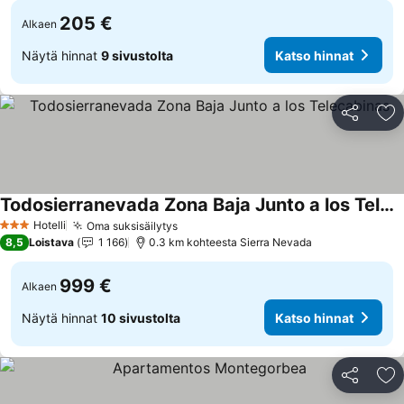
205 €
Alkaen
Näytä hinnat
9 sivustolta
Katso hinnat
Jaa
Li
Todosierranevada Zona Baja Junto a los Telecabinas
Katso hinnat
Hotelli
Oma suksisäilytys
Katso hinnat
3 Tähtiluokitus
8,5
Loistava
1 166
0.3 km kohteesta Sierra Nevada
999 €
Alkaen
Näytä hinnat
10 sivustolta
Katso hinnat
Jaa
Li