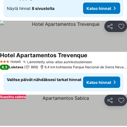
Näytä hinnat
8 sivustolta
Katso hinnat
Jaa
Li
Hotel Apartamentos Trevenque
Katso hinnat
Hotelli
Lämmitetty uima-allas aurinkotuoleineen
Katso hinnat
3 Tähtiluokitus
8,5
Loistava
869
6.4 km kohteesta Parque Nacional de Sierra Nevad
Valitse päivät nähdäksesi tarkat hinnat
Katso hinnat
Suosittu valinta
Jaa
Li