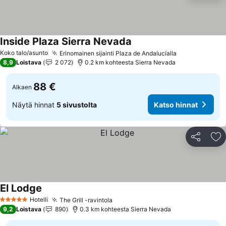
Inside Plaza Sierra Nevada
Katso hinnat
Koko talo/asunto
Erinomainen sijainti Plaza de Andalucíalla
Katso hinnat
8,9
Loistava
2 072
0.2 km kohteesta Sierra Nevada
88 €
Alkaen
Näytä hinnat
5 sivustolta
Katso hinnat
Jaa
Li
El Lodge
Katso hinnat
Hotelli
The Grill -ravintola
Katso hinnat
5 Tähtiluokitus
9,2
Loistava
890
0.3 km kohteesta Sierra Nevada