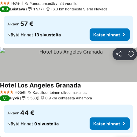
Hotelli
Panoraamanäkymät vuorille
Katso hinnat
3 Tähtiluokitus
8,8
Loistava
1 977
16.3 km kohteesta Sierra Nevada
57 €
Alkaen
Näytä hinnat
13 sivustolta
Katso hinnat
Jaa
Li
Hotel Los Angeles Granada
Katso hinnat
Hotelli
Kausiluonteinen ulkouima-allas
Katso hinnat
4 Tähtiluokitus
7,5
Hyvä
5 580
0.9 km kohteesta Alhambra
44 €
Alkaen
Näytä hinnat
9 sivustolta
Katso hinnat