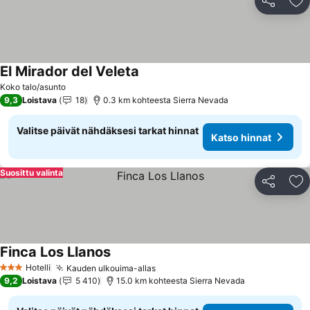
Jaa
Li
El Mirador del Veleta
Katso hinnat
Koko talo/asunto
9,3
Loistava
18
0.3 km kohteesta Sierra Nevada
Valitse päivät nähdäksesi tarkat hinnat
Katso hinnat
Suosittu valinta
Jaa
Li
Finca Los Llanos
Katso hinnat
Hotelli
Kauden ulkouima-allas
Katso hinnat
3 Tähtiluokitus
9,2
Loistava
5 410
15.0 km kohteesta Sierra Nevada