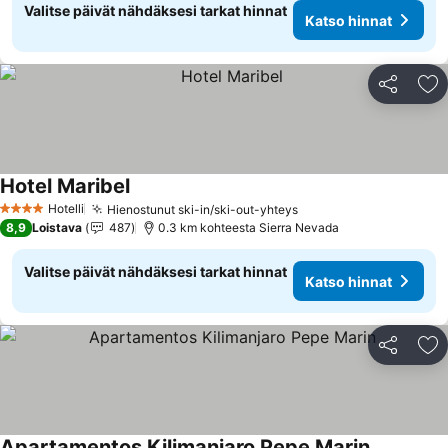
Valitse päivät nähdäksesi tarkat hinnat
Katso hinnat
Jaa
Li
Hotel Maribel
Katso hinnat
Hotelli
Hienostunut ski-in/ski-out-yhteys
Katso hinnat
4 Tähtiluokitus
8,9
Loistava
487
0.3 km kohteesta Sierra Nevada
Valitse päivät nähdäksesi tarkat hinnat
Katso hinnat
Jaa
Li
Apartamentos Kilimanjaro Pepe Marin