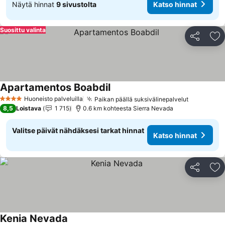
Näytä hinnat
9 sivustolta
Katso hinnat
Suosittu valinta
Jaa
Li
Apartamentos Boabdil
Katso hinnat
Huoneisto palveluilla
Paikan päällä suksivälinepalvelut
Katso hin
4 Tähtiluokitus
8,5
Loistava
1 715
0.6 km kohteesta Sierra Nevada
Valitse päivät nähdäksesi tarkat hinnat
Katso hinnat
Jaa
Li
Kenia Nevada
Katso hinnat