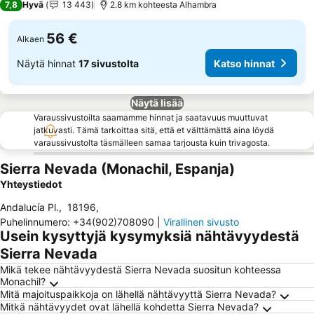
7,8
Hyvä
13 443
2.8 km kohteesta Alhambra
56 €
Alkaen
Näytä hinnat
17 sivustolta
Katso hinnat
Näytä lisää
Varaussivustoilta saamamme hinnat ja saatavuus muuttuvat
jatkuvasti. Tämä tarkoittaa sitä, että et välttämättä aina löydä
varaussivustolta täsmälleen samaa tarjousta kuin trivagosta.
Sierra Nevada (Monachil, Espanja)
Yhteystiedot
Andalucía Pl.
,
18196
,
Puhelinnumero
:
+34(902)708090
|
Virallinen sivusto
Usein kysyttyjä kysymyksiä nähtävyydestä
Sierra Nevada
Mikä tekee nähtävyydestä Sierra Nevada suositun kohteessa
Monachil?
Mitä majoituspaikkoja on lähellä nähtävyyttä Sierra Nevada?
Mitkä nähtävyydet ovat lähellä kohdetta Sierra Nevada?