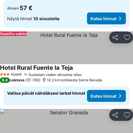
57 €
Alkaen
Näytä hinnat
10 sivustolta
Katso hinnat
Suosittu valinta
Jaa
Li
Hotel Rural Fuente la Teja
Katso hinnat
Hotelli
Suolaisen veden ulkouima-allas
Katso hinnat
3 Tähtiluokitus
9,4
Loistava
760
10.2 km kohteesta Sierra Nevada
Valitse päivät nähdäksesi tarkat hinnat
Katso hinnat
Jaa
Li