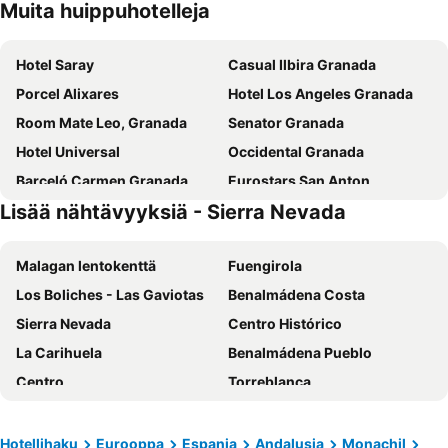
Muita huippuhotelleja
Hotel Saray
Casual Ilbira Granada
Porcel Alixares
Hotel Los Angeles Granada
Room Mate Leo, Granada
Senator Granada
Hotel Universal
Occidental Granada
Barceló Carmen Granada
Eurostars San Anton
Lisää nähtävyyksiä - Sierra Nevada
Hotel Inglaterra
Palacio de Santa Inés
Home Hotel With
Hotel Macià Real de la Alhambra
Malagan lentokenttä
Fuengirola
Sercotel Palacio de los Gamboa
Eurostars Puerta Real
Los Boliches - Las Gaviotas
Benalmádena Costa
Hotel GHM Monachil
Áurea Washington Irving
Sierra Nevada
Centro Histórico
Hotel Granada Palace, Affiliated by Meliá
Hotel Boutique Puerta de las Granadas
La Carihuela
Benalmádena Pueblo
Hotel Comfort Dauro 2
The Mountains Hotel
Centro
Torreblanca
Meliá Sierra Nevada
Hotel Macià Monasterio de los Basilios
La Malagueta
Nueva Andalucía
Meliá Sol y Nieve
Hotel Macià Plaza
Puerto Banús
Playa de la Malagueta
Hotel Monjas del Carmen
Meliá Granada
Hotellihaku
Eurooppa
Espanja
Andalusia
Monachil