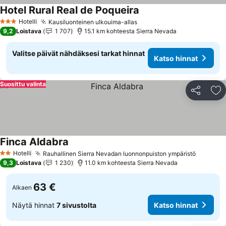
Hotel Rural Real de Poqueira
Katso hinnat
Hotelli
Kausiluonteinen ulkouima-allas
Katso hinnat
3 Tähtiluokitus
9,2
Loistava
1 707
15.1 km kohteesta Sierra Nevada
Valitse päivät nähdäksesi tarkat hinnat
Katso hinnat
Suosittu valinta
Jaa
Li
Finca Aldabra
Katso hinnat
Hotelli
Rauhallinen Sierra Nevadan luonnonpuiston ympäristö
Katso h
2 Tähtiluokitus
9,3
Loistava
1 230
11.0 km kohteesta Sierra Nevada
63 €
Alkaen
Näytä hinnat
7 sivustolta
Katso hinnat