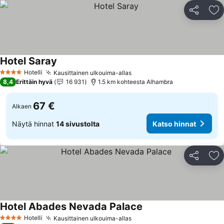
Jaa
Li
Hotel Saray
Katso hinnat
Hotelli
Kausittainen ulkouima-allas
Katso hinnat
4 Tähtiluokitus
8,4
Erittäin hyvä
16 931
1.5 km kohteesta Alhambra
67 €
Alkaen
Näytä hinnat
14 sivustolta
Katso hinnat
Jaa
Li
Hotel Abades Nevada Palace
Katso hinnat
Hotelli
Kausittainen ulkouima-allas
Katso hinnat
4 Tähtiluokitus