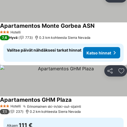
Apartamentos Monte Gorbea ASN
Katso hinnat
Hotelli
3 Tähtiluokitus
7,6
Hyvä
773
0.3 km kohteesta Sierra Nevada
Valitse päivät nähdäksesi tarkat hinnat
Katso hinnat
Jaa
Li
Apartamentos GHM Plaza
Katso hinnat
Hotelli
Erinomainen ski-in/ski-out-sijainti
Katso hinnat
3 Tähtiluokitus
7,1
237
0.2 km kohteesta Sierra Nevada
111 €
Alkaen