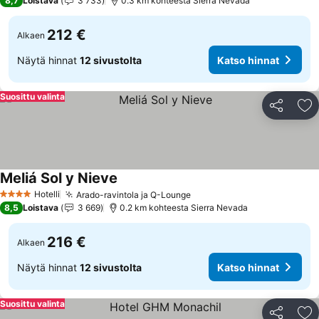
8,7
Loistava
3 733
0.3 km kohteesta Sierra Nevada
212 €
Alkaen
Näytä hinnat
12 sivustolta
Katso hinnat
Suosittu valinta
Jaa
Li
Meliá Sol y Nieve
Katso hinnat
Hotelli
Arado-ravintola ja Q-Lounge
Katso hinnat
4 Tähtiluokitus
8,5
Loistava
3 669
0.2 km kohteesta Sierra Nevada
216 €
Alkaen
Näytä hinnat
12 sivustolta
Katso hinnat
Suosittu valinta