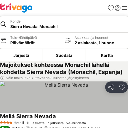
Suosikit
Kirjaud
Val
Kohde
Sierra Nevada, Monachil
Tulo-/lähtöpäivä
Asiakkaat ja huoneet
Päivämäärät
2 asiakasta, 1 huone
Järjestä
Suodata
Kartta
Majoitukset kohteessa Monachil lähellä
kohdetta Sierra Nevada (Monachil, Espanja)
Näin maksut vaikuttavat hakutulosten järjestykseen
Jaa
Li
Meliá Sierra Nevada
Katso hinnat
Hotelli
Laskettelun jälkeistä live-viihdettä
Katso hinnat
4 Tähtiluokitus