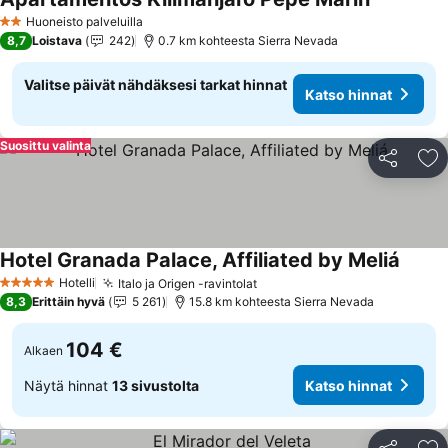
Katso hinn
Huoneisto palveluilla
2 Tähtiluokitus
8,7
Loistava
242
0.7 km kohteesta Sierra Nevada
Valitse päivät nähdäksesi tarkat hinnat
Katso hinnat
Suosittu valinta
Jaa
Li
Hotel Granada Palace, Affiliated by Meliá
Katso 
Hotelli
Italo ja Origen -ravintolat
Katso hinnat
5 Tähtiluokitus
8,3
Erittäin hyvä
5 261
15.8 km kohteesta Sierra Nevada
104 €
Alkaen
Näytä hinnat
13 sivustolta
Katso hinnat