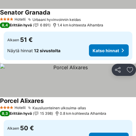
Senator Granada
Katso hinnat
Hotelli
Urbaani hyvinvoinnin keidas
Katso hinnat
4 Tähtiluokitus
8,4
Erittäin hyvä
6 891
1.4 km kohteesta Alhambra
51 €
Alkaen
Näytä hinnat
12 sivustolta
Katso hinnat
Jaa
Li
Porcel Alixares
Katso hinnat
Hotelli
Kausiluonteinen ulkouima-allas
Katso hinnat
4 Tähtiluokitus
8,3
Erittäin hyvä
15 398
0.8 km kohteesta Alhambra
50 €
Alkaen