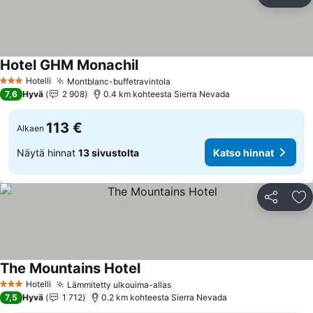
Jaa
Li
Hotel GHM Monachil
Katso hinnat
Hotelli
Montblanc-buffetravintola
Katso hinnat
3 Tähtiluokitus
7,6
Hyvä
2 908
0.4 km kohteesta Sierra Nevada
113 €
Alkaen
Näytä hinnat
13 sivustolta
Katso hinnat
Jaa
Li
The Mountains Hotel
Katso hinnat
Hotelli
Lämmitetty ulkouima-allas
Katso hinnat
3 Tähtiluokitus
7,5
Hyvä
1 712
0.2 km kohteesta Sierra Nevada