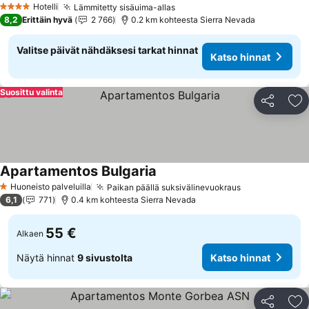
Hotelli
Lämmitetty sisäuima-allas
Katso hinnat
4 Tähtiluokitus
8,2
Erittäin hyvä
2 766
0.2 km kohteesta Sierra Nevada
Valitse päivät nähdäksesi tarkat hinnat
Katso hinnat
Suosittu valinta
Jaa
Li
Apartamentos Bulgaria
Katso hinnat
Huoneisto palveluilla
Paikan päällä suksivälinevuokraus
Katso hinnat
1 Tähtiluokitus
6,1
771
0.4 km kohteesta Sierra Nevada
55 €
Alkaen
Näytä hinnat
9 sivustolta
Katso hinnat
Jaa
Li