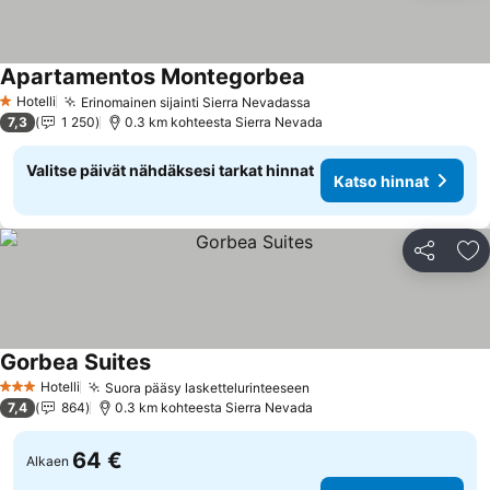
Apartamentos Montegorbea
Katso hinnat
Hotelli
Erinomainen sijainti Sierra Nevadassa
Katso hinnat
1 Tähtiluokitus
7,3
1 250
0.3 km kohteesta Sierra Nevada
Valitse päivät nähdäksesi tarkat hinnat
Katso hinnat
Jaa
Li
Gorbea Suites
Katso hinnat
Hotelli
Suora pääsy laskettelurinteeseen
Katso hinnat
3 Tähtiluokitus
7,4
864
0.3 km kohteesta Sierra Nevada
64 €
Alkaen