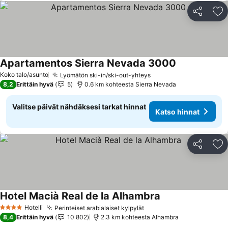
Jaa
Li
Apartamentos Sierra Nevada 3000
Katso hinnat
Koko talo/asunto
Lyömätön ski-in/ski-out-yhteys
Katso hinnat
8,2
Erittäin hyvä
5
0.6 km kohteesta Sierra Nevada
Valitse päivät nähdäksesi tarkat hinnat
Katso hinnat
Jaa
Li
Hotel Macià Real de la Alhambra
Katso hinnat
Hotelli
Perinteiset arabialaiset kylpylät
Katso hinnat
4 Tähtiluokitus
8,4
Erittäin hyvä
10 802
2.3 km kohteesta Alhambra