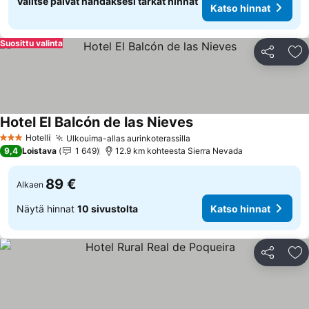
Valitse päivät nähdäksesi tarkat hinnat
Katso hinnat
Suosittu valinta
Jaa
Li
Hotel El Balcón de las Nieves
Katso hinnat
Hotelli
Ulkouima-allas aurinkoterassilla
Katso hinnat
3 Tähtiluokitus
9,4
Loistava
1 649
12.9 km kohteesta Sierra Nevada
89 €
Alkaen
Näytä hinnat
10 sivustolta
Katso hinnat
Jaa
Li