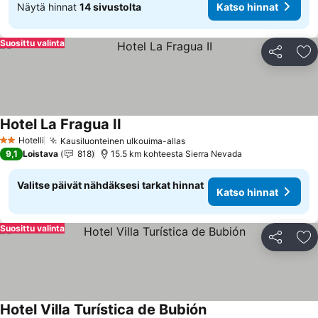
Näytä hinnat
14 sivustolta
Katso hinnat
Suosittu valinta
Jaa
Li
Hotel La Fragua II
Katso hinnat
Hotelli
Kausiluonteinen ulkouima-allas
Katso hinnat
2 Tähtiluokitus
9,1
Loistava
818
15.5 km kohteesta Sierra Nevada
Valitse päivät nähdäksesi tarkat hinnat
Katso hinnat
Suosittu valinta
Jaa
Li
Hotel Villa Turística de Bubión
Katso hinnat