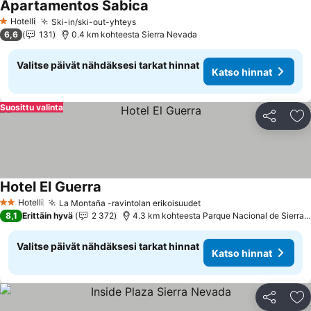
Apartamentos Sabica
Katso hinnat
Hotelli
Ski-in/ski-out-yhteys
Katso hinnat
1 Tähtiluokitus
6,6
131
0.4 km kohteesta Sierra Nevada
Valitse päivät nähdäksesi tarkat hinnat
Katso hinnat
Suosittu valinta
Jaa
Li
Hotel El Guerra
Katso hinnat
Hotelli
La Montaña -ravintolan erikoisuudet
Katso hinnat
2 Tähtiluokitus
8,1
Erittäin hyvä
2 372
4.3 km kohteesta Parque Nacional de Sierra
Valitse päivät nähdäksesi tarkat hinnat
Katso hinnat
Jaa
Li