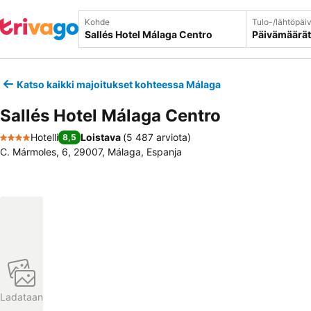
Kohde
Tulo-/lähtöpäi
Päivämäärät
Katso kaikki majoitukset kohteessa Málaga
Sallés Hotel Málaga Centro
Hotelli
Loistava
(
5 487 arviota
)
8,5
4 Tähtiluokitus
C. Mármoles, 6, 29007, Málaga, Espanja
Ladataan