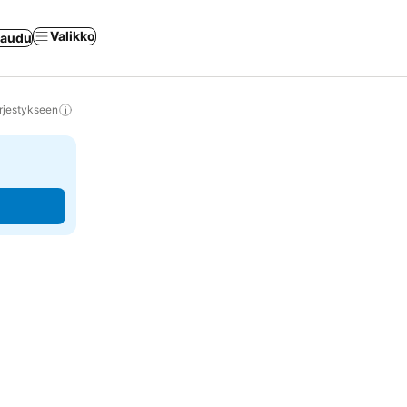
Valikko
jaudu
rjestykseen