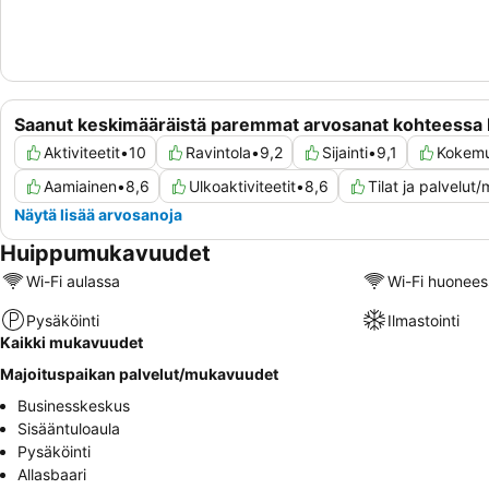
Saanut keskimääräistä paremmat arvosanat kohteessa
Aktiviteetit
•
10
Ravintola
•
9,2
Sijainti
•
9,1
Kokem
Aamiainen
•
8,6
Ulkoaktiviteetit
•
8,6
Tilat ja palvelu
Näytä lisää arvosanoja
Huippumukavuudet
Wi-Fi aulassa
Wi-Fi huonees
Pysäköinti
Ilmastointi
Kaikki mukavuudet
Majoituspaikan palvelut/mukavuudet
Businesskeskus
Sisääntuloaula
Pysäköinti
Allasbaari