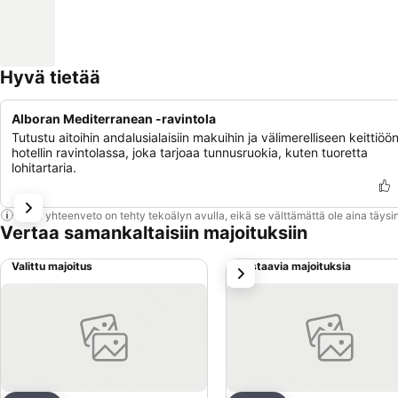
Hyvä tietää
Alboran Mediterranean -ravintola
Tutustu aitoihin andalusialaisiin makuihin ja välimerelliseen keittiöö
hotellin ravintolassa, joka tarjoaa tunnusruokia, kuten tuoretta
lohitartaria.
Tämä yhteenveto on tehty tekoälyn avulla, eikä se välttämättä ole aina täysin
Vertaa samankaltaisiin majoituksiin
Valittu majoitus
Vastaavia majoituksia
seuraava