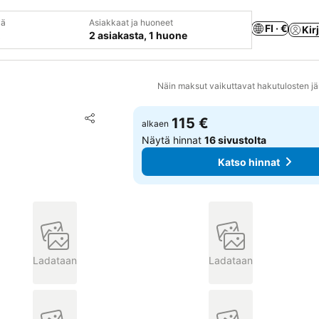
vä
Asiakkaat ja huoneet
FI · €
Kir
2 asiakasta, 1 huone
Näin maksut vaikuttavat hakutulosten jä
Lisää suosikkeihin
115 €
alkaen
Jaa
Näytä hinnat
16 sivustolta
Katso hinnat
Ladataan
Ladataan