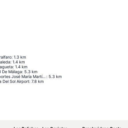
ralfaro
:
1.3
km
saleda
:
1.4
km
lagueta
:
1.4
km
d De Málaga
:
5.3
km
Palacio de Deportes José María Martín Carpena
:
5.3
km
 Del Sol Airport
:
7.8
km
Laajenna kartta