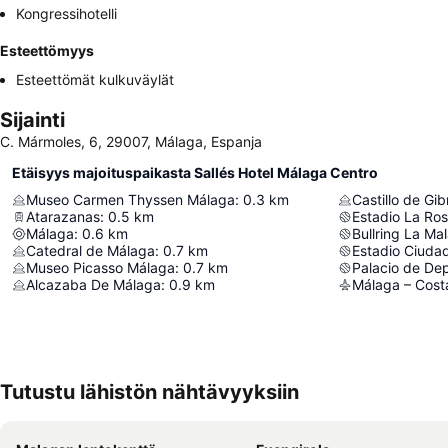
Kongressihotelli
Esteettömyys
Esteettömät kulkuväylät
Sijainti
C. Mármoles, 6, 29007, Málaga, Espanja
Etäisyys majoituspaikasta Sallés Hotel Málaga Centro
Museo Carmen Thyssen Málaga
:
0.3
km
Castillo de Gib
Atarazanas
:
0.5
km
Estadio La Ro
Málaga
:
0.6
km
Bullring La Ma
Catedral de Málaga
:
0.7
km
Estadio Ciuda
Museo Picasso Málaga
:
0.7
km
Alcazaba De Málaga
:
0.9
km
Málaga – Costa
Tutustu lähistön nähtävyyksiin