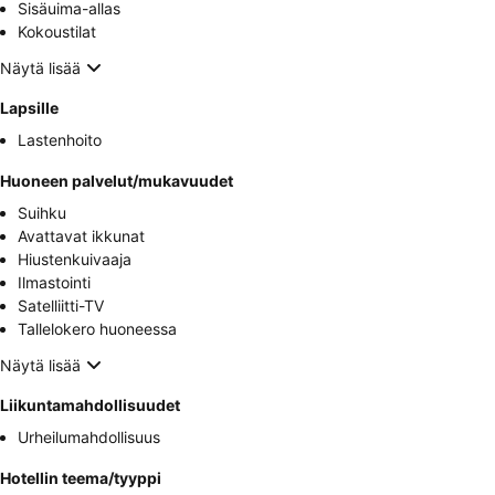
Sisäuima-allas
Kokoustilat
Näytä lisää
Lapsille
Lastenhoito
Huoneen palvelut/mukavuudet
Suihku
Avattavat ikkunat
Hiustenkuivaaja
Ilmastointi
Satelliitti-TV
Tallelokero huoneessa
Näytä lisää
Liikuntamahdollisuudet
Urheilumahdollisuus
Hotellin teema/tyyppi