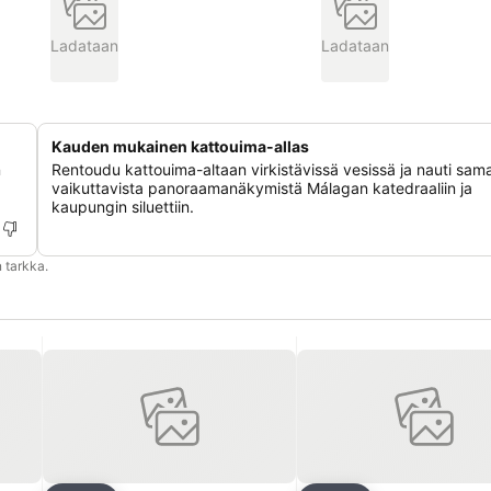
Ladataan
Ladataan
Kauden mukainen kattouima-allas
n
Rentoudu kattouima-altaan virkistävissä vesissä ja nauti sama
vaikuttavista panoraamanäkymistä Málagan katedraaliin ja
kaupungin siluettiin.
 tarkka.