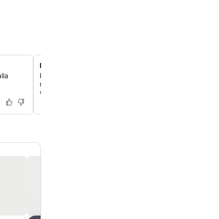
Modernit huoneet ranskalaisilla parvekkeilla
lla
Rentoudu valoisasti sisustetuissa huoneissa, joissa on
marmorikylpyhuoneet, yksilöllisesti säädettävä ilmastoint
viehättävät kaupunkinäkymät.