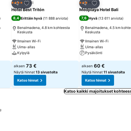
Lisää suosikkeihin
Lisää suosikkeihin
Hotelli
Hotelli
4 Tähtiluokitus
3 Tähtiluokitus
Jaa
Jaa
Hotel Best Tritón
Medplaya Hotel Bali
8,4
7,6
)
Erittäin hyvä
(
11 888 arviota
)
Hyvä
(
13 611 arviota
)
a
Benalmadena, 4.8 km kohteesta
Benalmadena, 4.5 km kohte
Keskusta
Keskusta
Ilmainen Wi-Fi
Ilmainen Wi-Fi
Uima-allas
Uima-allas
Kylpylä
Pysäköinti
Katso hinnat
Katso hinnat
73 €
60 €
alkaen
alkaen
Näytä hinnat
13 sivustolta
Näytä hinnat
11 sivustolta
Katso hinnat
Katso hinnat
Katso kaikki majoitukset kohtee
a