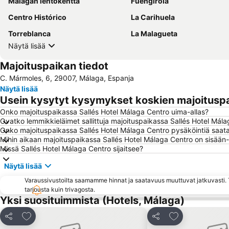
Malagan lentokenttä
Fuengirola
Centro Histórico
La Carihuela
Torreblanca
La Malagueta
Näytä lisää
Majoituspaikan tiedot
C. Mármoles, 6, 29007, Málaga, Espanja
Näytä lisää
Usein kysytyt kysymykset koskien majoituspa
Onko majoituspaikassa Sallés Hotel Málaga Centro uima-allas?
Ovatko lemmikkieläimet sallittuja majoituspaikassa Sallés Hotel Mál
Onko majoituspaikassa Sallés Hotel Málaga Centro pysäköintiä saata
Mihin aikaan majoituspaikassa Sallés Hotel Málaga Centro on sisään-
Missä Sallés Hotel Málaga Centro sijaitsee?
Näytä lisää
Varaussivustoilta saamamme hinnat ja saatavuus muuttuvat jatkuvasti. T
tarjousta kuin trivagosta.
Yksi suosituimmista (Hotels, Málaga)
Lisää suosikkeihin
Lisää suosikkei
Jaa
Jaa