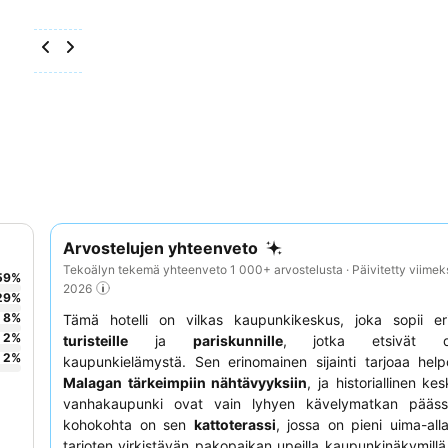
Arvostelujen yhteenveto
Tekoälyn tekemä yhteenveto 1 000+ arvostelusta · Päivitetty viimek
59
%
2026
29
%
8
%
Tämä hotelli on vilkas kaupunkikeskus, joka sopii eri
2
%
turisteille
ja
pariskunnille
, jotka etsivät dy
2
%
kaupunkielämystä. Sen erinomainen sijainti tarjoaa hel
Malagan tärkeimpiin nähtävyyksiin
, ja historiallinen k
vanhakaupunki ovat vain lyhyen kävelymatkan päässä
kohokohta on sen
kattoterassi
, jossa on pieni uima-alla
tarjoten virkistävän pakopaikan upeilla kaupunkinäkymillä