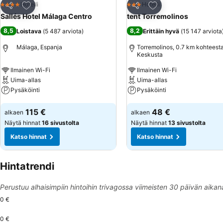
Lisää suosikkeihin
Lisää suosikkeihin
Hotelli
Hotelli
4 Tähtiluokitus
3 Tähtiluokitus
Jaa
Jaa
Sallés Hotel Málaga Centro
tent Torremolinos
8,5
8,2
Loistava
(
5 487 arviota
)
Erittäin hyvä
(
15 147 arviota
Málaga, Espanja
Torremolinos, 0.7 km kohteest
Keskusta
Ilmainen Wi-Fi
Ilmainen Wi-Fi
Uima-allas
Uima-allas
Pysäköinti
Pysäköinti
Katso hinnat
Katso hinnat
115 €
48 €
alkaen
alkaen
Näytä hinnat
16 sivustolta
Näytä hinnat
13 sivustolta
Katso hinnat
Katso hinnat
Hintatrendi
Perustuu alhaisimpiin hintoihin trivagossa viimeisten 30 päivän aikan
0 €
0 €