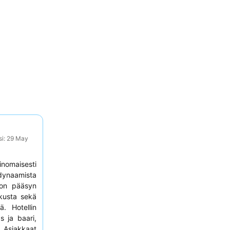
si: 29 May
nomaisesti
naamista
pon pääsyn
eskusta sekä
. Hotellin
s ja baari,
. Asiakkaat