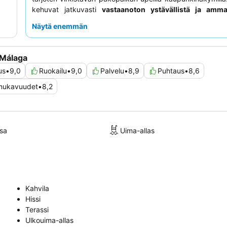
kehuvat jatkuvasti
vastaanoton ystävällistä ja ammatt
henkilökuntaa
sekä erinomaista, monipuolista
aamiaisp
Näytä enemmän
sisältää runsaasti gluteenittomia vaihtoehtoja. 
kokemuksen saamiseksi harkitse vierailua
kattobaar
nauttimaan herkullisista cocktaileista ja upeista auringonlas
 Málaga
us
•
9,0
Ruokailu
•
9,0
Palvelu
•
8,9
Puhtaus
•
8,6
t/mukavuudet
•
8,2
sa
Uima-allas
Kahvila
Hissi
Terassi
Ulkouima-allas