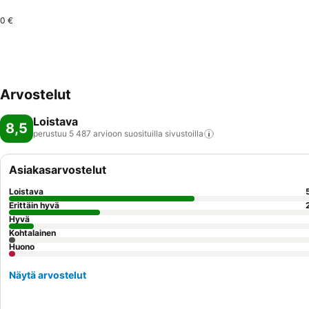
0 €
Arvostelut
Loistava
8,5
perustuu 5 487 arvioon suosituilla
sivustoilla
Asiakasarvostelut
Loistava
Erittäin hyvä
Hyvä
Kohtalainen
Huono
Näytä arvostelut