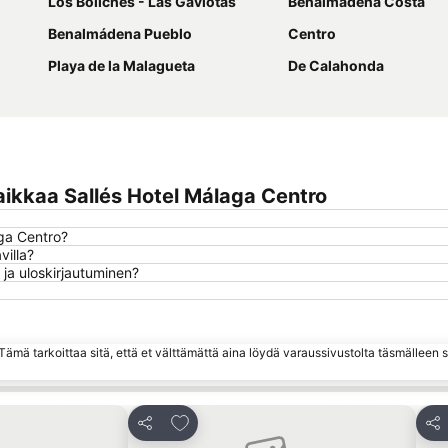
Los Boliches - Las Gaviotas
Benalmádena Costa
Benalmádena Pueblo
Centro
Playa de la Malagueta
De Calahonda
ikkaa Sallés Hotel Málaga Centro
aga Centro?
villa?
 ja uloskirjautuminen?
ämä tarkoittaa sitä, että et välttämättä aina löydä varaussivustolta täsmälleen
hin
Lisää suosikkeihin
Jaa
Jaa