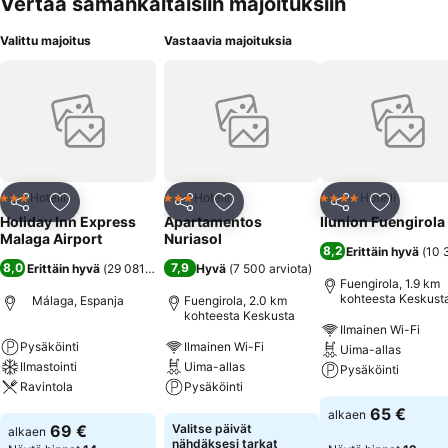
Vertaa samankaltaisiin majoituksiin
Valittu majoitus
Vastaavia majoituksia
Hotelli
Hotelli
Hotelli
3 Tähtiluokitus
3 Tähtiluokitus
4 Tähtiluokitus
Jaa
Lisää suosikkeihin
Jaa
Lisää suosikkeihin
Jaa
Lisää suo
Holiday Inn Express
Apartamentos
Ilunion Fuengirola
Malaga Airport
Nuriasol
8,2
Erittäin hyvä
(
10 
8,0
7,9
Erittäin hyvä
(
29 081 arviota
)
Hyvä
(
7 500 arviota
)
Fuengirola, 1.9 km
kohteesta Keskust
Málaga, Espanja
Fuengirola, 2.0 km
kohteesta Keskusta
Ilmainen Wi-Fi
Pysäköinti
Ilmainen Wi-Fi
Uima-allas
Ilmastointi
Uima-allas
Pysäköinti
Ravintola
Pysäköinti
Katso hinnat
65 €
alkaen
Katso hinnat
Katso hinnat
69 €
Valitse päivät
alkaen
nähdäksesi tarkat