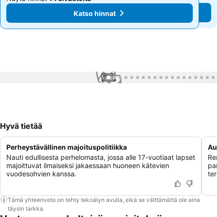
Katso hinnat
Katso hinnat
1 / 59
Hyvä tietää
Perheystävällinen majoituspolitiikka
Au
Nauti edullisesta perhelomasta, jossa alle 17-vuotiaat lapset
Re
majoittuvat ilmaiseksi jakaessaan huoneen kätevien
pa
vuodesohvien kanssa.
ter
Tämä yhteenveto on tehty tekoälyn avulla, eikä se välttämättä ole aina
täysin tarkka.