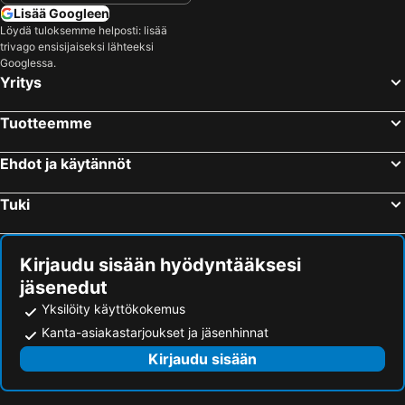
Lisää Googleen
Löydä tuloksemme helposti: lisää
trivago ensisijaiseksi lähteeksi
Googlessa.
Yritys
Tuotteemme
Ehdot ja käytännöt
Tuki
Kirjaudu sisään hyödyntääksesi
jäsenedut
Yksilöity käyttökokemus
Kanta-asiakastarjoukset ja jäsenhinnat
Kirjaudu sisään