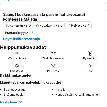
bussivaihtoehtoja ja hyödyntämään aikaista aamiaistarjoilua.
Saanut keskimääräistä paremmat arvosanat
kohteessa Málaga
Kokemus
•
9,0
Pysäköinti
•
9,0
Palvelu
•
8,4
Esteettömyys
•
4,5
Näytä lisää arvosanoja
Huippumukavuudet
Wi-Fi aulassa
Wi-Fi huoneessa
Pysäköinti
Ilmastointi
Ravintola
Baari
Kaikki mukavuudet
Majoituspaikan palvelut/mukavuudet
Businesskeskus
Kahvila
Sisääntuloaula
Nopea sisään-/uloskirjautuminen
Näytä lisää