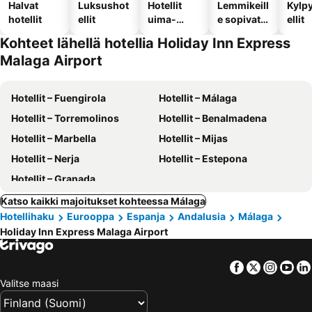
Halvat
Luksushot
Hotellit
Lemmikeill
Kylp
hotellit
ellit
uima-
e sopivat
ellit
altaalla
hotellit
Kohteet lähellä hotellia Holiday Inn Express
Malaga Airport
Hotellit – Fuengirola
Hotellit – Málaga
Hotellit – Torremolinos
Hotellit – Benalmadena
Hotellit – Marbella
Hotellit – Mijas
Hotellit – Nerja
Hotellit – Estepona
Hotellit – Granada
Katso kaikki majoitukset kohteessa Málaga
Hotellihaku
Eurooppa
Espanja
Andalusia
Málaga
Holiday Inn Express Malaga Airport
Facebook
Twitter
Insta
Yo
Valitse maasi