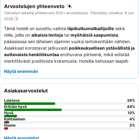
Arvostelujen yhteenveto
Tekoälyn tekemä yhteenveto 500+ arvostelusta · Päivitetty viimeksi: 9 Jun
2026
Tämä hotelli on suosittu valinta
läpikulkumatkailijoille
sekä
niille, joilla on
aikaisia lentoja
tai
myöhäisiä saapumisia
,
pääasiassa sen läheisen sijainnin vuoksi lentokenttään nähden.
Asiakkaat korostavat jatkuvasti
poikkeuksellisen ystävällistä ja
auttavaista henkilökuntaa
erottuvana piirteenä, mikä edistää
merkittävästi positiivista kokemusta. Hotellia kehutaan laajalti
myös sen
siisteydestä
ja tarjoamista
mukavista
Näytä enemmän
majoitustiloista
. Vaikka sen sijainti lähellä lentokenttää on suuri
vetonaula, monet asiakkaat huomauttavat, että suora
kävelymatka terminaalista on epäkäytännöllinen, mikä edellyttää
Asiakasarvostelut
usein taksia, joka voi olla yllättävän kallis lyhyestä matkasta
huolimatta.
Ilmainen aamiainen
aikaisine vaihtoehtoineen saa
Loistava
39
%
usein kiitosta, tarjoten kätevän alun päivälle.
Perheille
ja
Erittäin hyvä
44
%
pariskunnille
Hyvä
, jotka etsivät käytännöllistä välipysähdystä, hotelli
10
%
Kohtalainen
4
%
tarjoaa hyvää vastinetta rahalle. Sujuvan kokemuksen
Huono
3
%
varmistamiseksi asiakkaita kehotetaan suunnittelemaan
lentokenttäkuljetuksensa etukäteen, harkitsemaan julkisia
Näytä arvostelut