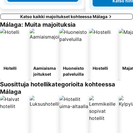
Katso hin
Katso kaikki majoitukset kohteessa Málaga
Málaga: Muita majoituksia
Hotelli
Aamiaisma
Huoneisto
Hostelli
Maja
joitukset
palveluilla
Suosittuja hotellikategorioita kohteessa
Málaga