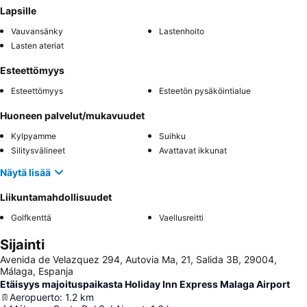
Lapsille
Vauvansänky
Lastenhoito
Lasten ateriat
Esteettömyys
Esteettömyys
Esteetön pysäköintialue
Huoneen palvelut/mukavuudet
Kylpyamme
Suihku
Silitysvälineet
Avattavat ikkunat
Näytä lisää
Liikuntamahdollisuudet
Golfkenttä
Vaellusreitti
Sijainti
Avenida de Velazquez 294, Autovia Ma, 21, Salida 3B, 29004,
Málaga, Espanja
Etäisyys majoituspaikasta Holiday Inn Express Malaga Airport
Aeropuerto
:
1.2
km