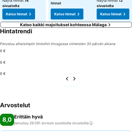
Näytä hinnat
14
Näytä hinnat
12
hinnat
sivustolta
sivustolta
Katso hinnat
Katso hinnat
Katso hinnat
Katso kaikki majoitukset kohteessa Málaga
Hintatrendi
Perustuu alhaisimpiin hintoihin trivagossa viimeisten 30 päivän aikana
0 €
0 €
0 €
Arvostelut
Erittäin hyvä
8,0
perustuu 29 081 arvioon suosituilla
sivustoilla