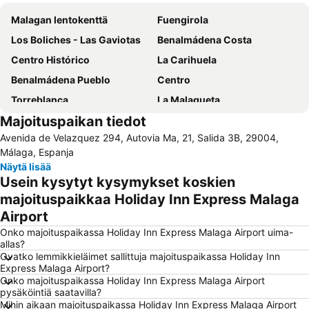
Malagan lentokenttä
Fuengirola
Los Boliches - Las Gaviotas
Benalmádena Costa
Centro Histórico
La Carihuela
Benalmádena Pueblo
Centro
Torreblanca
La Malagueta
Majoituspaikan tiedot
Nueva Andalucía
Puerto Banús
Avenida de Velazquez 294, Autovia Ma, 21, Salida 3B, 29004,
Playa de la Malagueta
De Calahonda
Málaga, Espanja
Paseo Marítimo Rey de España
Barrio La Carihuela
Näytä lisää
Usein kysytyt kysymykset koskien
Carvajal
La Nogalera
majoituspaikkaa Holiday Inn Express Malaga
Arroyo de la Miel Train Station
Arroyo de la Miel
Airport
Torremuelle
Estación de autobuses
Onko majoituspaikassa Holiday Inn Express Malaga Airport uima-
Vialia Estación María Zambrano
La Cala Resort
allas?
Ovatko lemmikkieläimet sallittuja majoituspaikassa Holiday Inn
Centro Comercial Málaga Plaza
Alcazaba
Express Malaga Airport?
Sea Life Benalmadena
Lauro Golf
Onko majoituspaikassa Holiday Inn Express Malaga Airport
pysäköintiä saatavilla?
Montemar
Paseo Maritimo La Carihuela
Mihin aikaan majoituspaikassa Holiday Inn Express Malaga Airport