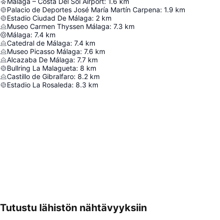
Málaga – Costa Del Sol Airport
:
1.6
km
Palacio de Deportes José María Martín Carpena
:
1.9
km
Estadio Ciudad De Málaga
:
2
km
Museo Carmen Thyssen Málaga
:
7.3
km
Málaga
:
7.4
km
Catedral de Málaga
:
7.4
km
Museo Picasso Málaga
:
7.6
km
Alcazaba De Málaga
:
7.7
km
Bullring La Malagueta
:
8
km
Castillo de Gibralfaro
:
8.2
km
Estadio La Rosaleda
:
8.3
km
Tutustu lähistön nähtävyyksiin
Laajenna kartta