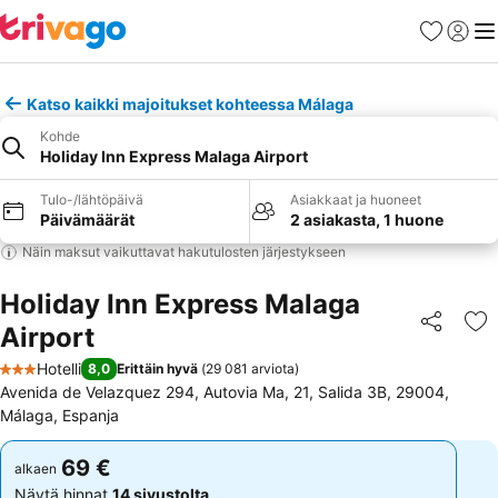
Suosikit
Kirjaud
Val
Katso kaikki majoitukset kohteessa Málaga
Kohde
Holiday Inn Express Malaga Airport
Tulo-/lähtöpäivä
Asiakkaat ja huoneet
Päivämäärät
2 asiakasta, 1 huone
Näin maksut vaikuttavat hakutulosten järjestykseen
Holiday Inn Express Malaga
Airport
Jaa
Li
Hotelli
8,0
Erittäin hyvä
(
29 081 arviota
)
3 Tähtiluokitus
Avenida de Velazquez 294, Autovia Ma, 21, Salida 3B, 29004,
Málaga, Espanja
69 €
69 €
alkaen
alkaen
Näytä hinnat
14 sivustolta
Näytä hinnat
14 sivustolta