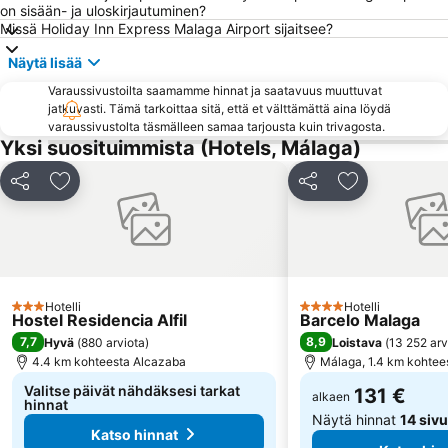
on sisään- ja uloskirjautuminen?
Torrequebrada
Centro Comercial Puerto Marina Shopping
Missä Holiday Inn Express Malaga Airport sijaitsee?
El Palo
Marbella Golf & Country Club
Näytä lisää
Marina de Puerto Banus
La Colina
Varaussivustoilta saamamme hinnat ja saatavuus muuttuvat
Barrio Arroyo de la Miel
La Fonda
jatkuvasti. Tämä tarkoittaa sitä, että et välttämättä aina löydä
varaussivustolta täsmälleen samaa tarjousta kuin trivagosta.
Marqués de Larios
El Morche
Yksi suosituimmista (Hotels, Málaga)
Los Álamos
Parque del Sol
Hipódromo Costa del Sol
Plaza de los Naranjos
Jaa
Lisää suosikkeihin
Jaa
Lisää suosikk
El Pinillo
Parque de la Paloma
Aquamijas
El Caminito del Rey
Centro Comercial Larios Centro
El Perchel
Hotelli
Hotelli
3 Tähtiluokitus
4 Tähtiluokitus
Hostel Residencia Alfil
Barcelo Malaga
7,7
8,9
Hyvä
(
880 arviota
)
Loistava
(
13 252 arv
4.4 km kohteesta Alcazaba
Málaga, 1.4 km kohtee
Valitse päivät nähdäksesi tarkat
131 €
alkaen
hinnat
Näytä hinnat
14 sivu
Katso hinnat