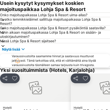
Usein kysytyt kysymykset koskien
majoituspaikkaa Lohja Spa & Resort
Onko majoituspaikassa Lohja Spa & Resort uima-allas?
Ovatko lemmikkieläimet sallittuja majoituspaikassa Lohja Spa &
Resort?
Onko majoituspaikassa Lohja Spa & Resort pysäköintiä saatavilla?
Mihin aikaan majoituspaikassa Lohja Spa & Resort on sisään- ja
uloskirjautuminen?
Missä Lohja Spa & Resort sijaitsee?
Näytä lisää
Varaussivustoilta saamamme hinnat ja saatavuus muuttuvat
jatkuvasti. Tämä tarkoittaa sitä, että et välttämättä aina löydä
varaussivustolta täsmälleen samaa tarjousta kuin trivagosta.
Yksi suosituimmista (Hotels, Karjalohja)
Jaa
Lisää suosikkeihin
Jaa
Lisää suosikk
Hotelli
Hotelli