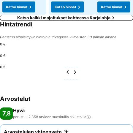
Katso hinnat
Katso hinnat
Katso hinnat
Katso kaikki majoitukset kohteessa Karjalohja
Hintatrendi
Perustuu alhaisimpiin hintoihin trivagossa viimeisten 30 päivän aikana
0 €
0 €
0 €
Arvostelut
Hyvä
7,8
perustuu 2 358 arvioon suosituilla
sivustoilla
Arvostelujen yhteenveto