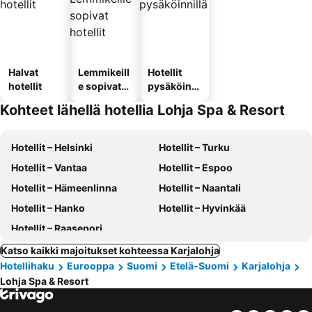
Halvat
Lemmikeill
Hotellit
hotellit
e sopivat
pysäköinni
hotellit
llä
Kohteet lähellä hotellia Lohja Spa & Resort
Hotellit – Helsinki
Hotellit – Turku
Hotellit – Vantaa
Hotellit – Espoo
Hotellit – Hämeenlinna
Hotellit – Naantali
Hotellit – Hanko
Hotellit – Hyvinkää
Hotellit – Raasepori
Katso kaikki majoitukset kohteessa Karjalohja
Hotellihaku
Eurooppa
Suomi
Etelä-Suomi
Karjalohja
Lohja Spa & Resort