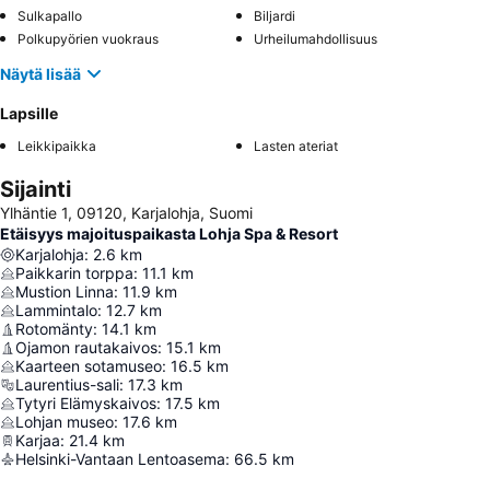
Sulkapallo
Biljardi
Polkupyörien vuokraus
Urheilumahdollisuus
Näytä lisää
Lapsille
Leikkipaikka
Lasten ateriat
Sijainti
Ylhäntie 1, 09120, Karjalohja, Suomi
Etäisyys majoituspaikasta Lohja Spa & Resort
Karjalohja
:
2.6
km
Paikkarin torppa
:
11.1
km
Mustion Linna
:
11.9
km
Lammintalo
:
12.7
km
Rotomänty
:
14.1
km
Ojamon rautakaivos
:
15.1
km
Kaarteen sotamuseo
:
16.5
km
Laurentius-sali
:
17.3
km
Tytyri Elämyskaivos
:
17.5
km
Lohjan museo
:
17.6
km
Karjaa
:
21.4
km
Helsinki-Vantaan Lentoasema
:
66.5
km