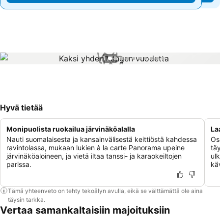
1 / 10
Hyvä tietää
Monipuolista ruokailua järvinäköalalla
La
Nauti suomalaisesta ja kansainvälisestä keittiöstä kahdessa
Os
ravintolassa, mukaan lukien à la carte Panorama upeine
täy
järvinäköaloineen, ja vietä iltaa tanssi- ja karaokeiltojen
ul
parissa.
kä
Tämä yhteenveto on tehty tekoälyn avulla, eikä se välttämättä ole aina
täysin tarkka.
Vertaa samankaltaisiin majoituksiin