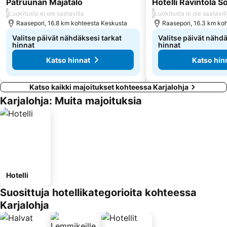
Patruunan Majatalo
Hotelli Ravintola S
/
/
Luokitusta ei ole saatavilla
Luokitusta ei ole saatavil
Raasepori, 16.8 km kohteesta Keskusta
Raasepori, 16.3 km ko
Valitse päivät nähdäksesi tarkat
Valitse päivät nähdä
hinnat
hinnat
Katso hinnat
Katso hin
Katso kaikki majoitukset kohteessa Karjalohja
Karjalohja: Muita majoituksia
Hotelli
Suosittuja hotellikategorioita kohteessa
Karjalohja