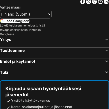
Facebook
Twitter
Insta
Yo
Valitse maasi
Lisää Googleen
Löydä tuloksemme helposti: lisää
trivago ensisijaiseksi lähteeksi
Googlessa.
Yritys
Tuotteemme
Ehdot ja käytännöt
Tuki
Kirjaudu sisään hyödyntääksesi
jäsenedut
Yksilöity käyttökokemus
Kanta-asiakastarjoukset ja jäsenhinnat