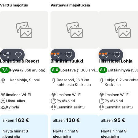
Valittu majoitus
Vastaavia majoituksia
Hotelli
Hotelli
Hotelli
3 Tähtiluokitus
3 Tähtiluokitus
Jaa
Lisää suosikkeihin
Jaa
Lisää suosikkeihin
Jaa
Lisää suo
Lohja Spa & Resort
Billnäsin ruukki
Hiisi Hotel Lohja
7,8
8,6
8,1
Hyvä
(
2 358 arviota
)
Loistava
(
1 368 arviota
)
Erittäin hyvä
(
536
Karjalohja, Suomi
Raasepori, 16.8 km
Lohja, 0.2 km koht
kohteesta Keskusta
Keskusta
Ilmainen Wi-Fi
Ilmainen Wi-Fi
Ilmainen Wi-Fi
Uima-allas
Pysäköinti
Pysäköinti
Kylpylä
Lemmikit sallittu
Lemmikit sallittu
162 €
130 €
95 €
alkaen
alkaen
alkaen
Näytä hinnat
3
Näytä hinnat
9
Näytä hinnat
9
sivustolta
sivustolta
sivustolta