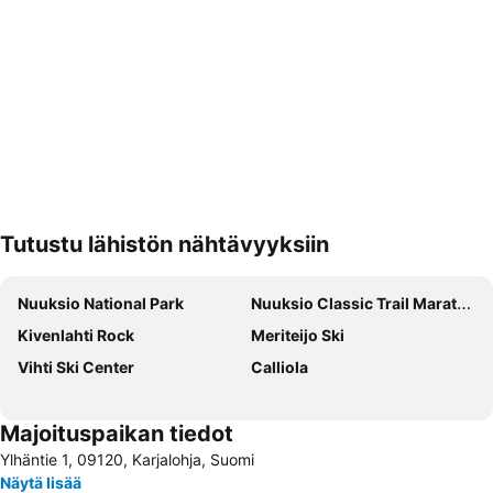
Tutustu lähistön nähtävyyksiin
Laajenna kartta
Nuuksio National Park
Nuuksio Classic Trail Marathon
Kivenlahti Rock
Meriteijo Ski
Vihti Ski Center
Calliola
Majoituspaikan tiedot
Ylhäntie 1, 09120, Karjalohja, Suomi
Näytä lisää