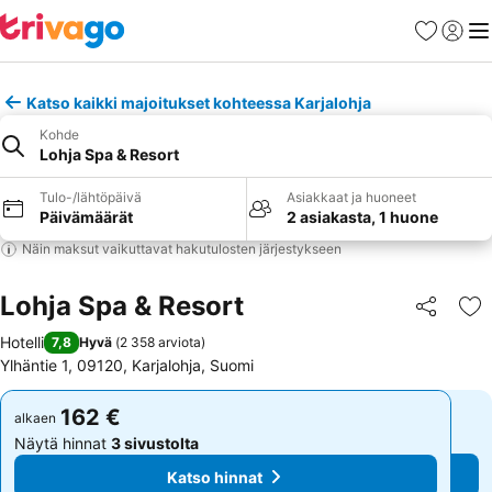
Suosikit
Kirjaud
Val
Katso kaikki majoitukset kohteessa Karjalohja
Kohde
Lohja Spa & Resort
Tulo-/lähtöpäivä
Asiakkaat ja huoneet
Päivämäärät
2 asiakasta, 1 huone
Näin maksut vaikuttavat hakutulosten järjestykseen
Lohja Spa & Resort
Jaa
Li
Hotelli
7,8
Hyvä
(
2 358 arviota
)
Ylhäntie 1, 09120, Karjalohja, Suomi
162 €
162 €
alkaen
alkaen
Näytä hinnat
3 sivustolta
Näytä hinnat
3 sivustolta
Katso hinnat
Katso hinnat