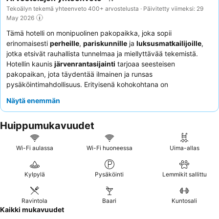
Tekoälyn tekemä yhteenveto 400+ arvostelusta · Päivitetty viimeksi: 29
May 2026
Tämä hotelli on monipuolinen pakopaikka, joka sopii
erinomaisesti
perheille
,
pariskunnille
ja
luksusmatkailijoille
,
jotka etsivät rauhallista tunnelmaa ja miellyttävää tekemistä.
Hotellin kaunis
järvenrantasijainti
tarjoaa seesteisen
pakopaikan, jota täydentää ilmainen ja runsas
pysäköintimahdollisuus. Erityisenä kohokohtana on
kylpyläosasto
monipuolisine saunavaihtoehtoineen ja 25 metrin
Näytä enemmän
uima-altaineen, joka palvelee sekä rentoutumista että aktiivista
ajanviettoa. Asiakkaat kehuvat jatkuvasti
ystävällistä ja
Huippumukavuudet
ammattitaitoista henkilökuntaa
sekä
monipuolista ja
tyydyttävää aamiaisbuffetia
. Todella rauhallisen kokemuksen
takaamiseksi kannattaa pyytää puutarhaan päin olevaa
Wi-Fi aulassa
Wi-Fi huoneessa
Uima-allas
huonetta.
Kylpylä
Pysäköinti
Lemmikit sallittu
Ravintola
Baari
Kuntosali
Kaikki mukavuudet