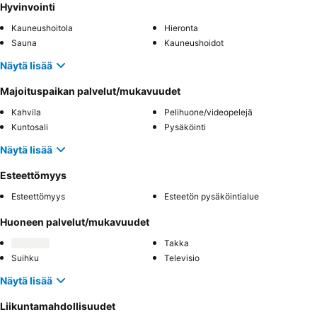
Hyvinvointi
Kauneushoitola
Hieronta
Sauna
Kauneushoidot
Näytä lisää
Majoituspaikan palvelut/mukavuudet
Kahvila
Pelihuone/videopelejä
Kuntosali
Pysäköinti
Näytä lisää
Esteettömyys
Esteettömyys
Esteetön pysäköintialue
Huoneen palvelut/mukavuudet
Takka
Suihku
Televisio
Näytä lisää
Liikuntamahdollisuudet