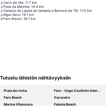
Cerro da Vila
:
11.7
km
Praia da Marinha
:
14.4
km
Campos de Lapiás da Varejota e Barrocal da Tôr
:
17.5
km
Algar Seco
:
19.1
km
Faro Airport
:
26.1
km
Tutustu lähistön nähtävyyksiin
Laajenna kartta
Praia da rocha
Faro - Gago Coutinho International Airport
Faro Beach
Carvoeiro
Marina Vilamoura
Falesia Beach