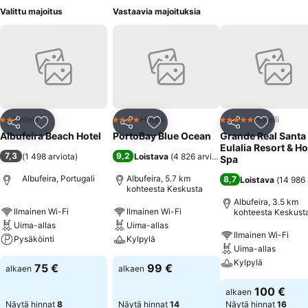
Valittu majoitus
Vastaavia majoituksia
Hotelli
Hotelli
Hotelli
2 Tähtiluokitus
4 Tähtiluokitus
5 Tähtiluokitus
Jaa
Lisää suosikkeihin
Jaa
Lisää suosikkeihin
Jaa
Lisää suo
Albufeira Beach Hotel
PortoBay Blue Ocean
Grande Real Santa
Eulalia Resort & Ho
7,3
9,2
(
1 498 arviota
)
Loistava
(
4 826 arviota
)
Spa
Albufeira, Portugali
Albufeira, 5.7 km
8,7
Loistava
(
14 986 
kohteesta Keskusta
Albufeira, 3.5 km
Ilmainen Wi-Fi
Ilmainen Wi-Fi
kohteesta Keskust
Uima-allas
Uima-allas
Ilmainen Wi-Fi
Pysäköinti
Kylpylä
Uima-allas
Kylpylä
75 €
99 €
alkaen
alkaen
100 €
alkaen
Näytä hinnat
8
Näytä hinnat
14
Näytä hinnat
16