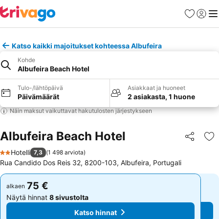
Suosikit
Kirjaud
Val
Katso kaikki majoitukset kohteessa Albufeira
Kohde
Albufeira Beach Hotel
Tulo-/lähtöpäivä
Asiakkaat ja huoneet
Päivämäärät
2 asiakasta, 1 huone
Näin maksut vaikuttavat hakutulosten järjestykseen
Albufeira Beach Hotel
Jaa
Li
Hotelli
7,3
(
1 498 arviota
)
2 Tähtiluokitus
Rua Candido Dos Reis 32, 8200-103, Albufeira, Portugali
75 €
75 €
alkaen
alkaen
Näytä hinnat
8 sivustolta
Näytä hinnat
8 sivustolta
Katso hinnat
Katso hinnat