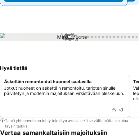
1 / 55
Hyvä tietää
Äskettäin remontoidut huoneet saatavilla
Te
Jotkut huoneet on äskettäin remontoitu, tarjoten sinulle
Va
päivitetyn ja modernin majoituksen virkistävään oleskeluun.
lep
ul
Tämä yhteenveto on tehty tekoälyn avulla, eikä se välttämättä ole aina
täysin tarkka.
Vertaa samankaltaisiin majoituksiin