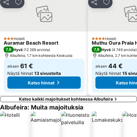
Praia da Quarteira
da Marinha
Jaa
Lisää suosikkeihin
Jaa
Lisää suosikk
Praia de Três Irmãos
Forum Algarve
Do Alvor
Palácio e Quinta de Estói
Dona Ana beach
Pinhão beach
Hotelli
Hotelli
3 Tähtiluokitus
4 Tähtiluokitus
Auramar Beach Resort
Muthu Oura Praia 
7,6
7,8
Hyvä
(
12 269 arviota
)
Hyvä
(
4 749 arviota
)
Albufeira, 1.7 km kohteesta Keskusta
Albufeira, 2.7 km koht
61 €
44 €
alkaen
alkaen
Näytä hinnat
13 sivustolta
Näytä hinnat
15 sivu
Katso hinnat
Katso hin
Katso kaikki majoitukset kohteessa Albufeira
Albufeira: Muita majoituksia