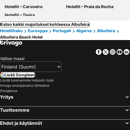
Hotellit – Carvoeiro
Hotellit – Praia da Rocha
Hotellit – Tavira
Katso kaikki majoitukset kohteessa Albufeira
Hotellihaku
Eurooppa
Portugali
Algarve
Albufeira
Albufeira Beach Hotel
Facebook
Twitter
Insta
Yo
Valitse maasi
Lisää Googleen
Löydä tuloksemme helposti: lisää
trivago ensisijaiseksi lähteeksi
Googlessa.
Yritys
Tuotteemme
Ehdot ja käytännöt