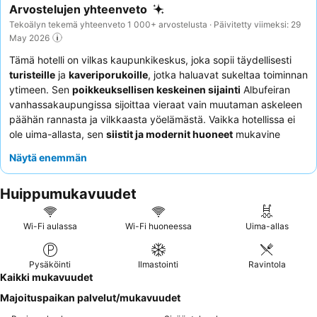
Arvostelujen yhteenveto
Tekoälyn tekemä yhteenveto 1 000+ arvostelusta · Päivitetty viimeksi: 29
May 2026
Tämä hotelli on vilkas kaupunkikeskus, joka sopii täydellisesti
turisteille
ja
kaveriporukoille
, jotka haluavat sukeltaa toiminnan
ytimeen. Sen
poikkeuksellisen keskeinen sijainti
Albufeiran
vanhassakaupungissa sijoittaa vieraat vain muutaman askeleen
päähän rannasta ja vilkkaasta yöelämästä. Vaikka hotellissa ei
ole uima-allasta, sen
siistit ja modernit huoneet
mukavine
sänkyineen tarjoavat viihtyisän pakopaikan tutkimuspäivän
Näytä enemmän
jälkeen. Vieraat kehuvat jatkuvasti
ystävällistä ja avuliasta
henkilökuntaa
, erityisesti vastaanoton tiimiä, sekä monipuolista
Huippumukavuudet
aamiaisbuffetia, vaikka jotkut tuotteet saavatkin ristiriitaisia
arvioita. Parhaan kokemuksen saamiseksi kannattaa pyytää
huonetta kauempaa kadulta, jotta vilkkaan ympäristön melu
Wi-Fi aulassa
Wi-Fi huoneessa
Uima-allas
minimoituu.
Pysäköinti
Ilmastointi
Ravintola
Kaikki mukavuudet
Majoituspaikan palvelut/mukavuudet