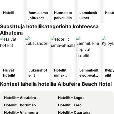
Hotelli
Aamiaisma
Huoneisto
Lomakesk
Hoste
joitukset
palveluilla
ukset
Suosittuja hotellikategorioita kohteessa
Albufeira
Halvat
Luksushot
Hotellit
Lemmikeill
Kylp
hotellit
ellit
uima-
e sopivat
ellit
altaalla
hotellit
Kohteet lähellä hotellia Albufeira Beach Hotel
Hotellit – Albufeira
Hotellit – Lagos
Hotellit – Portimão
Hotellit – Faro
Hotellit – Vilamoura
Hotellit – Quarteira