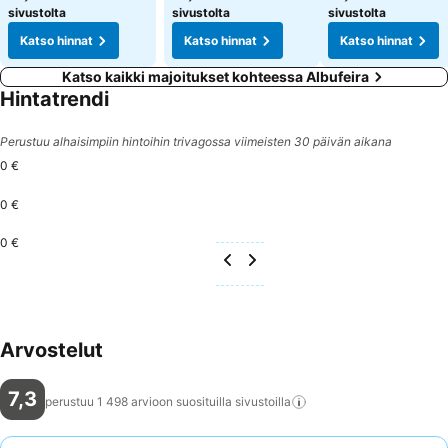
sivustolta
sivustolta
sivustolta
Katso hinnat
Katso hinnat
Katso hinnat
Katso kaikki majoitukset kohteessa Albufeira
Hintatrendi
Perustuu alhaisimpiin hintoihin trivagossa viimeisten 30 päivän aikana
0 €
0 €
0 €
Arvostelut
7,3
perustuu 1 498 arvioon suosituilla
sivustoilla