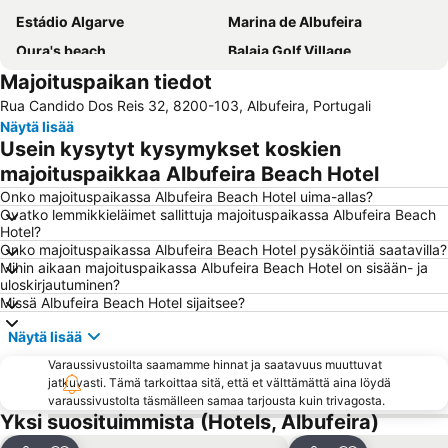
Estádio Algarve
Marina de Albufeira
Oura's beach
Balaia Golf Village
Majoituspaikan tiedot
Albufeira Train Station
AlgarveShopping
Rua Candido Dos Reis 32, 8200-103, Albufeira, Portugali
Aldeia das Açoteias
Carvoeiro Beach
Näytä lisää
Sesmarias
Meia Praia
Usein kysytyt kysymykset koskien
Alemães Beach
Olhos de Água
majoituspaikkaa Albufeira Beach Hotel
Catedral de Faro
Autodrómo Internacional Algarve
Onko majoituspaikassa Albufeira Beach Hotel uima-allas?
Ovatko lemmikkieläimet sallittuja majoituspaikassa Albufeira Beach
Bom Dia
Barra da Fuseta Beach
Hotel?
Onko majoituspaikassa Albufeira Beach Hotel pysäköintiä saatavilla?
Coelha Beach
Roja Pé
Mihin aikaan majoituspaikassa Albufeira Beach Hotel on sisään- ja
Paderne
Benagil Beach
uloskirjautuminen?
Missä Albufeira Beach Hotel sijaitsee?
Vale do Lobo Resort
Afurada Beach
Näytä lisää
Estação de Caminhos de Ferro de Faro
Terminal Rodoviário Faro
Varaussivustoilta saamamme hinnat ja saatavuus muuttuvat
Culatra (Mar) Beach
Parque Natural da Ría Formosa
jatkuvasti. Tämä tarkoittaa sitä, että et välttämättä aina löydä
Fuseta(Mar) Beach
Almádena Beach
varaussivustolta täsmälleen samaa tarjousta kuin trivagosta.
Yksi suosituimmista (Hotels, Albufeira)
Areias de São João
Retail Park Albufeira