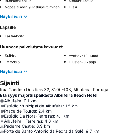
Businesskeskus
Sisääntuloaula
Nopea sisään-/uloskirjautuminen
Hissi
Näytä lisää
Lapsille
Lastenhoito
Huoneen palvelut/mukavuudet
Suihku
Avattavat ikkunat
Televisio
Hiustenkuivaaja
Näytä lisää
Sijainti
Rua Candido Dos Reis 32, 8200-103, Albufeira, Portugali
Etäisyys majoituspaikasta Albufeira Beach Hotel
Albufeira
:
0.1
km
Estádio Municipal de Albufeira
:
1.5
km
Praça de Touros
:
2.4
km
Estádio Da Nora-Ferreiras
:
4.1
km
Albufeira - Ferreiras
:
4.8
km
Paderne Castle
:
8.9
km
Forte de Santo António da Pedra da Galé
:
9.7
km