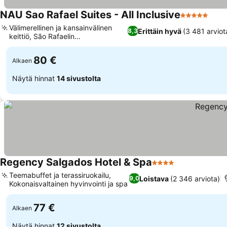
NAU Sao Rafael Suites - All Inclusive
5 Tähtiluoki
Välimerellinen ja kansainvälinen
Erittäin hyvä
(3 481 arviot
8,3
keittiö, São Rafaelin
hyvinvointikeskus
80 €
Alkaen
Näytä hinnat
14 sivustolta
Regency Salgados Hotel & Spa
4 Tähtiluokitus
Teemabuffet ja terassiruokailu,
Loistava
(2 346 arviota)
9,0
Kokonaisvaltainen hyvinvointi ja spa
77 €
Alkaen
Näytä hinnat
12 sivustolta