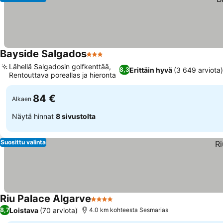
Bayside Salgados
3 Tähtiluokitus
Lähellä Salgadosin golfkenttää,
Erittäin hyvä
(3 649 arviota)
8,3
Rentouttava poreallas ja hieronta
84 €
Alkaen
Näytä hinnat
8 sivustolta
Suosittu valinta
Riu Palace Algarve
4 Tähtiluokitus
Loistava
(70 arviota)
8,7
4.0 km kohteesta Sesmarias