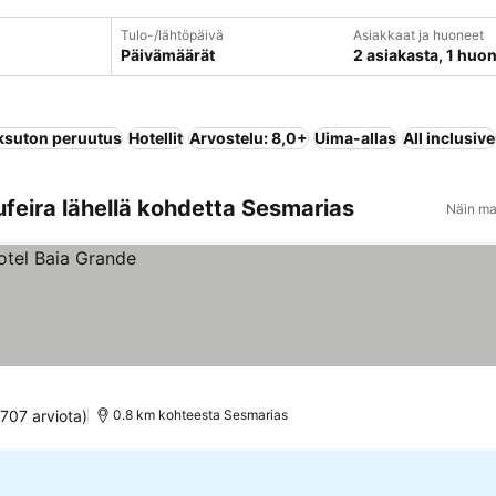
Tulo-/lähtöpäivä
Asiakkaat ja huoneet
Päivämäärät
2 asiakasta, 1 huo
suton peruutus
Hotellit
Arvostelu: 8,0+
Uima-allas
All inclusive
feira lähellä kohdetta Sesmarias
Näin ma
 707 arviota)
0.8 km kohteesta Sesmarias