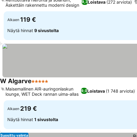
Loistava
(272 arviota)
9,3
Äskettäin rakennettu moderni design
119 €
Alkaen
Näytä hinnat
9 sivustolta
W Algarve
5 Tähtiluokitus
Maisemallinen AIR-auringonlaskun
Loistava
(1 748 arviota)
9,0
lounge, WET Deck rannan uima-allas
219 €
Alkaen
Näytä hinnat
1 sivustolta
Suosittu valinta