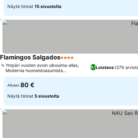
Näytä hinnat
15 sivustolta
Flamingos Salgados
4 Tähtiluokitus
Ympäri vuoden avoin ulkouima-allas,
Loistava
(379 arviot
9,1
Modernia huoneistoasumista
luontonäkymillä
80 €
Alkaen
Näytä hinnat
5 sivustolta