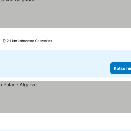
2.1 km kohteesta Sesmarias
Katso hi