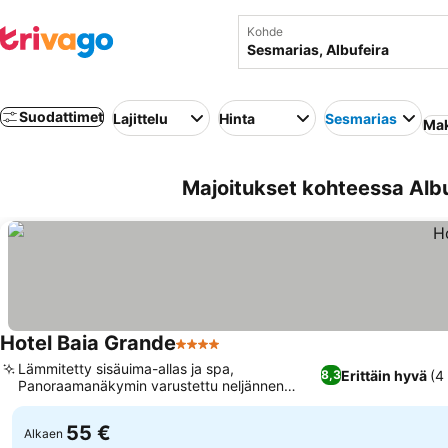
Kohde
Suodattimet
Lajittelu
Hinta
Sesmarias
Mak
Majoitukset kohteessa Albu
Hotel Baia Grande
4 Tähtiluokitus
Lämmitetty sisäuima-allas ja spa,
Erittäin hyvä
(4
8,3
Panoraamanäkymin varustettu neljännen
kerroksen rentoutumishuone
55 €
Alkaen