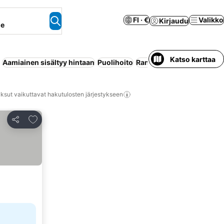
FI · €
Valikko
Kirjaudu
ne
Katso karttaa
Aamiainen sisältyy hintaan
Puolihoito
Ranta
Huoneisto palveluil
ksut vaikuttavat hakutulosten järjestykseen
Lisää suosikkeihin
Jaa