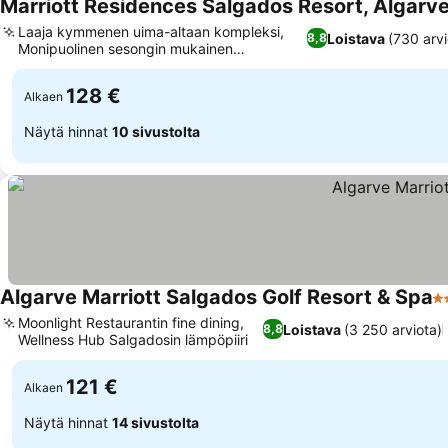
Marriott Residences Salgados Resort, Algarv
Laaja kymmenen uima-altaan kompleksi,
Loistava
(730 arvi
8,8
Monipuolinen sesongin mukainen
ruokatarjonta
128 €
Alkaen
Näytä hinnat
10 sivustolta
Algarve Marriott Salgados Golf Resort & Spa
5 
Moonlight Restaurantin fine dining,
Loistava
(3 250 arviota)
8,8
Wellness Hub Salgadosin lämpöpiiri
121 €
Alkaen
Näytä hinnat
14 sivustolta