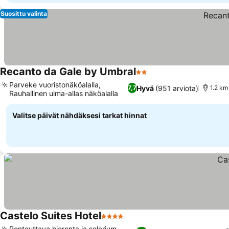
Suosittu valinta
Recanto da Gale by Umbral
2 Tähtiluokitus
Parveke vuoristonäköalalla,
Hyvä
(951 arviota)
7,7
1.2 km
Rauhallinen uima-allas näköalalla
Valitse päivät nähdäksesi tarkat hinnat
Castelo Suites Hotel
4 Tähtiluokitus
Rentouttava hieronta ja solarium,