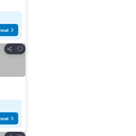
nnat
Lisää suosikkeihin
Jaa
nnat