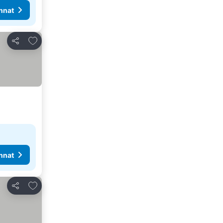
nnat
Lisää suosikkeihin
Jaa
nnat
Lisää suosikkeihin
Jaa