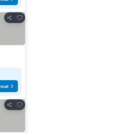
Lisää suosikkeihin
Jaa
nnat
Lisää suosikkeihin
Jaa