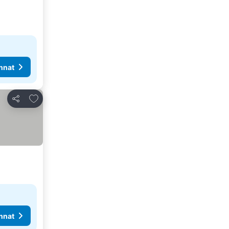
nnat
Lisää suosikkeihin
Jaa
nnat