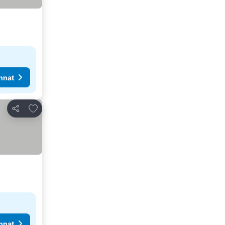
nnat
Lisää suosikkeihin
Jaa
nnat