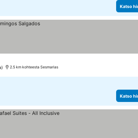
Katso hi
a)
2.5 km kohteesta Sesmarias
Katso hi