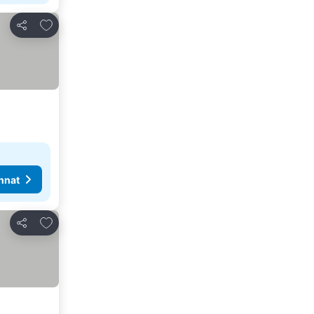
Lisää suosikkeihin
Jaa
nnat
Lisää suosikkeihin
Jaa