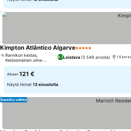
Kimpton Atlântico Algarve
5 Tähtiluokitus
Rannikon keidas,
Loistava
(3 549 arviota)
8,7
1.5 km k
Keidasmainen uima-
allasalue
121 €
Alkaen
Näytä hinnat
13 sivustolta
Suosittu valinta