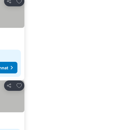
Lisää suosikkeihin
Jaa
nnat
Lisää suosikkeihin
Jaa