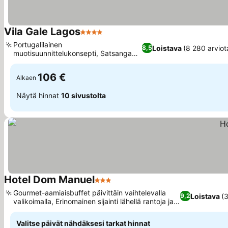
Vila Gale Lagos
4 Tähtiluokitus
Katso hinnat
Portugalilainen
Loistava
(8 280 arviot
8,5
muotisuunnittelukonsepti, Satsanga
Katso hinnat
Spa ja wellness-keskus
106 €
Alkaen
Näytä hinnat
10 sivustolta
Hotel Dom Manuel
3 Tähtiluokitus
Katso hinnat
Gourmet-aamiaisbuffet päivittäin vaihtelevalla
Loistava
(3
9,2
valikoimalla, Erinomainen sijainti lähellä rantoja ja
Katso hinnat
vanhaakaupunkia
Valitse päivät nähdäksesi tarkat hinnat