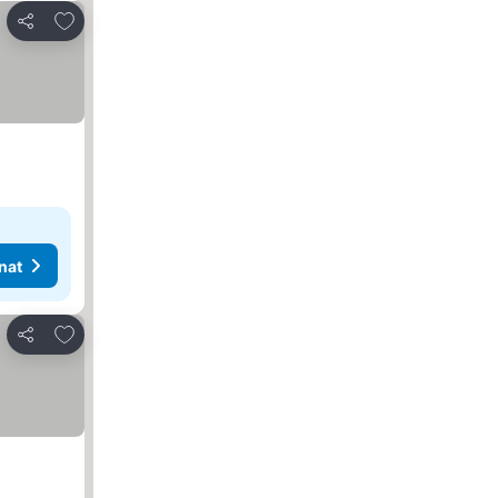
Lisää suosikkeihin
Jaa
nat
Lisää suosikkeihin
Jaa