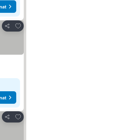
nat
Lisää suosikkeihin
Jaa
nat
Lisää suosikkeihin
Jaa