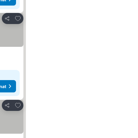
Lisää suosikkeihin
Jaa
nat
Lisää suosikkeihin
Jaa