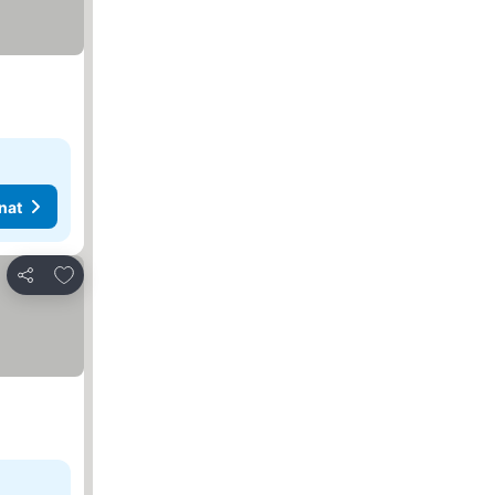
nat
Lisää suosikkeihin
Jaa