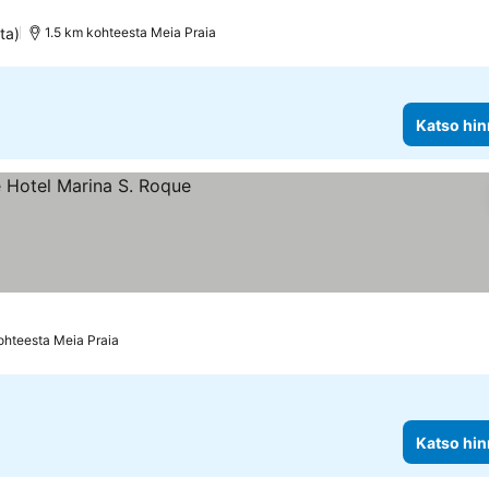
ta)
1.5 km kohteesta Meia Praia
Katso hin
ohteesta Meia Praia
Katso hin