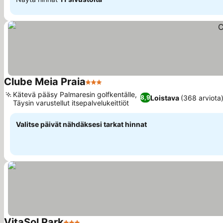
Clube Meia Praia
3 Tähtiluokitus
Katso hinnat
Kätevä pääsy Palmaresin golfkentälle,
Loistava
(368 arviota
8,9
Täysin varustellut itsepalvelukeittiöt
Katso hinnat
Valitse päivät nähdäksesi tarkat hinnat
VitaSol Park