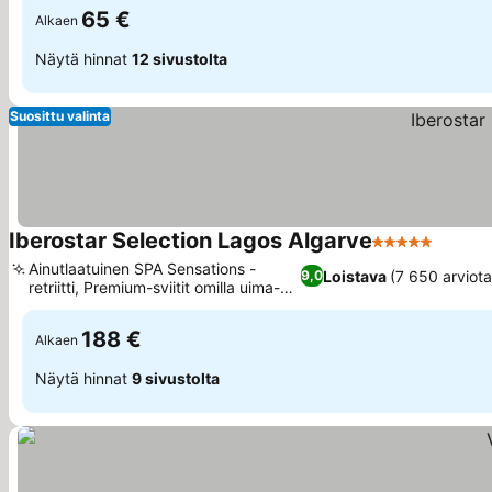
65 €
Alkaen
Näytä hinnat
12 sivustolta
Suosittu valinta
Iberostar Selection Lagos Algarve
5 Tähtiluokitu
Katso 
Ainutlaatuinen SPA Sensations -
Loistava
(7 650 arviota
9,0
retriitti, Premium-sviitit omilla uima-
Katso hinnat
altailla
188 €
Alkaen
Näytä hinnat
9 sivustolta