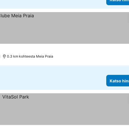
)
0.3 km kohteesta Meia Praia
Katso hin