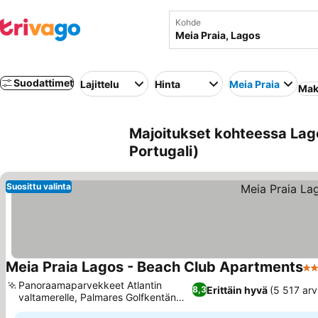
Kohde
Suodattimet
Lajittelu
Hinta
Meia Praia
Mak
Majoitukset kohteessa Lago
Portugali)
Suosittu valinta
Meia Praia Lagos - Beach Club Apartments
3 
Panoraamaparvekkeet Atlantin
Erittäin hyvä
(5 517 arv
8,3
valtamerelle, Palmares Golfkentän
Katso hinnat
läheisyys