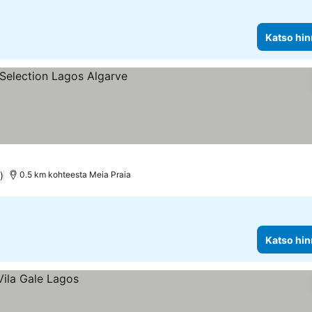
Katso hin
s
hinnat
)
0.5 km kohteesta Meia Praia
Katso hin