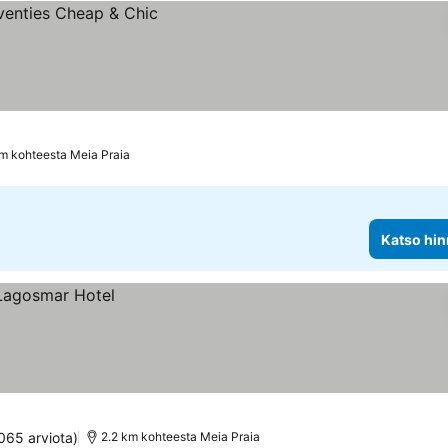
km kohteesta Meia Praia
Katso hin
065 arviota)
2.2 km kohteesta Meia Praia