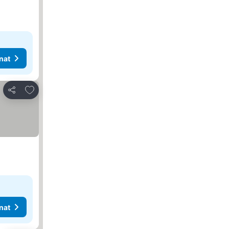
nat
Lisää suosikkeihin
Jaa
nat