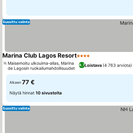
Suosittu valinta
Marina Club Lagos Resort
4 Tähtiluokitus
Katso hinnat
Maisemoitu ulkouima-allas, Marina
Loistava
(4 763 arviota)
8,7
de Lagosin ruokailumahdollisuudet
Katso hinnat
77 €
Alkaen
Näytä hinnat
10 sivustolta
Suosittu valinta