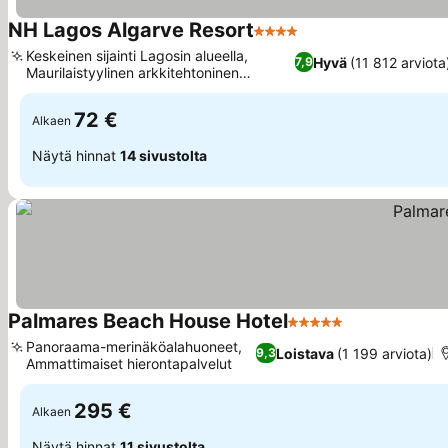
NH Lagos Algarve Resort
4 Tähtiluokitus
Katso hinnat
Keskeinen sijainti Lagosin alueella,
Hyvä
(11 812 arviota
7,9
Maurilaistyylinen arkkitehtoninen
Katso hinnat
suunnittelu
72 €
Alkaen
Näytä hinnat
14 sivustolta
Palmares Beach House Hotel
5 Tähtiluokitus
Katso hinnat
Panoraama-merinäköalahuoneet,
Loistava
(1 199 arviota)
9,3
Ammattimaiset hierontapalvelut
Katso hinnat
295 €
Alkaen
Näytä hinnat
11 sivustolta