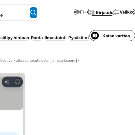
FI · €
Valikko
Kirjaudu
ne
Katso karttaa
sältyy hintaan
Ranta
Ilmastointi
Pysäköinti
Huoneisto palveluill
ksut vaikuttavat hakutulosten järjestykseen
Lisää suosikkeihin
Jaa