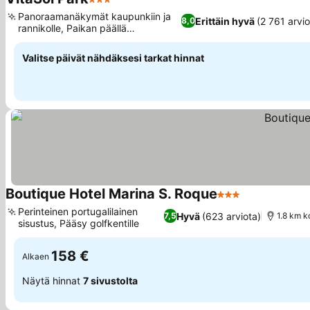
3 Tähtiluokitus
Katso hinnat
Panoraamanäkymät kaupunkiin ja
Erittäin hyvä
(2 761 arvio
8,0
rannikolle, Paikan päällä
Katso hinnat
tenniskentät
Valitse päivät nähdäksesi tarkat hinnat
Boutique Hotel Marina S. Roque
3 Tähtiluokitus
Katso hinnat
Perinteinen portugalilainen
Hyvä
(623 arviota)
7,5
1.8 km k
sisustus, Pääsy golfkentille
Katso hinnat
158 €
Alkaen
Näytä hinnat
7 sivustolta