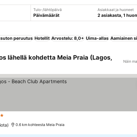
Tulo-/lähtöpäivä
Asiakkaat ja huoneet
Päivämäärät
2 asiakasta, 1 huo
suton peruutus
Hotellit
Arvostelu: 8,0+
Uima-allas
Aamiainen si
s lähellä kohdetta Meia Praia (Lagos,
Näin ma
Tähtiluokitus
Katso hinnat
iota)
0.6 km kohteesta Meia Praia