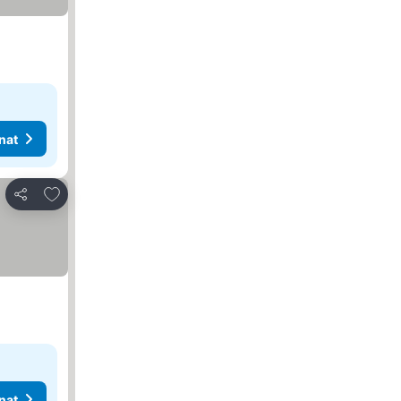
nat
Lisää suosikkeihin
Jaa
nat