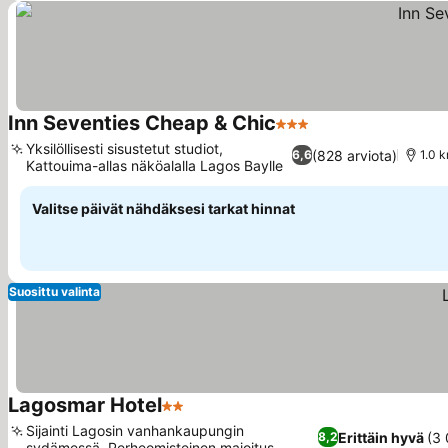
Inn Seventies Cheap & Chic
3 Tähtiluokitus
Katso hinnat
Yksilöllisesti sisustetut studiot,
(828 arviota)
6,6
1.0 
Kattouima-allas näköalalla Lagos Baylle
Katso hinnat
Valitse päivät nähdäksesi tarkat hinnat
Suosittu valinta
Lagosmar Hotel
2 Tähtiluokitus
Katso hinnat
Sijainti Lagosin vanhankaupungin
Erittäin hyvä
(3 
8,2
sydämessä, Perheomisteinen majoitus