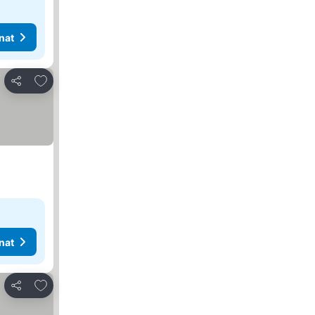
nat
Lisää suosikkeihin
Jaa
nat
Lisää suosikkeihin
Jaa