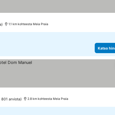
a)
1.1 km kohteesta Meia Praia
Katso hin
 801 arviota)
2.8 km kohteesta Meia Praia