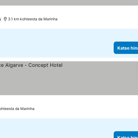
)
3.1 km kohteesta da Marinha
Katso hin
uokitus
ohteesta da Marinha
Katso hin