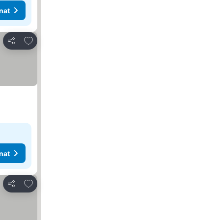
nat
Lisää suosikkeihin
Jaa
nat
Lisää suosikkeihin
Jaa