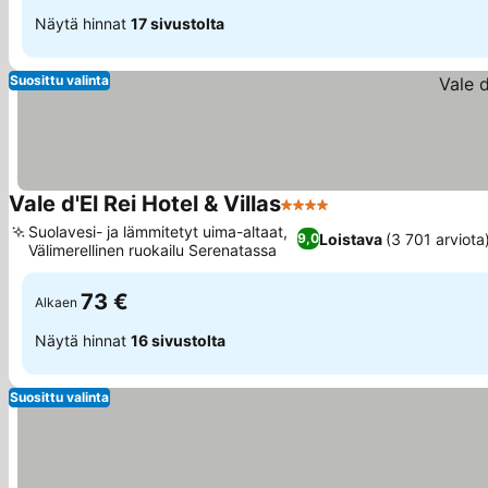
Näytä hinnat
17 sivustolta
Suosittu valinta
Vale d'El Rei Hotel & Villas
4 Tähtiluokitus
Suolavesi- ja lämmitetyt uima-altaat,
Loistava
(3 701 arviota
9,0
Välimerellinen ruokailu Serenatassa
73 €
Alkaen
Näytä hinnat
16 sivustolta
Suosittu valinta