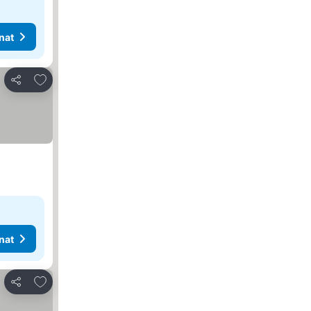
nat
Lisää suosikkeihin
Jaa
nat
Lisää suosikkeihin
Jaa