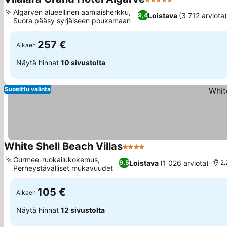
5 Tähtiluokitus
Algarven alueellinen aamiaisherkku,
Loistava
(3 712 arviota
9,4
Suora pääsy syrjäiseen poukamaan
257 €
Alkaen
Näytä hinnat
10 sivustolta
Suosittu valinta
White Shell Beach Villas
4 Tähtiluokitus
Gurmee-ruokailukokemus,
Loistava
(1 026 arviota)
9,5
2.
Perheystävälliset mukavuudet
105 €
Alkaen
Näytä hinnat
12 sivustolta