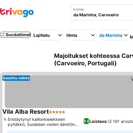
Kohde
Suodattimet
Lajittelu
Hinta
da Marinha
M
Majoitukset kohteessa Carv
(Carvoeiro, Portugali)
Suosittu valinta
Vila Alba Resort
5 Tähtiluokitus
Eristäytynyt kallionkielekkeen
Loistava
(3 191 arviot
9,0
pyhäkkö, Suolaisen veden ääretön
uima-allas