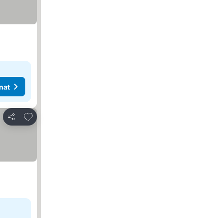
nat
Lisää suosikkeihin
Jaa