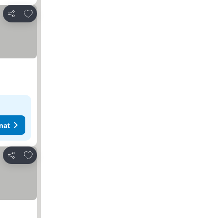
Lisää suosikkeihin
Jaa
nat
Lisää suosikkeihin
Jaa