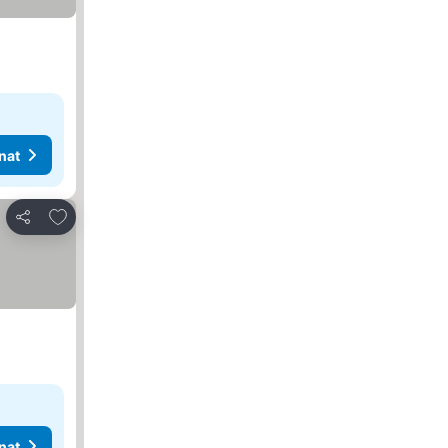
nat
Lisää suosikkeihin
Jaa
nat