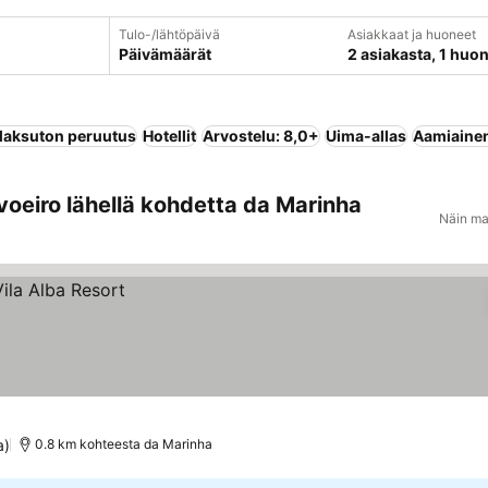
Tulo-/lähtöpäivä
Asiakkaat ja huoneet
Päivämäärät
2 asiakasta, 1 huo
aksuton peruutus
Hotellit
Arvostelu: 8,0+
Uima-allas
Aamiainen
oeiro lähellä kohdetta da Marinha
Näin ma
a)
0.8 km kohteesta da Marinha