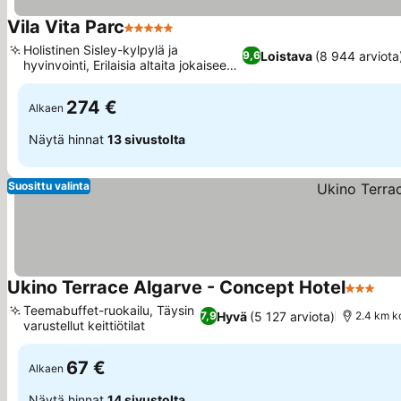
Vila Vita Parc
5 Tähtiluokitus
Holistinen Sisley-kylpylä ja
Loistava
(8 944 arviota
9,6
hyvinvointi, Erilaisia altaita jokaiseen
makuun
274 €
Alkaen
Näytä hinnat
13 sivustolta
Suosittu valinta
Ukino Terrace Algarve - Concept Hotel
3 Tähtil
Teemabuffet-ruokailu, Täysin
Hyvä
(5 127 arviota)
7,9
2.4 km k
varustellut keittiötilat
67 €
Alkaen
Näytä hinnat
14 sivustolta