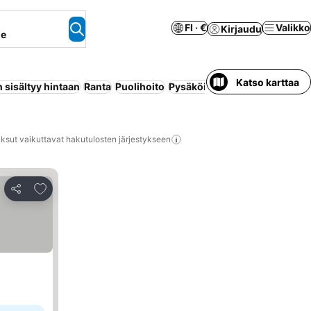
FI · €
Valikko
Kirjaudu
ne
Katso karttaa
 sisältyy hintaan
Ranta
Puolihoito
Pysäköinti
Huoneisto palvelui
ksut vaikuttavat hakutulosten järjestykseen
Lisää suosikkeihin
Jaa