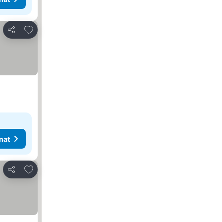
Lisää suosikkeihin
Jaa
nat
Lisää suosikkeihin
Jaa