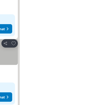
nat
Lisää suosikkeihin
Jaa
nat