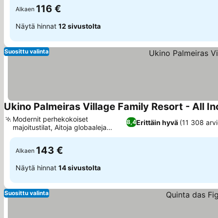
116 €
Alkaen
Näytä hinnat
12 sivustolta
Suosittu valinta
Ukino Palmeiras Village Family Resort - All In
Modernit perhekokoiset
Erittäin hyvä
(11 308 arvi
8,4
majoitustilat, Aitoja globaaleja
teemaravintoloita
143 €
Alkaen
Näytä hinnat
14 sivustolta
Suosittu valinta