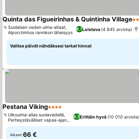
Quinta das Figueirinhas & Quintinha Village
3 
Suolaisen veden uima-altaat,
Loistava
(4 845 arviota)
8,7
Alporchinhos rannikon läheisyys
Valitse päivät nähdäksesi tarkat hinnat
Pestana Viking
4 Tähtiluokitus
Ulkouima-allas suolavedellä,
Erittäin hyvä
(10 010 arviota
8,3
Perheystävälliset vapaa-ajan
tilat
66 €
Alkaen