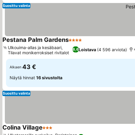
Suosittu valinta
Pestana Palm Gardens
4 Tähtiluokitus
Ulkouima-allas ja kesäbaari,
Loistava
(4 596 arviota)
8,6
Tilavat monikerroksiset rivitalot
43 €
Alkaen
Näytä hinnat
16 sivustolta
Suosittu valinta
Colina Village
3 Tähtiluokitus