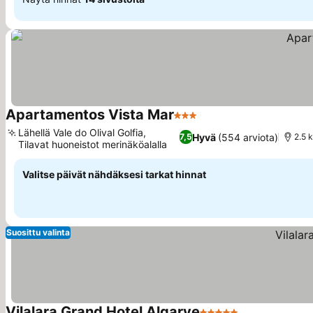
Apartamentos Vista Mar
3 Tähtiluokitus
Lähellä Vale do Olival Golfia,
Hyvä
(554 arviota)
7,5
2.5 
Tilavat huoneistot merinäköalalla
Valitse päivät nähdäksesi tarkat hinnat
Suosittu valinta
Vilalara Grand Hotel Algarve