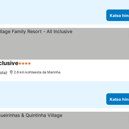
Katso hin
clusive
4 Tähtiluokitus
ota)
2.6 km kohteesta da Marinha
Katso hin