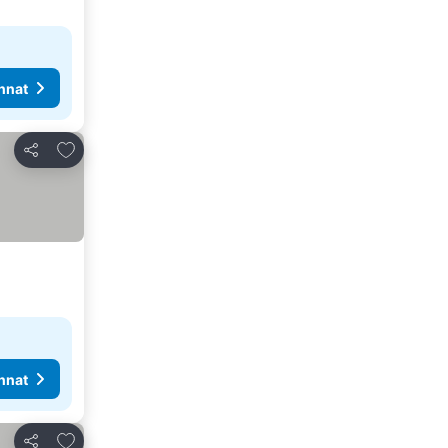
nnat
Lisää suosikkeihin
Jaa
nnat
Lisää suosikkeihin