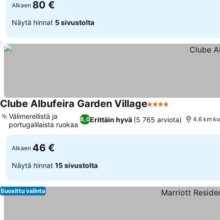
80 €
Alkaen
Näytä hinnat
5 sivustolta
Clube Albufeira Garden Village
4 Tähtiluokitus
Välimerellistä ja
Erittäin hyvä
(5 765 arviota)
8,0
4.6 km ko
portugalilaista ruokaa
46 €
Alkaen
Näytä hinnat
15 sivustolta
Suosittu valinta