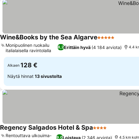
Wine&Books by the Sea Algarve
5 Tähtiluokitus
Monipuolinen ruokailu
Erittäin hyvä
(4 184 arviota)
8,2
4.4 k
italialaisella ravintolalla
128 €
Alkaen
Näytä hinnat
13 sivustolta
Regency Salgados Hotel & Spa
4 Tähtiluokitus
Rentouttava ulkouima-
Loistava
(2 346 arviota)
9,0
4.5 km koht