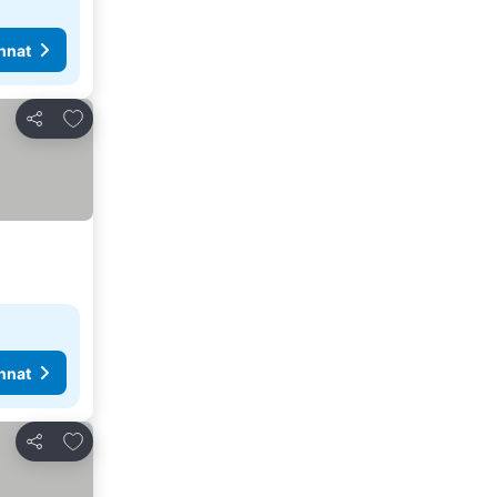
nnat
Lisää suosikkeihin
Jaa
nnat
Lisää suosikkeihin
Jaa