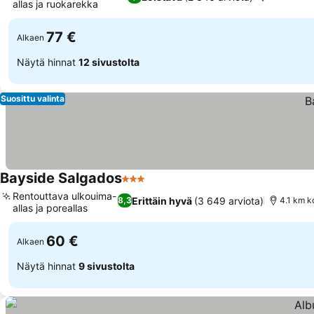
allas ja ruokarekka
77 €
Alkaen
Näytä hinnat
12 sivustolta
Suosittu valinta
Bayside Salgados
3 Tähtiluokitus
Rentouttava ulkouima-
Erittäin hyvä
(3 649 arviota)
8,3
4.1 km k
allas ja poreallas
60 €
Alkaen
Näytä hinnat
9 sivustolta