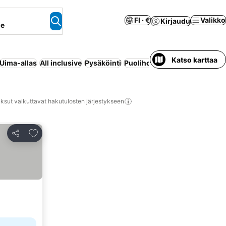
FI · €
Valikko
Kirjaudu
ne
Katso karttaa
Uima-allas
All inclusive
Pysäköinti
Puolihoito
Ranta
Koko talo/
ksut vaikuttavat hakutulosten järjestykseen
Lisää suosikkeihin
Jaa