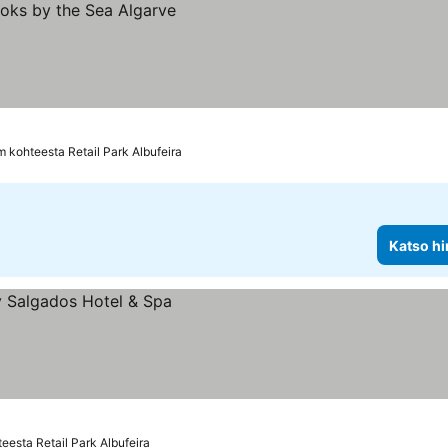
m kohteesta Retail Park Albufeira
Katso hi
eesta Retail Park Albufeira