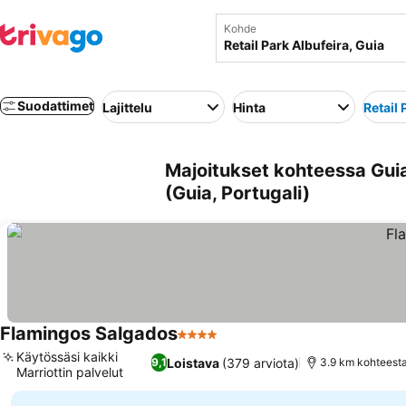
Kohde
Suodattimet
Lajittelu
Hinta
Retail 
Majoitukset kohteessa Guia 
(Guia, Portugali)
Flamingos Salgados
4 Tähtiluokitus
Käytössäsi kaikki
Loistava
(379 arviota)
9,1
3.9 km kohteesta
Marriottin palvelut