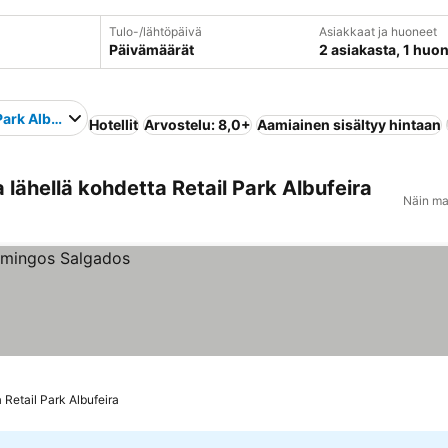
Tulo-/lähtöpäivä
Asiakkaat ja huoneet
Päivämäärät
2 asiakasta, 1 huo
Park Albufeira
Hotellit
Arvostelu: 8,0+
Aamiainen sisältyy hintaan
lähellä kohdetta Retail Park Albufeira
Näin ma
 Retail Park Albufeira