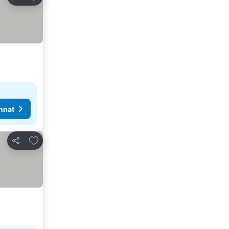
Jaa
nnat
Lisää suosikkeihin
Jaa