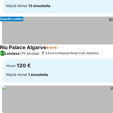
Näytä hinnat
13 sivustolta
Suosittu valinta
Riu Palace Algarve
4 Tähtiluokitus
Loistava
(70 arviota)
8,7
5.8 km kohteesta Retail Park Albufeira
120 €
Alkaen
Näytä hinnat
1 sivustolta