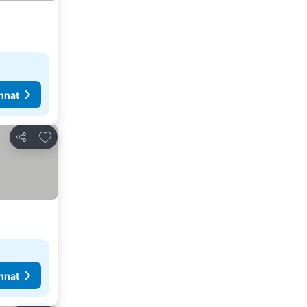
nnat
Lisää suosikkeihin
Jaa
nnat