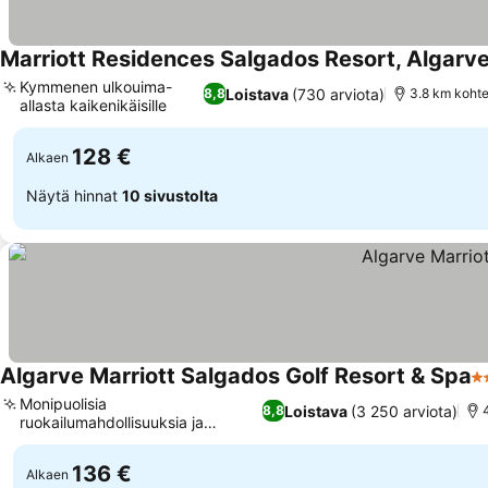
Marriott Residences Salgados Resort, Algarv
Kymmenen ulkouima-
Loistava
(730 arviota)
8,8
3.8 km kohte
allasta kaikenikäisille
128 €
Alkaen
Näytä hinnat
10 sivustolta
Algarve Marriott Salgados Golf Resort & Spa
5 
Monipuolisia
Loistava
(3 250 arviota)
8,8
ruokailumahdollisuuksia ja
panoraamaravintoloita
136 €
Alkaen