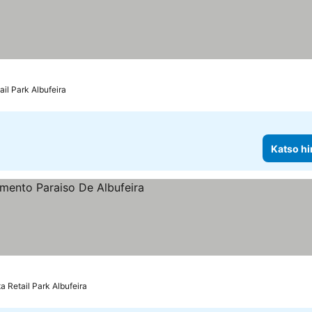
ail Park Albufeira
Katso hi
luokitus
a Retail Park Albufeira