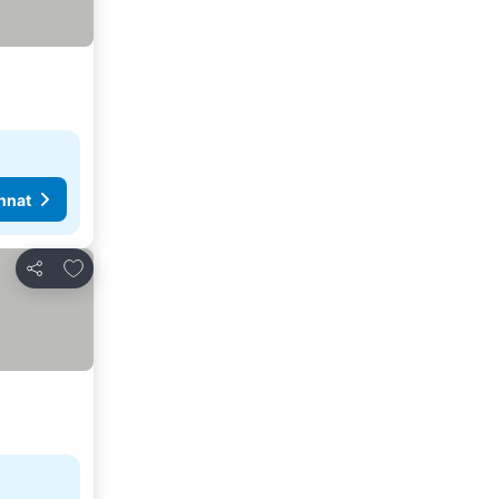
nnat
Lisää suosikkeihin
Jaa