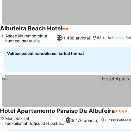
Albufeira Beach Hotel
2 Tähtiluokitus
Äskettäin remontoidut
(1 498 arviota)
7,3
6.1 km kohteesta Ret
huoneet saatavilla
Valitse päivät nähdäksesi tarkat hinnat
Hotel Apartamento Paraiso De Albufeira
4 Tähti
Monipuoliset
(9 176 arviota)
7,1
6.7 km kohteest
ruokailumahdollisuudet paikan
päällä