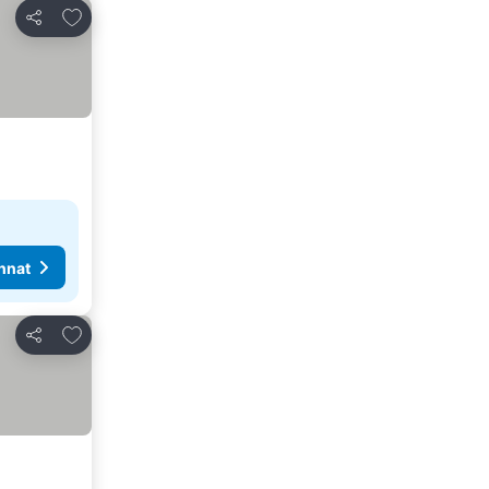
Lisää suosikkeihin
Jaa
nnat
Lisää suosikkeihin
Jaa