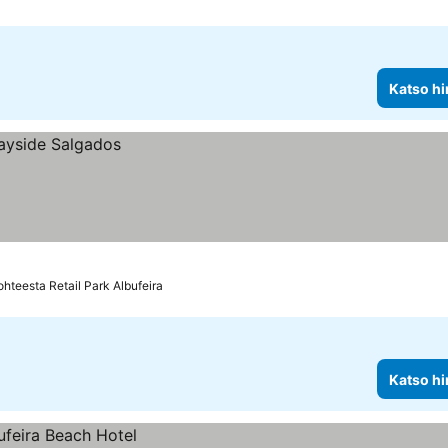
Katso hi
ohteesta Retail Park Albufeira
Katso hi