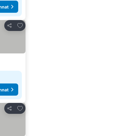
nnat
Lisää suosikkeihin
Jaa
nnat
Lisää suosikkeihin
Jaa