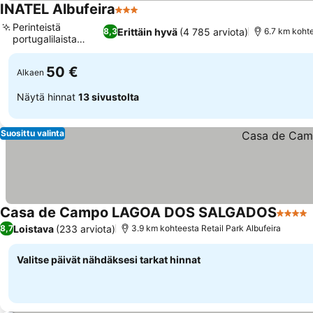
INATEL Albufeira
3 Tähtiluokitus
Perinteistä
Erittäin hyvä
(4 785 arviota)
8,3
6.7 km kohte
portugalilaista
ruokaa
50 €
Alkaen
Näytä hinnat
13 sivustolta
Suosittu valinta
Casa de Campo LAGOA DOS SALGADOS
4 Tähti
Loistava
(233 arviota)
8,7
3.9 km kohteesta Retail Park Albufeira
Valitse päivät nähdäksesi tarkat hinnat