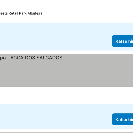
esta Retail Park Albufeira
Katso hi
luokitus
Katso hi