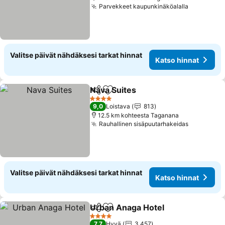
Parvekkeet kaupunkinäköalalla
Katso hin
Valitse päivät nähdäksesi tarkat hinnat
Katso hinnat
Nava Suites
Jaa
Lisää suosikkeihin
Katso hinnat
4 Tähtiluokitus
9,0
Loistava
813
12.5 km kohteesta Taganana
Rauhallinen sisäpuutarhakeidas
Katso hin
Valitse päivät nähdäksesi tarkat hinnat
Katso hinnat
Urban Anaga Hotel
Jaa
Lisää suosikkeihin
Katso h
4 Tähtiluokitus
7,7
Hyvä
3 457