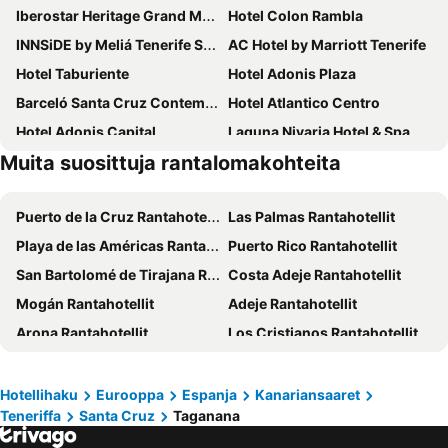
Iberostar Heritage Grand Mencey
Hotel Colon Rambla
INNSiDE by Meliá Tenerife Santa Cruz
AC Hotel by Marriott Tenerife
Hotel Taburiente
Hotel Adonis Plaza
Barceló Santa Cruz Contemporáneo
Hotel Atlantico Centro
Hotel Adonis Capital
Laguna Nivaria Hotel & Spa
Muita suosittuja rantalomakohteita
NH Tenerife
Hotel Principe Paz
Hotel Horizonte
Hotel Emblemático Hi Suites
Puerto de la Cruz Rantahotellit
Las Palmas Rantahotellit
Nava Suites
Hotel Las Cañadas
Playa de las Américas Rantahotellit
Puerto Rico Rantahotellit
Urban Anaga Hotel
Casa Kilig
San Bartolomé de Tirajana Rantahotellit
Costa Adeje Rantahotellit
Hotel Nautico
La Laguna Gran Hotel
Mogán Rantahotellit
Adeje Rantahotellit
Hotel Escuela Santa Cruz
Hotel Océano Centro
Arona Rantahotellit
Los Cristianos Rantahotellit
Casapatrizia Appartamento compartido
Hotel Tanausu
Playa Taurito Rantahotellit
Puerto Santiago Rantahotellit
Boutique Eco-Hotel Costa Mágica
Hotel Boutique San Diego - Adults Only
Santa Cruz Rantahotellit
Golf del Sur Rantahotellit
Hotel Taro Santa Cruz
Il Sogno di Gio de la Laguna
Hotellihaku
Eurooppa
Espanja
Kanariansaaret
Teneriffa
Santa Cruz
Taganana
San Miguel de Abona Rantahotellit
Puerto de Mogán Rantahotellit
Hotel Adonis La Suite
Eurostars Atlántida