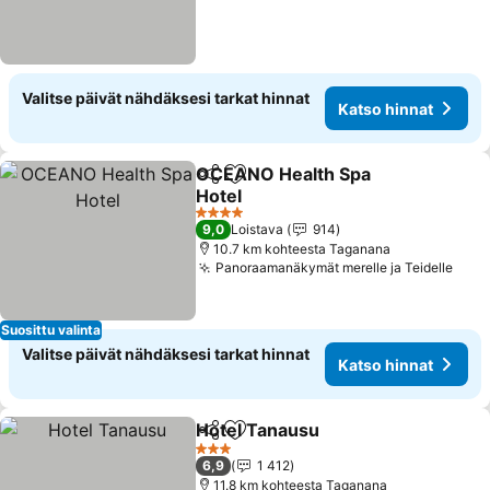
Valitse päivät nähdäksesi tarkat hinnat
Katso hinnat
OCEANO Health Spa
Jaa
Lisää suosikkeihin
Hotel
Katso hinnat
4 Tähtiluokitus
9,0
Loistava
914
10.7 km kohteesta Taganana
Panoraamanäkymät merelle ja Teidelle
Kats
Suosittu valinta
Valitse päivät nähdäksesi tarkat hinnat
Katso hinnat
Hotel Tanausu
Jaa
Lisää suosikkeihin
Katso hinna
3 Tähtiluokitus
6,9
1 412
11.8 km kohteesta Taganana