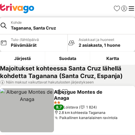
Suosikit
Kirjaud
Val
Kohde
Taganana, Santa Cruz
Tulo-/lähtöpäivä
Asiakkaat ja huoneet
Päivämäärät
2 asiakasta, 1 huone
Järjestä
Suodata
Kartta
Majoitukset kohteessa Santa Cruz lähellä
kohdetta Taganana (Santa Cruz, Espanja)
Näin maksut vaikuttavat hakutulosten järjestykseen
Albergue Montes de
Jaa
Lisää suosikkeihin
Anaga
Katso hinnat
2 Tähtiluokitus
8,7
Loistava
1 824
2.8 km kohteesta Taganana
Paikallinen kanarialainen ravintola
Katso h