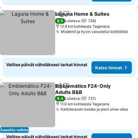
Laguna Home & Suites
Jaa
Lisää suosikkeihin
Kat
9,5
Loistava
738
12.8 km kohteesta Taganana
Modernit ja hyvin varustellut keittiötilat
Kats
Valitse päivät nähdäksesi tarkat hinnat
Katso hinnat
Emblemático F24-Only
Jaa
Lisää suosikkeihin
Adults B&B
Katso hinnat
9,3
Loistava
731
11.0 km kohteesta Taganana
Kattoterassin keidas ja pieni uima-allas
Kats
Suosittu valinta
Valitse päivät nähdäksesi tarkat hinnat