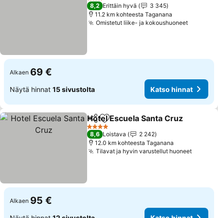
3 Tähtiluokitus
8,2
Erittäin hyvä
3 345
11.2 km kohteesta Taganana
Omistetut liike- ja kokoushuoneet
Katso hi
69 €
Alkaen
Näytä hinnat
15 sivustolta
Katso hinnat
Hotel Escuela Santa Cruz
Jaa
Lisää suosikkeihin
K
4 Tähtiluokitus
8,6
Loistava
2 242
12.0 km kohteesta Taganana
Tilavat ja hyvin varustellut huoneet
Katso 
95 €
Alkaen
Näytä hinnat
12 sivustolta
Katso hinnat