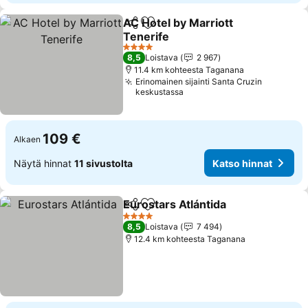
AC Hotel by Marriott
Jaa
Lisää suosikkeihin
Tenerife
Katso hinnat
4 Tähtiluokitus
8,5
Loistava
2 967
11.4 km kohteesta Taganana
Erinomainen sijainti Santa Cruzin
keskustassa
109 €
Alkaen
Näytä hinnat
11 sivustolta
Katso hinnat
Eurostars Atlántida
Jaa
Lisää suosikkeihin
Katso h
4 Tähtiluokitus
8,5
Loistava
7 494
12.4 km kohteesta Taganana