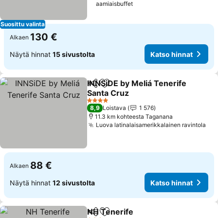
aamiaisbuffet
Suosittu valinta
130 €
Alkaen
Näytä hinnat
15 sivustolta
Katso hinnat
INNSiDE by Meliá Tenerife
Jaa
Lisää suosikkeihin
Santa Cruz
Katso hinnat
4 Tähtiluokitus
8,9
Loistava
1 576
11.3 km kohteesta Taganana
Luova latinalaisamerikkalainen ravintola
Kat
88 €
Alkaen
Näytä hinnat
12 sivustolta
Katso hinnat
NH Tenerife
Jaa
Lisää suosikkeihin
Katso hinnat