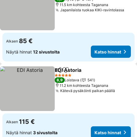
11.5 km kohteesta Taganana
Japanilaista ruokaa KIKI-ravintolassa
Katso
85 €
Alkaen
Näytä hinnat
12 sivustolta
Katso hinnat
EDI Astoria
Jaa
Lisää suosikkeihin
Katso hinnat
5 Tähtiluokitus
8,9
Loistava
541
11.2 km kohteesta Taganana
Kätevä pysäköinti paikan päällä
Katso hin
115 €
Alkaen
Näytä hinnat
3 sivustolta
Katso hinnat