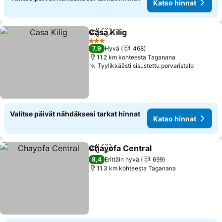
Katso hinnat
Casa Kilig
Jaa
Lisää suosikkeihin
Katso hinnat
3 Tähtiluokitus
7,9
Hyvä
468
11.2 km kohteesta Taganana
Tyylikkäästi sisustettu porvaristalo
Katso h
Valitse päivät nähdäksesi tarkat hinnat
Katso hinnat
Chayofa Central
Jaa
Lisää suosikkeihin
Katso hinn
8,4
Erittäin hyvä
699
11.3 km kohteesta Taganana