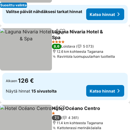
Suosittu valinta
Valitse päivät nähdäksesi tarkat hinnat
Katso hinnat
Laguna Nivaria Hotel &
Jaa
Lisää suosikkeihin
Spa
Katso hinnat
4 Tähtiluokitus
8,6
Loistava
5 073
12.6 km kohteesta Taganana
Ravintola luomupuutarhan tuotteilla
Katso 
126 €
Alkaen
Näytä hinnat
15 sivustolta
Katso hinnat
Hotel Océano Centro
Jaa
Lisää suosikkeihin
Katso
1 Tähtiluokitus
7,1
4 361
11.4 km kohteesta Taganana
Kattoterassi merinäköalalla
Katso hinnat