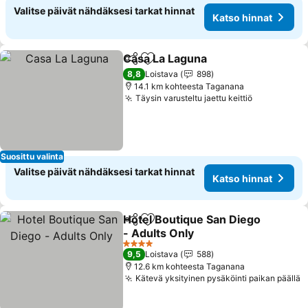
Valitse päivät nähdäksesi tarkat hinnat
Katso hinnat
Casa La Laguna
Jaa
Lisää suosikkeihin
Katso hinn
8,8
Loistava
898
14.1 km kohteesta Taganana
Täysin varusteltu jaettu keittiö
Katso hinn
Suosittu valinta
Valitse päivät nähdäksesi tarkat hinnat
Katso hinnat
Hotel Boutique San Diego
Jaa
Lisää suosikkeihin
- Adults Only
Katso hinnat
4 Tähtiluokitus
9,5
Loistava
588
12.6 km kohteesta Taganana
Kätevä yksityinen pysäköinti paikan päällä
K