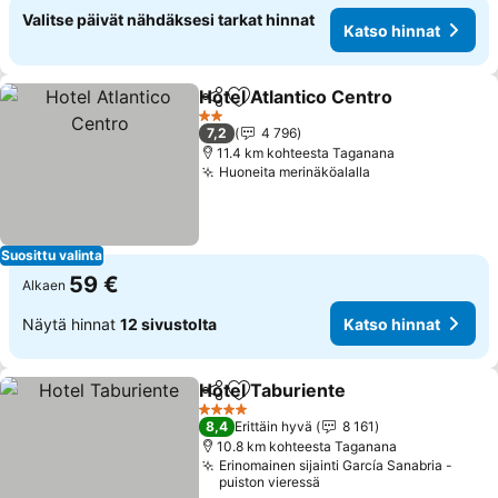
Valitse päivät nähdäksesi tarkat hinnat
Katso hinnat
Hotel Atlantico Centro
Jaa
Lisää suosikkeihin
Kats
2 Tähtiluokitus
7,2
4 796
11.4 km kohteesta Taganana
Huoneita merinäköalalla
Katso hinnat
Suosittu valinta
59 €
Alkaen
Näytä hinnat
12 sivustolta
Katso hinnat
Hotel Taburiente
Jaa
Lisää suosikkeihin
Katso hin
4 Tähtiluokitus
8,4
Erittäin hyvä
8 161
10.8 km kohteesta Taganana
Erinomainen sijainti García Sanabria -
puiston vieressä