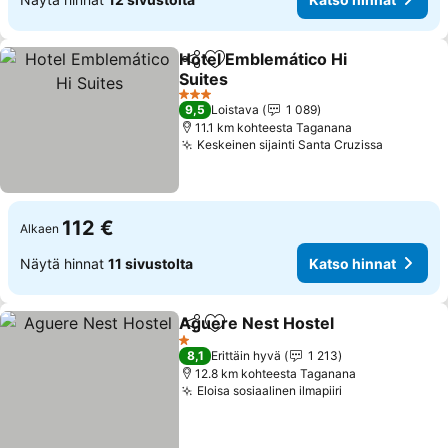
Hotel Emblemático Hi
Jaa
Lisää suosikkeihin
Suites
Katso hinnat
3 Tähtiluokitus
9,5
Loistava
1 089
11.1 km kohteesta Taganana
Keskeinen sijainti Santa Cruzissa
Katso hi
112 €
Alkaen
Näytä hinnat
11 sivustolta
Katso hinnat
Aguere Nest Hostel
Jaa
Lisää suosikkeihin
Katso 
1 Tähtiluokitus
8,1
Erittäin hyvä
1 213
12.8 km kohteesta Taganana
Eloisa sosiaalinen ilmapiiri
Katso hinnat