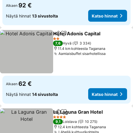
92 €
Alkaen
Näytä hinnat
13 sivustolta
Katso hinnat
Hotel Adonis Capital
Jaa
Lisää suosikkeihin
Katso
2 Tähtiluokitus
7,6
Hyvä
3 334
11.4 km kohteesta Taganana
Aamiaisbuffet sisarhotellissa
Katso hinna
62 €
Alkaen
Näytä hinnat
14 sivustolta
Katso hinnat
La Laguna Gran Hotel
Jaa
Lisää suosikkeihin
Kats
4 Tähtiluokitus
9,1
Loistava
10 275
12.4 km kohteesta Taganana
Lähellä kulttuurikohteita