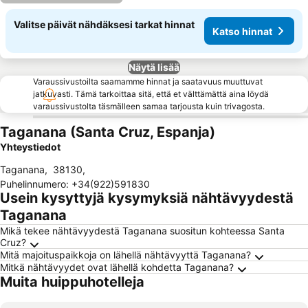
Valitse päivät nähdäksesi tarkat hinnat
Katso hinnat
Näytä lisää
Varaussivustoilta saamamme hinnat ja saatavuus muuttuvat
jatkuvasti. Tämä tarkoittaa sitä, että et välttämättä aina löydä
varaussivustolta täsmälleen samaa tarjousta kuin trivagosta.
Taganana (Santa Cruz, Espanja)
Yhteystiedot
Taganana
,
38130
,
Puhelinnumero
:
+34(922)591830
Usein kysyttyjä kysymyksiä nähtävyydestä
Taganana
Mikä tekee nähtävyydestä Taganana suositun kohteessa Santa
Cruz?
Mitä majoituspaikkoja on lähellä nähtävyyttä Taganana?
Mitkä nähtävyydet ovat lähellä kohdetta Taganana?
Muita huippuhotelleja