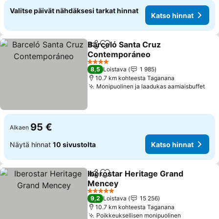
Valitse päivät nähdäksesi tarkat hinnat
Katso hinnat
Barceló Santa Cruz
Jaa
Lisää suosikkeihin
Contemporáneo
Katso hinnat
4 Tähtiluokitus
8,5
Loistava
1 985
10.7 km kohteesta Taganana
Monipuolinen ja laadukas aamiaisbuffet
Kat
95 €
Alkaen
Näytä hinnat
10 sivustolta
Katso hinnat
Iberostar Heritage Grand
Jaa
Lisää suosikkeihin
Mencey
Katso hinnat
5 Tähtiluokitus
9,2
Loistava
15 256
10.7 km kohteesta Taganana
Poikkeuksellisen monipuolinen