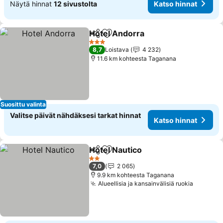
Näytä hinnat
12 sivustolta
Katso hinnat
Hotel Andorra
Jaa
Lisää suosikkeihin
Katso hinnat
3 Tähtiluokitus
8,7
Loistava
4 232
11.6 km kohteesta Taganana
Suosittu valinta
Valitse päivät nähdäksesi tarkat hinnat
Katso hinnat
Hotel Nautico
Jaa
Lisää suosikkeihin
Katso hinnat
2 Tähtiluokitus
7,0
2 065
9.9 km kohteesta Taganana
Alueellisia ja kansainvälisiä ruokia
Katso h