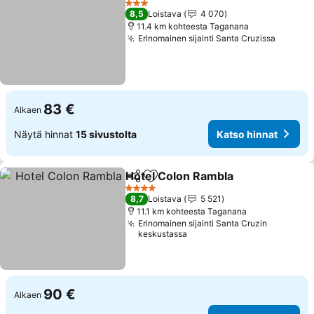
3 Tähtiluokitus
8,5
Loistava
4 070
11.4 km kohteesta Taganana
Erinomainen sijainti Santa Cruzissa
Katso h
83 €
Alkaen
Näytä hinnat
15 sivustolta
Katso hinnat
Hotel Colon Rambla
Jaa
Lisää suosikkeihin
Katso 
4 Tähtiluokitus
8,7
Loistava
5 521
11.1 km kohteesta Taganana
Erinomainen sijainti Santa Cruzin
keskustassa
90 €
Alkaen