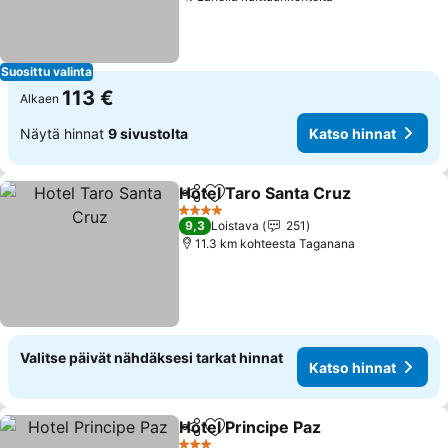
Katso hinnat
Suosittu valinta
113 €
Alkaen
Näytä hinnat
9 sivustolta
Katso hinnat
Hotel Taro Santa Cruz
Jaa
Lisää suosikkeihin
Kats
4 Tähtiluokitus
9,3
Loistava
251
11.3 km kohteesta Taganana
Valitse päivät nähdäksesi tarkat hinnat
Katso hinnat
Hotel Principe Paz
Jaa
Lisää suosikkeihin
Katso hi