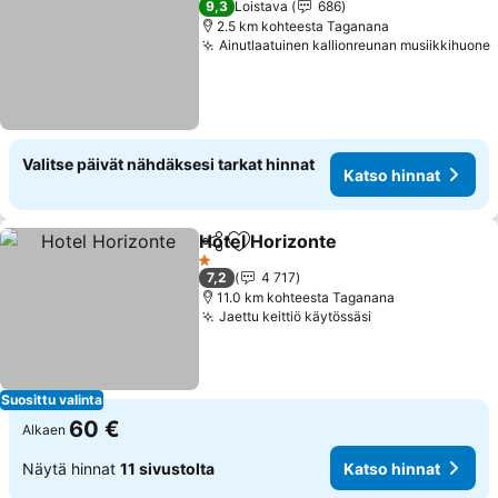
9,3
Loistava
686
2.5 km kohteesta Taganana
Ainutlaatuinen kallionreunan musiikkihuone
Valitse päivät nähdäksesi tarkat hinnat
Katso hinnat
Hotel Horizonte
Jaa
Lisää suosikkeihin
Katso hinn
1 Tähtiluokitus
7,2
4 717
11.0 km kohteesta Taganana
Jaettu keittiö käytössäsi
Katso hinnat
Suosittu valinta
60 €
Alkaen
Näytä hinnat
11 sivustolta
Katso hinnat