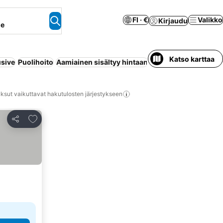
FI · €
Valikko
Kirjaudu
ne
Katso karttaa
usive
Puolihoito
Aamiainen sisältyy hintaan
Koko talo/asunto
Huo
ksut vaikuttavat hakutulosten järjestykseen
Lisää suosikkeihin
Jaa