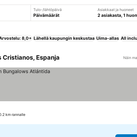
Tulo-/lähtöpäivä
Asiakkaat ja huoneet
Päivämäärät
2 asiakasta, 1 huo
Arvostelu: 8,0+
Lähellä kaupungin keskustaa
Uima-allas
All incl
 Cristianos, Espanja
Näin ma
0.2 km rannalle