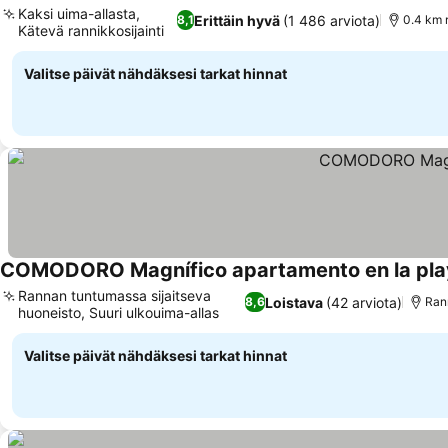
Kaksi uima-allasta,
Erittäin hyvä
(1 486 arviota)
8,1
0.4 km 
Kätevä rannikkosijainti
Valitse päivät nähdäksesi tarkat hinnat
COMODORO Magnífico apartamento en la pla
Rannan tuntumassa sijaitseva
Loistava
(42 arviota)
8,6
Ran
huoneisto, Suuri ulkouima-allas
Valitse päivät nähdäksesi tarkat hinnat