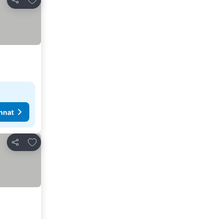
Jaa
nnat
Lisää suosikkeihin
Jaa