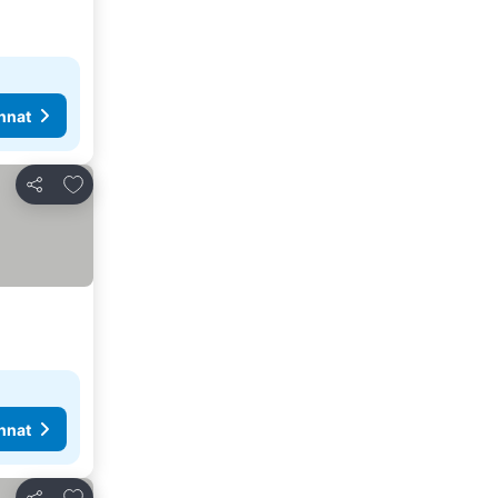
nnat
Lisää suosikkeihin
Jaa
nnat
Lisää suosikkeihin