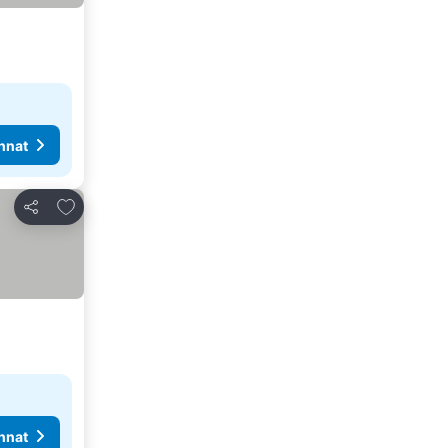
nnat
Lisää suosikkeihin
Jaa
nnat