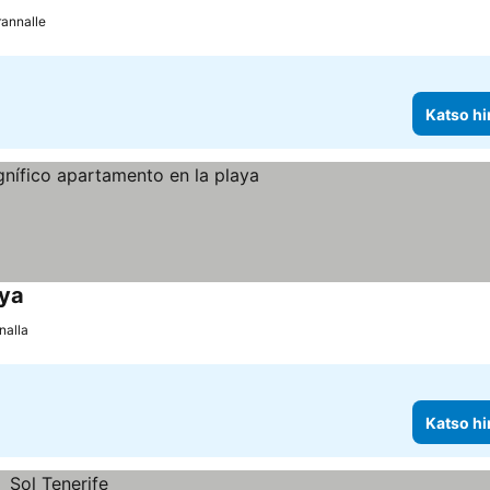
rannalle
Katso hi
ya
nalla
Katso hi