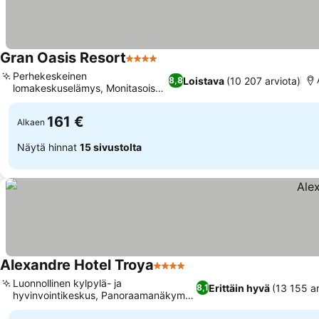
Gran Oasis Resort
4 Tähtiluokitus
Perhekeskeinen
Loistava
(10 207 arviota)
8,8
lomakeskuselämys, Monitasoiset
uima-altaat
161 €
Alkaen
Näytä hinnat
15 sivustolta
Alexandre Hotel Troya
4 Tähtiluokitus
Luonnollinen kylpylä- ja
Erittäin hyvä
(13 155 ar
8,1
hyvinvointikeskus, Panoraamanäkymät
merelle huoneista