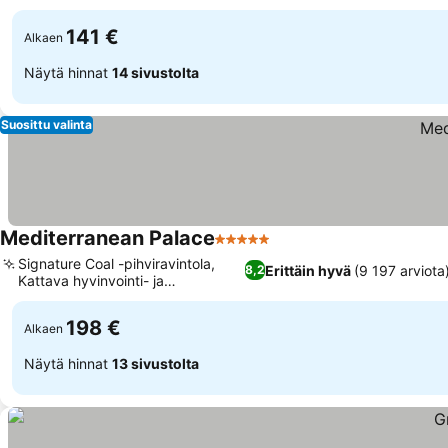
141 €
Alkaen
Näytä hinnat
14 sivustolta
Suosittu valinta
Mediterranean Palace
5 Tähtiluokitus
Signature Coal -pihviravintola,
Erittäin hyvä
(9 197 arviota
8,2
Kattava hyvinvointi- ja
kuntokeskus
198 €
Alkaen
Näytä hinnat
13 sivustolta