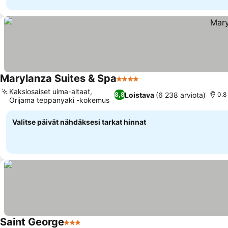
Marylanza Suites & Spa
4 Tähtiluokitus
Kaksiosaiset uima-altaat,
Loistava
(6 238 arviota)
8,8
0.8
Orijama teppanyaki -kokemus
Valitse päivät nähdäksesi tarkat hinnat
Saint George
3 Tähtiluokitus