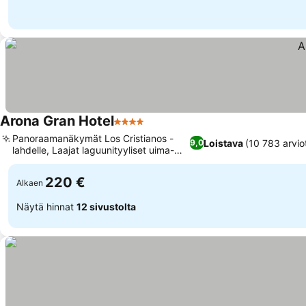
Arona Gran Hotel
4 Tähtiluokitus
Panoraamanäkymät Los Cristianos -
Loistava
(10 783 arvio
9,0
lahdelle, Laajat laguunityyliset uima-
altaat
220 €
Alkaen
Näytä hinnat
12 sivustolta