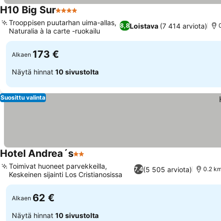
H10 Big Sur
4 Tähtiluokitus
Trooppisen puutarhan uima-allas,
Loistava
(7 414 arviota)
8,8
Naturalia à la carte -ruokailu
173 €
Alkaen
Näytä hinnat
10 sivustolta
Suosittu valinta
Hotel Andrea´s
2 Tähtiluokitus
Toimivat huoneet parvekkeilla,
(5 505 arviota)
7,4
0.2 km
Keskeinen sijainti Los Cristianosissa
62 €
Alkaen
Näytä hinnat
10 sivustolta