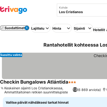
Kohde
Suodattimet
1
Lajittelu
Hinta
Sijainti
Hotellit
Rantahotellit kohteessa Los
Suosittu valinta
Checkin Bungalows Atlántida
3 Tähtiluokitus
Keskeinen sijainti Los Cristianoksessa,
(6 869 arviota)
7,2
Ammattitaitoinen retkien suunnittelupiste
Valitse päivät nähdäksesi tarkat hinnat