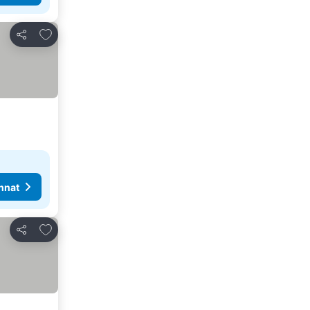
Lisää suosikkeihin
Jaa
nnat
Lisää suosikkeihin
Jaa