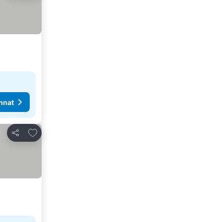
nnat
Lisää suosikkeihin
Jaa