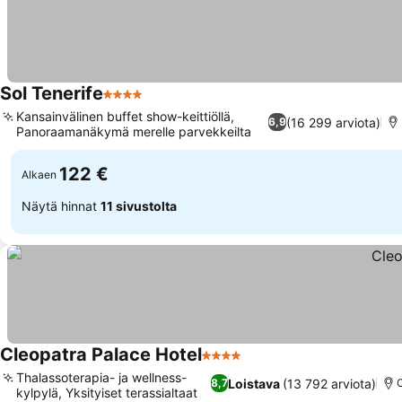
Sol Tenerife
4 Tähtiluokitus
Kansainvälinen buffet show-keittiöllä,
(16 299 arviota)
6,9
Panoraamanäkymä merelle parvekkeilta
122 €
Alkaen
Näytä hinnat
11 sivustolta
Cleopatra Palace Hotel
4 Tähtiluokitus
Thalassoterapia- ja wellness-
Loistava
(13 792 arviota)
8,7
C
kylpylä, Yksityiset terassialtaat