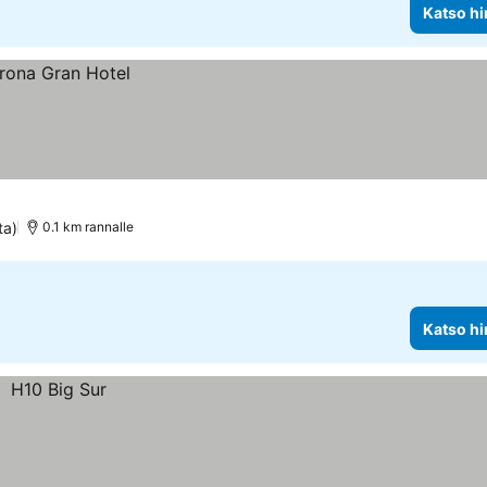
Katso hi
ta)
0.1 km rannalle
Katso hi