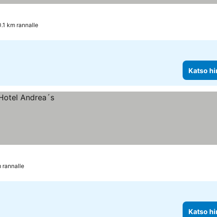
0.1 km rannalle
Katso hi
 rannalle
Katso hi