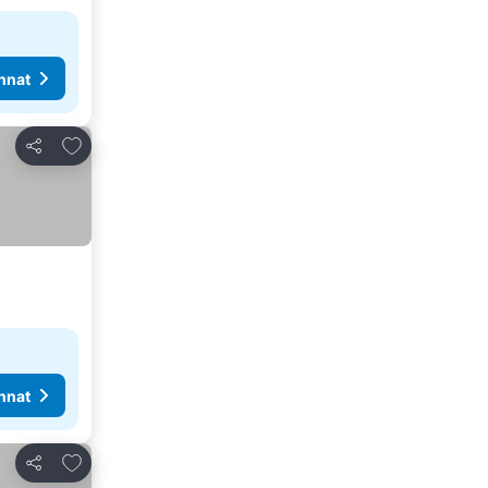
nnat
Lisää suosikkeihin
Jaa
nnat
Lisää suosikkeihin
Jaa