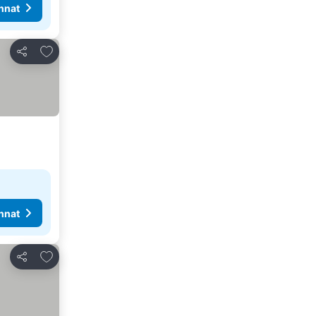
nnat
Lisää suosikkeihin
Jaa
nnat
Lisää suosikkeihin
Jaa