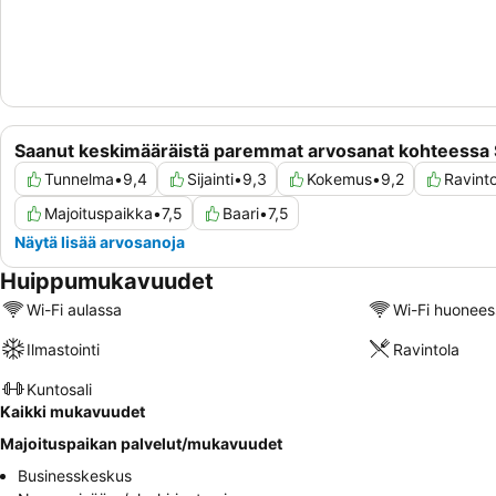
Saanut keskimääräistä paremmat arvosanat kohteessa 
Tunnelma
•
9,4
Sijainti
•
9,3
Kokemus
•
9,2
Ravinto
Majoituspaikka
•
7,5
Baari
•
7,5
Näytä lisää arvosanoja
Huippumukavuudet
Wi-Fi aulassa
Wi-Fi huonees
Ilmastointi
Ravintola
Kuntosali
Kaikki mukavuudet
Majoituspaikan palvelut/mukavuudet
Businesskeskus