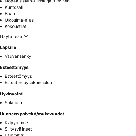
Nopea sisään-/uloskirjautuminen
Kuntosali
Baari
Ulkouima-allas
Kokoustilat
Näytä lisää
Lapsille
Vauvansänky
Esteettömyys
Esteettömyys
Esteetön pysäköintialue
Hyvinvointi
Solarium
Huoneen palvelut/mukavuudet
Kylpyamme
Silitysvälineet
Lämmitys