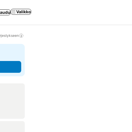
Valikko
jaudu
rjestykseen