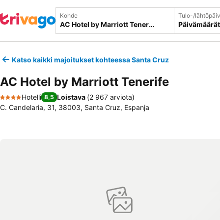
Kohde
Tulo-/lähtöpäi
Päivämäärät
Katso kaikki majoitukset kohteessa Santa Cruz
AC Hotel by Marriott Tenerife
Hotelli
Loistava
(
2 967 arviota
)
8,5
4 Tähtiluokitus
C. Candelaria, 31, 38003, Santa Cruz, Espanja