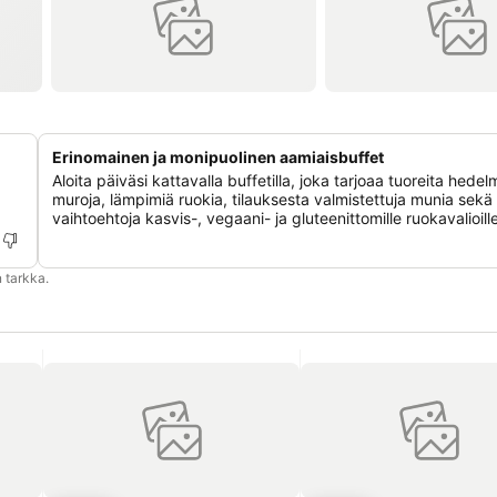
Erinomainen ja monipuolinen aamiaisbuffet
Aloita päiväsi kattavalla buffetilla, joka tarjoaa tuoreita hedel
muroja, lämpimiä ruokia, tilauksesta valmistettuja munia sekä
vaihtoehtoja kasvis-, vegaani- ja gluteenittomille ruokavalioille
 tarkka.