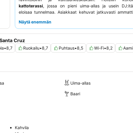
kattoterassi
, jossa on pieni uima-allas ja usein DJ:it
eloisaa tunnelmaa. Asiakkaat kehuvat jatkuvasti ammattit
ystävällistä henkilökuntaa sekä poikkeuksellista
aam
Näytä enemmän
monipuolisine vaihtoehtoineen, mukaan lukien va
kasvissyöjille ja keliaakikoille. Rauhallisempaa kokemusta
kannattaa pyytää puutarhaan päin olevaa huonetta.
Santa Cruz
la
•
8,7
Ruokailu
•
8,7
Puhtaus
•
8,5
Wi-Fi
•
8,2
Aami
sa
Uima-allas
Baari
Kahvila