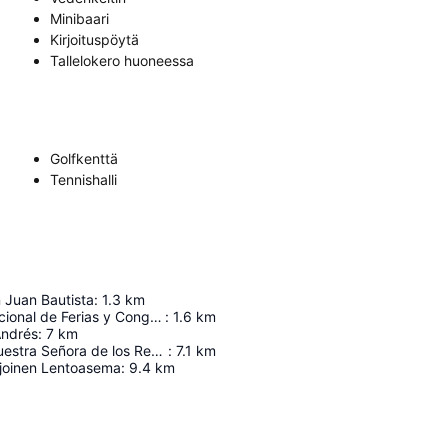
Minibaari
Kirjoituspöytä
Tallelokero huoneessa
Golfkenttä
Tennishalli
n Juan Bautista
:
1.3
km
Centro Internacional de Ferias y Congresos de Tenerife
:
1.6
km
Andrés
:
7
km
Catedral de Nuestra Señora de los Remedios
:
7.1
km
hjoinen Lentoasema
:
9.4
km