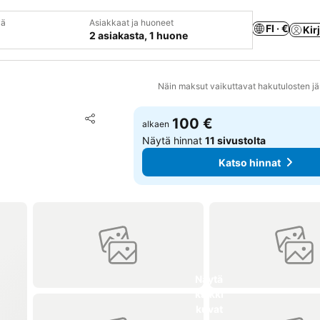
vä
Asiakkaat ja huoneet
FI · €
Kir
2 asiakasta, 1 huone
Näin maksut vaikuttavat hakutulosten jä
Lisää suosikkeihin
100 €
alkaen
Jaa
Näytä hinnat
11 sivustolta
Katso hinnat