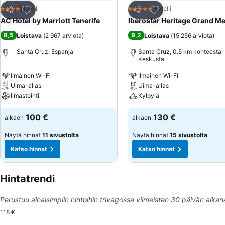
Lisää suosikkeihin
Lisää suosikkeihin
Hotelli
Hotelli
4 Tähtiluokitus
5 Tähtiluokitus
Jaa
Jaa
AC Hotel by Marriott Tenerife
Iberostar Heritage Grand M
8,5
9,2
Loistava
(
2 967 arviota
)
Loistava
(
15 256 arviota
)
Santa Cruz, Espanja
Santa Cruz, 0.5 km kohteesta
Keskusta
Ilmainen Wi-Fi
Ilmainen Wi-Fi
Uima-allas
Uima-allas
Ilmastointi
Kylpylä
100 €
130 €
alkaen
alkaen
Näytä hinnat
11 sivustolta
Näytä hinnat
15 sivustolta
Katso hinnat
Katso hinnat
Hintatrendi
Perustuu alhaisimpiin hintoihin trivagossa viimeisten 30 päivän aikan
118 €