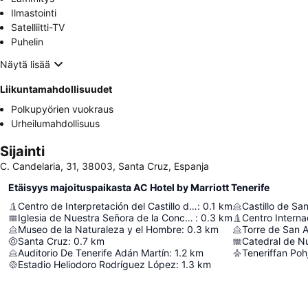
Ilmastointi
Satelliitti-TV
Puhelin
Näytä lisää
Liikuntamahdollisuudet
Polkupyörien vuokraus
Urheilumahdollisuus
Sijainti
C. Candelaria, 31, 38003, Santa Cruz, Espanja
Etäisyys majoituspaikasta AC Hotel by Marriott Tenerife
Centro de Interpretación del Castillo de San Cristóbal
:
0.1
km
Castillo de Sa
Iglesia de Nuestra Señora de la Concepción
:
0.3
km
Museo de la Naturaleza y el Hombre
:
0.3
km
Torre de San 
Santa Cruz
:
0.7
km
Auditorio De Tenerife Adán Martín
:
1.2
km
Teneriffan Po
Estadio Heliodoro Rodríguez López
:
1.3
km