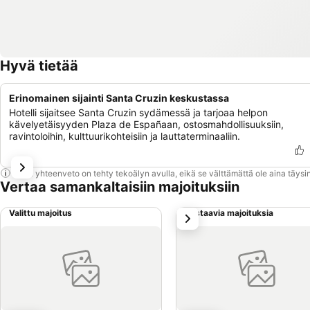
Hyvä tietää
Erinomainen sijainti Santa Cruzin keskustassa
Hotelli sijaitsee Santa Cruzin sydämessä ja tarjoaa helpon
kävelyetäisyyden Plaza de Españaan, ostosmahdollisuuksiin,
ravintoloihin, kulttuurikohteisiin ja lauttaterminaaliin.
Tämä yhteenveto on tehty tekoälyn avulla, eikä se välttämättä ole aina täysin
Vertaa samankaltaisiin majoituksiin
Valittu majoitus
Vastaavia majoituksia
seuraava