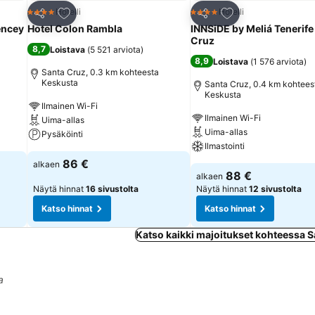
Lisää suosikkeihin
Lisää suosikkeihin
Hotelli
Hotelli
4 Tähtiluokitus
4 Tähtiluokitus
Jaa
Jaa
encey
Hotel Colon Rambla
INNSiDE by Meliá Tenerife
Cruz
8,7
Loistava
(
5 521 arviota
)
8,9
Loistava
(
1 576 arviota
)
Santa Cruz, 0.3 km kohteesta
Keskusta
Santa Cruz, 0.4 km kohtees
Keskusta
Ilmainen Wi-Fi
Ilmainen Wi-Fi
Uima-allas
Uima-allas
Pysäköinti
Ilmastointi
86 €
alkaen
88 €
alkaen
Näytä hinnat
16 sivustolta
Näytä hinnat
12 sivustolta
Katso hinnat
Katso hinnat
Katso kaikki majoitukset kohteessa 
a