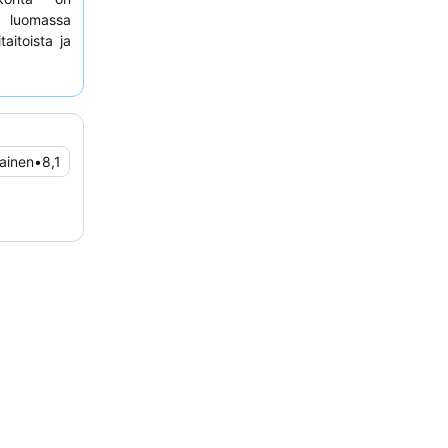
ä luomassa
aitoista ja
iaispöytää
ihtoehdot
 kaipaavien
ainen
•
8,1