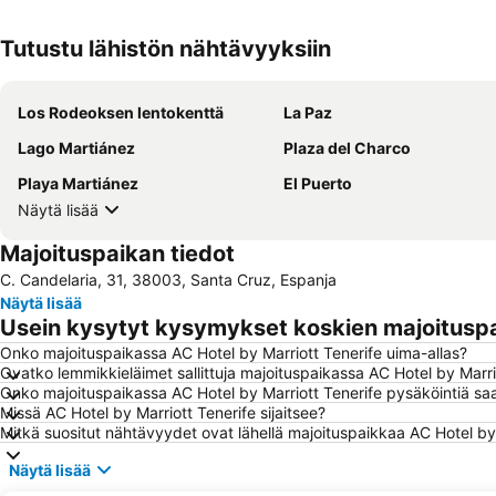
Tutustu lähistön nähtävyyksiin
Los Rodeoksen lentokenttä
La Paz
Lago Martiánez
Plaza del Charco
Playa Martiánez
El Puerto
Näytä lisää
Majoituspaikan tiedot
C. Candelaria, 31, 38003, Santa Cruz, Espanja
Näytä lisää
Usein kysytyt kysymykset koskien majoituspa
Onko majoituspaikassa AC Hotel by Marriott Tenerife uima-allas?
Ovatko lemmikkieläimet sallittuja majoituspaikassa AC Hotel by Marri
Onko majoituspaikassa AC Hotel by Marriott Tenerife pysäköintiä saa
Missä AC Hotel by Marriott Tenerife sijaitsee?
Mitkä suositut nähtävyydet ovat lähellä majoituspaikkaa AC Hotel by
Näytä lisää