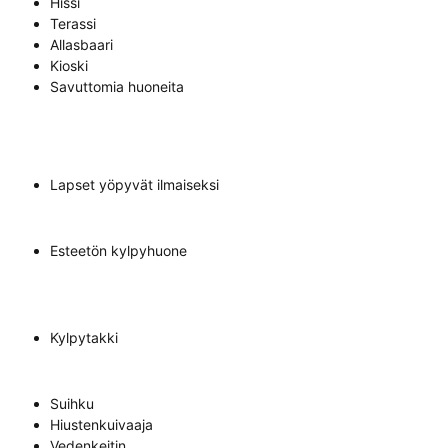
Hissi
Terassi
Allasbaari
Kioski
Savuttomia huoneita
Lapset yöpyvät ilmaiseksi
Esteetön kylpyhuone
Kylpytakki
Suihku
Hiustenkuivaaja
Vedenkeitin