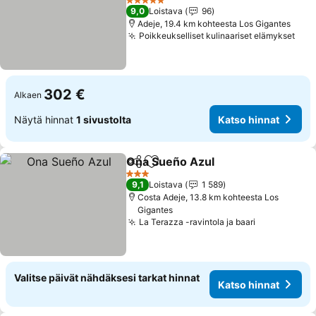
5 Tähtiluokitus
9,0
Loistava
96
Adeje, 19.4 km kohteesta Los Gigantes
Poikkeukselliset kulinaariset elämykset
302 €
Alkaen
Näytä hinnat
1 sivustolta
Katso hinnat
Ona Sueño Azul
Jaa
Lisää suosikkeihin
3 Tähtiluokitus
9,1
Loistava
1 589
Costa Adeje, 13.8 km kohteesta Los
Gigantes
La Terazza -ravintola ja baari
Valitse päivät nähdäksesi tarkat hinnat
Katso hinnat