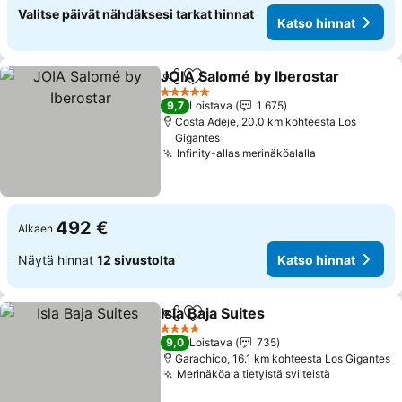
Valitse päivät nähdäksesi tarkat hinnat
Katso hinnat
JOIA Salomé by Iberostar
Jaa
Lisää suosikkeihin
5 Tähtiluokitus
9,7
Loistava
1 675
Costa Adeje, 20.0 km kohteesta Los
Gigantes
Infinity-allas merinäköalalla
492 €
Alkaen
Näytä hinnat
12 sivustolta
Katso hinnat
Isla Baja Suites
Jaa
Lisää suosikkeihin
4 Tähtiluokitus
9,0
Loistava
735
Garachico, 16.1 km kohteesta Los Gigantes
Merinäköala tietyistä sviiteistä