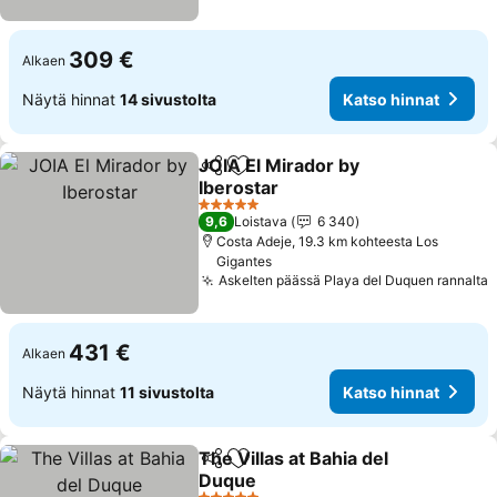
309 €
Alkaen
Näytä hinnat
14 sivustolta
Katso hinnat
JOIA El Mirador by
Jaa
Lisää suosikkeihin
Iberostar
5 Tähtiluokitus
9,6
Loistava
6 340
Costa Adeje, 19.3 km kohteesta Los
Gigantes
Askelten päässä Playa del Duquen rannalta
431 €
Alkaen
Näytä hinnat
11 sivustolta
Katso hinnat
The Villas at Bahia del
Jaa
Lisää suosikkeihin
Duque