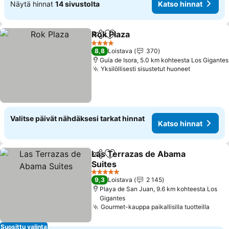
Näytä hinnat
14 sivustolta
Katso hinnat
Rok Plaza
Jaa
Lisää suosikkeihin
4 Tähtiluokitus
8,8
Loistava
370
Guía de Isora, 5.0 km kohteesta Los Gigantes
Yksilöllisesti sisustetut huoneet
Valitse päivät nähdäksesi tarkat hinnat
Katso hinnat
Las Terrazas de Abama
Jaa
Lisää suosikkeihin
Suites
5 Tähtiluokitus
9,3
Loistava
2 145
Playa de San Juan, 9.6 km kohteesta Los
Gigantes
Gourmet-kauppa paikallisilla tuotteilla
Suosittu valinta