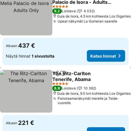
Palacio de Isora - Adults
Only
5 Tähtiluokitus
9,2
Loistava
4 032
Guía de Isora, 4.5 km kohteesta Los Gigantes
Upeat näkymät La Gomeran saarelle
437 €
Alkaen
Näytä hinnat
1 sivustolta
Katso hinnat
The Ritz-Carlton
Jaa
Lisää suosikkeihin
Tenerife, Abama
5 Tähtiluokitus
8,9
Loistava
10 362
Guía de Isora, 9.0 km kohteesta Los Gigantes
Panoraamanäkymät merelle ja Teide-
vuorelle
221 €
Alkaen