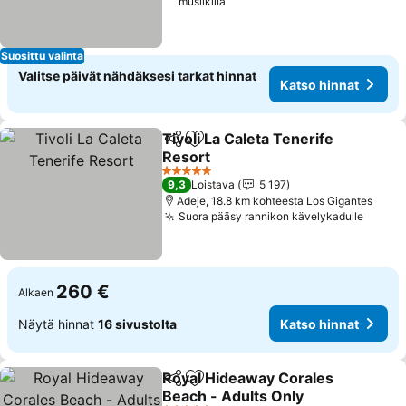
musiikilla
Suosittu valinta
Valitse päivät nähdäksesi tarkat hinnat
Katso hinnat
Tivoli La Caleta Tenerife
Jaa
Lisää suosikkeihin
Resort
5 Tähtiluokitus
9,3
Loistava
5 197
Adeje, 18.8 km kohteesta Los Gigantes
Suora pääsy rannikon kävelykadulle
260 €
Alkaen
Näytä hinnat
16 sivustolta
Katso hinnat
Royal Hideaway Corales
Jaa
Lisää suosikkeihin
Beach - Adults Only