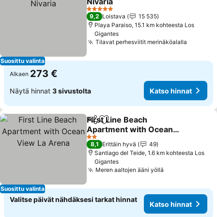
Nivaria
5 Tähtiluokitus
9,2
Loistava
15 535
Playa Paraiso, 15.1 km kohteesta Los
Gigantes
Tilavat perhesviitit merinäköalalla
Suosittu valinta
273 €
Alkaen
Näytä hinnat
3 sivustolta
Katso hinnat
First Line Beach
Jaa
Lisää suosikkeihin
Apartment with Ocean
View La Arena
2 Tähtiluokitus
8,1
Erittäin hyvä
49
Santiago del Teide, 1.6 km kohteesta Los
Gigantes
Meren aaltojen ääni yöllä
Suosittu valinta
Valitse päivät nähdäksesi tarkat hinnat
Katso hinnat