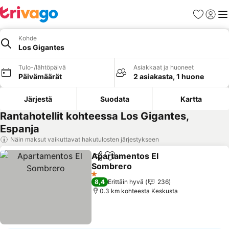
Suosikit
Kirjaud
Val
Kohde
Los Gigantes
Tulo-/lähtöpäivä
Asiakkaat ja huoneet
Päivämäärät
2 asiakasta, 1 huone
Järjestä
Suodata
Kartta
Rantahotellit kohteessa Los Gigantes,
Espanja
Näin maksut vaikuttavat hakutulosten järjestykseen
Apartamentos El
Jaa
Lisää suosikkeihin
Sombrero
1 Tähtiluokitus
8,4
Erittäin hyvä
236
0.3 km kohteesta Keskusta