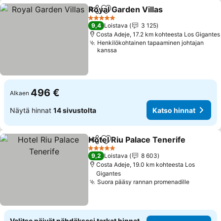
Royal Garden Villas
Jaa
Lisää suosikkeihin
5 Tähtiluokitus
9,4
Loistava
3 125
Costa Adeje, 17.2 km kohteesta Los Gigantes
Henkilökohtainen tapaaminen johtajan
kanssa
496 €
Alkaen
Näytä hinnat
14 sivustolta
Katso hinnat
Hotel Riu Palace Tenerife
Jaa
Lisää suosikkeihin
5 Tähtiluokitus
9,2
Loistava
8 603
Costa Adeje, 19.0 km kohteesta Los
Gigantes
Suora pääsy rannan promenadille
Valitse päivät nähdäksesi tarkat hinnat