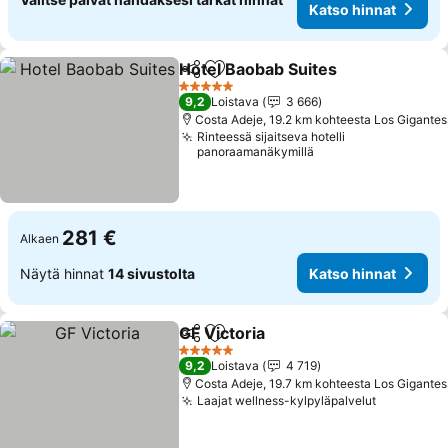
Katso hinnat
Hotel Baobab Suites
Jaa
Lisää suosikkeihin
5 Tähtiluokitus
9,2
Loistava
3 666
Costa Adeje, 19.2 km kohteesta Los Gigantes
Rinteessä sijaitseva hotelli
panoraamanäkymillä
281 €
Alkaen
Näytä hinnat
14 sivustolta
Katso hinnat
GF Victoria
Jaa
Lisää suosikkeihin
5 Tähtiluokitus
9,2
Loistava
4 719
Costa Adeje, 19.7 km kohteesta Los Gigantes
Laajat wellness-kylpyläpalvelut