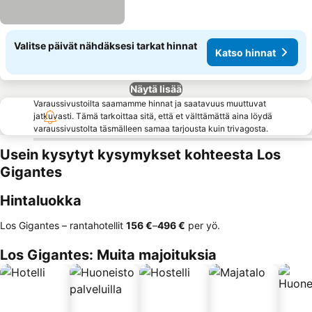
Valitse päivät nähdäksesi tarkat hinnat
Katso hinnat
Näytä lisää
Varaussivustoilta saamamme hinnat ja saatavuus muuttuvat
jatkuvasti. Tämä tarkoittaa sitä, että et välttämättä aina löydä
varaussivustolta täsmälleen samaa tarjousta kuin trivagosta.
Usein kysytyt kysymykset kohteesta Los
Gigantes
Hintaluokka
Los Gigantes – rantahotellit
‎156 €
–
‎496 €
per yö.
Los Gigantes: Muita majoituksia