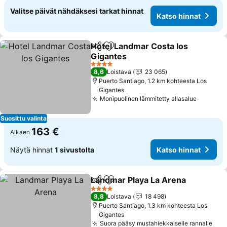
Valitse päivät nähdäksesi tarkat hinnat
Katso hinnat
Hotel Landmar Costa los
Jaa
Lisää suosikkeihin
Gigantes
4 Tähtiluokitus
8,6
Loistava
23 065
Puerto Santiago, 1.2 km kohteesta Los
Gigantes
Monipuolinen lämmitetty allasalue
Suosittu valinta
163 €
Alkaen
Näytä hinnat
1 sivustolta
Katso hinnat
Landmar Playa La Arena
Jaa
Lisää suosikkeihin
4 Tähtiluokitus
8,8
Loistava
18 498
Puerto Santiago, 1.3 km kohteesta Los
Gigantes
Suora pääsy mustahiekkaiselle rannalle