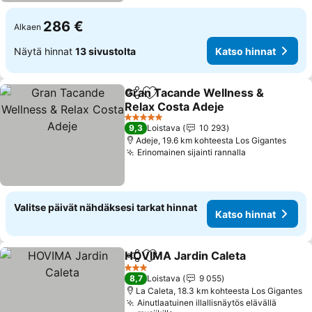
286 €
Alkaen
Näytä hinnat
13 sivustolta
Katso hinnat
Gran Tacande Wellness &
Jaa
Lisää suosikkeihin
Relax Costa Adeje
5 Tähtiluokitus
9,3
Loistava
10 293
Adeje, 19.6 km kohteesta Los Gigantes
Erinomainen sijainti rannalla
Valitse päivät nähdäksesi tarkat hinnat
Katso hinnat
HOVIMA Jardin Caleta
Jaa
Lisää suosikkeihin
3 Tähtiluokitus
8,7
Loistava
9 055
La Caleta, 18.3 km kohteesta Los Gigantes
Ainutlaatuinen illallisnäytös elävällä