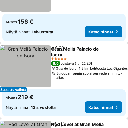
156 €
Alkaen
Näytä hinnat
1 sivustolta
Katso hinnat
Gran Meliá Palacio de
Jaa
Lisää suosikkeihin
Isora
5 Tähtiluokitus
8,6
Loistava
22 261
Guía de Isora, 4.5 km kohteesta Los Gigantes
Euroopan suurin suolaisen veden infinity-
allas
Suosittu valinta
219 €
Alkaen
Näytä hinnat
13 sivustolta
Katso hinnat
Red Level at Gran Melia
Jaa
Lisää suosikkeihin