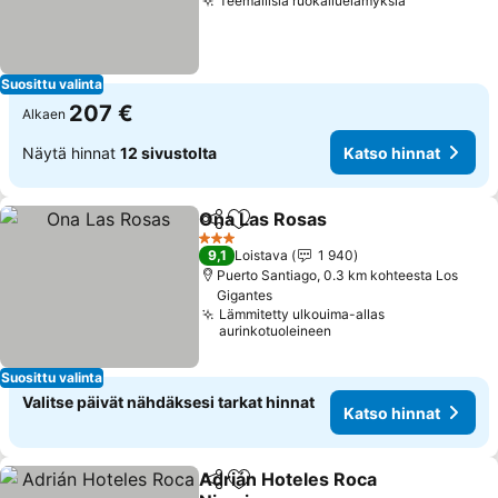
Teemallisia ruokailuelämyksiä
Suosittu valinta
207 €
Alkaen
Näytä hinnat
12 sivustolta
Katso hinnat
Ona Las Rosas
Jaa
Lisää suosikkeihin
3 Tähtiluokitus
9,1
Loistava
1 940
Puerto Santiago, 0.3 km kohteesta Los
Gigantes
Lämmitetty ulkouima-allas
aurinkotuoleineen
Suosittu valinta
Valitse päivät nähdäksesi tarkat hinnat
Katso hinnat
Adrián Hoteles Roca
Jaa
Lisää suosikkeihin