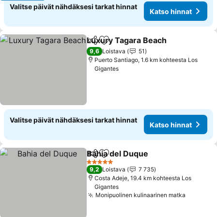
Valitse päivät nähdäksesi tarkat hinnat
Katso hinnat
Luxury Tagara Beach
Jaa
Lisää suosikkeihin
9,6
Loistava
51
Puerto Santiago, 1.6 km kohteesta Los
Gigantes
Valitse päivät nähdäksesi tarkat hinnat
Katso hinnat
Bahia del Duque
Jaa
Lisää suosikkeihin
5 Tähtiluokitus
9,2
Loistava
7 735
Costa Adeje, 19.4 km kohteesta Los
Gigantes
Monipuolinen kulinaarinen matka