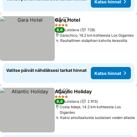
Katso hinnat
Gara Hotel
Jaa
Lisää suosikkeihin
4 Tähtiluokitus
8,6
Loistava
728
Garachico, 16.2 km kohteesta Los Gigantes
Rauhallinen sisäpihan kahvila terassilla
Valitse päivät nähdäksesi tarkat hinnat
Katso hinnat
Atlantic Holiday
Jaa
Lisää suosikkeihin
4 Tähtiluokitus
8,6
Loistava
2 915
Costa Adeje, 14.2 km kohteesta Los
Gigantes
Kaksi ainutlaatuista suolaisen veden allasta