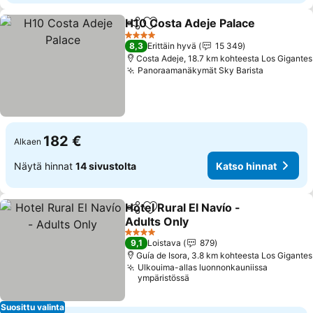
H10 Costa Adeje Palace
Jaa
Lisää suosikkeihin
4 Tähtiluokitus
8,3
Erittäin hyvä
15 349
Costa Adeje, 18.7 km kohteesta Los Gigantes
Panoraamanäkymät Sky Barista
182 €
Alkaen
Näytä hinnat
14 sivustolta
Katso hinnat
Hotel Rural El Navío -
Jaa
Lisää suosikkeihin
Adults Only
4 Tähtiluokitus
9,1
Loistava
879
Guía de Isora, 3.8 km kohteesta Los Gigantes
Ulkouima-allas luonnonkauniissa
ympäristössä
Suosittu valinta