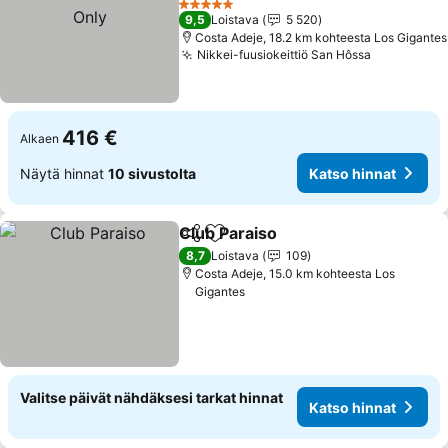
5 Tähtiluokitus
9,5
Loistava
5 520
Costa Adeje, 18.2 km kohteesta Los Gigantes
Nikkei-fuusiokeittiö San Hôssa
416 €
Alkaen
Näytä hinnat
10 sivustolta
Katso hinnat
Club Paraiso
Jaa
Lisää suosikkeihin
8,7
Loistava
109
Costa Adeje, 15.0 km kohteesta Los
Gigantes
Valitse päivät nähdäksesi tarkat hinnat
Katso hinnat