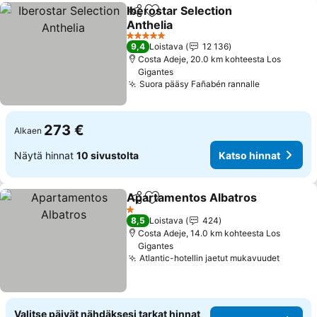
Iberostar Selection
Jaa
Lisää suosikkeihin
Anthelia
5 Tähtiluokitus
9,4
Loistava
12 136
Costa Adeje, 20.0 km kohteesta Los
Gigantes
Suora pääsy Fañabén rannalle
273 €
Alkaen
Näytä hinnat
10 sivustolta
Katso hinnat
Apartamentos Albatros
Jaa
Lisää suosikkeihin
1 Tähtiluokitus
8,5
Loistava
424
Costa Adeje, 14.0 km kohteesta Los
Gigantes
Atlantic-hotellin jaetut mukavuudet
Valitse päivät nähdäksesi tarkat hinnat