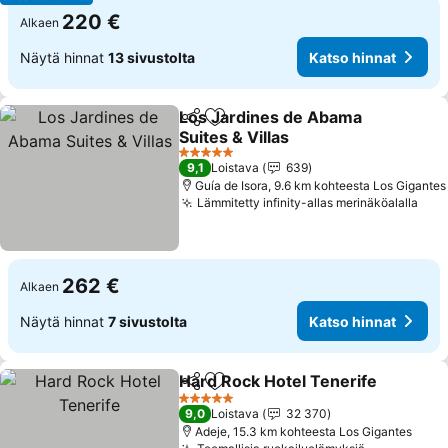
220 €
Alkaen
Näytä hinnat
13 sivustolta
Katso hinnat
Los Jardines de Abama
Jaa
Lisää suosikkeihin
Suites & Villas
5 Tähtiluokitus
9,1
Loistava
639
Guía de Isora, 9.6 km kohteesta Los Gigantes
Lämmitetty infinity-allas merinäköalalla
262 €
Alkaen
Näytä hinnat
7 sivustolta
Katso hinnat
Hard Rock Hotel Tenerife
Jaa
Lisää suosikkeihin
5 Tähtiluokitus
9,0
Loistava
32 370
Adeje, 15.3 km kohteesta Los Gigantes