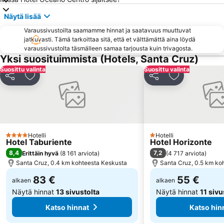
El Drago
Mencey
Näytä lisää
Heliodoro Rodríguez López
Playa de Las Teresitas
Varaussivustoilta saamamme hinnat ja saatavuus muuttuvat
Taganana
Casa de los Balcones
jatkuvasti. Tämä tarkoittaa sitä, että et välttämättä aina löydä
Las Arenas
Castillo de San Felipe
varaussivustolta täsmälleen samaa tarjousta kuin trivagosta.
Yksi suosituimmista (Hotels, Santa Cruz)
Suosittu valinta
Suosittu valinta
Jaa
Lisää suosikkeihin
Jaa
Lisää suosikk
Hotelli
Hotelli
4 Tähtiluokitus
1 Tähtiluokitus
Hotel Taburiente
Hotel Horizonte
8,4
7,2
Erittäin hyvä
(
8 161 arviota
)
(
4 717 arviota
)
Santa Cruz, 0.4 km kohteesta Keskusta
Santa Cruz, 0.5 km ko
83 €
55 €
alkaen
alkaen
Näytä hinnat
13 sivustolta
Näytä hinnat
11 sivu
Katso hinnat
Katso hin