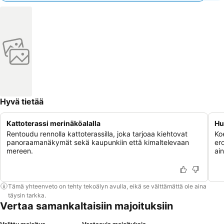
Hyvä tietää
Kattoterassi merinäköalalla
Hu
Rentoudu rennolla kattoterassilla, joka tarjoaa kiehtovat
Ko
panoraamanäkymät sekä kaupunkiin että kimaltelevaan
er
mereen.
ain
Tämä yhteenveto on tehty tekoälyn avulla, eikä se välttämättä ole aina
täysin tarkka.
Vertaa samankaltaisiin majoituksiin