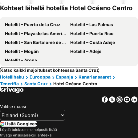
altaalla
hotellit
llä
Kohteet lähellä hotellia Hotel Océano Centro
Hotellit – Puerto de la Cruz
Hotellit – Las Palmas
Hotellit – Playa de las Américas
Hotellit – Puerto Rico
Hotellit – San Bartolomé de Tirajana
Hotellit – Costa Adeje
Hotellit – Mogán
Hotellit – Adeje
Hotellit – Arona
Katso kaikki majoitukset kohteessa Santa Cruz
Hotellihaku
Eurooppa
Espanja
Kanariansaaret
Teneriffa
Santa Cruz
Hotel Océano Centro
Facebook
Twitter
Insta
Yo
Valitse maasi
Lisää Googleen
Löydä tuloksemme helposti: lisää
trivago ensisijaiseksi lähteeksi