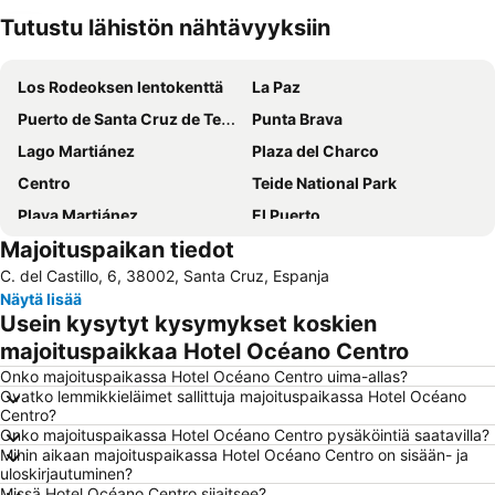
Tutustu lähistön nähtävyyksiin
Laajenna kartta
Los Rodeoksen lentokenttä
La Paz
Puerto de Santa Cruz de Tenerife
Punta Brava
Lago Martiánez
Plaza del Charco
Centro
Teide National Park
Playa Martiánez
El Puerto
Majoituspaikan tiedot
Parque Rural de Anaga
Playa Jardín
C. del Castillo, 6, 38002, Santa Cruz, Espanja
Loro Parque
Complejo Playa Jardín
Näytä lisää
Calle de los Herradores
Bananera El Guanche
Usein kysytyt kysymykset koskien
Jardín Botánico
Calle de San Telmo
majoituspaikkaa Hotel Océano Centro
San Fernando
Parque Taoro
Onko majoituspaikassa Hotel Océano Centro uima-allas?
Ovatko lemmikkieläimet sallittuja majoituspaikassa Hotel Océano
Teleférico del Teide
Parque García Sanabria
Centro?
Onko majoituspaikassa Hotel Océano Centro pysäköintiä saatavilla?
Calle San Agustin
Romería de San Isidro Labrador
Mihin aikaan majoituspaikassa Hotel Océano Centro on sisään- ja
El Tope-La Costa
Ermita de San Juan e Iglesia de San Francisco
uloskirjautuminen?
Missä Hotel Océano Centro sijaitsee?