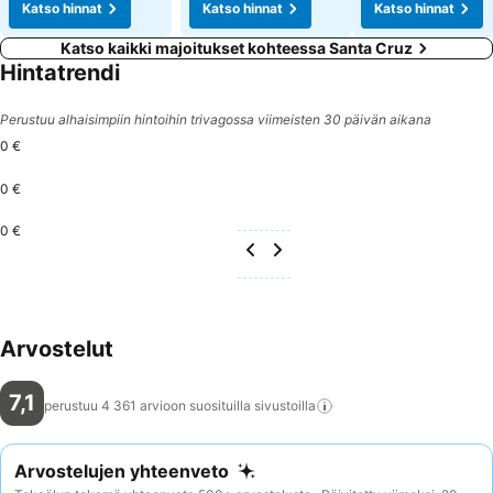
Katso hinnat
Katso hinnat
Katso hinnat
Katso kaikki majoitukset kohteessa Santa Cruz
Hintatrendi
Perustuu alhaisimpiin hintoihin trivagossa viimeisten 30 päivän aikana
0 €
0 €
0 €
Arvostelut
7,1
perustuu 4 361 arvioon suosituilla
sivustoilla
Arvostelujen yhteenveto