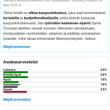
Tekoälyn tekemä yhteenveto 500+ arvostelusta · Päivitetty viimeksi: 29
May 2026
Tämä hotelli on
vilkas kaupunkikeskus
, joka sopii erinomaisesti
turisteille
ja
budjettimatkailijoille
, jotka etsivät kattavaa
kaupunkikokemusta. Sen
lyömätön keskeinen sijainti
Santa
Cruzissa sijoittaa vieraat suoraan vilkkaiden ostoskatujen,
monipuolisten ravintoloiden, sataman ja päälinja-autoaseman
keskelle, mikä takaa erinomaiset liikenneyhteydet. Vaikka
huoneiden mukavuus voi vaihdella, hotellin suurin etu on sen
Näytä enemmän
poikkeuksellisen ammattitaitoinen ja vieraanvarainen
henkilökunta
, joka saa jatkuvasti paljon kiitosta
huomaavaisuudestaan. Rauhallisempaa oleskelua varten
Asiakasarvostelut
vieraiden kannattaa pyytää huonetta, josta on näkymä
puutarhaan.
Loistava
24
%
Erittäin hyvä
24
%
Hyvä
15
%
Kohtalainen
14
%
Huono
23
%
Näytä arvostelut