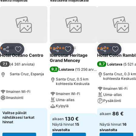
Valittu majoitus
Vastaavia majoituksia
Hotelli
Hotelli
Hotelli
1 Tähtiluokitus
5 Tähtiluokitus
4 Tähtiluokitus
Jaa
Lisää suosikkeihin
Jaa
Lisää suosikkeihin
Jaa
Lisää suo
Hotel Océano Centro
Iberostar Heritage
Hotel Colon Rambl
Grand Mencey
7,1
8,7
(
4 361 arviota
)
Loistava
(
5 521 
9,2
Loistava
(
15 256 arviota
)
Santa Cruz, Espanja
Santa Cruz, 0.3 km
kohteesta Keskust
Santa Cruz, 0.5 km
kohteesta Keskusta
Ilmainen Wi-Fi
Ilmainen Wi-Fi
Ilmainen Wi-Fi
Uima-allas
Ilmastointi
Uima-allas
Pysäköinti
Kylpylä
Valitse päivät
86 €
alkaen
nähdäksesi tarkat
130 €
alkaen
hinnat
Näytä hinnat
15
Näytä hinnat
16
sivustolta
sivustolta