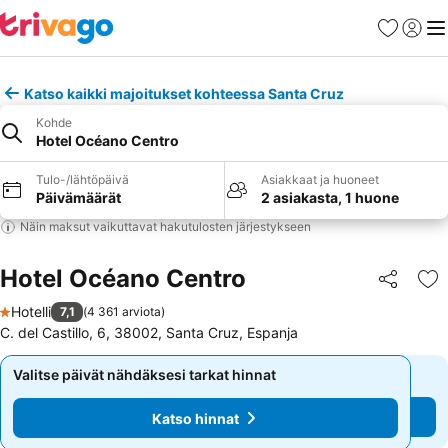
Suosikit
Kirjaud
Val
Katso kaikki majoitukset kohteessa Santa Cruz
Kohde
Hotel Océano Centro
Tulo-/lähtöpäivä
Asiakkaat ja huoneet
Päivämäärät
2 asiakasta, 1 huone
Näin maksut vaikuttavat hakutulosten järjestykseen
Hotel Océano Centro
Jaa
Li
Hotelli
7,1
(
4 361 arviota
)
1 Tähtiluokitus
C. del Castillo, 6, 38002, Santa Cruz, Espanja
Valitse päivät nähdäksesi tarkat hinnat
Valitse päivät nähdäksesi tarkat hinnat
Katso hinnat
Katso hinnat