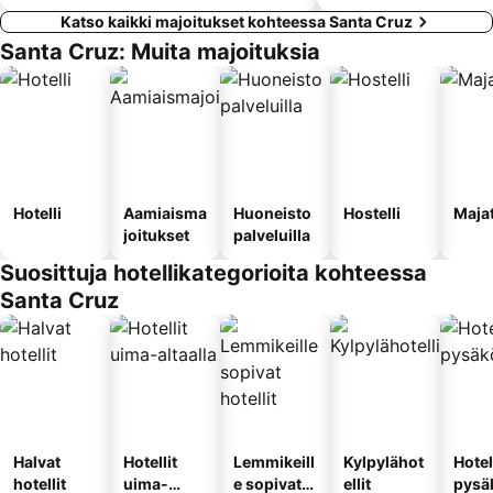
Katso kaikki majoitukset kohteessa Santa Cruz
Santa Cruz: Muita majoituksia
Hotelli
Aamiaisma
Huoneisto
Hostelli
Maja
joitukset
palveluilla
Suosittuja hotellikategorioita kohteessa
Santa Cruz
Halvat
Hotellit
Lemmikeill
Kylpylähot
Hotel
hotellit
uima-
e sopivat
ellit
pysä