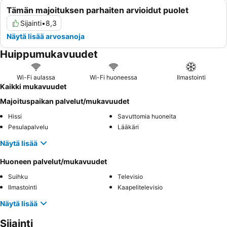
Tämän majoituksen parhaiten arvioidut puolet
Sijainti
•
8,3
Näytä lisää arvosanoja
Huippumukavuudet
Wi-Fi aulassa
Wi-Fi huoneessa
Ilmastointi
Kaikki mukavuudet
Majoituspaikan palvelut/mukavuudet
Hissi
Savuttomia huoneita
Pesulapalvelu
Lääkäri
Näytä lisää
Huoneen palvelut/mukavuudet
Suihku
Televisio
Ilmastointi
Kaapelitelevisio
Näytä lisää
Sijainti