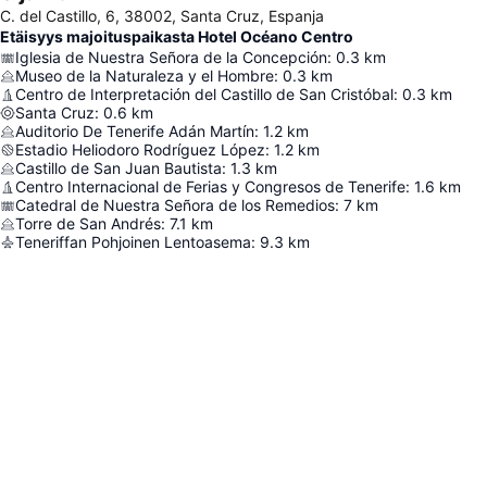
C. del Castillo, 6, 38002, Santa Cruz, Espanja
Etäisyys majoituspaikasta Hotel Océano Centro
Iglesia de Nuestra Señora de la Concepción
:
0.3
km
Museo de la Naturaleza y el Hombre
:
0.3
km
Centro de Interpretación del Castillo de San Cristóbal
:
0.3
km
Santa Cruz
:
0.6
km
Auditorio De Tenerife Adán Martín
:
1.2
km
Estadio Heliodoro Rodríguez López
:
1.2
km
Castillo de San Juan Bautista
:
1.3
km
Centro Internacional de Ferias y Congresos de Tenerife
:
1.6
km
Catedral de Nuestra Señora de los Remedios
:
7
km
Torre de San Andrés
:
7.1
km
Teneriffan Pohjoinen Lentoasema
:
9.3
km