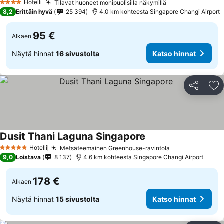
Hotelli
Tilavat huoneet monipuolisilla näkymillä
4 Tähtiluokitus
8,2
Erittäin hyvä
25 394
4.0 km kohteesta Singapore Changi Airport
95 €
Alkaen
Näytä hinnat
16 sivustolta
Katso hinnat
Jaa
Li
Dusit Thani Laguna Singapore
Hotelli
Metsäteemainen Greenhouse-ravintola
5 Tähtiluokitus
9,0
Loistava
8 137
4.6 km kohteesta Singapore Changi Airport
178 €
Alkaen
Näytä hinnat
15 sivustolta
Katso hinnat