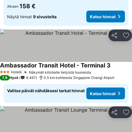
158 €
Alkaen
Näytä hinnat
9 sivustolta
Katso hinnat
Jaa
Li
Ambassador Transit Hotel - Terminal 3
Hotelli
Näkymät kiitotielle tietyistä huoneista
3 Tähtiluokitus
7,9
Hyvä
6 467
0.5 km kohteesta Singapore Changi Airport
Valitse päivät nähdäksesi tarkat hinnat
Katso hinnat
Jaa
Li