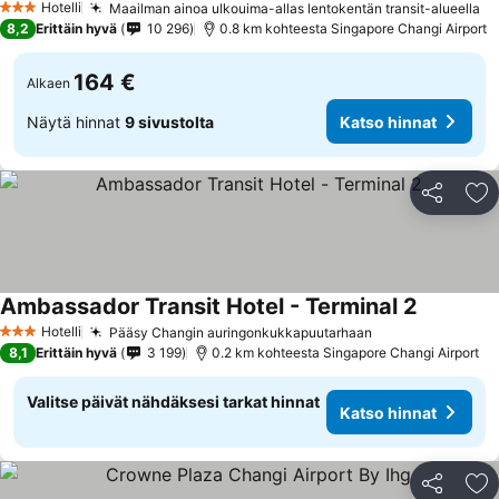
Hotelli
Maailman ainoa ulkouima-allas lentokentän transit-alueella
3 Tähtiluokitus
8,2
Erittäin hyvä
10 296
0.8 km kohteesta Singapore Changi Airport
164 €
Alkaen
Näytä hinnat
9 sivustolta
Katso hinnat
Jaa
Li
Ambassador Transit Hotel - Terminal 2
Hotelli
Pääsy Changin auringonkukkapuutarhaan
3 Tähtiluokitus
8,1
Erittäin hyvä
3 199
0.2 km kohteesta Singapore Changi Airport
Valitse päivät nähdäksesi tarkat hinnat
Katso hinnat
Jaa
Li