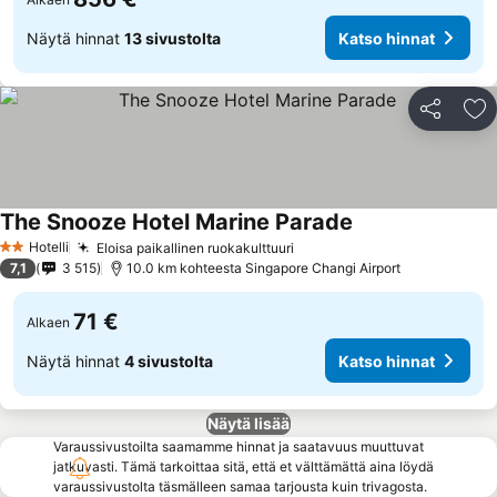
Näytä hinnat
13 sivustolta
Katso hinnat
Jaa
Li
The Snooze Hotel Marine Parade
Hotelli
Eloisa paikallinen ruokakulttuuri
2 Tähtiluokitus
7,1
3 515
10.0 km kohteesta Singapore Changi Airport
71 €
Alkaen
Näytä hinnat
4 sivustolta
Katso hinnat
Näytä lisää
Varaussivustoilta saamamme hinnat ja saatavuus muuttuvat
jatkuvasti. Tämä tarkoittaa sitä, että et välttämättä aina löydä
varaussivustolta täsmälleen samaa tarjousta kuin trivagosta.