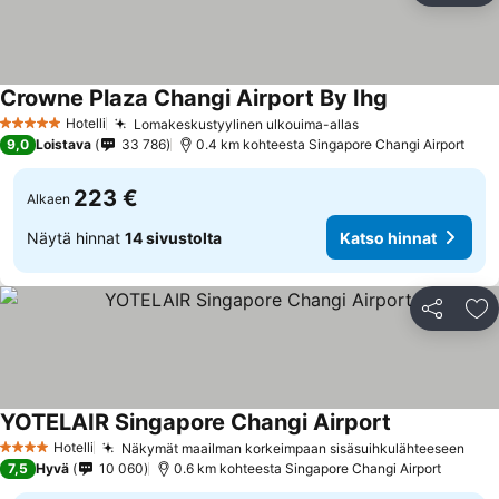
Crowne Plaza Changi Airport By Ihg
Hotelli
Lomakeskustyylinen ulkouima-allas
5 Tähtiluokitus
9,0
Loistava
33 786
0.4 km kohteesta Singapore Changi Airport
223 €
Alkaen
Näytä hinnat
14 sivustolta
Katso hinnat
Jaa
Li
YOTELAIR Singapore Changi Airport
Hotelli
Näkymät maailman korkeimpaan sisäsuihkulähteeseen
4 Tähtiluokitus
7,5
Hyvä
10 060
0.6 km kohteesta Singapore Changi Airport