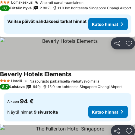
Lomakeskus
Aito roti canai -aamiainen
3 Tähtiluokitus
8,1
Erittäin hyvä
2 802
11.0 km kohteesta Singapore Changi Airport
Valitse päivät nähdäksesi tarkat hinnat
Katso hinnat
Jaa
Li
Beverly Hotels Elements
Hotelli
Naapurusto paikallisella viehätysvoimalla
3 Tähtiluokitus
8,7
Loistava
649
15.0 km kohteesta Singapore Changi Airport
94 €
Alkaen
Näytä hinnat
9 sivustolta
Katso hinnat
Jaa
Li