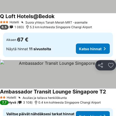
Q Loft Hotels@Bedok
Hotelli
Suora yhteys Tanah Merah MRT -asemalle
3 Tähtiluokitus
6,5
1 083
5.3 km kohteesta Singapore Changi Airport
67 €
Alkaen
Näytä hinnat
11 sivustolta
Katso hinnat
Jaa
Li
Ambassador Transit Lounge Singapore T2
Hotelli
Avulias ja taitava henkilökunta
2 Tähtiluokitus
7,7
Hyvä
3 108
0.4 km kohteesta Singapore Changi Airport
Valitse päivät nähdäksesi tarkat hinnat