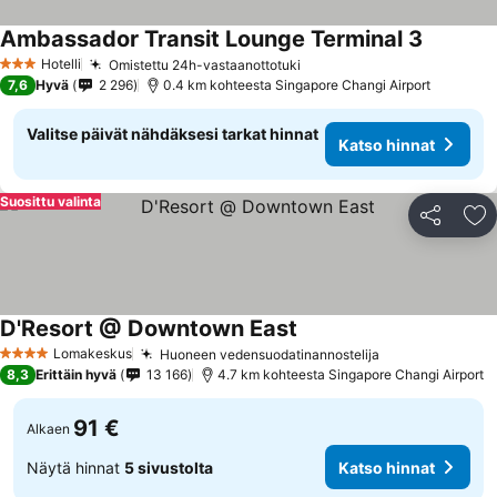
Ambassador Transit Lounge Terminal 3
Hotelli
Omistettu 24h-vastaanottotuki
3 Tähtiluokitus
7,6
Hyvä
2 296
0.4 km kohteesta Singapore Changi Airport
Valitse päivät nähdäksesi tarkat hinnat
Katso hinnat
Suosittu valinta
Jaa
Li
D'Resort @ Downtown East
Lomakeskus
Huoneen vedensuodatinannostelija
4 Tähtiluokitus
8,3
Erittäin hyvä
13 166
4.7 km kohteesta Singapore Changi Airport
91 €
Alkaen
Näytä hinnat
5 sivustolta
Katso hinnat