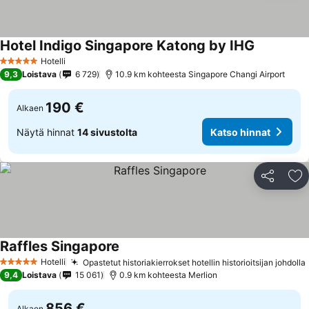
Hotel Indigo Singapore Katong by IHG
Hotelli
5 Tähtiluokitus
9,3
Loistava
6 729
10.9 km kohteesta Singapore Changi Airport
190 €
Alkaen
Näytä hinnat
14 sivustolta
Katso hinnat
Jaa
Li
Raffles Singapore
Hotelli
Opastetut historiakierrokset hotellin historioitsijan johdolla
5 Tähtiluokitus
9,4
Loistava
15 061
0.9 km kohteesta Merlion
856 €
Alkaen