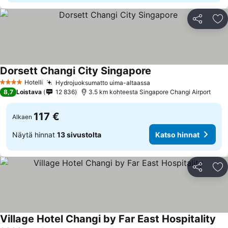
Jaa
Li
Dorsett Changi City Singapore
Hotelli
Hydrojuoksumatto uima-altaassa
4 Tähtiluokitus
8,7
Loistava
12 836
3.5 km kohteesta Singapore Changi Airport
117 €
Alkaen
Näytä hinnat
13 sivustolta
Katso hinnat
Jaa
Li
Village Hotel Changi by Far East Hospitality