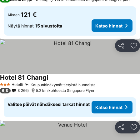
121 €
Alkaen
Näytä hinnat
15 sivustolta
Katso hinnat
Jaa
Li
Hotel 81 Changi
Hotelli
Kaupunkinäkymät tietyistä huoneista
3 Tähtiluokitus
6,8
3 266
5.2 km kohteesta Singapore Flyer
Valitse päivät nähdäksesi tarkat hinnat
Katso hinnat
Jaa
Li