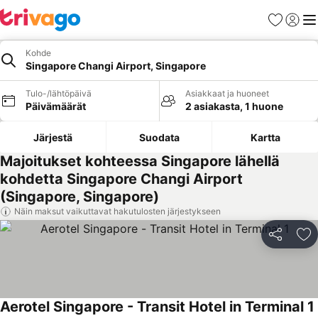
Suosikit
Kirjaud
Val
Kohde
Singapore Changi Airport, Singapore
Tulo-/lähtöpäivä
Asiakkaat ja huoneet
Päivämäärät
2 asiakasta, 1 huone
Järjestä
Suodata
Kartta
Majoitukset kohteessa Singapore lähellä
kohdetta Singapore Changi Airport
(Singapore, Singapore)
Näin maksut vaikuttavat hakutulosten järjestykseen
Jaa
Li
Aerotel Singapore - Transit Hotel in Terminal 1