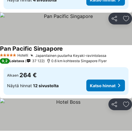
Jaa
Li
Pan Pacific Singapore
Hotelli
Japanilainen puutarha Keyaki-ravintolassa
5 Tähtiluokitus
9,2
Loistava
37 122
0.6 km kohteesta Singapore Flyer
264 €
Alkaen
Näytä hinnat
12 sivustolta
Katso hinnat
Jaa
Li