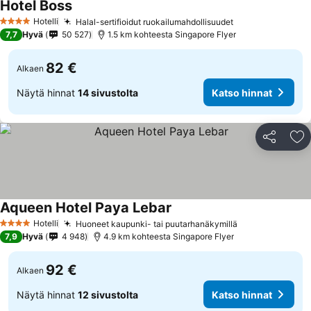
Hotel Boss
Hotelli
Halal-sertifioidut ruokailumahdollisuudet
4 Tähtiluokitus
7,7
Hyvä
50 527
1.5 km kohteesta Singapore Flyer
82 €
Alkaen
Näytä hinnat
14 sivustolta
Katso hinnat
Jaa
Li
Aqueen Hotel Paya Lebar
Hotelli
Huoneet kaupunki- tai puutarhanäkymillä
4 Tähtiluokitus
7,9
Hyvä
4 948
4.9 km kohteesta Singapore Flyer
92 €
Alkaen
Näytä hinnat
12 sivustolta
Katso hinnat