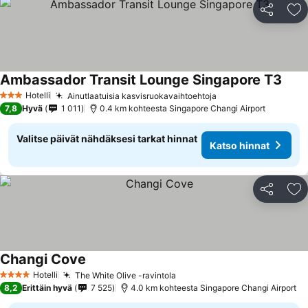
Jaa
Li
Ambassador Transit Lounge Singapore T3
Hotelli
Ainutlaatuisia kasvisruokavaihtoehtoja
3 Tähtiluokitus
7,8
Hyvä
1 011
0.4 km kohteesta Singapore Changi Airport
Valitse päivät nähdäksesi tarkat hinnat
Katso hinnat
Jaa
Li
Changi Cove
Hotelli
The White Olive -ravintola
4 Tähtiluokitus
8,2
Erittäin hyvä
7 525
4.0 km kohteesta Singapore Changi Airport