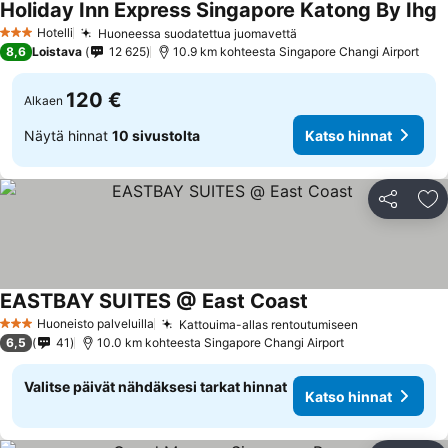
Holiday Inn Express Singapore Katong By Ihg
Hotelli
Huoneessa suodatettua juomavettä
3 Tähtiluokitus
8,6
Loistava
12 625
10.9 km kohteesta Singapore Changi Airport
120 €
Alkaen
Näytä hinnat
10 sivustolta
Katso hinnat
Jaa
Li
EASTBAY SUITES @ East Coast
Huoneisto palveluilla
Kattouima-allas rentoutumiseen
3 Tähtiluokitus
6,5
41
10.0 km kohteesta Singapore Changi Airport
Valitse päivät nähdäksesi tarkat hinnat
Katso hinnat