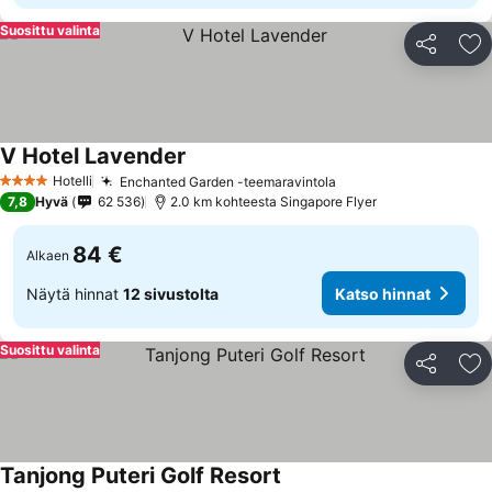
Suosittu valinta
Jaa
Li
V Hotel Lavender
Hotelli
Enchanted Garden -teemaravintola
4 Tähtiluokitus
7,8
Hyvä
62 536
2.0 km kohteesta Singapore Flyer
84 €
Alkaen
Näytä hinnat
12 sivustolta
Katso hinnat
Suosittu valinta
Jaa
Li
Tanjong Puteri Golf Resort