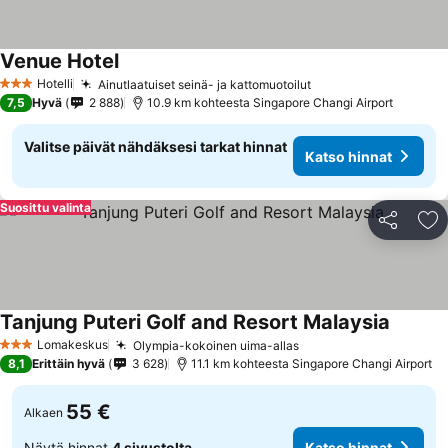
Venue Hotel
Hotelli
Ainutlaatuiset seinä- ja kattomuotoilut
3 Tähtiluokitus
7,5
Hyvä
2 888
10.9 km kohteesta Singapore Changi Airport
Valitse päivät nähdäksesi tarkat hinnat
Katso hinnat
Suosittu valinta
Jaa
Li
Tanjung Puteri Golf and Resort Malaysia
Lomakeskus
Olympia-kokoinen uima-allas
3 Tähtiluokitus
8,1
Erittäin hyvä
3 628
11.1 km kohteesta Singapore Changi Airport
55 €
Alkaen
Näytä hinnat
4 sivustolta
Katso hinnat