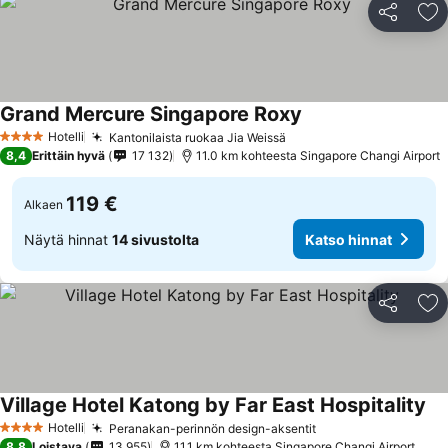
Jaa
Li
Grand Mercure Singapore Roxy
Hotelli
Kantonilaista ruokaa Jia Weissä
4 Tähtiluokitus
8,4
Erittäin hyvä
17 132
11.0 km kohteesta Singapore Changi Airport
119 €
Alkaen
Näytä hinnat
14 sivustolta
Katso hinnat
Jaa
Li
Village Hotel Katong by Far East Hospitality
Hotelli
Peranakan-perinnön design-aksentit
4 Tähtiluokitus
8,8
Loistava
13 955
11.1 km kohteesta Singapore Changi Airport