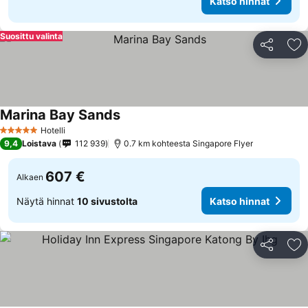
Katso hinnat
Suosittu valinta
Jaa
Li
Marina Bay Sands
Hotelli
5 Tähtiluokitus
9,4
Loistava
112 939
0.7 km kohteesta Singapore Flyer
607 €
Alkaen
Näytä hinnat
10 sivustolta
Katso hinnat
Jaa
Li