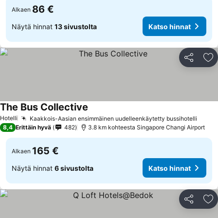
86 €
Alkaen
Näytä hinnat
13 sivustolta
Katso hinnat
Jaa
Li
The Bus Collective
Hotelli
Kaakkois-Aasian ensimmäinen uudelleenkäytetty bussihotelli
8,4
Erittäin hyvä
482
3.8 km kohteesta Singapore Changi Airport
165 €
Alkaen
Näytä hinnat
6 sivustolta
Katso hinnat
Jaa
Li