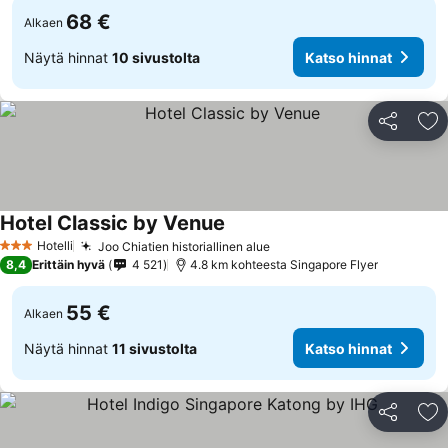
68 €
Alkaen
Näytä hinnat
10 sivustolta
Katso hinnat
Jaa
Li
Hotel Classic by Venue
Hotelli
Joo Chiatien historiallinen alue
3 Tähtiluokitus
8,4
Erittäin hyvä
4 521
4.8 km kohteesta Singapore Flyer
55 €
Alkaen
Näytä hinnat
11 sivustolta
Katso hinnat
Jaa
Li