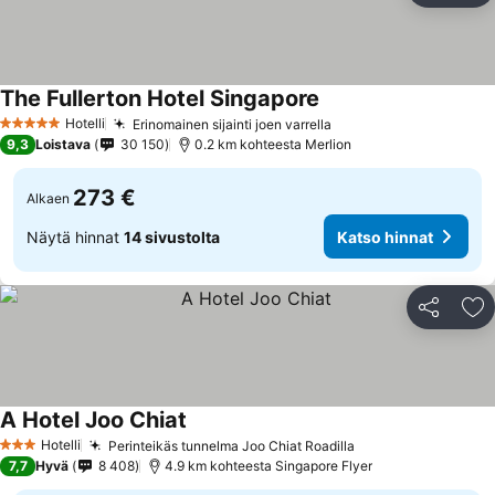
The Fullerton Hotel Singapore
Hotelli
Erinomainen sijainti joen varrella
5 Tähtiluokitus
9,3
Loistava
30 150
0.2 km kohteesta Merlion
273 €
Alkaen
Näytä hinnat
14 sivustolta
Katso hinnat
Jaa
Li
A Hotel Joo Chiat
Hotelli
Perinteikäs tunnelma Joo Chiat Roadilla
3 Tähtiluokitus
7,7
Hyvä
8 408
4.9 km kohteesta Singapore Flyer