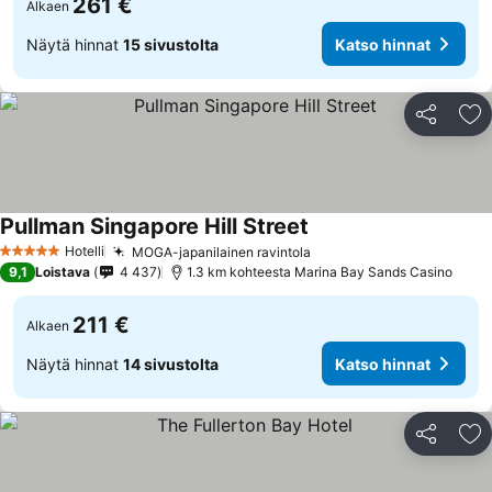
261 €
Alkaen
Näytä hinnat
15 sivustolta
Katso hinnat
Jaa
Li
Pullman Singapore Hill Street
Katso hinnat
Hotelli
MOGA-japanilainen ravintola
Katso hinnat
5 Tähtiluokitus
9,1
Loistava
4 437
1.3 km kohteesta Marina Bay Sands Casino
211 €
Alkaen
Näytä hinnat
14 sivustolta
Katso hinnat
Jaa
Li