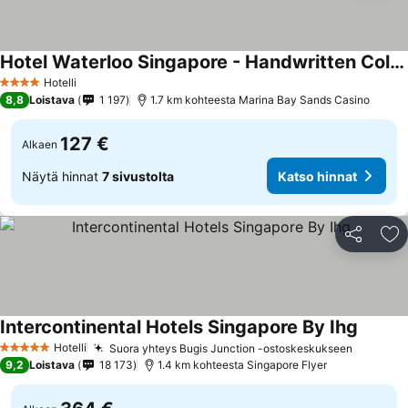
Hotel Waterloo Singapore - Handwritten Collection
Katso hinnat
Hotelli
4 Tähtiluokitus
8,8
Loistava
1 197
1.7 km kohteesta Marina Bay Sands Casino
127 €
Alkaen
Näytä hinnat
7 sivustolta
Katso hinnat
Jaa
Li
Intercontinental Hotels Singapore By Ihg
Katso h
Hotelli
Suora yhteys Bugis Junction -ostoskeskukseen
Katso h
5 Tähtiluokitus
9,2
Loistava
18 173
1.4 km kohteesta Singapore Flyer