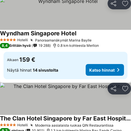
Jaa
Li
Wyndham Singapore Hotel
Katso hinnat
Hotelli
Panoraamanäkymät Marina Baylle
Katso hinnat
5 Tähtiluokitus
8,4
Erittäin hyvä
19 288
0.8 km kohteesta Merlion
159 €
Alkaen
Näytä hinnat
14 sivustolta
Katso hinnat
Jaa
Li
The Clan Hotel Singapore by Far East Hospitality
Katso hinnat
Hotelli
Modernia aasialaista ruokaa QIN Restaurantissa
Katso h
5 Tähtiluokitus
9,2
Loistava
10 901
1.3 km kohteesta Marina Bay Sands Casino