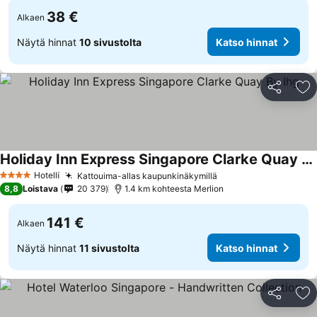
38 €
Alkaen
Näytä hinnat
10 sivustolta
Katso hinnat
Jaa
Li
Holiday Inn Express Singapore Clarke Quay By Ihg
Katso hinnat
Hotelli
Kattouima-allas kaupunkinäkymillä
Katso hinnat
4 Tähtiluokitus
8,8
Loistava
20 379
1.4 km kohteesta Merlion
141 €
Alkaen
Näytä hinnat
11 sivustolta
Katso hinnat
Jaa
Li