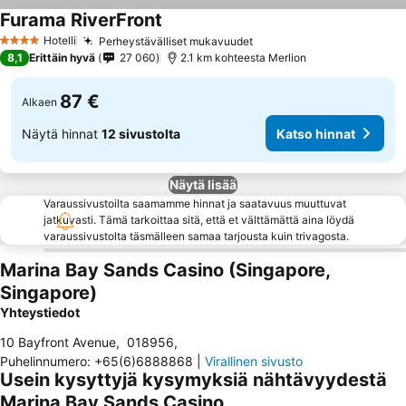
Furama RiverFront
Katso hinnat
Hotelli
Perheystävälliset mukavuudet
Katso hinnat
4 Tähtiluokitus
8,1
Erittäin hyvä
27 060
2.1 km kohteesta Merlion
87 €
Alkaen
Näytä hinnat
12 sivustolta
Katso hinnat
Näytä lisää
Varaussivustoilta saamamme hinnat ja saatavuus muuttuvat
jatkuvasti. Tämä tarkoittaa sitä, että et välttämättä aina löydä
varaussivustolta täsmälleen samaa tarjousta kuin trivagosta.
Marina Bay Sands Casino (Singapore,
Singapore)
Yhteystiedot
10 Bayfront Avenue
,
018956
,
Puhelinnumero
:
+65(6)6888868
|
Virallinen sivusto
Usein kysyttyjä kysymyksiä nähtävyydestä
Marina Bay Sands Casino