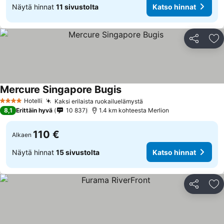
Näytä hinnat
11 sivustolta
Katso hinnat
Jaa
Li
Mercure Singapore Bugis
Katso hinnat
Hotelli
Kaksi erilaista ruokailuelämystä
Katso hinnat
4 Tähtiluokitus
8,1
Erittäin hyvä
10 837
1.4 km kohteesta Merlion
110 €
Alkaen
Näytä hinnat
15 sivustolta
Katso hinnat
Jaa
Li