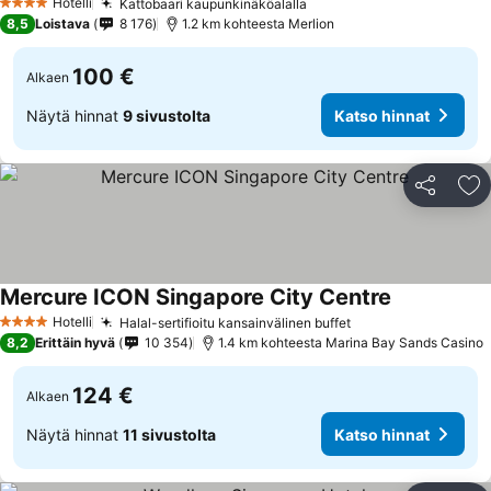
Hotelli
Kattobaari kaupunkinäköalalla
Katso hinnat
4 Tähtiluokitus
8,5
Loistava
8 176
1.2 km kohteesta Merlion
100 €
Alkaen
Näytä hinnat
9 sivustolta
Katso hinnat
Jaa
Li
Mercure ICON Singapore City Centre
Katso hinna
Hotelli
Halal-sertifioitu kansainvälinen buffet
Katso hinnat
4 Tähtiluokitus
8,2
Erittäin hyvä
10 354
1.4 km kohteesta Marina Bay Sands Casino
124 €
Alkaen
Näytä hinnat
11 sivustolta
Katso hinnat