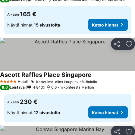
165 €
Alkaen
Näytä hinnat
15 sivustolta
Katso hinnat
Jaa
Li
Ascott Raffles Place Singapore
Katso hinnat
Hotelli
Kattouima-allas kaupunkinäköalalla
Katso hinnat
5 Tähtiluokitus
8,6
Loistava
4 843
0.6 km kohteesta Merlion
230 €
Alkaen
Näytä hinnat
12 sivustolta
Katso hinnat
Jaa
Li