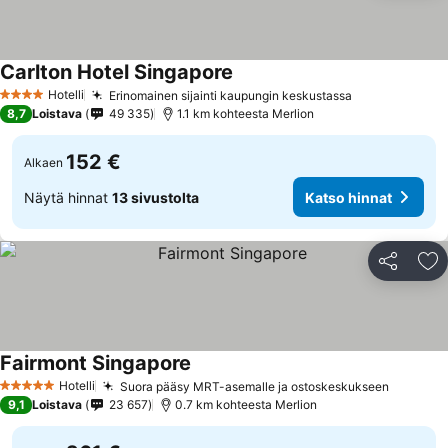
Carlton Hotel Singapore
Katso hinnat
Hotelli
Erinomainen sijainti kaupungin keskustassa
Katso hinnat
4 Tähtiluokitus
8,7
Loistava
49 335
1.1 km kohteesta Merlion
152 €
Alkaen
Näytä hinnat
13 sivustolta
Katso hinnat
Jaa
Li
Fairmont Singapore
Katso hinnat
Hotelli
Suora pääsy MRT-asemalle ja ostoskeskukseen
Katso h
5 Tähtiluokitus
9,1
Loistava
23 657
0.7 km kohteesta Merlion