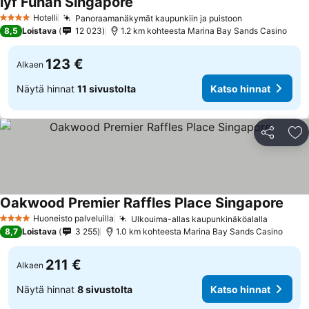
lyf Funan Singapore
Katso hinnat
Hotelli
Panoraamanäkymät kaupunkiin ja puistoon
Katso hinnat
4 Tähtiluokitus
8,5
Loistava
12 023
1.2 km kohteesta Marina Bay Sands Casino
123 €
Alkaen
Näytä hinnat
11 sivustolta
Katso hinnat
Jaa
Li
Oakwood Premier Raffles Place Singapore
Kats
Huoneisto palveluilla
Ulkouima-allas kaupunkinäköalalla
Katso h
4 Tähtiluokitus
8,7
Loistava
3 255
1.0 km kohteesta Marina Bay Sands Casino
211 €
Alkaen
Näytä hinnat
8 sivustolta
Katso hinnat