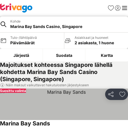
Suosikit
Kirjaud
Val
Kohde
Marina Bay Sands Casino, Singapore
Tulo-/lähtöpäivä
Asiakkaat ja huoneet
Päivämäärät
2 asiakasta, 1 huone
Järjestä
Suodata
Kartta
Majoitukset kohteessa Singapore lähellä
kohdetta Marina Bay Sands Casino
(Singapore, Singapore)
Näin maksut vaikuttavat hakutulosten järjestykseen
Suosittu valinta
Jaa
Li
Marina Bay Sands
Katso hinnat