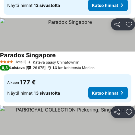
Näytä hinnat
13 sivustolta
Katso hinnat
Jaa
Li
Paradox Singapore
Katso hinnat
Hotelli
Kätevä pääsy Chinatowniin
Katso hinnat
4 Tähtiluokitus
8,8
Loistava
26 975
1.0 km kohteesta Merlion
177 €
Alkaen
Näytä hinnat
13 sivustolta
Katso hinnat
Jaa
Li