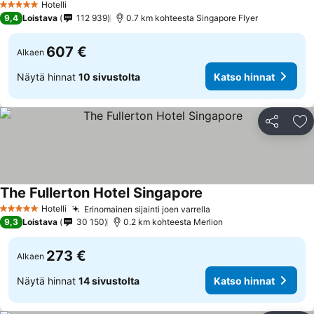
Hotelli
5 Tähtiluokitus
9,4
Loistava
112 939
0.7 km kohteesta Singapore Flyer
607 €
Alkaen
Näytä hinnat
10 sivustolta
Katso hinnat
Jaa
Li
The Fullerton Hotel Singapore
Katso hinnat
Hotelli
Erinomainen sijainti joen varrella
Katso hinnat
5 Tähtiluokitus
9,3
Loistava
30 150
0.2 km kohteesta Merlion
273 €
Alkaen
Näytä hinnat
14 sivustolta
Katso hinnat