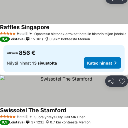
Jaa
Li
Raffles Singapore
Katso hinnat
Hotelli
Opastetut historiakierrokset hotellin historioitsijan johdolla
5 Tähtiluokitus
9,4
Loistava
15 061
0.9 km kohteesta Merlion
856 €
Alkaen
Näytä hinnat
13 sivustolta
Katso hinnat
Jaa
Li
Swissotel The Stamford
Katso hinnat
Hotelli
Suora yhteys City Hall MRT:hen
Katso hinnat
5 Tähtiluokitus
8,9
Loistava
37 123
0.7 km kohteesta Merlion