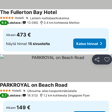
The Fullerton Bay Hotel
Katso hinnat
Hotelli
Lantern-kattobaarikokemus
Katso hinnat
5 Tähtiluokitus
9,5
Loistava
13 095
0.4 km kohteesta Merlion
473 €
Alkaen
Näytä hinnat
15 sivustolta
Katso hinnat
Jaa
Li
PARKROYAL on Beach Road
Katso hinnat
Hotelli
Ulkouima-allas kaupunkinäköalalla
Katso hinnat
4 Tähtiluokitus
8,7
Loistava
16 313
1.2 km kohteesta Singapore Flyer
149 €
Alkaen