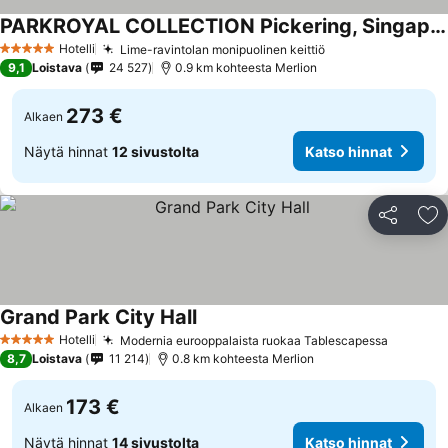
PARKROYAL COLLECTION Pickering, Singapore
Katso hinnat
Hotelli
Lime-ravintolan monipuolinen keittiö
Katso hinnat
5 Tähtiluokitus
9,1
Loistava
24 527
0.9 km kohteesta Merlion
273 €
Alkaen
Näytä hinnat
12 sivustolta
Katso hinnat
Jaa
Li
Grand Park City Hall
Katso hinnat
Hotelli
Modernia eurooppalaista ruokaa Tablescapessa
Katso h
5 Tähtiluokitus
8,7
Loistava
11 214
0.8 km kohteesta Merlion
173 €
Alkaen
Näytä hinnat
14 sivustolta
Katso hinnat