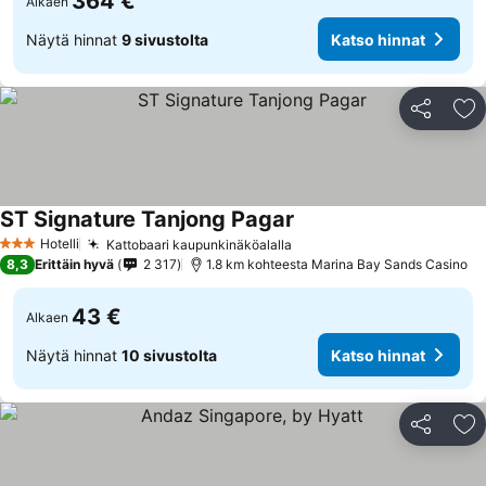
364 €
Alkaen
Näytä hinnat
9 sivustolta
Katso hinnat
Jaa
Li
ST Signature Tanjong Pagar
Katso hinnat
Hotelli
Kattobaari kaupunkinäköalalla
Katso hinnat
3 Tähtiluokitus
8,3
Erittäin hyvä
2 317
1.8 km kohteesta Marina Bay Sands Casino
43 €
Alkaen
Näytä hinnat
10 sivustolta
Katso hinnat
Jaa
Li