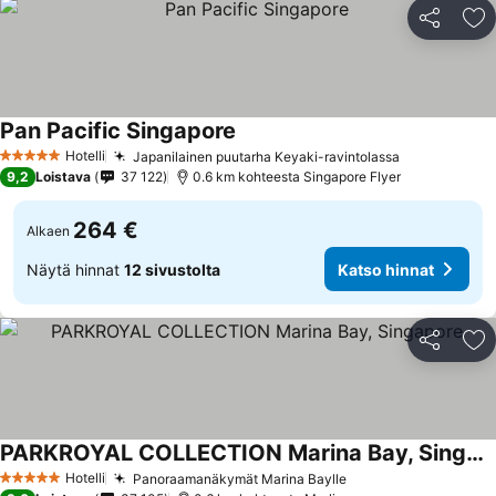
Jaa
Li
Pan Pacific Singapore
Katso hinnat
Hotelli
Japanilainen puutarha Keyaki-ravintolassa
Katso hinna
5 Tähtiluokitus
9,2
Loistava
37 122
0.6 km kohteesta Singapore Flyer
264 €
Alkaen
Näytä hinnat
12 sivustolta
Katso hinnat
Jaa
Li
PARKROYAL COLLECTION Marina Bay, Singapore
Katso hinnat
Hotelli
Panoraamanäkymät Marina Baylle
Katso hinnat
5 Tähtiluokitus