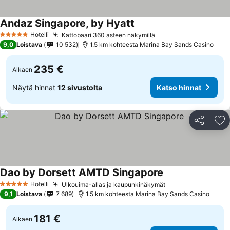
Andaz Singapore, by Hyatt
Katso hinnat
Hotelli
Kattobaari 360 asteen näkymillä
Katso hinnat
5 Tähtiluokitus
9,0
Loistava
10 532
1.5 km kohteesta Marina Bay Sands Casino
235 €
Alkaen
Näytä hinnat
12 sivustolta
Katso hinnat
Jaa
Li
Dao by Dorsett AMTD Singapore
Katso hinnat
Hotelli
Ulkouima-allas ja kaupunkinäkymät
Katso hinnat
5 Tähtiluokitus
9,1
Loistava
7 689
1.5 km kohteesta Marina Bay Sands Casino
181 €
Alkaen