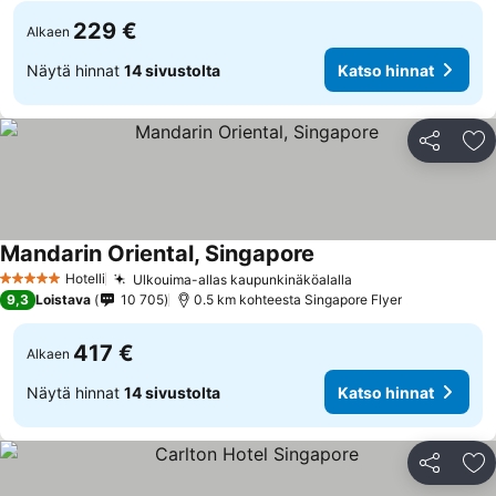
229 €
Alkaen
Näytä hinnat
14 sivustolta
Katso hinnat
Jaa
Li
Mandarin Oriental, Singapore
Katso hinnat
Hotelli
Ulkouima-allas kaupunkinäköalalla
Katso hinnat
5 Tähtiluokitus
9,3
Loistava
10 705
0.5 km kohteesta Singapore Flyer
417 €
Alkaen
Näytä hinnat
14 sivustolta
Katso hinnat
Jaa
Li