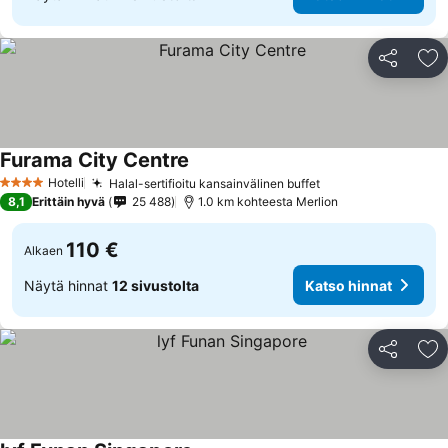
Jaa
Li
Furama City Centre
Katso hinnat
Hotelli
Halal-sertifioitu kansainvälinen buffet
Katso hinnat
4 Tähtiluokitus
8,1
Erittäin hyvä
25 488
1.0 km kohteesta Merlion
110 €
Alkaen
Näytä hinnat
12 sivustolta
Katso hinnat
Jaa
Li