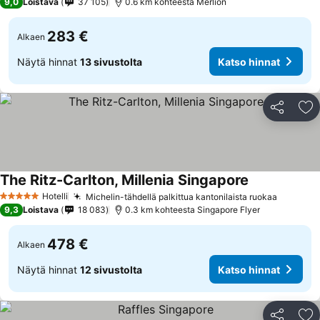
9,0
Loistava
37 105
0.6 km kohteesta Merlion
283 €
Alkaen
Näytä hinnat
13 sivustolta
Katso hinnat
Jaa
Li
The Ritz-Carlton, Millenia Singapore
Katso hinnat
Hotelli
Michelin-tähdellä palkittua kantonilaista ruokaa
Katso h
5 Tähtiluokitus
9,3
Loistava
18 083
0.3 km kohteesta Singapore Flyer
478 €
Alkaen
Näytä hinnat
12 sivustolta
Katso hinnat