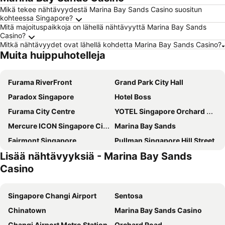
Mikä tekee nähtävyydestä Marina Bay Sands Casino suositun
kohteessa Singapore?
Mitä majoituspaikkoja on lähellä nähtävyyttä Marina Bay Sands
Casino?
Mitkä nähtävyydet ovat lähellä kohdetta Marina Bay Sands Casino?
Muita huippuhotelleja
Furama RiverFront
Grand Park City Hall
Paradox Singapore
Hotel Boss
Furama City Centre
YOTEL Singapore Orchard Road
Mercure ICON Singapore City Centre
Marina Bay Sands
Fairmont Singapore
Pullman Singapore Hill Street
Lisää nähtävyyksiä - Marina Bay Sands
Carlton Hotel Singapore
Hotel Bencoolen Hong Kong Street
Casino
Holiday Inn Express Singapore Clarke Quay By Ihg
Swissotel The Stamford
Hotel Mi Rochor
Holiday Inn Singapore Orchard City Centre By Ihg
Singapore Changi Airport
Sentosa
Holiday Inn Express & Suites Singapore Novena By Ihg
V Hotel Bencoolen
Chinatown
Marina Bay Sands Casino
lyf Funan Singapore
PARKROYAL on Beach Road
Changi Airport Metro Station
Orchard Road