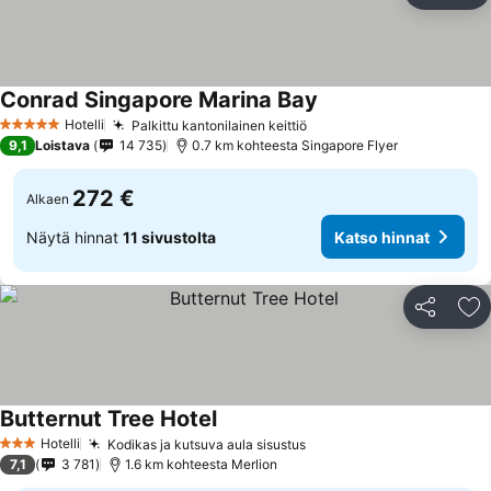
Conrad Singapore Marina Bay
Katso hinnat
Hotelli
Palkittu kantonilainen keittiö
Katso hinnat
5 Tähtiluokitus
9,1
Loistava
14 735
0.7 km kohteesta Singapore Flyer
272 €
Alkaen
Näytä hinnat
11 sivustolta
Katso hinnat
Jaa
Li
Butternut Tree Hotel
Katso hinnat
Hotelli
Kodikas ja kutsuva aula sisustus
Katso hinnat
3 Tähtiluokitus
7,1
3 781
1.6 km kohteesta Merlion