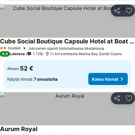
Jaa
Li
Cube Social Boutique Capsule Hotel at Boat Quay
Katso hinnat
Hostelli
Jokivarren sijainti historiallisessa liiketaloissa
Katso hinnat
2 Tähtiluokitus
9,0
Loistava
1 729
1.1 km kohteesta Marina Bay Sands Casino
52 €
Alkaen
Näytä hinnat
7 sivustolta
Katso hinnat
Jaa
Li
Aurum Royal
Katso hinnat