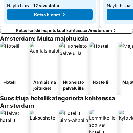
Näytä hinnat
12 sivustolta
Näytä hinnat
Alkaen
Alkaen
Katso hinnat
62 €
60 €
Katso kaikki majoitukset kohteessa Amsterdam
Amsterdam: Muita majoituksia
Hotelli
Aamiaisma
Huoneisto
Hostelli
Maja
joitukset
palveluilla
Suosittuja hotellikategorioita kohteessa
Amsterdam