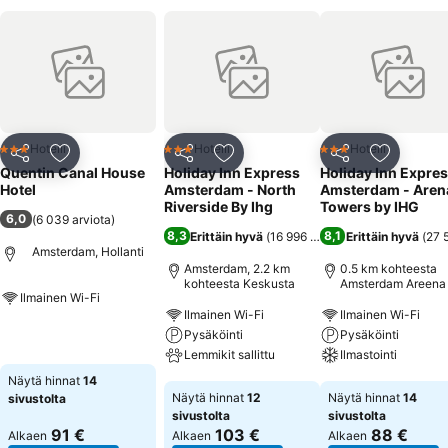
Hotelli
Hotelli
Hotelli
3 Tähtiluokitus
3 Tähtiluokitus
3 Tähtiluokitus
Jaa
Lisää suosikkeihin
Jaa
Lisää suosikkeihin
Jaa
Lisää suo
Quentin Canal House
Holiday Inn Express
Holiday Inn Expre
Hotel
Amsterdam - North
Amsterdam - Aren
Riverside By Ihg
Towers by IHG
6,0
(
6 039 arviota
)
8,3
8,1
Erittäin hyvä
(
16 996 arviota
Erittäin hyvä
)
(
27 
Amsterdam, Hollanti
Amsterdam, 2.2 km
0.5 km kohteesta
kohteesta Keskusta
Amsterdam Areena
Ilmainen Wi-Fi
Ilmainen Wi-Fi
Ilmainen Wi-Fi
Katso hinnat
Pysäköinti
Pysäköinti
Lemmikit sallittu
Ilmastointi
Näytä hinnat
14
Katso hinnat
Katso hinnat
Näytä hinnat
12
Näytä hinnat
14
sivustolta
sivustolta
sivustolta
91 €
103 €
88 €
Alkaen
Alkaen
Alkaen