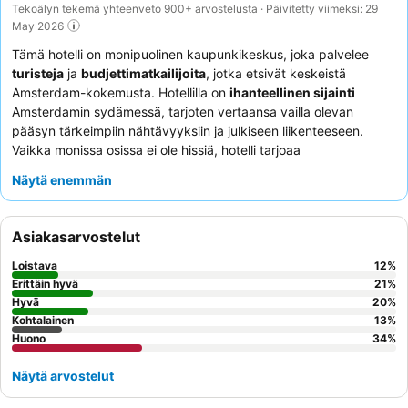
Tekoälyn tekemä yhteenveto 900+ arvostelusta · Päivitetty viimeksi: 29
May 2026
Tämä hotelli on monipuolinen kaupunkikeskus, joka palvelee
turisteja
ja
budjettimatkailijoita
, jotka etsivät keskeistä
Amsterdam-kokemusta. Hotellilla on
ihanteellinen sijainti
Amsterdamin sydämessä, tarjoten vertaansa vailla olevan
pääsyn tärkeimpiin nähtävyyksiin ja julkiseen liikenteeseen.
Vaikka monissa osissa ei ole hissiä, hotelli tarjoaa
matkatavarasäilytyksen
mukavuuden vuoksi. Asiakkaat
Näytä enemmän
kehuvat jatkuvasti
vastaanoton henkilökuntaa
heidän
ystävällisestä ja avuliaasta asenteestaan, ja aamiainen, vaikka
sitä kuvataan joskus perustasoksi, tarjoaa vaihtelua.
Asiakasarvostelut
Hiljaisempaa oleskelua varten kannattaa pyytää huonetta, joka
ei ole kadun puolella meluhäiriöiden minimoimiseksi.
Loistava
12
%
Erittäin hyvä
21
%
Hyvä
20
%
Kohtalainen
13
%
Huono
34
%
Näytä arvostelut