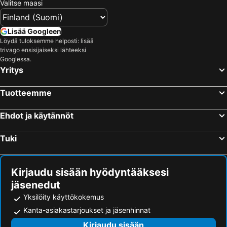
Valitse maasi
Lisää Googleen
Löydä tuloksemme helposti: lisää
trivago ensisijaiseksi lähteeksi
Googlessa.
Yritys
Tuotteemme
Ehdot ja käytännöt
Tuki
Kirjaudu sisään hyödyntääksesi
jäsenedut
Yksilöity käyttökokemus
Kanta-asiakastarjoukset ja jäsenhinnat
Kirjaudu sisään