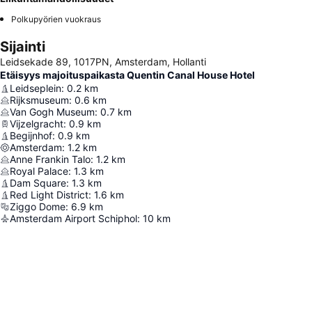
Polkupyörien vuokraus
Sijainti
Leidsekade 89, 1017PN, Amsterdam, Hollanti
Etäisyys majoituspaikasta Quentin Canal House Hotel
Leidseplein
:
0.2
km
Rijksmuseum
:
0.6
km
Van Gogh Museum
:
0.7
km
Vijzelgracht
:
0.9
km
Begijnhof
:
0.9
km
Amsterdam
:
1.2
km
Anne Frankin Talo
:
1.2
km
Royal Palace
:
1.3
km
Dam Square
:
1.3
km
Red Light District
:
1.6
km
Ziggo Dome
:
6.9
km
Amsterdam Airport Schiphol
:
10
km