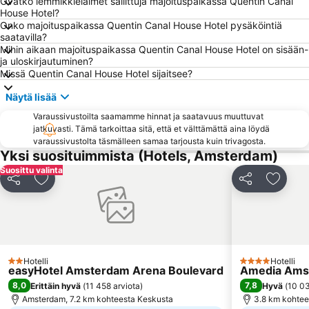
Ovatko lemmikkieläimet sallittuja majoituspaikassa Quentin Canal
De Wallen
Van Gogh Museum
House Hotel?
Onko majoituspaikassa Quentin Canal House Hotel pysäköintiä
Bijlmer ArenA Metro Station
Utrecht Centraal Station
saatavilla?
Zuid Metro Station
Zuidoost
Mihin aikaan majoituspaikassa Quentin Canal House Hotel on sisään-
ja uloskirjautuminen?
Oost
Oud-Zuid
Missä Quentin Canal House Hotel sijaitsee?
Westerpark
Holland Casino - Amsterdam
Näytä lisää
Amsterdamin kukkatori
Amstel Metro Station
Varaussivustoilta saamamme hinnat ja saatavuus muuttuvat
Rembrandtplein
Olympic Stadium Amsterdam
jatkuvasti. Tämä tarkoittaa sitä, että et välttämättä aina löydä
varaussivustolta täsmälleen samaa tarjousta kuin trivagosta.
Diemen Zuid Metro Station
Grachtengordel
Yksi suosituimmista (Hotels, Amsterdam)
Dutch National Opera & Ballet
Jaarbeurs Utrecht
Suosittu valinta
Jaa
Lisää suosikkeihin
Jaa
Lisää s
Melkweg
Oud-West
Red Light District
Seksimuseo
Amsterdam Marathon
Zandvoort Beach
Johan Huizingalaan Metro Station
Rhodos
Hotelli
Hotelli
2 Tähtiluokitus
4 Tähtiluokitus
AFAS Stadion
Trippenhuis
easyHotel Amsterdam Arena Boulevard
Amedia Amst
8,0
7,8
Erittäin hyvä
(
11 458 arviota
)
Hyvä
(
10 03
Erotic Museum
Tuindorp Buiksloterham
Amsterdam, 7.2 km kohteesta Keskusta
3.8 km kohtee