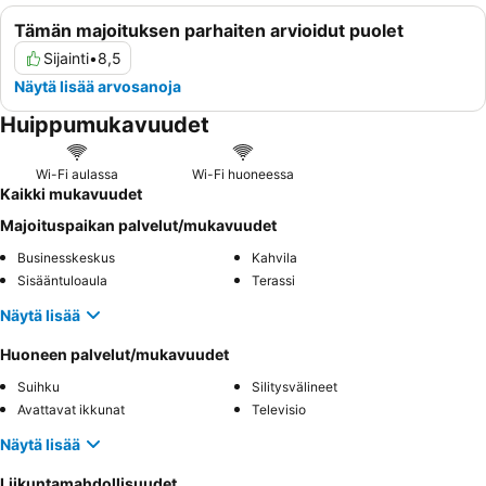
Tämän majoituksen parhaiten arvioidut puolet
Sijainti
•
8,5
Näytä lisää arvosanoja
Huippumukavuudet
Wi-Fi aulassa
Wi-Fi huoneessa
Kaikki mukavuudet
Majoituspaikan palvelut/mukavuudet
Businesskeskus
Kahvila
Sisääntuloaula
Terassi
Näytä lisää
Huoneen palvelut/mukavuudet
Suihku
Silitysvälineet
Avattavat ikkunat
Televisio
Näytä lisää
Liikuntamahdollisuudet