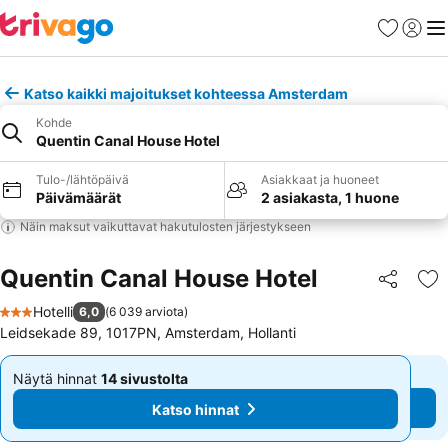
Suosikit
Kirjaud
Val
Katso kaikki majoitukset kohteessa Amsterdam
Kohde
Quentin Canal House Hotel
Tulo-/lähtöpäivä
Asiakkaat ja huoneet
Päivämäärät
2 asiakasta, 1 huone
Näin maksut vaikuttavat hakutulosten järjestykseen
Quentin Canal House Hotel
Jaa
Li
Hotelli
6,0
(
6 039 arviota
)
3 Tähtiluokitus
Leidsekade 89, 1017PN, Amsterdam, Hollanti
Näytä hinnat
14 sivustolta
Näytä hinnat
14 sivustolta
Alkaen
Alkaen
Katso hinnat
Katso hinnat
91 €
91 €