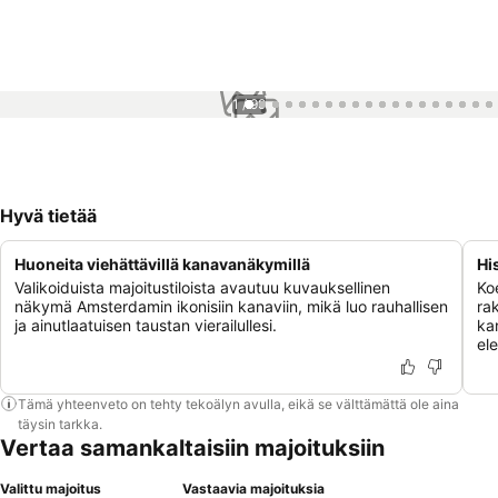
1 / 99
Hyvä tietää
Huoneita viehättävillä kanavanäkymillä
Hi
Valikoiduista majoitustiloista avautuu kuvauksellinen
Ko
näkymä Amsterdamin ikonisiin kanaviin, mikä luo rauhallisen
ra
ja ainutlaatuisen taustan vierailullesi.
ka
el
Tämä yhteenveto on tehty tekoälyn avulla, eikä se välttämättä ole aina
täysin tarkka.
Vertaa samankaltaisiin majoituksiin
Valittu majoitus
Vastaavia majoituksia