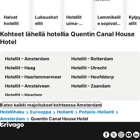
Halvat
Luksushot
Hotellit
Lemmikeill
Kylp
hotellit
ellit
uima-
e sopivat
ellit
altaalla
hotellit
Kohteet lähellä hotellia Quentin Canal House
Hotel
Hotellit – Amsterdam
Hotellit – Rotterdam
Hotellit – Haag
Hotellit – Utrecht
Hotellit – Haarlemmermeer
Hotellit – Hoofddorp
Hotellit – Amstelveen
Hotellit – Zaandam
Hotellit – Haarlem
Katso kaikki majoitukset kohteessa Amsterdam
Hotellihaku
Eurooppa
Hollanti
Pohjois-Hollanti
Amsterdam
Quentin Canal House Hotel
Facebook
Twitter
Insta
Yo