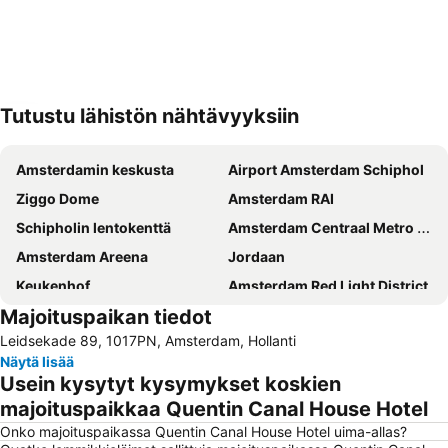
Tutustu lähistön nähtävyyksiin
Laajenna kartta
Amsterdamin keskusta
Airport Amsterdam Schiphol
Ziggo Dome
Amsterdam RAI
Schipholin lentokenttä
Amsterdam Centraal Metro Station
Amsterdam Areena
Jordaan
Keukenhof
Amsterdam Red Light District
Majoituspaikan tiedot
Sloterdijk
De Pijp
Leidsekade 89, 1017PN, Amsterdam, Hollanti
Noord
Dam
Näytä lisää
AFAS Live
Rijksmuseum
Usein kysytyt kysymykset koskien
Museumplein
Anne Frank Museum
majoituspaikkaa Quentin Canal House Hotel
Vondelpark
Leidseplein
Onko majoituspaikassa Quentin Canal House Hotel uima-allas?