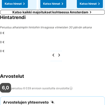
Katso hinnat
Katso hinnat
Katso hinnat
Katso kaikki majoitukset kohteessa Amsterdam
Hintatrendi
Perustuu alhaisimpiin hintoihin trivagossa viimeisten 30 päivän aikana
0 €
0 €
0 €
Arvostelut
6,0
perustuu 6 039 arvioon suosituilla
sivustoilla
Arvostelujen yhteenveto