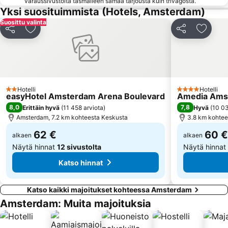
varaussivustolta täsmälleen samaa tarjousta kuin trivagosta.
Olympic Stadium Amsterdam
Diemen Zuid Metro Station
Yksi suosituimmista (Hotels, Amsterdam)
Scheveningen
Grachtengordel
Suosittu valinta
Jaa
Lisää suosikkeihin
Jaa
Lisää s
Dutch National Opera & Ballet
Jaarbeurs Utrecht
Melkweg
Oud-West
Red Light District
Amsterdam Marathon
Seksimuseo
Zandvoort Beach
Hotelli
Hotelli
2 Tähtiluokitus
4 Tähtiluokitus
Johan Huizingalaan Metro Station
Rhodos
easyHotel Amsterdam Arena Boulevard
Amedia Amst
8,0
7,8
Erittäin hyvä
(
11 458 arviota
)
Hyvä
(
10 03
AFAS Stadion
Trippenhuis
Amsterdam, 7.2 km kohteesta Keskusta
3.8 km kohtee
62 €
60 €
alkaen
alkaen
Näytä hinnat
12 sivustolta
Näytä hinnat
Katso hinnat
Katso kaikki majoitukset kohteessa Amsterdam
Amsterdam: Muita majoituksia