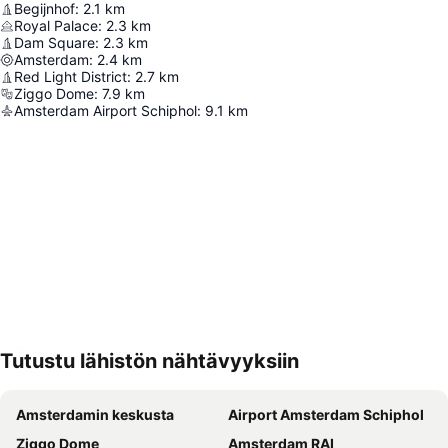
Begijnhof
:
2.1
km
Royal Palace
:
2.3
km
Dam Square
:
2.3
km
Amsterdam
:
2.4
km
Red Light District
:
2.7
km
Ziggo Dome
:
7.9
km
Amsterdam Airport Schiphol
:
9.1
km
Tutustu lähistön nähtävyyksiin
Laajenna kartta
Amsterdamin keskusta
Airport Amsterdam Schiphol
Ziggo Dome
Amsterdam RAI