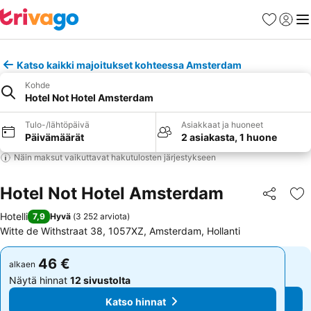
Suosikit
Kirjaud
Val
Katso kaikki majoitukset kohteessa Amsterdam
Kohde
Hotel Not Hotel Amsterdam
Tulo-/lähtöpäivä
Asiakkaat ja huoneet
Päivämäärät
2 asiakasta, 1 huone
Näin maksut vaikuttavat hakutulosten järjestykseen
Hotel Not Hotel Amsterdam
Jaa
Li
Hotelli
7,9
Hyvä
(
3 252 arviota
)
Witte de Withstraat 38, 1057XZ, Amsterdam, Hollanti
46 €
46 €
alkaen
alkaen
Näytä hinnat
12 sivustolta
Näytä hinnat
12 sivustolta
Katso hinnat
Katso hinnat