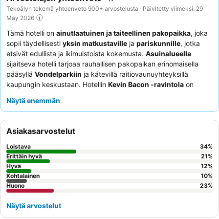
Tekoälyn tekemä yhteenveto 900+ arvostelusta · Päivitetty viimeksi: 29
May 2026
Tämä hotelli on
ainutlaatuinen ja taiteellinen pakopaikka
, joka
sopii täydellisesti
yksin matkustaville
ja
pariskunnille
, jotka
etsivät edullista ja ikimuistoista kokemusta.
Asuinalueella
sijaitseva hotelli tarjoaa rauhallisen pakopaikan erinomaisella
pääsyllä
Vondelparkiin
ja kätevillä raitiovaunuyhteyksillä
kaupungin keskustaan. Hotellin
Kevin Bacon -ravintola
on
erottuva, ja se ilahduttaa vieraita poikkeuksellisella
Näytä enemmän
thaimaalaisella keittiöllä ja vaikuttavalla cocktailvalikoimalla.
Vieraat kehuvat jatkuvasti
ystävällistä ja avuliasta
henkilökuntaa
, joka luo viihtyisän ja rennon ilmapiirin. Todella
Asiakasarvostelut
ainutlaatuista oleskelua varten harkitse yhden
alkuperäisistä
piilotetuista huoneista
varaamista kirjahyllyjen tai salaovien
Loistava
34
%
takaa.
Erittäin hyvä
21
%
Hyvä
12
%
Kohtalainen
10
%
Huono
23
%
Näytä arvostelut