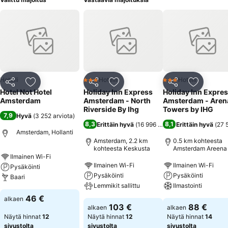
Hotelli
Hotelli
Hotelli
3 Tähtiluokitus
3 Tähtiluokitus
Jaa
Lisää suosikkeihin
Jaa
Lisää suosikkeihin
Jaa
Lisää suo
Hotel Not Hotel
Holiday Inn Express
Holiday Inn Expre
Amsterdam
Amsterdam - North
Amsterdam - Aren
Riverside By Ihg
Towers by IHG
7,9
Hyvä
(
3 252 arviota
)
8,3
8,1
Erittäin hyvä
(
16 996 arviota
Erittäin hyvä
)
(
27 
Amsterdam, Hollanti
Amsterdam, 2.2 km
0.5 km kohteesta
kohteesta Keskusta
Amsterdam Areena
Ilmainen Wi-Fi
Ilmainen Wi-Fi
Ilmainen Wi-Fi
Pysäköinti
Pysäköinti
Pysäköinti
Baari
Lemmikit sallittu
Ilmastointi
46 €
alkaen
103 €
88 €
alkaen
alkaen
Näytä hinnat
12
Näytä hinnat
12
Näytä hinnat
14
sivustolta
sivustolta
sivustolta