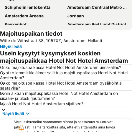
Schipholin lentokenttä
Amsterdam Centraal Metro Station
Amsterdam Areena
Jordaan
Keukenhof
Amsterdam Red Light District
Majoituspaikan tiedot
Sloterdijk
De Pijp
Witte de Withstraat 38, 1057XZ, Amsterdam, Hollanti
Noord
Dam
Näytä lisää
AFAS Live
Rijksmuseum
Usein kysytyt kysymykset koskien
Museumplein
Den Haag Centraal railway station
majoituspaikkaa Hotel Not Hotel Amsterdam
Anne Frank Museum
Vondelpark
Onko majoituspaikassa Hotel Not Hotel Amsterdam uima-allas?
Ovatko lemmikkieläimet sallittuja majoituspaikassa Hotel Not Hotel
Leidseplein
De Wallen
Amsterdam?
Onko majoituspaikassa Hotel Not Hotel Amsterdam pysäköintiä
Van Gogh Museum
Bijlmer ArenA Metro Station
saatavilla?
Utrecht Centraal Station
Zuid Metro Station
Mihin aikaan majoituspaikassa Hotel Not Hotel Amsterdam on
sisään- ja uloskirjautuminen?
Zuidoost
Oost
Missä Hotel Not Hotel Amsterdam sijaitsee?
Oud-Zuid
Westerpark
Näytä lisää
Holland Casino - Amsterdam
Amsterdamin kukkatori
Varaussivustoilta saamamme hinnat ja saatavuus muuttuvat
Amstel Metro Station
Rembrandtplein
jatkuvasti. Tämä tarkoittaa sitä, että et välttämättä aina löydä