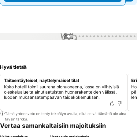
1 / 99
Hyvä tietää
Taiteentäyteiset, näyttelymäiset tilat
Er
Koko hotelli toimii suurena olohuoneena, jossa on viihtyisiä
Hot
oleskelualueita ainutlaatuisten huonerakenteiden välissä,
pä
luoden mukaansatempaavan taidekokemuksen.
le
Tämä yhteenveto on tehty tekoälyn avulla, eikä se välttämättä ole aina
täysin tarkka.
Vertaa samankaltaisiin majoituksiin
Valittu majoitus
Vastaavia majoituksia