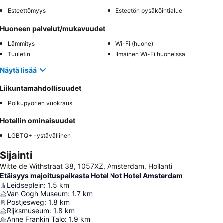
Esteettömyys
Esteetön pysäköintialue
Huoneen palvelut/mukavuudet
Lämmitys
Wi-Fi (huone)
Tuuletin
Ilmainen Wi-Fi huoneissa
Näytä lisää
Liikuntamahdollisuudet
Polkupyörien vuokraus
Hotellin ominaisuudet
LGBTQ+ -ystävällinen
Sijainti
Witte de Withstraat 38, 1057XZ, Amsterdam, Hollanti
Etäisyys majoituspaikasta Hotel Not Hotel Amsterdam
Leidseplein
:
1.5
km
Van Gogh Museum
:
1.7
km
Postjesweg
:
1.8
km
Rijksmuseum
:
1.8
km
Anne Frankin Talo
:
1.9
km