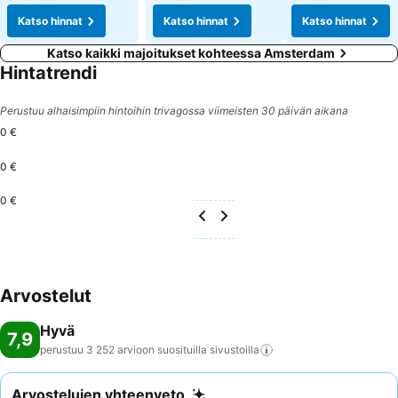
Katso hinnat
Katso hinnat
Katso hinnat
Katso kaikki majoitukset kohteessa Amsterdam
Hintatrendi
Perustuu alhaisimpiin hintoihin trivagossa viimeisten 30 päivän aikana
0 €
0 €
0 €
Arvostelut
Hyvä
7,9
perustuu 3 252 arvioon suosituilla
sivustoilla
Arvostelujen yhteenveto