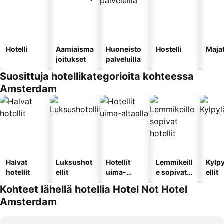
Hotelli
Aamiaisma
Huoneisto
Hostelli
Maja
joitukset
palveluilla
Suosittuja hotellikategorioita kohteessa
Amsterdam
Halvat
Luksushot
Hotellit
Lemmikeill
Kylp
hotellit
ellit
uima-
e sopivat
ellit
altaalla
hotellit
Kohteet lähellä hotellia Hotel Not Hotel
Amsterdam