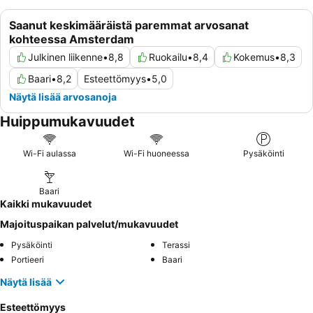
Saanut keskimääräistä paremmat arvosanat
kohteessa Amsterdam
Julkinen liikenne
•
8,8
Ruokailu
•
8,4
Kokemus
•
8,3
Baari
•
8,2
Esteettömyys
•
5,0
Näytä lisää arvosanoja
Huippumukavuudet
Wi-Fi aulassa
Wi-Fi huoneessa
Pysäköinti
Baari
Kaikki mukavuudet
Majoituspaikan palvelut/mukavuudet
Pysäköinti
Terassi
Portieeri
Baari
Näytä lisää
Esteettömyys