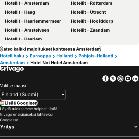
Hotellit – Amsterdam
Hotellit – Rotterdam
Hotellit – Haag
Hotellit – Utrecht
Hotellit – Haarlemmermeer
Hotellit – Hoofddorp
Hotellit – Amstelveen
Hotellit – Zaandam
Hotellit – Haarlem
Katso kaikki majoitukset kohteessa Amsterdam
Hotellihaku
Eurooppa
Hollanti
Pohjois-Hollanti
Amsterdam
Hotel Not Hotel Amsterdam
Facebook
Twitter
Insta
Yo
Valitse maasi
Lisää Googleen
Löydä tuloksemme helposti: lisää
trivago ensisijaiseksi lähteeksi
Googlessa.
Yritys