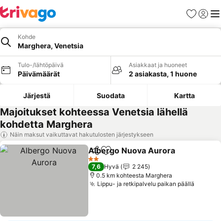
Suosikit
Kirjaud
Val
Kohde
Marghera, Venetsia
Tulo-/lähtöpäivä
Asiakkaat ja huoneet
Päivämäärät
2 asiakasta, 1 huone
Järjestä
Suodata
Kartta
Majoitukset kohteessa Venetsia lähellä
kohdetta Marghera
Näin maksut vaikuttavat hakutulosten järjestykseen
Albergo Nuova Aurora
Jaa
Lisää suosikkeihin
2 Tähtiluokitus
7,6
Hyvä
2 245
0.5 km kohteesta Marghera
Lippu- ja retkipalvelu paikan päällä