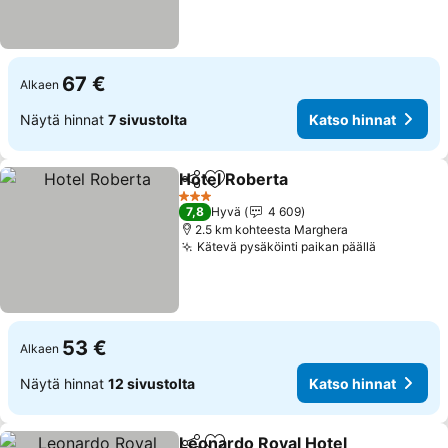
67 €
Alkaen
Näytä hinnat
7 sivustolta
Katso hinnat
Hotel Roberta
Jaa
Lisää suosikkeihin
3 Tähtiluokitus
7,8
Hyvä
4 609
2.5 km kohteesta Marghera
Kätevä pysäköinti paikan päällä
53 €
Alkaen
Näytä hinnat
12 sivustolta
Katso hinnat
Leonardo Royal Hotel