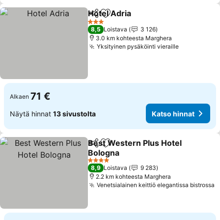
Hotel Adria
Jaa
Lisää suosikkeihin
3 Tähtiluokitus
8,5
Loistava
3 126
3.0 km kohteesta Marghera
Yksityinen pysäköinti vieraille
71 €
Alkaen
Näytä hinnat
13 sivustolta
Katso hinnat
Best Western Plus Hotel
Jaa
Lisää suosikkeihin
Bologna
4 Tähtiluokitus
8,9
Loistava
9 283
2.2 km kohteesta Marghera
Venetsialainen keittiö elegantissa bistrossa