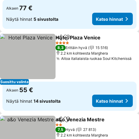
77 €
Alkaen
Näytä hinnat
5 sivustolta
Katso hinnat
Hotel Plaza Venice
Jaa
Lisää suosikkeihin
4 Tähtiluokitus
8,3
Erittäin hyvä
15 516
2.2 km kohteesta Marghera
Aitoa italialaista ruokaa Soul Kitchenissä
Suosittu valinta
55 €
Alkaen
Näytä hinnat
14 sivustolta
Katso hinnat
a&o Venezia Mestre
Jaa
Lisää suosikkeihin
2 Tähtiluokitus
7,5
Hyvä
27 813
2.2 km kohteesta Marghera