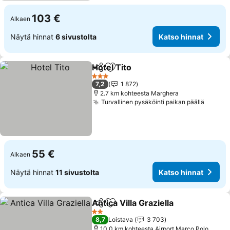
103 €
Alkaen
Näytä hinnat
6 sivustolta
Katso hinnat
Hotel Tito
Jaa
Lisää suosikkeihin
3 Tähtiluokitus
7,2
1 872
2.7 km kohteesta Marghera
Turvallinen pysäköinti paikan päällä
55 €
Alkaen
Näytä hinnat
11 sivustolta
Katso hinnat
Antica Villa Graziella
Jaa
Lisää suosikkeihin
2 Tähtiluokitus
8,7
Loistava
3 703
10.0 km kohteesta Airport Marco Polo