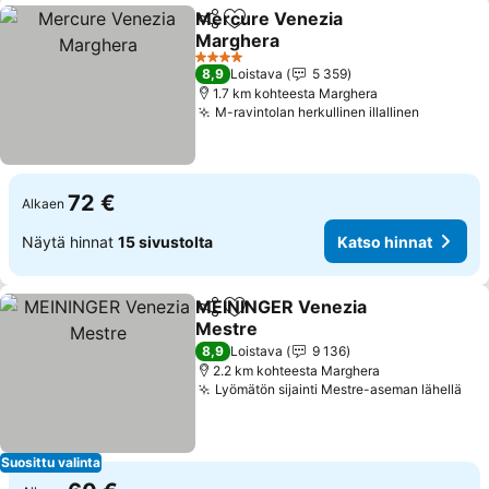
Mercure Venezia
Jaa
Lisää suosikkeihin
Marghera
4 Tähtiluokitus
8,9
Loistava
5 359
1.7 km kohteesta Marghera
M-ravintolan herkullinen illallinen
72 €
Alkaen
Näytä hinnat
15 sivustolta
Katso hinnat
MEININGER Venezia
Jaa
Lisää suosikkeihin
Mestre
8,9
Loistava
9 136
2.2 km kohteesta Marghera
Lyömätön sijainti Mestre-aseman lähellä
Suosittu valinta