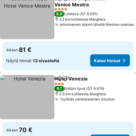
Jaa
Lisää suosikkeihin
Venice Mestre
4 Tähtiluokitus
9,0
Loistava
8 097
2.2 km kohteesta Marghera
erinomainen sijainti lähellä Mestren asemaa
81 €
Alkaen
Näytä hinnat
13 sivustolta
Katso hinnat
Hotel Venezia
Jaa
Lisää suosikkeihin
3 Tähtiluokitus
8,1
Erittäin hyvä
9 679
3.5 km kohteesta Marghera
Tyylikäs venetsialainen sisustus
70 €
Alkaen