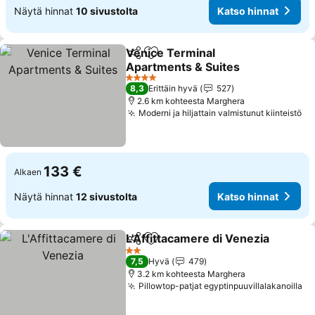
Näytä hinnat
10 sivustolta
Katso hinnat
Venice Terminal
Jaa
Lisää suosikkeihin
Apartments & Suites
4 Tähtiluokitus
8,3
Erittäin hyvä
527
2.6 km kohteesta Marghera
Moderni ja hiljattain valmistunut kiinteistö
133 €
Alkaen
Näytä hinnat
12 sivustolta
Katso hinnat
L'Affittacamere di Venezia
Jaa
Lisää suosikkeihin
2 Tähtiluokitus
7,5
Hyvä
479
3.2 km kohteesta Marghera
Pillowtop-patjat egyptinpuuvillalakanoilla