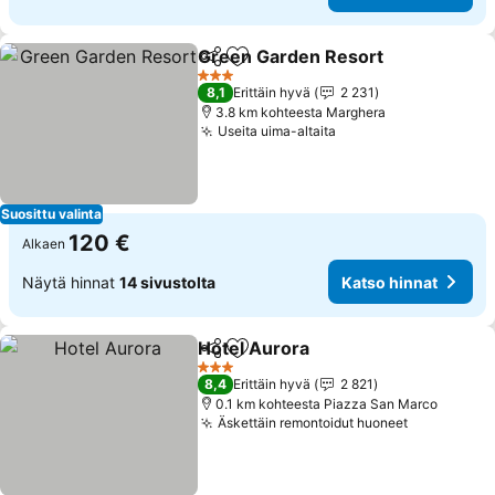
Green Garden Resort
Jaa
Lisää suosikkeihin
3 Tähtiluokitus
8,1
Erittäin hyvä
2 231
3.8 km kohteesta Marghera
Useita uima-altaita
Suosittu valinta
120 €
Alkaen
Näytä hinnat
14 sivustolta
Katso hinnat
Hotel Aurora
Jaa
Lisää suosikkeihin
3 Tähtiluokitus
8,4
Erittäin hyvä
2 821
0.1 km kohteesta Piazza San Marco
Äskettäin remontoidut huoneet