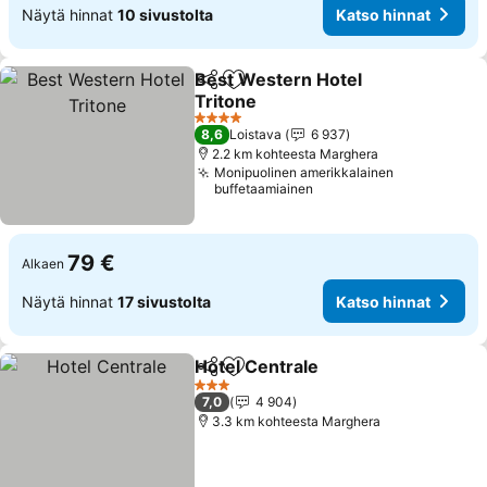
Näytä hinnat
10 sivustolta
Katso hinnat
Best Western Hotel
Jaa
Lisää suosikkeihin
Tritone
4 Tähtiluokitus
8,6
Loistava
6 937
2.2 km kohteesta Marghera
Monipuolinen amerikkalainen
buffetaamiainen
79 €
Alkaen
Näytä hinnat
17 sivustolta
Katso hinnat
Hotel Centrale
Jaa
Lisää suosikkeihin
3 Tähtiluokitus
7,0
4 904
3.3 km kohteesta Marghera