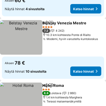
60 €
Alkaen
Näytä hinnat
4 sivustolta
Katso hinnat
Belstay Venezia Mestre
Jaa
Lisää suosikkeihin
4 Tähtiluokitus
7,2
4 242
10.3 km kohteesta Ponte di Rialto
Moderni, hyvin varusteltu kuntokeskus
78 €
Alkaen
Näytä hinnat
10 sivustolta
Katso hinnat
Hotel Roma
Jaa
Lisää suosikkeihin
3 Tähtiluokitus
8,6
Loistava
2 860
1.4 km kohteesta Marghera
Terassi maisemanäkymillä