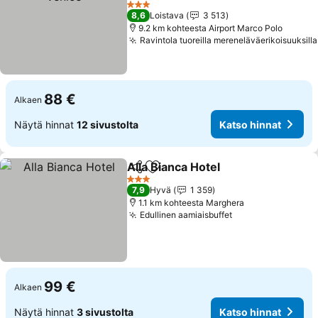
3 Tähtiluokitus
8,6
Loistava
3 513
9.2 km kohteesta Airport Marco Polo
Ravintola tuoreilla mereneläväerikoisuuksilla
88 €
Alkaen
Näytä hinnat
12 sivustolta
Katso hinnat
Alla Bianca Hotel
Jaa
Lisää suosikkeihin
3 Tähtiluokitus
7,9
Hyvä
1 359
1.1 km kohteesta Marghera
Edullinen aamiaisbuffet
99 €
Alkaen
Näytä hinnat
3 sivustolta
Katso hinnat