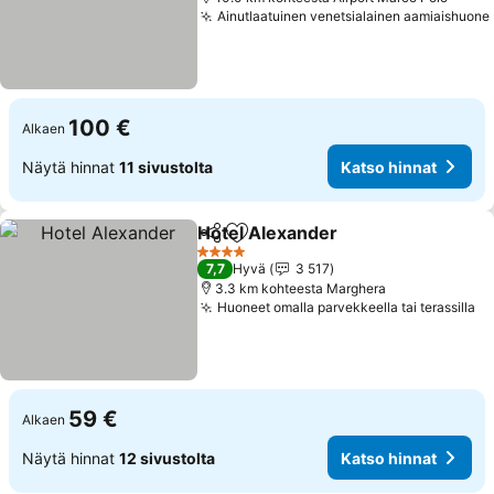
Ainutlaatuinen venetsialainen aamiaishuone
100 €
Alkaen
Näytä hinnat
11 sivustolta
Katso hinnat
Hotel Alexander
Jaa
Lisää suosikkeihin
4 Tähtiluokitus
7,7
Hyvä
3 517
3.3 km kohteesta Marghera
Huoneet omalla parvekkeella tai terassilla
59 €
Alkaen
Näytä hinnat
12 sivustolta
Katso hinnat