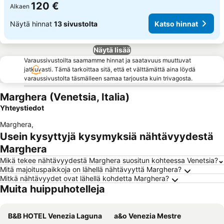
120 €
Alkaen
Näytä hinnat
13 sivustolta
Katso hinnat
Näytä lisää
Varaussivustoilta saamamme hinnat ja saatavuus muuttuvat
jatkuvasti. Tämä tarkoittaa sitä, että et välttämättä aina löydä
varaussivustolta täsmälleen samaa tarjousta kuin trivagosta.
Marghera (Venetsia, Italia)
Yhteystiedot
Marghera
,
Usein kysyttyjä kysymyksiä nähtävyydestä
Marghera
Mikä tekee nähtävyydestä Marghera suositun kohteessa Venetsia?
Mitä majoituspaikkoja on lähellä nähtävyyttä Marghera?
Mitkä nähtävyydet ovat lähellä kohdetta Marghera?
Muita huippuhotelleja
B&B HOTEL Venezia Laguna
a&o Venezia Mestre