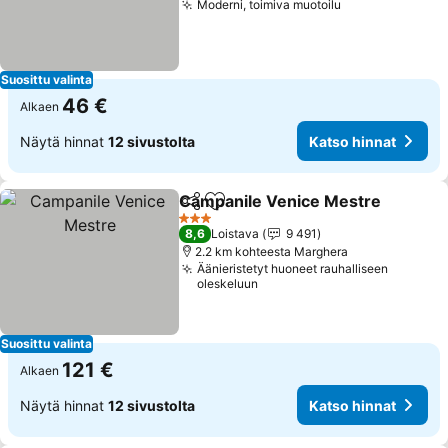
Moderni, toimiva muotoilu
Suosittu valinta
46 €
Alkaen
Näytä hinnat
12 sivustolta
Katso hinnat
Campanile Venice Mestre
Jaa
Lisää suosikkeihin
3 Tähtiluokitus
8,6
Loistava
9 491
2.2 km kohteesta Marghera
Äänieristetyt huoneet rauhalliseen
oleskeluun
Suosittu valinta
121 €
Alkaen
Näytä hinnat
12 sivustolta
Katso hinnat