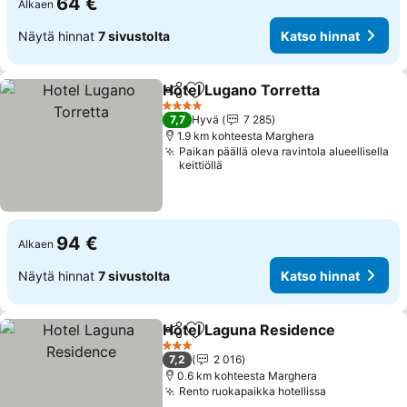
64 €
Alkaen
Näytä hinnat
7 sivustolta
Katso hinnat
Hotel Lugano Torretta
Jaa
Lisää suosikkeihin
4 Tähtiluokitus
7,7
Hyvä
7 285
1.9 km kohteesta Marghera
Paikan päällä oleva ravintola alueellisella
keittiöllä
94 €
Alkaen
Näytä hinnat
7 sivustolta
Katso hinnat
Hotel Laguna Residence
Jaa
Lisää suosikkeihin
3 Tähtiluokitus
7,2
2 016
0.6 km kohteesta Marghera
Rento ruokapaikka hotellissa