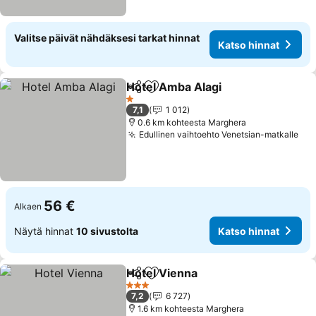
Valitse päivät nähdäksesi tarkat hinnat
Katso hinnat
Hotel Amba Alagi
Jaa
Lisää suosikkeihin
1 Tähtiluokitus
7,1
1 012
0.6 km kohteesta Marghera
Edullinen vaihtoehto Venetsian-matkalle
56 €
Alkaen
Näytä hinnat
10 sivustolta
Katso hinnat
Hotel Vienna
Jaa
Lisää suosikkeihin
3 Tähtiluokitus
7,2
6 727
1.6 km kohteesta Marghera