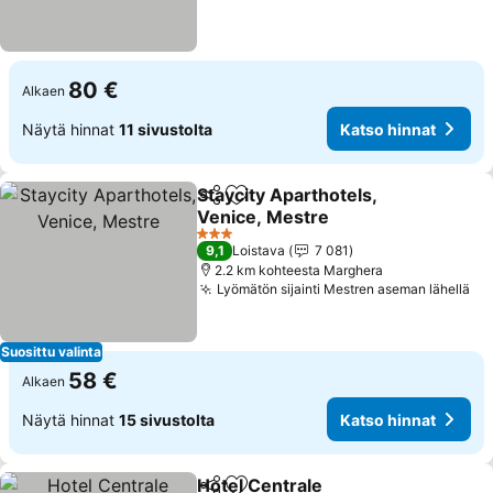
80 €
Alkaen
Näytä hinnat
11 sivustolta
Katso hinnat
Staycity Aparthotels,
Jaa
Lisää suosikkeihin
Venice, Mestre
3 Tähtiluokitus
9,1
Loistava
7 081
2.2 km kohteesta Marghera
Lyömätön sijainti Mestren aseman lähellä
Suosittu valinta
58 €
Alkaen
Näytä hinnat
15 sivustolta
Katso hinnat
Hotel Centrale