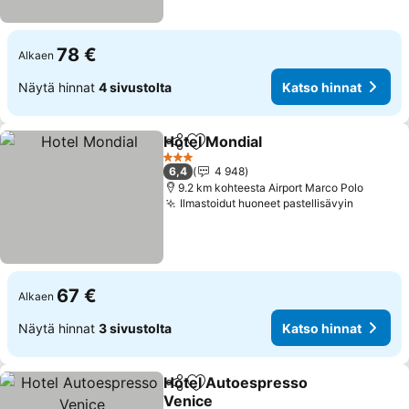
78 €
Alkaen
Näytä hinnat
4 sivustolta
Katso hinnat
Hotel Mondial
Jaa
Lisää suosikkeihin
3 Tähtiluokitus
6,4
4 948
9.2 km kohteesta Airport Marco Polo
Ilmastoidut huoneet pastellisävyin
67 €
Alkaen
Näytä hinnat
3 sivustolta
Katso hinnat
Hotel Autoespresso
Jaa
Lisää suosikkeihin
Venice