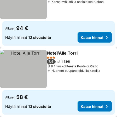
Kansainvälistä ja aasialaista ruokaa
94 €
Alkaen
Näytä hinnat
12 sivustolta
Katso hinnat
Hotel Alle Torri
Jaa
Lisää suosikkeihin
3 Tähtiluokitus
7,4
1 186
9.4 km kohteesta Ponte di Rialto
Huoneet puupaneloiduilla katoilla
58 €
Alkaen
Näytä hinnat
13 sivustolta
Katso hinnat