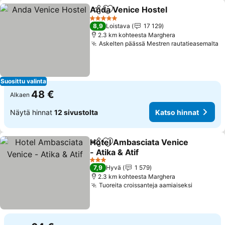
Anda Venice Hostel
Jaa
Lisää suosikkeihin
5 Tähtiluokitus
8,9
Loistava
17 129
2.3 km kohteesta Marghera
Askelten päässä Mestren rautatieasemalta
Suosittu valinta
48 €
Alkaen
Näytä hinnat
12 sivustolta
Katso hinnat
Hotel Ambasciata Venice
Jaa
Lisää suosikkeihin
- Atika & Atif
3 Tähtiluokitus
7,9
Hyvä
1 579
2.3 km kohteesta Marghera
Tuoreita croissanteja aamiaiseksi