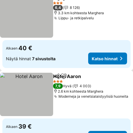
Jaa
Lisää suosikkeihin
3 Tähtiluokitus
6,4
8 126
3.3 km kohteesta Marghera
Lippu- ja retkipalvelu
40 €
Alkaen
Näytä hinnat
7 sivustolta
Katso hinnat
Hotel Aaron
Jaa
Lisää suosikkeihin
3 Tähtiluokitus
7,9
Hyvä
4 003
2.6 km kohteesta Marghera
Moderneja ja venetsialaistyylisiä huoneita
39 €
Alkaen