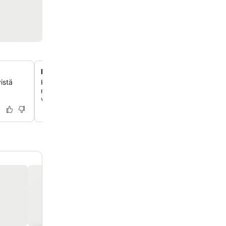
Historiallinen venetsialainen vieraanvaraisuus vuode
istä
Koe yksi Venetsian vanhimmista hotelleista, joka tarjoaa 
majoituksen perinteisillä kalusteilla ja tarinallisella menn
vanhankaupungin sydämessä.