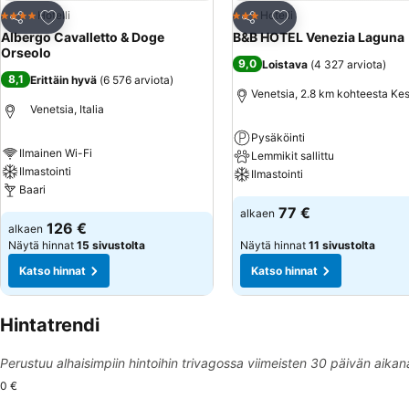
Lisää suosikkeihin
Lisää suosikkeihin
Hotelli
Hotelli
4 Tähtiluokitus
3 Tähtiluokitus
Jaa
Jaa
Albergo Cavalletto & Doge
B&B HOTEL Venezia Laguna
Orseolo
9,0
Loistava
(
4 327 arviota
)
8,1
Erittäin hyvä
(
6 576 arviota
)
Venetsia, 2.8 km kohteesta Ke
Venetsia, Italia
Pysäköinti
Ilmainen Wi-Fi
Lemmikit sallittu
Ilmastointi
Ilmastointi
Baari
77 €
alkaen
126 €
alkaen
Näytä hinnat
15 sivustolta
Näytä hinnat
11 sivustolta
Katso hinnat
Katso hinnat
Hintatrendi
Perustuu alhaisimpiin hintoihin trivagossa viimeisten 30 päivän aikan
0 €