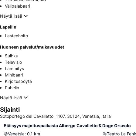
Välipalabaari
Näytä lisää
Lapsille
Lastenhoito
Huoneen palvelut/mukavuudet
Suihku
Televisio
Lämmitys
Minibaari
Kirjoituspöytä
Puhelin
Näytä lisää
Sijainti
Sotoportego del Cavalletto, 1107, 30124, Venetsia, Italia
Etäisyys majoituspaikasta Albergo Cavalletto & Doge Orseolo
Venetsia
:
0.1
km
Teatro La Feni