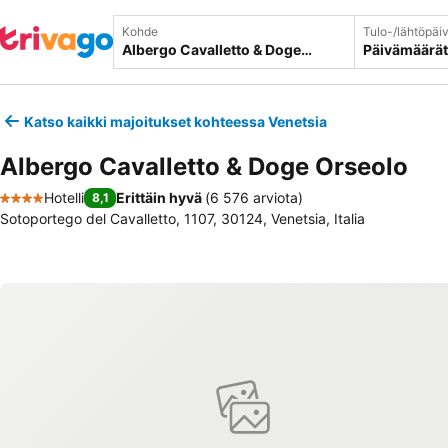
Kohde
Tulo-/lähtöpäi
Päivämäärät
Katso kaikki majoitukset kohteessa Venetsia
Albergo Cavalletto & Doge Orseolo
Hotelli
Erittäin hyvä
(
6 576 arviota
)
8,1
4 Tähtiluokitus
Sotoportego del Cavalletto, 1107, 30124, Venetsia, Italia