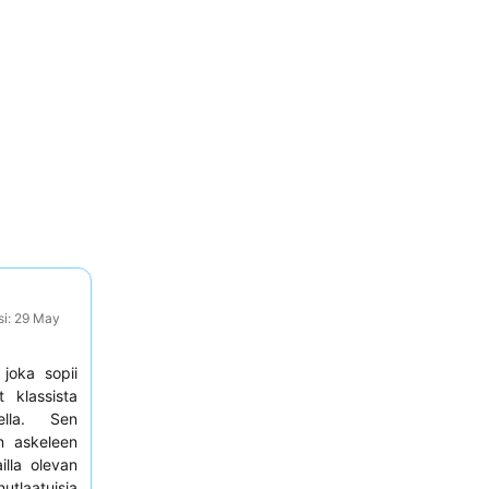
si: 29 May
joka sopii
t klassista
eella. Sen
n askeleen
illa olevan
nutlaatuisia