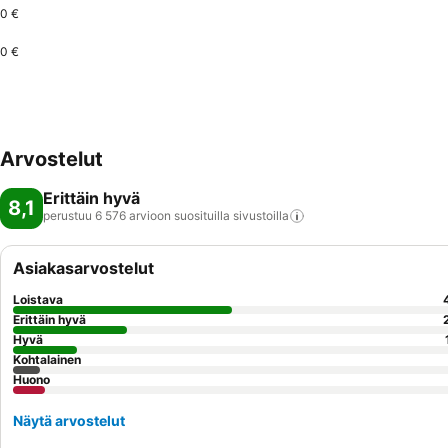
0 €
0 €
Arvostelut
Erittäin hyvä
8,1
perustuu 6 576 arvioon suosituilla
sivustoilla
Asiakasarvostelut
Loistava
Erittäin hyvä
Hyvä
Kohtalainen
Huono
Näytä arvostelut