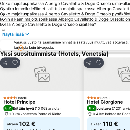
Onko majoituspaikassa Albergo Cavalletto & Doge Orseolo uima-alla
Ovatko lemmikkieläimet sallittuja majoituspaikassa Albergo Cavallet
Onko majoituspaikassa Albergo Cavalletto & Doge Orseolo pysäköinti
Mihin aikaan majoituspaikassa Albergo Cavalletto & Doge Orseolo on 
Missä Albergo Cavalletto & Doge Orseolo sijaitsee?
Näytä lisää
Varaussivustoilta saamamme hinnat ja saatavuus muuttuvat jatkuvasti. T
tarjousta kuin trivagosta.
Yksi suosituimmista (Hotels, Venetsia)
Lisää suosikkeihin
Lisää suosikkei
Jaa
Jaa
Hotelli
Hotelli
4 Tähtiluokitus
4 Tähtiluokitus
Hotel Principe
Hotel Giorgione
8,2
8,7
Erittäin hyvä
(
10 068 arviota
)
Loistava
(
7 201 arvi
1.0 km kohteesta Ponte di Rialto
0.4 km kohteesta Ponte
102 €
110 €
alkaen
alkaen