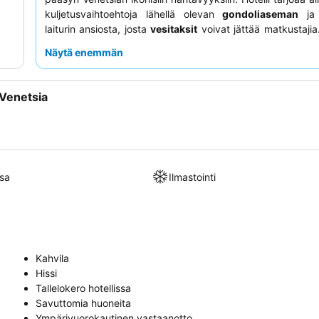
kuljetusvaihtoehtoja lähellä olevan
gondoliaseman
ja 
laiturin ansiosta, josta
vesitaksit
voivat jättää matkustajia
kehuvat jatkuvasti ammattitaitoista ja huomaavaista henkil
Näytä enemmän
aamiainen saa korkeat arvosanat laajasta ja moni
valikoimastaan lämpimiä ja mannermäisiä ruokia. Todella ik
oleskelun takaamiseksi harkitse huoneen va
Venetsia
kanavanäköalalla
.
sa
Ilmastointi
Kahvila
Hissi
Tallelokero hotellissa
Savuttomia huoneita
Ympärivuorokautinen vastaanotto