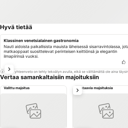
Hyvä tietää
Klassinen venetsialainen gastronomia
Nauti aidoista paikallisista mauista läheisessä sisarravintolassa, jot
matkaoppaat suosittelevat perinteisen keittiönsä ja elegantin
ilmapiirinsä vuoksi.
Tämä yhteenveto on tehty tekoälyn avulla, eikä se välttämättä ole aina täysin
Vertaa samankaltaisiin majoituksiin
Valittu majoitus
Vastaavia majoituksia
seuraava