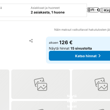
vä
Asiakkaat ja huoneet
FI · €
Kir
2 asiakasta, 1 huone
Näin maksut vaikuttavat hakutulosten jä
Lisää suosikkeihin
126 €
alkaen
Jaa
Näytä hinnat
15 sivustolta
Katso hinnat