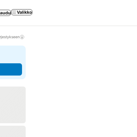
Valikko
jaudu
rjestykseen