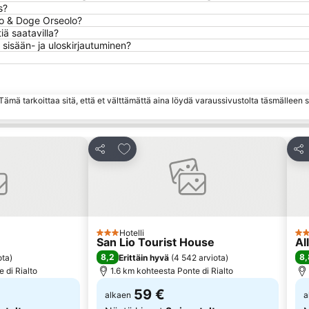
s?
to & Doge Orseolo?
ä saatavilla?
sisään- ja uloskirjautuminen?
ämä tarkoittaa sitä, että et välttämättä aina löydä varaussivustolta täsmälleen
hin
Lisää suosikkeihin
Jaa
Jaa
Hotelli
3 Tähtiluokitus
3 T
San Lio Tourist House
Al
8,2
8,
ota
)
Erittäin hyvä
(
4 542 arviota
)
 di Rialto
1.6 km kohteesta Ponte di Rialto
59 €
alkaen
a