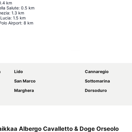
0.4
km
lla Salute
:
0.5
km
nezia
:
1.3
km
 Lucia
:
1.5
km
olo Airport
:
8
km
Laajenna kartta
a
Lido
Cannaregio
San Marco
Sottomarina
Marghera
Dorsoduro
ikkaa Albergo Cavalletto & Doge Orseolo