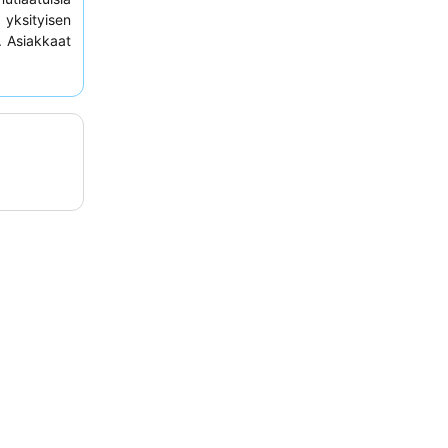
yksityisen
. Asiakkaat
ökuntaa, ja
puolisesta
imuistoisen
raamista