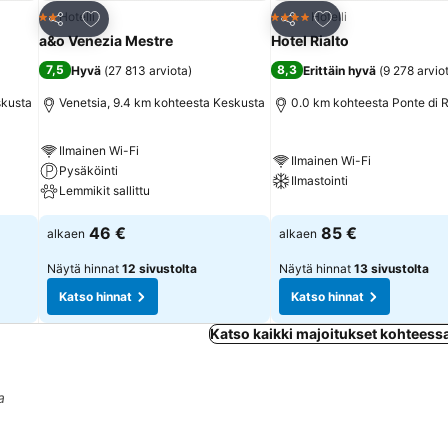
Lisää suosikkeihin
Lisää suosikkeihin
Hotelli
Hotelli
2 Tähtiluokitus
4 Tähtiluokitus
Jaa
Jaa
a&o Venezia Mestre
Hotel Rialto
7,5
8,3
Hyvä
(
27 813 arviota
)
Erittäin hyvä
(
9 278 arvio
skusta
Venetsia, 9.4 km kohteesta Keskusta
0.0 km kohteesta Ponte di R
Ilmainen Wi-Fi
Ilmainen Wi-Fi
Pysäköinti
Ilmastointi
Lemmikit sallittu
46 €
85 €
alkaen
alkaen
Näytä hinnat
12 sivustolta
Näytä hinnat
13 sivustolta
Katso hinnat
Katso hinnat
Katso kaikki majoitukset kohteess
a