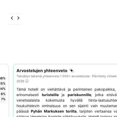
Arvostelujen yhteenveto
Tekoälyn tekemä yhteenveto 1 000+ arvostelusta · Päivitetty viimek
48
%
2026
25
%
14
%
Tämä hotelli on viehättävä ja perinteinen pakopaikka, 
6
%
erinomaisesti
turisteille
ja
pariskunnille
, jotka etsivä
7
%
venetsialaista kokemusta hyvällä hinta-laatusuht
houkuttelevin ominaisuus on sen sijainti vain muutama
päässä
Pyhän Markuksen torilta
, tarjoten vertaansa va
pääsyn Venetsian ikonisiin nähtävyyksiin. Hotelli tarjoaa ai