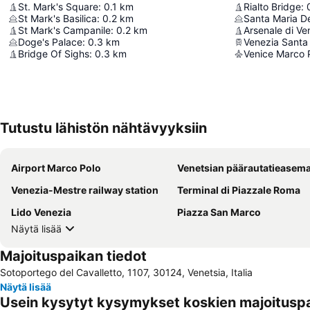
St. Mark's Square
:
0.1
km
Rialto Bridge
:
St Mark's Basilica
:
0.2
km
Santa Maria De
St Mark's Campanile
:
0.2
km
Arsenale di Ve
Doge's Palace
:
0.3
km
Venezia Santa
Bridge Of Sighs
:
0.3
km
Venice Marco P
Tutustu lähistön nähtävyyksiin
Airport Marco Polo
Venetsian päärautatieasem
Venezia-Mestre railway station
Terminal di Piazzale Roma
Lido Venezia
Piazza San Marco
Näytä lisää
Majoituspaikan tiedot
Sotoportego del Cavalletto, 1107, 30124, Venetsia, Italia
Näytä lisää
Usein kysytyt kysymykset koskien majoituspa