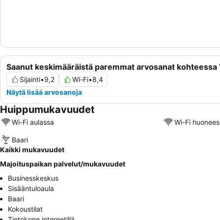
Saanut keskimääräistä paremmat arvosanat kohteessa 
Sijainti
•
9,2
Wi-Fi
•
8,4
Näytä lisää arvosanoja
Huippumukavuudet
Wi-Fi aulassa
Wi-Fi huonees
Baari
Kaikki mukavuudet
Majoituspaikan palvelut/mukavuudet
Businesskeskus
Sisääntuloaula
Baari
Kokoustilat
Tietokone internetillä