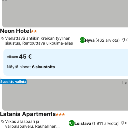
Neon Hotel
2 Tähtiluokitus
Katso hinnat
Viehättävä antiikin Kreikan tyylinen
Hyvä
(462 arviota)
7,9
0
sisustus, Rentouttava ulkouima-allas
Katso hinnat
45 €
Alkaen
Näytä hinnat
6 sivustolta
Suosittu valinta
Latania Apartments
3 Tähtiluokitus
Katso hinnat
Vilkas allasbaari ja
Loistava
(1 911 arviota)
9,3
0
välipalapalvelu, Rauhallinen