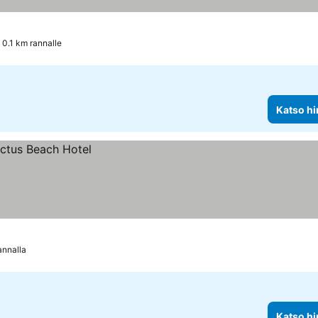
0.1 km rannalle
Katso hi
annalla
Katso hi