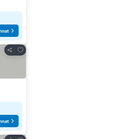
nnat
Lisää suosikkeihin
Jaa
nnat