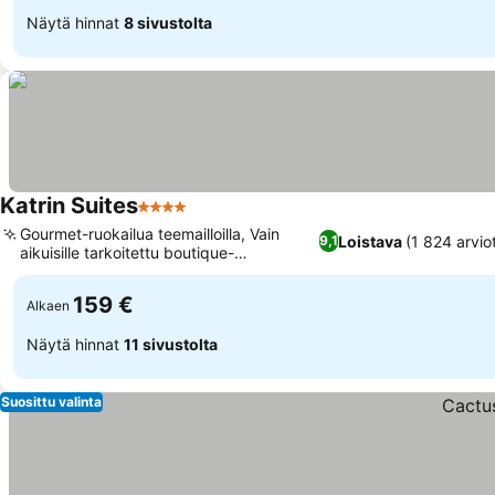
Näytä hinnat
8 sivustolta
Katrin Suites
4 Tähtiluokitus
Katso hinnat
Gourmet-ruokailua teemailloilla, Vain
Loistava
(1 824 arvio
9,1
aikuisille tarkoitettu boutique-
Katso hinnat
hotellikokemus
159 €
Alkaen
Näytä hinnat
11 sivustolta
Suosittu valinta