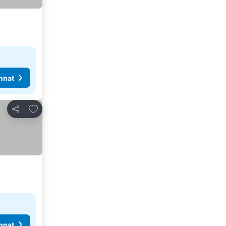
nnat
Lisää suosikkeihin
Jaa
nnat