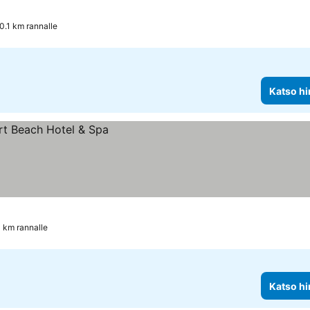
tus
 hinnat
0.1 km rannalle
Katso hi
1 km rannalle
Katso hi