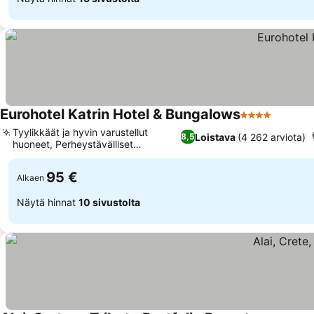
Eurohotel Katrin Hotel & Bungalows
4 Tähtiluokitu
Katso h
Tyylikkäät ja hyvin varustellut
Loistava
(4 262 arviota)
8,5
huoneet, Perheystävälliset
Katso hinnat
majoitukset
95 €
Alkaen
Näytä hinnat
10 sivustolta