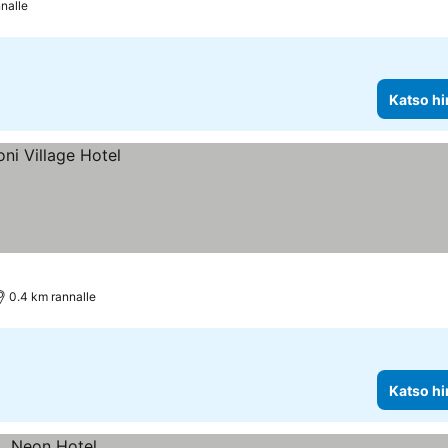
nalle
Katso hi
0.4 km rannalle
Katso hi