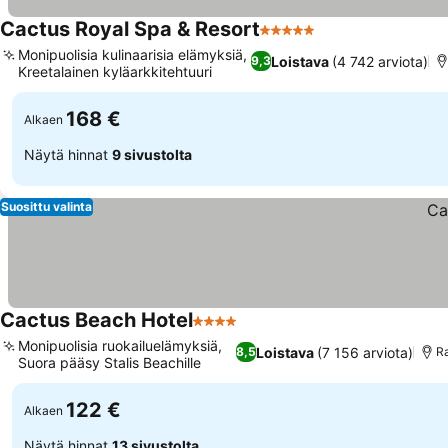
Cactus Royal Spa & Resort
5 Tähtiluokitus
Katso hinnat
Monipuolisia kulinaarisia elämyksiä,
Loistava
(4 742 arviota)
9,3
Kreetalainen kyläarkkitehtuuri
Katso hinnat
168 €
Alkaen
Näytä hinnat
9 sivustolta
Suosittu valinta
Cactus Beach Hotel
4 Tähtiluokitus
Katso hinnat
Monipuolisia ruokailuelämyksiä,
Loistava
(7 156 arviota)
8,5
R
Suora pääsy Stalis Beachille
Katso hinnat
122 €
Alkaen
Näytä hinnat
13 sivustolta