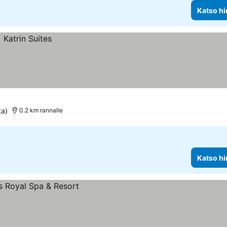
Katso hi
ta)
0.2 km rannalle
Katso hi