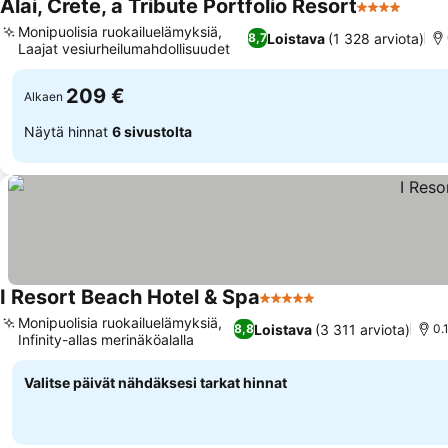
Alai, Crete, a Tribute Portfolio Resort
4 Tähtiluoki
Katso
Monipuolisia ruokailuelämyksiä,
Loistava
(1 328 arviota)
8,7
Laajat vesiurheilumahdollisuudet
Katso hinnat
209 €
Alkaen
Näytä hinnat
6 sivustolta
I Resort Beach Hotel & Spa
5 Tähtiluokitus
Katso hinnat
Monipuolisia ruokailuelämyksiä,
Loistava
(3 311 arviota)
8,8
0.
Infinity-allas merinäköalalla
Katso hinnat
Valitse päivät nähdäksesi tarkat hinnat