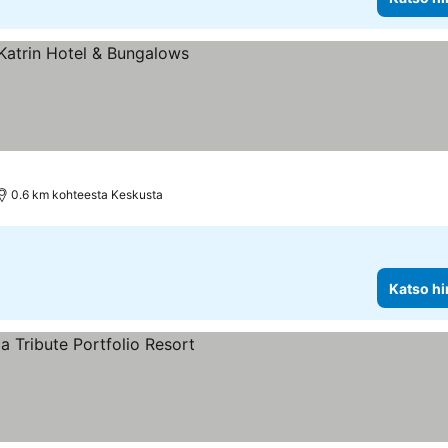
s
innat
0.6 km kohteesta Keskusta
Katso hi