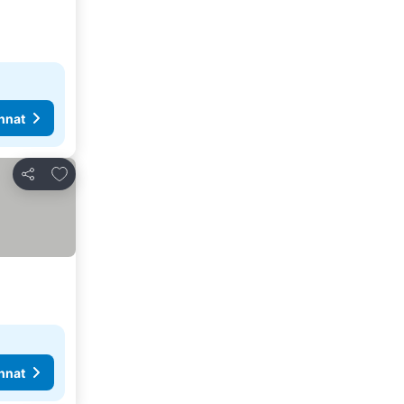
nnat
Lisää suosikkeihin
Jaa
nnat