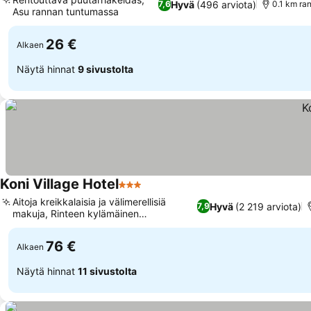
Hyvä
(496 arviota)
7,6
0.1 km ran
Asu rannan tuntumassa
Katso hinnat
26 €
Alkaen
Näytä hinnat
9 sivustolta
Koni Village Hotel
3 Tähtiluokitus
Katso hinnat
Aitoja kreikkalaisia ja välimerellisiä
Hyvä
(2 219 arviota)
7,9
makuja, Rinteen kylämäinen
Katso hinnat
arkkitehtuuri
76 €
Alkaen
Näytä hinnat
11 sivustolta