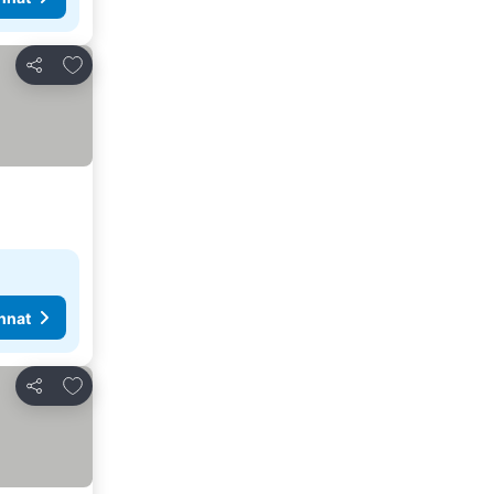
Lisää suosikkeihin
Jaa
nnat
Lisää suosikkeihin
Jaa