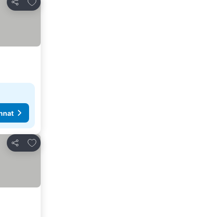
Lisää suosikkeihin
Jaa
nnat
Lisää suosikkeihin
Jaa