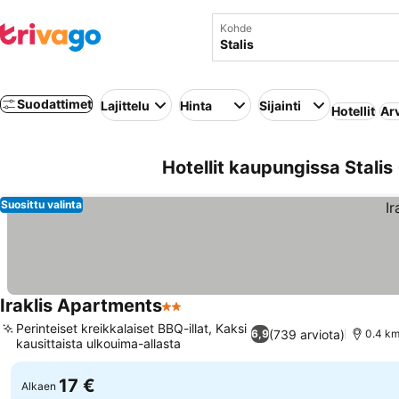
Kohde
Suodattimet
Lajittelu
Hinta
Sijainti
Hotellit
Ar
Hotellit kaupungissa Stalis
Suosittu valinta
Iraklis Apartments
2 Tähtiluokitus
Katso hinnat
Perinteiset kreikkalaiset BBQ-illat, Kaksi
(739 arviota)
6,9
0.4 km
kausittaista ulkouima-allasta
Katso hinnat
17 €
Alkaen