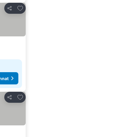
Lisää suosikkeihin
Jaa
nnat
Lisää suosikkeihin
Jaa