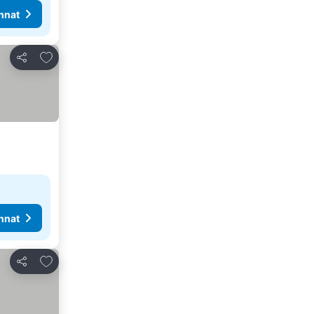
nnat
Lisää suosikkeihin
Jaa
nnat
Lisää suosikkeihin
Jaa