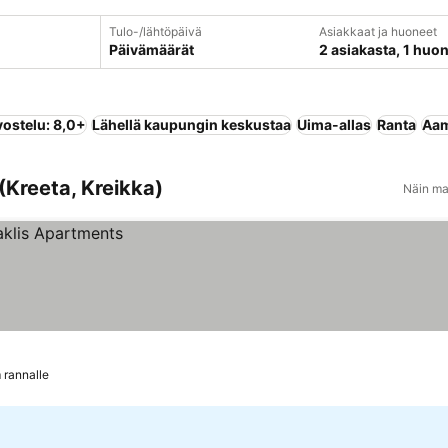
Tulo-/lähtöpäivä
Asiakkaat ja huoneet
Päivämäärät
2 asiakasta, 1 huo
vostelu: 8,0+
Lähellä kaupungin keskustaa
Uima-allas
Ranta
Aam
 (Kreeta, Kreikka)
Näin ma
 rannalle