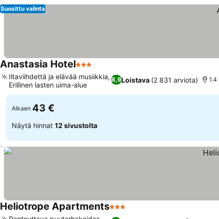
Suosittu valinta
Anastasia Hotel
3 Tähtiluokitus
Katso hinnat
Iltaviihdettä ja elävää musiikkia,
Loistava
(2 831 arviota)
8,9
1.4
Erillinen lasten uima-alue
Katso hinnat
43 €
Alkaen
Näytä hinnat
12 sivustolta
Heliotrope Apartments
3 Tähtiluokitus
Katso hinnat
Rentouttava puutarhakeidas,