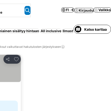
FI · €
Valikko
Kirjaudu
ne
Katso karttaa
iainen sisältyy hintaan
All inclusive
Ilmastointi
Huoneisto palvel
ksut vaikuttavat hakutulosten järjestykseen
Lisää suosikkeihin
Jaa