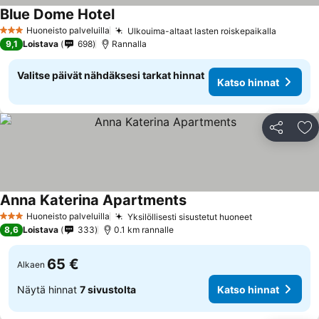
Blue Dome Hotel
Huoneisto palveluilla
Ulkouima-altaat lasten roiskepaikalla
3 Tähtiluokitus
9,1
Loistava
698
Rannalla
Valitse päivät nähdäksesi tarkat hinnat
Katso hinnat
Jaa
Li
Anna Katerina Apartments
Huoneisto palveluilla
Yksilöllisesti sisustetut huoneet
3 Tähtiluokitus
8,6
Loistava
333
0.1 km rannalle
65 €
Alkaen
Näytä hinnat
7 sivustolta
Katso hinnat