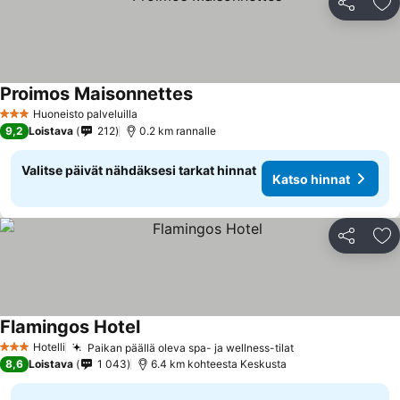
Jaa
Li
Proimos Maisonnettes
Huoneisto palveluilla
3 Tähtiluokitus
9,2
Loistava
212
0.2 km rannalle
Valitse päivät nähdäksesi tarkat hinnat
Katso hinnat
Jaa
Li
Flamingos Hotel
Hotelli
Paikan päällä oleva spa- ja wellness-tilat
3 Tähtiluokitus
8,6
Loistava
1 043
6.4 km kohteesta Keskusta