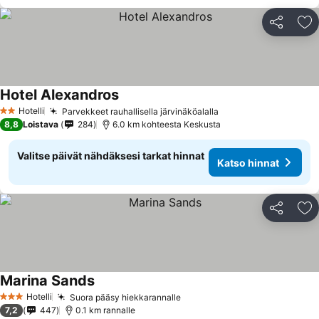
Jaa
Li
Hotel Alexandros
Hotelli
Parvekkeet rauhallisella järvinäköalalla
2 Tähtiluokitus
8,8
Loistava
284
6.0 km kohteesta Keskusta
Valitse päivät nähdäksesi tarkat hinnat
Katso hinnat
Jaa
Li
Marina Sands
Hotelli
Suora pääsy hiekkarannalle
3 Tähtiluokitus
7,2
447
0.1 km rannalle