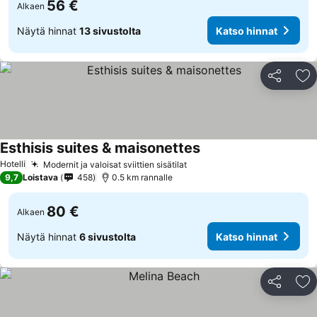
56 €
Alkaen
Näytä hinnat
13 sivustolta
Katso hinnat
Jaa
Li
Esthisis suites & maisonettes
Hotelli
Modernit ja valoisat sviittien sisätilat
9,7
Loistava
458
0.5 km rannalle
80 €
Alkaen
Näytä hinnat
6 sivustolta
Katso hinnat
Jaa
Li