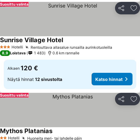
Suosittu valinta
Jaa
Li
Sunrise Village Hotel
Hotelli
Rentouttava allasalue runsailla aurinkotuoleilla
3 Tähtiluokitus
8,9
Loistava
1 483
0.6 km rannalle
120 €
Alkaen
Näytä hinnat
12 sivustolta
Katso hinnat
Suosittu valinta
Jaa
Li
Mythos Platanias
Hotelli
Huoneita meri- tai lahdelle päin