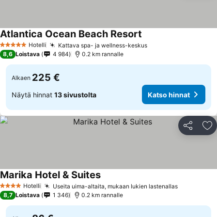
Atlantica Ocean Beach Resort
Hotelli
Kattava spa- ja wellness-keskus
5 Tähtiluokitus
8,6
Loistava
4 984
0.2 km rannalle
225 €
Alkaen
Näytä hinnat
13 sivustolta
Katso hinnat
Jaa
Li
Marika Hotel & Suites
Hotelli
Useita uima-altaita, mukaan lukien lastenallas
4 Tähtiluokitus
8,7
Loistava
1 346
0.2 km rannalle