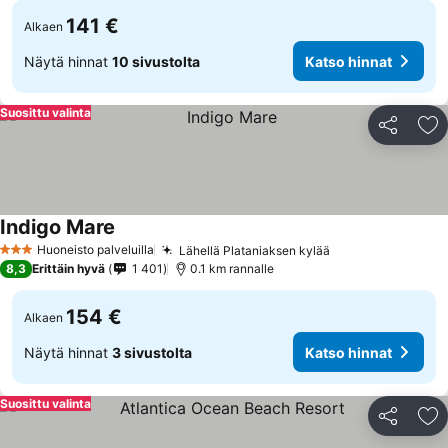
141 €
Alkaen
Näytä hinnat
10 sivustolta
Katso hinnat
Suosittu valinta
Jaa
Li
Indigo Mare
Huoneisto palveluilla
Lähellä Plataniaksen kylää
3 Tähtiluokitus
8,3
Erittäin hyvä
1 401
0.1 km rannalle
154 €
Alkaen
Näytä hinnat
3 sivustolta
Katso hinnat
Suosittu valinta
Jaa
Li