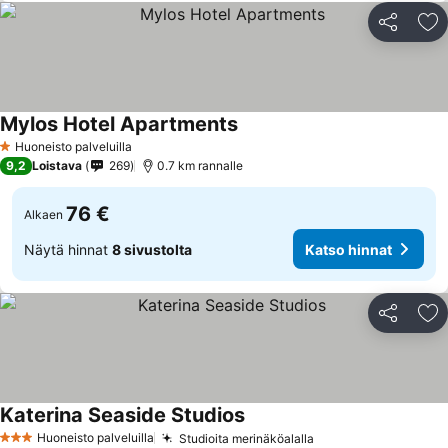
Jaa
Li
Mylos Hotel Apartments
Huoneisto palveluilla
1 Tähtiluokitus
9,2
Loistava
269
0.7 km rannalle
76 €
Alkaen
Näytä hinnat
8 sivustolta
Katso hinnat
Jaa
Li
Katerina Seaside Studios
Huoneisto palveluilla
Studioita merinäköalalla
3 Tähtiluokitus