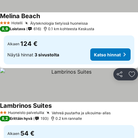
Melina Beach
Hotelli
Älyteknologia tietyissä huoneissa
3 Tähtiluokitus
8,9
Loistava
616
0.1 km kohteesta Keskusta
124 €
Alkaen
Näytä hinnat
3 sivustolta
Katso hinnat
Jaa
Li
Lambrinos Suites
Huoneisto palveluilla
Vehreä puutarha ja ulkouima-allas
2 Tähtiluokitus
8,2
Erittäin hyvä
193
0.2 km rannalle
54 €
Alkaen