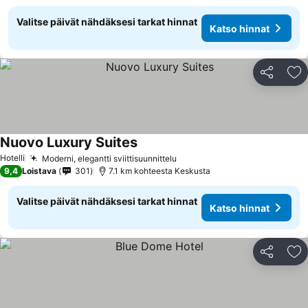
Valitse päivät nähdäksesi tarkat hinnat
Katso hinnat
Jaa
Li
Nuovo Luxury Suites
Hotelli
Moderni, elegantti sviittisuunnittelu
9,4
Loistava
301
7.1 km kohteesta Keskusta
Valitse päivät nähdäksesi tarkat hinnat
Katso hinnat
Jaa
Li