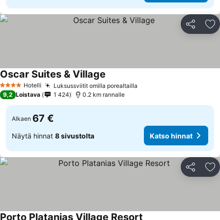
Jaa
Li
Oscar Suites & Village
Hotelli
Luksussviitit omilla porealtailla
4 Tähtiluokitus
9,2
Loistava
1 424
0.2 km rannalle
67 €
Alkaen
Näytä hinnat
8 sivustolta
Katso hinnat
Jaa
Li
Porto Platanias Village Resort