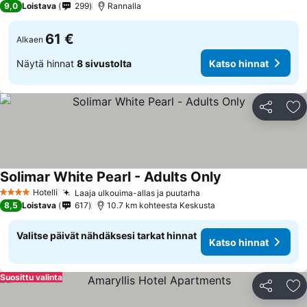
9,0
Loistava
299
Rannalla
61 €
Alkaen
Näytä hinnat
8 sivustolta
Katso hinnat
Jaa
Li
Solimar White Pearl - Adults Only
Hotelli
Laaja ulkouima-allas ja puutarha
4 Tähtiluokitus
8,5
Loistava
617
10.7 km kohteesta Keskusta
Valitse päivät nähdäksesi tarkat hinnat
Katso hinnat
Suosittu valinta
Jaa
Li