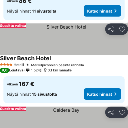
86 €
Alkaen
Näytä hinnat
11 sivustolta
Katso hinnat
Suosittu valinta
Jaa
Li
Silver Beach Hotel
Hotelli
Merikilpikonnien pesintä rannalla
4 Tähtiluokitus
9,0
Loistava
1 524
0.1 km rannalle
167 €
Alkaen
Näytä hinnat
15 sivustolta
Katso hinnat
Suosittu valinta
Jaa
Li