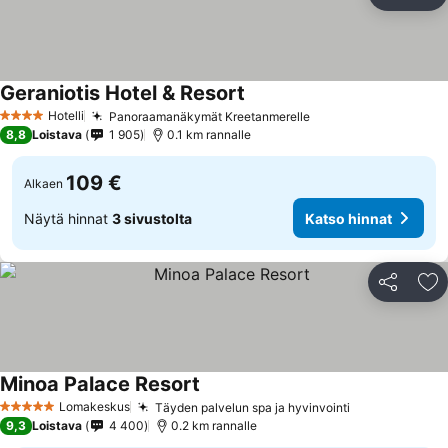
Jaa
Li
Geraniotis Hotel & Resort
Hotelli
Panoraamanäkymät Kreetanmerelle
4 Tähtiluokitus
8,8
Loistava
1 905
0.1 km rannalle
109 €
Alkaen
Näytä hinnat
3 sivustolta
Katso hinnat
Jaa
Li
Minoa Palace Resort
Lomakeskus
Täyden palvelun spa ja hyvinvointi
5 Tähtiluokitus
9,3
Loistava
4 400
0.2 km rannalle