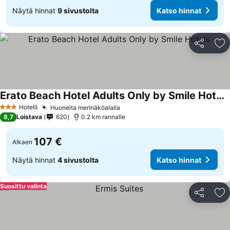
Näytä hinnat
9 sivustolta
Katso hinnat
Jaa
Li
Erato Beach Hotel Adults Only by Smile Hotels
Hotelli
Huoneita merinäköalalla
3 Tähtiluokitus
8,7
Loistava
620
0.2 km rannalle
107 €
Alkaen
Näytä hinnat
4 sivustolta
Katso hinnat
Suosittu valinta
Jaa
Li