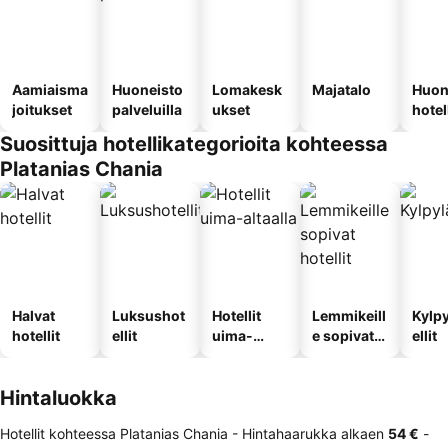
Aamiaisma
Huoneisto
Lomakesk
Majatalo
Huon
joitukset
palveluilla
ukset
hotel
Suosittuja hotellikategorioita kohteessa
Platanias Chania
Halvat
Luksushot
Hotellit
Lemmikeill
Kylp
hotellit
ellit
uima-
e sopivat
ellit
altaalla
hotellit
Hintaluokka
Hotellit kohteessa Platanias Chania -
Hintahaarukka
alkaen
‎54 €
-