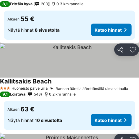
2 Tähtiluokitus
8,1
Erittäin hyvä
203
0.3 km rannalle
55 €
Alkaen
Näytä hinnat
8 sivustolta
Katso hinnat
Jaa
Li
Kallitsakis Beach
Huoneisto palveluilla
Rannan äärellä äärettömällä uima-altaalla
3 Tähtiluokitus
9,1
Loistava
548
0.2 km rannalle
63 €
Alkaen
Näytä hinnat
10 sivustolta
Katso hinnat