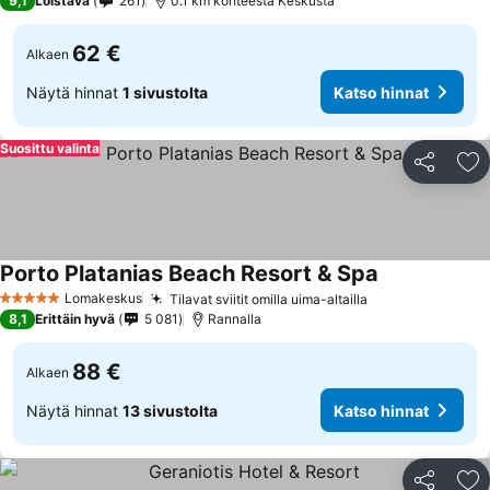
9,1
Loistava
261
0.1 km kohteesta Keskusta
62 €
Alkaen
Näytä hinnat
1 sivustolta
Katso hinnat
Suosittu valinta
Jaa
Li
Porto Platanias Beach Resort & Spa
Lomakeskus
Tilavat sviitit omilla uima-altailla
5 Tähtiluokitus
8,1
Erittäin hyvä
5 081
Rannalla
88 €
Alkaen
Näytä hinnat
13 sivustolta
Katso hinnat