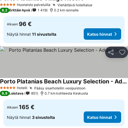
Huoneisto palveluilla
Viehättävä hotellialue
5 Tähtiluokitus
8,2
Erittäin hyvä
1 419
0.2 km rannalle
96 €
Alkaen
Näytä hinnat
11 sivustolta
Katso hinnat
Jaa
Li
Porto Platanias Beach Luxury Selection - Adults Only
Hotelli
Pääsy sisarhotellin vesipuistoon
5 Tähtiluokitus
8,9
Loistava
851
0.7 km kohteesta Keskusta
165 €
Alkaen
Näytä hinnat
3 sivustolta
Katso hinnat