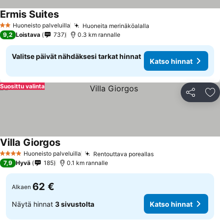
Ermis Suites
Huoneisto palveluilla
Huoneita merinäköalalla
2 Tähtiluokitus
9,2
Loistava
737
0.3 km rannalle
Valitse päivät nähdäksesi tarkat hinnat
Katso hinnat
Suosittu valinta
Jaa
Li
Villa Giorgos
Huoneisto palveluilla
Rentouttava poreallas
4 Tähtiluokitus
7,9
Hyvä
185
0.1 km rannalle
62 €
Alkaen
Näytä hinnat
3 sivustolta
Katso hinnat