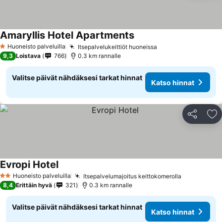
Amaryllis Hotel Apartments
Huoneisto palveluilla
Itsepalvelukeittiöt huoneissa
1 Tähtiluokitus
9,3
Loistava
766
0.3 km rannalle
Valitse päivät nähdäksesi tarkat hinnat
Katso hinnat
Jaa
Li
Evropi Hotel
Huoneisto palveluilla
Itsepalvelumajoitus keittokomerolla
2 Tähtiluokitus
8,4
Erittäin hyvä
321
0.3 km rannalle
Valitse päivät nähdäksesi tarkat hinnat
Katso hinnat