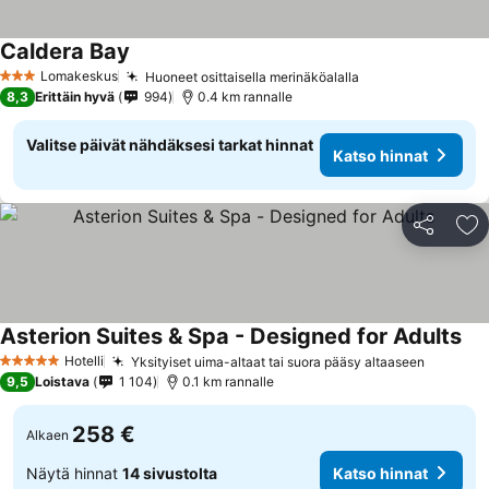
Caldera Bay
Lomakeskus
Huoneet osittaisella merinäköalalla
3 Tähtiluokitus
8,3
Erittäin hyvä
994
0.4 km rannalle
Valitse päivät nähdäksesi tarkat hinnat
Katso hinnat
Jaa
Li
Asterion Suites & Spa - Designed for Adults
Hotelli
Yksityiset uima-altaat tai suora pääsy altaaseen
5 Tähtiluokitus
9,5
Loistava
1 104
0.1 km rannalle
258 €
Alkaen
Näytä hinnat
14 sivustolta
Katso hinnat