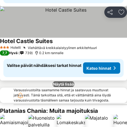
Jaa
Li
Hotel Castle Suites
Hotelli
Viehättävä kreikkalaistyylinen arkkitehtuuri
3 Tähtiluokitus
7,7
Hyvä
739
0.2 km rannalle
Valitse päivät nähdäksesi tarkat hinnat
Katso hinnat
Näytä lisää
Varaussivustoilta saamamme hinnat ja saatavuus muuttuvat
jatkuvasti. Tämä tarkoittaa sitä, että et välttämättä aina löydä
varaussivustolta täsmälleen samaa tarjousta kuin trivagosta.
Platanias Chania: Muita majoituksia