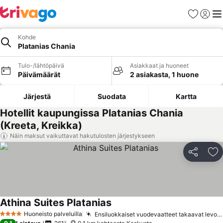
Suosikit
Kirjaud
Val
Kohde
Platanias Chania
Tulo-/lähtöpäivä
Asiakkaat ja huoneet
Päivämäärät
2 asiakasta, 1 huone
Järjestä
Suodata
Kartta
Hotellit kaupungissa Platanias Chania
(Kreeta, Kreikka)
Näin maksut vaikuttavat hakutulosten järjestykseen
Jaa
Li
Athina Suites Platanias
Huoneisto palveluilla
Ensiluokkaiset vuodevaatteet takaavat levolliset unet
4 Tähtiluokitus