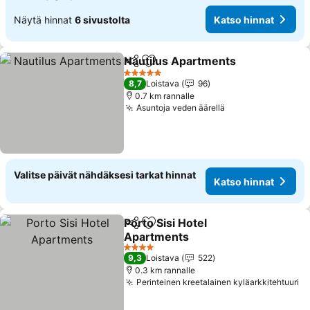
Näytä hinnat
6 sivustolta
Katso hinnat
Nautilus Apartments
Jaa
Lisää suosikkeihin
5 Tähtiluokitus
8,7
Loistava
96
0.7 km rannalle
Asuntoja veden äärellä
Valitse päivät nähdäksesi tarkat hinnat
Katso hinnat
Porto Sisi Hotel
Jaa
Lisää suosikkeihin
Apartments
4 Tähtiluokitus
9,3
Loistava
522
0.3 km rannalle
Perinteinen kreetalainen kyläarkkitehtuuri