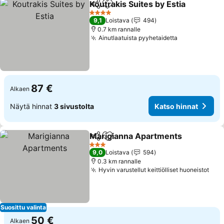
Koutrakis Suites by Estia
Jaa
Lisää suosikkeihin
4 Tähtiluokitus
9,1
Loistava
494
0.7 km rannalle
Ainutlaatuista pyyhetaidetta
87 €
Alkaen
Näytä hinnat
3 sivustolta
Katso hinnat
Marigianna Apartments
Jaa
Lisää suosikkeihin
3 Tähtiluokitus
9,0
Loistava
594
0.3 km rannalle
Hyvin varustellut keittiölliset huoneistot
Suosittu valinta
50 €
Alkaen