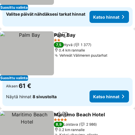
Suosittu valinta
Valitse päivät nähdäksesi tarkat hinnat
Katso hinnat
Palm Bay
Jaa
Lisää suosikkeihin
2 Tähtiluokitus
7,5
Hyvä
1 377
0.4 km rannalle
Vehreät Välimeren puutarhat
Suosittu valinta
61 €
Alkaen
Näytä hinnat
8 sivustolta
Katso hinnat
Maritimo Beach Hotel
Jaa
Lisää suosikkeihin
4 Tähtiluokitus
8,9
Loistava
2 986
0.2 km rannalle
Kaksi ulkouima-allasta