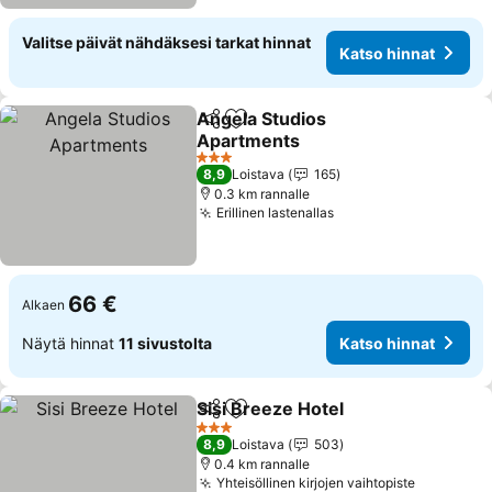
Valitse päivät nähdäksesi tarkat hinnat
Katso hinnat
Angela Studios
Jaa
Lisää suosikkeihin
Apartments
3 Tähtiluokitus
8,9
Loistava
165
0.3 km rannalle
Erillinen lastenallas
66 €
Alkaen
Näytä hinnat
11 sivustolta
Katso hinnat
Sisi Breeze Hotel
Jaa
Lisää suosikkeihin
3 Tähtiluokitus
8,9
Loistava
503
0.4 km rannalle
Yhteisöllinen kirjojen vaihtopiste