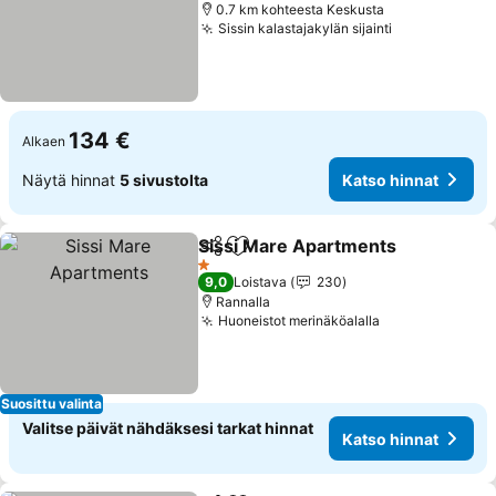
0.7 km kohteesta Keskusta
Sissin kalastajakylän sijainti
134 €
Alkaen
Näytä hinnat
5 sivustolta
Katso hinnat
Sissi Mare Apartments
Jaa
Lisää suosikkeihin
1 Tähtiluokitus
9,0
Loistava
230
Rannalla
Huoneistot merinäköalalla
Suosittu valinta
Valitse päivät nähdäksesi tarkat hinnat
Katso hinnat