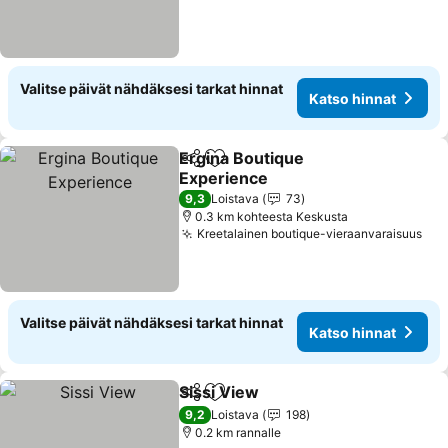
Valitse päivät nähdäksesi tarkat hinnat
Katso hinnat
Ergina Boutique
Jaa
Lisää suosikkeihin
Experience
9,3
Loistava
73
0.3 km kohteesta Keskusta
Kreetalainen boutique-vieraanvaraisuus
Valitse päivät nähdäksesi tarkat hinnat
Katso hinnat
Sissi View
Jaa
Lisää suosikkeihin
9,2
Loistava
198
0.2 km rannalle