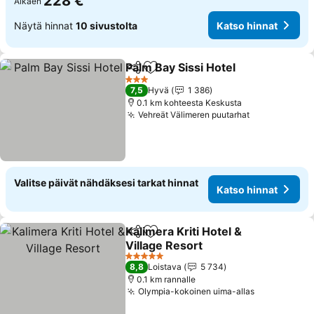
228 €
Alkaen
Näytä hinnat
10 sivustolta
Katso hinnat
Palm Bay Sissi Hotel
Jaa
Lisää suosikkeihin
3 Tähtiluokitus
7,5
Hyvä
1 386
0.1 km kohteesta Keskusta
Vehreät Välimeren puutarhat
Valitse päivät nähdäksesi tarkat hinnat
Katso hinnat
Kalimera Kriti Hotel &
Jaa
Lisää suosikkeihin
Village Resort
5 Tähtiluokitus
8,8
Loistava
5 734
0.1 km rannalle
Olympia-kokoinen uima-allas