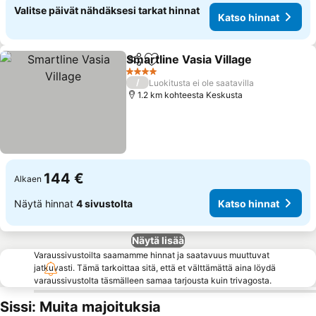
Valitse päivät nähdäksesi tarkat hinnat
Katso hinnat
Smartline Vasia Village
Jaa
Lisää suosikkeihin
4 Tähtiluokitus
/
Luokitusta ei ole saatavilla
1.2 km kohteesta Keskusta
144 €
Alkaen
Näytä hinnat
4 sivustolta
Katso hinnat
Näytä lisää
Varaussivustoilta saamamme hinnat ja saatavuus muuttuvat
jatkuvasti. Tämä tarkoittaa sitä, että et välttämättä aina löydä
varaussivustolta täsmälleen samaa tarjousta kuin trivagosta.
Sissi: Muita majoituksia