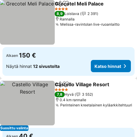
Grecotel Meli Palace
Jaa
Lisää suosikkeihin
4 Tähtiluokitus
8,9
Loistava
2 391
Rannalla
Melissa-ravintolan live-ruoanlaitto
150 €
Alkaen
Näytä hinnat
12 sivustolta
Katso hinnat
Castello Village Resort
Jaa
Lisää suosikkeihin
4 Tähtiluokitus
7,8
Hyvä
3 552
0.4 km rannalle
Perinteinen kreetalainen kyläarkkitehtuuri
Suosittu valinta
40 €
Alkaen