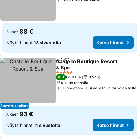
88 €
Alkaen
Näytä hinnat
13 sivustolta
Katso hinnat
Castello Boutique Resort
Jaa
Lisää suosikkeihin
& Spa
5 Tähtiluokitus
9,0
Loistava
1 946
0.4 km rannalle
Huoneet omilla uima-altailla tai porealtailla
Suosittu valinta
93 €
Alkaen
Näytä hinnat
11 sivustolta
Katso hinnat