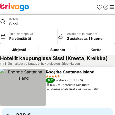
Suosikit
Kirjaud
Val
Kohde
Sissi
Tulo-/lähtöpäivä
Asiakkaat ja huoneet
Päivämäärät
2 asiakasta, 1 huone
Järjestä
Suodata
Kartta
Hotellit kaupungissa Sissi (Kreeta, Kreikka)
Näin maksut vaikuttavat hakutulosten järjestykseen
Enorme Santanna Island
Jaa
Lisää suosikkeihin
5 Tähtiluokitus
8,7
Loistava
1 440
0.4 km kohteesta Keskusta
Merinäköalalliset swim-up-sviitit