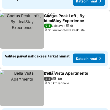
Katso hinnat
Cactus Peak Loft , By
Jaa
Lisää suosikkeihin
IdealStay Experience
9,5
Loistava
6
0.1 km kohteesta Keskusta
Valitse päivät nähdäksesi tarkat hinnat
Katso hinnat
Bella Vista Apartments
Jaa
Lisää suosikkeihin
4,8
18
0.5 km rannalle