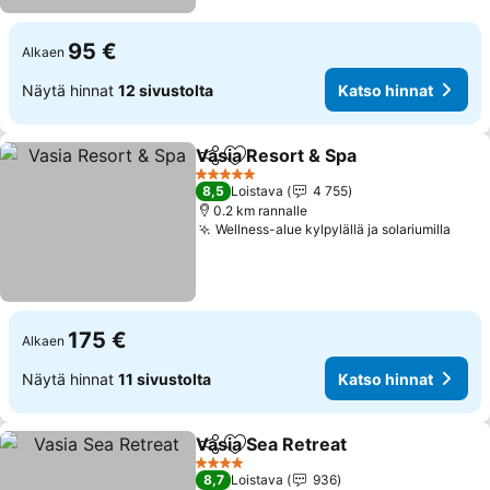
95 €
Alkaen
Näytä hinnat
12 sivustolta
Katso hinnat
Vasia Resort & Spa
Jaa
Lisää suosikkeihin
5 Tähtiluokitus
8,5
Loistava
4 755
0.2 km rannalle
Wellness-alue kylpylällä ja solariumilla
175 €
Alkaen
Näytä hinnat
11 sivustolta
Katso hinnat
Vasia Sea Retreat
Jaa
Lisää suosikkeihin
4 Tähtiluokitus
8,7
Loistava
936