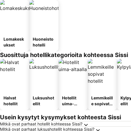
Lomakesk
Huoneisto
ukset
hotelli
Suosittuja hotellikategorioita kohteessa Sissi
Halvat
Luksushot
Hotellit
Lemmikeill
Kylp
hotellit
ellit
uima-
e sopivat
ellit
altaalla
hotellit
Usein kysytyt kysymykset kohteesta Sissi
Mitkä ovat parhaat hotellit kohteessa Sissi?
Mitkä ovat parhaat luksushotellit kohteessa Sissi?