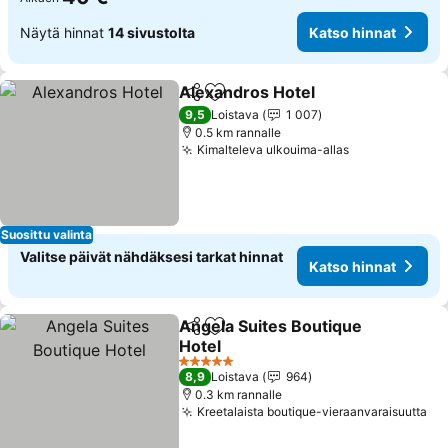
Näytä hinnat
14 sivustolta
Katso hinnat
Alexandros Hotel
Jaa
Lisää suosikkeihin
9,5
Loistava
1 007
0.5 km rannalle
Kimalteleva ulkouima-allas
Suosittu valinta
Valitse päivät nähdäksesi tarkat hinnat
Katso hinnat
Angela Suites Boutique
Jaa
Lisää suosikkeihin
Hotel
5 Tähtiluokitus
8,9
Loistava
964
0.3 km rannalle
Kreetalaista boutique-vieraanvaraisuutta