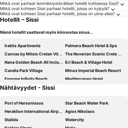
Mitkä ovat parhaat lemmikkiystävälliset hotellit kohteessa Sissi?
Mitkä ovat kohteen Sissi parhaat hotellit, joissa on kylpylä?
Mitkä ovat kohteen Sissi parhaat hotellit, joissa on uima-allas?
Hotellit – Sissi
Nämä hotellit saattavat myös kiinnostaa sinua...
Iraklis Apartments
Palmera Beach Hotel & Spa
Canvas by Mitsis Cretan Village
The Noverian Scenic Crete 5 Star Hilltop Villa Resort & Spa
Nana Golden Beach All Inclusive Resort
Eri Beach & Village Hotel
Candia Park Village
Minos Imperial Beach Resort
Enorme Infinity Beach
Mediterraneo Hotel
Nähtävyydet - Sissi
Enorme Santanna Island
Village Heights Resort
Porto Greco Village Beach Hotel
Semiramis Village Hotel
Port of Hersonissos
Star Beach Water Park
Koni Village Hotel
Solimar Ruby
Heraklion International Airport
Agios Nikolaos
Diogenis Blue Palace
SENSEANA Sea Side Resort & Aquadventure
Stalida
Watercity
Hersonissos Village
Sergios Hotel - Adults Friendly
Kokkini Chani
Malia