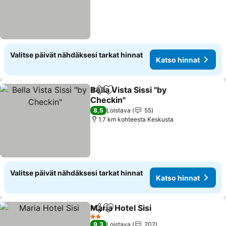
Valitse päivät nähdäksesi tarkat hinnat
Katso hinnat
Bella Vista Sissi "by
Jaa
Lisää suosikkeihin
Checkin"
8,5
Loistava
55
1.7 km kohteesta Keskusta
Valitse päivät nähdäksesi tarkat hinnat
Katso hinnat
Maria Hotel Sisi
Jaa
Lisää suosikkeihin
2 Tähtiluokitus
9,3
Loistava
202