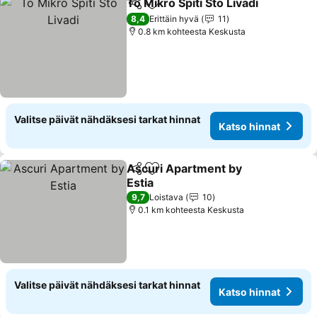
To Mikro Spiti Sto Livadi
Jaa
Lisää suosikkeihin
8,4
Erittäin hyvä
11
0.8 km kohteesta Keskusta
Valitse päivät nähdäksesi tarkat hinnat
Katso hinnat
Ascuri Apartment by
Jaa
Lisää suosikkeihin
Estia
9,7
Loistava
10
0.1 km kohteesta Keskusta
Valitse päivät nähdäksesi tarkat hinnat
Katso hinnat