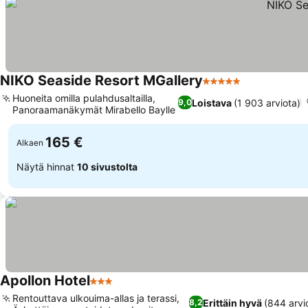
NIKO Seaside Resort MGallery
5 Tähtiluokitus
Huoneita omilla pulahdusaltailla,
Loistava
(1 903 arviota)
9,0
Panoraamanäkymät Mirabello Baylle
165 €
Alkaen
Näytä hinnat
10 sivustolta
Apollon Hotel
3 Tähtiluokitus
Rentouttava ulkouima-allas ja terassi,
Erittäin hyvä
(844 arvi
8,2