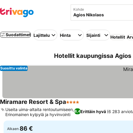
Kohde
Suodattimet
Lajittelu
Hinta
Sijainti
Hotellit
Ar
Hotellit kaupungissa Agios 
Suosittu valinta
Miramare Resort & Spa
4 Tähtiluokitus
Useita uima-altaita rentoutumiseen,
Erittäin hyvä
(6 283 arviot
8,4
Erinomainen kylpylä ja hyvinvointi
86 €
Alkaen