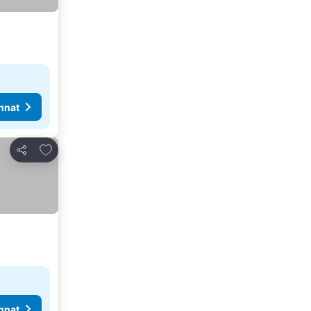
nnat
Lisää suosikkeihin
Jaa
nnat