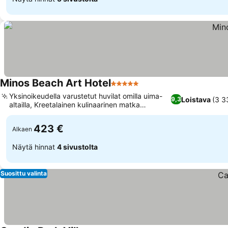
Minos Beach Art Hotel
5 Tähtiluokitus
Yksinoikeudella varustetut huvilat omilla uima-
Loistava
(3 3
9,3
altailla, Kreetalainen kulinaarinen matka
paikallisilla tuotteilla
423 €
Alkaen
Näytä hinnat
4 sivustolta
Suosittu valinta