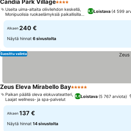
Candia Park Village
4 Tähtiluokitus
Useita uima-altaita oliivilehdon keskellä,
Loistava
(4 599 arv
9,2
Monipuolisia ruokaelämyksiä paikallisilla
mauilla
240 €
Alkaen
Näytä hinnat
6 sivustolta
Suosittu valinta
Zeus Eleva Mirabello Bay
5 Tähtiluokitus
Paikan päällä oleva elokuvateatteri,
Loistava
(5 767 arviota)
8,6
Laajat wellness- ja spa-palvelut
137 €
Alkaen
Näytä hinnat
14 sivustolta