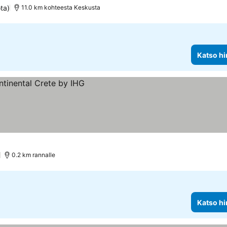
ta)
11.0 km kohteesta Keskusta
Katso hi
0.2 km rannalle
Katso hi