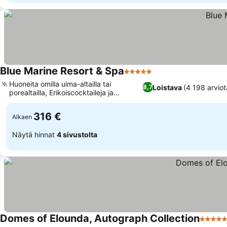
Blue Marine Resort & Spa
5 Tähtiluokitus
Huoneita omilla uima-altailla tai
Loistava
(4 198 arviot
8,7
porealtailla, Erikoiscocktaileja ja
kreppiravintola
316 €
Alkaen
Näytä hinnat
4 sivustolta
Domes of Elounda, Autograph Collection
5 Tähti