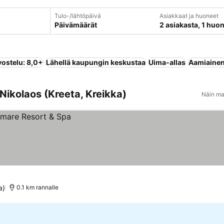
Tulo-/lähtöpäivä
Asiakkaat ja huoneet
Päivämäärät
2 asiakasta, 1 huo
vostelu: 8,0+
Lähellä kaupungin keskustaa
Uima-allas
Aamiainen 
Nikolaos (Kreeta, Kreikka)
Näin ma
a)
0.1 km rannalle