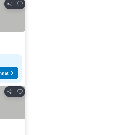
Lisää suosikkeihin
Jaa
nnat
Lisää suosikkeihin
Jaa