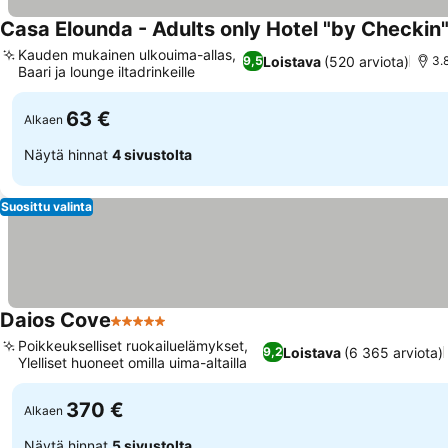
Casa Elounda - Adults only Hotel "by Checkin
Kauden mukainen ulkouima-allas,
Loistava
(520 arviota)
9,5
3.
Baari ja lounge iltadrinkeille
63 €
Alkaen
Näytä hinnat
4 sivustolta
Suosittu valinta
Daios Cove
5 Tähtiluokitus
Poikkeukselliset ruokailuelämykset,
Loistava
(6 365 arviota)
9,2
Ylelliset huoneet omilla uima-altailla
370 €
Alkaen
Näytä hinnat
5 sivustolta