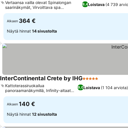
Vertaansa vailla olevat Spinalongan
Loistava
(4 739 arvio
9,4
saarinäkymät, Virvoittava spa
merivesialtaalla
364 €
Alkaen
Näytä hinnat
14 sivustolta
InterContinental Crete by IHG
5 Tähtiluokitus
Kattoterassiruokailua
Loistava
(1 104 arviota)
9,0
panoraamanäkymillä, Infinity-altaat
upeilla näkymillä
140 €
Alkaen
Näytä hinnat
12 sivustolta