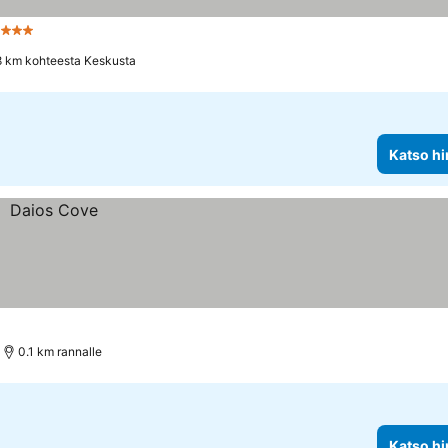
"
3 Tähtiluokitus
8 km kohteesta Keskusta
Katso hi
0.1 km rannalle
Katso hi