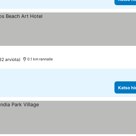
32 arviota)
0.1 km rannalle
Katso hi