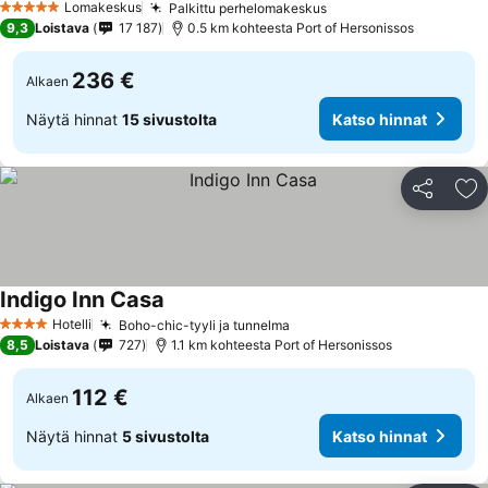
Lomakeskus
Palkittu perhelomakeskus
5 Tähtiluokitus
9,3
Loistava
17 187
0.5 km kohteesta Port of Hersonissos
236 €
Alkaen
Näytä hinnat
15 sivustolta
Katso hinnat
Jaa
Li
Indigo Inn Casa
Hotelli
Boho-chic-tyyli ja tunnelma
4 Tähtiluokitus
8,5
Loistava
727
1.1 km kohteesta Port of Hersonissos
112 €
Alkaen
Näytä hinnat
5 sivustolta
Katso hinnat