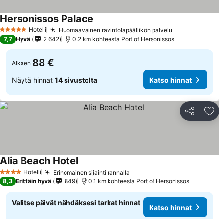
Hersonissos Palace
Hotelli
Huomaavainen ravintolapäällikön palvelu
5 Tähtiluokitus
7,7
Hyvä
2 642
0.2 km kohteesta Port of Hersonissos
88 €
Alkaen
Näytä hinnat
14 sivustolta
Katso hinnat
Jaa
Li
Alia Beach Hotel
Hotelli
Erinomainen sijainti rannalla
4 Tähtiluokitus
8,3
Erittäin hyvä
849
0.1 km kohteesta Port of Hersonissos
Valitse päivät nähdäksesi tarkat hinnat
Katso hinnat