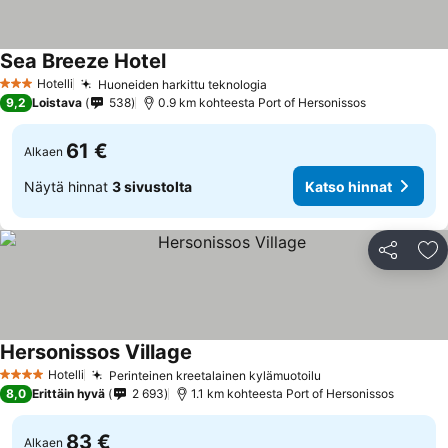
Sea Breeze Hotel
Hotelli
Huoneiden harkittu teknologia
3 Tähtiluokitus
9,2
Loistava
538
0.9 km kohteesta Port of Hersonissos
61 €
Alkaen
Näytä hinnat
3 sivustolta
Katso hinnat
Jaa
Li
Hersonissos Village
Hotelli
Perinteinen kreetalainen kylämuotoilu
4 Tähtiluokitus
8,0
Erittäin hyvä
2 693
1.1 km kohteesta Port of Hersonissos
83 €
Alkaen