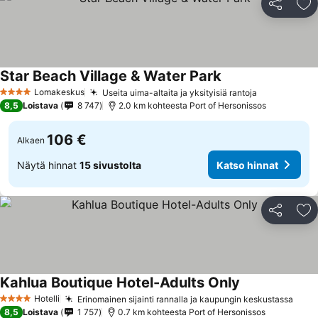
Jaa
Li
Star Beach Village & Water Park
Lomakeskus
Useita uima-altaita ja yksityisiä rantoja
4 Tähtiluokitus
8,5
Loistava
8 747
2.0 km kohteesta Port of Hersonissos
106 €
Alkaen
Näytä hinnat
15 sivustolta
Katso hinnat
Jaa
Li
Kahlua Boutique Hotel-Adults Only
Hotelli
Erinomainen sijainti rannalla ja kaupungin keskustassa
4 Tähtiluokitus
8,5
Loistava
1 757
0.7 km kohteesta Port of Hersonissos