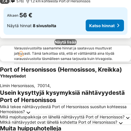
7,4
576
1.2 km kohteesta Port of Hersonissos
56 €
Alkaen
Näytä hinnat
8 sivustolta
Katso hinnat
Näytä lisää
Varaussivustoilta saamamme hinnat ja saatavuus muuttuvat
jatkuvasti. Tämä tarkoittaa sitä, että et välttämättä aina löydä
varaussivustolta täsmälleen samaa tarjousta kuin trivagosta.
Port of Hersonissos (Hernosissos, Kreikka)
Yhteystiedot
Limin Hersonissos
,
70014
,
Usein kysyttyjä kysymyksiä nähtävyydestä
Port of Hersonissos
Mikä tekee nähtävyydestä Port of Hersonissos suositun kohteessa
Hernosissos?
Mitä majoituspaikkoja on lähellä nähtävyyttä Port of Hersonissos?
Mitkä nähtävyydet ovat lähellä kohdetta Port of Hersonissos?
Muita huippuhotelleja