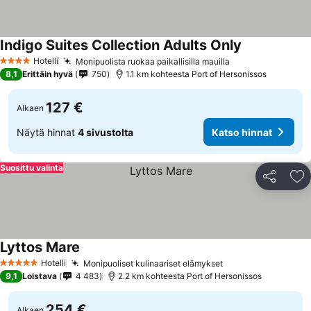
Indigo Suites Collection Adults Only
Hotelli
Monipuolista ruokaa paikallisilla mauilla
4 Tähtiluokitus
8,1
Erittäin hyvä
750
1.1 km kohteesta Port of Hersonissos
127 €
Alkaen
Näytä hinnat
4 sivustolta
Katso hinnat
Suosittu valinta
Jaa
Li
Lyttos Mare
Hotelli
Monipuoliset kulinaariset elämykset
5 Tähtiluokitus
9,1
Loistava
4 483
2.2 km kohteesta Port of Hersonissos
254 €
Alkaen