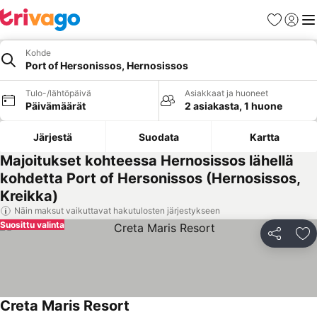
Suosikit
Kirjaud
Val
Kohde
Port of Hersonissos, Hernosissos
Tulo-/lähtöpäivä
Asiakkaat ja huoneet
Päivämäärät
2 asiakasta, 1 huone
Järjestä
Suodata
Kartta
Majoitukset kohteessa Hernosissos lähellä
kohdetta Port of Hersonissos (Hernosissos,
Kreikka)
Näin maksut vaikuttavat hakutulosten järjestykseen
Suosittu valinta
Jaa
Li
Creta Maris Resort