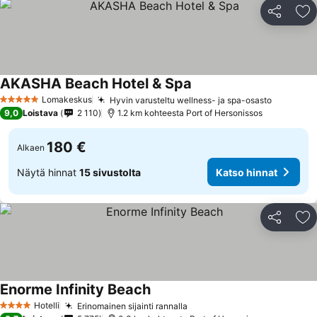
Jaa
Li
AKASHA Beach Hotel & Spa
Lomakeskus
Hyvin varusteltu wellness- ja spa-osasto
5 Tähtiluokitus
9,0
Loistava
2 110
1.2 km kohteesta Port of Hersonissos
180 €
Alkaen
Näytä hinnat
15 sivustolta
Katso hinnat
Jaa
Li
Enorme Infinity Beach
Hotelli
Erinomainen sijainti rannalla
4 Tähtiluokitus