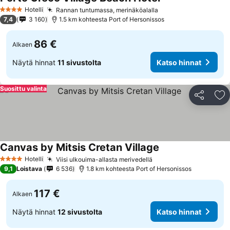
Hotelli
Rannan tuntumassa, merinäköalalla
4 Tähtiluokitus
7,4
3 160
1.5 km kohteesta Port of Hersonissos
86 €
Alkaen
Näytä hinnat
11 sivustolta
Katso hinnat
Suosittu valinta
Jaa
Li
Canvas by Mitsis Cretan Village
Hotelli
Viisi ulkouima-allasta merivedellä
4 Tähtiluokitus
9,1
Loistava
6 536
1.8 km kohteesta Port of Hersonissos
117 €
Alkaen
Näytä hinnat
12 sivustolta
Katso hinnat