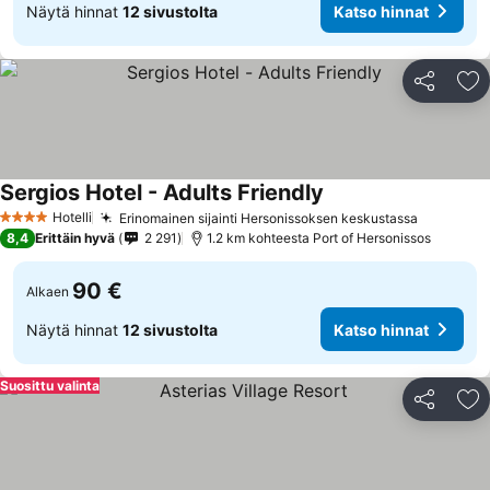
Näytä hinnat
12 sivustolta
Katso hinnat
Jaa
Li
Sergios Hotel - Adults Friendly
Hotelli
Erinomainen sijainti Hersonissoksen keskustassa
4 Tähtiluokitus
8,4
Erittäin hyvä
2 291
1.2 km kohteesta Port of Hersonissos
90 €
Alkaen
Näytä hinnat
12 sivustolta
Katso hinnat
Suosittu valinta
Jaa
Li