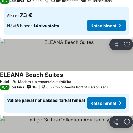
8,7
Loistava
5 775
0.3 km kohteesta Port of Hersonissos
73 €
Alkaen
Näytä hinnat
14 sivustolta
Katso hinnat
Jaa
Li
ELEANA Beach Suites
Hotelli
Modernit ja remontoidut sisätilat
9,4
Loistava
186
0.5 km kohteesta Port of Hersonissos
Valitse päivät nähdäksesi tarkat hinnat
Katso hinnat
Jaa
Li