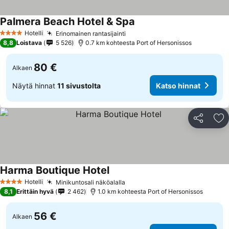
Palmera Beach Hotel & Spa
Hotelli
Erinomainen rantasijainti
4 Tähtiluokitus
8,8
Loistava
5 526
0.7 km kohteesta Port of Hersonissos
80 €
Alkaen
Näytä hinnat
11 sivustolta
Katso hinnat
Jaa
Li
Harma Boutique Hotel
Hotelli
Minikuntosali näköalalla
4 Tähtiluokitus
8,1
Erittäin hyvä
2 462
1.0 km kohteesta Port of Hersonissos
56 €
Alkaen