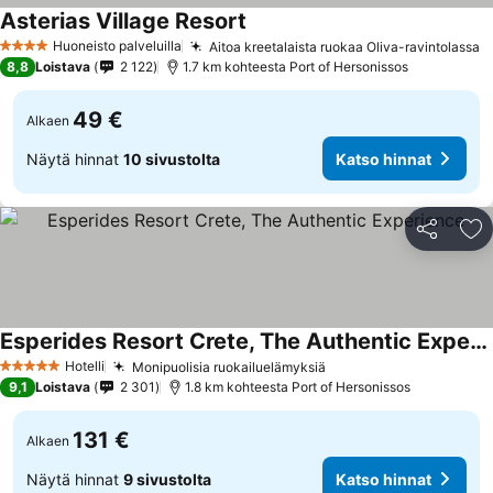
Asterias Village Resort
Huoneisto palveluilla
Aitoa kreetalaista ruokaa Oliva-ravintolassa
4 Tähtiluokitus
8,8
Loistava
2 122
1.7 km kohteesta Port of Hersonissos
49 €
Alkaen
Näytä hinnat
10 sivustolta
Katso hinnat
Jaa
Li
Esperides Resort Crete, The Authentic Experience
Hotelli
Monipuolisia ruokailuelämyksiä
5 Tähtiluokitus
9,1
Loistava
2 301
1.8 km kohteesta Port of Hersonissos
131 €
Alkaen
Näytä hinnat
9 sivustolta
Katso hinnat