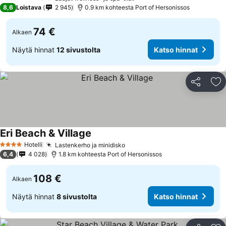
4 Tähtiluokitus
8,6
Loistava
2 945
0.9 km kohteesta Port of Hersonissos
74 €
Alkaen
Näytä hinnat
12 sivustolta
Katso hinnat
Jaa
Li
Eri Beach & Village
Hotelli
Lastenkerho ja minidisko
4 Tähtiluokitus
6,4
4 028
1.8 km kohteesta Port of Hersonissos
108 €
Alkaen
Näytä hinnat
8 sivustolta
Katso hinnat