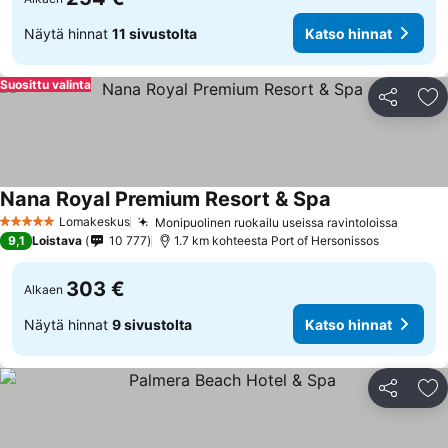
Näytä hinnat
11 sivustolta
Katso hinnat
Suosittu valinta
Jaa
Li
Nana Royal Premium Resort & Spa
Lomakeskus
Monipuolinen ruokailu useissa ravintoloissa
5 Tähtiluokitus
9,1
Loistava
10 777
1.7 km kohteesta Port of Hersonissos
303 €
Alkaen
Näytä hinnat
9 sivustolta
Katso hinnat
Jaa
Li