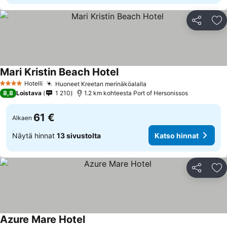
Jaa
Li
Mari Kristin Beach Hotel
Hotelli
Huoneet Kreetan merinäköalalla
4 Tähtiluokitus
8,8
Loistava
1 210
1.2 km kohteesta Port of Hersonissos
61 €
Alkaen
Näytä hinnat
13 sivustolta
Katso hinnat
Jaa
Li
Azure Mare Hotel