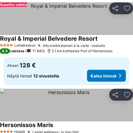
Suosittu valinta
Jaa
Li
Royal & Imperial Belvedere Resort
Lomakeskus
Aito kreikkalainen à la carte -ruokailu
4 Tähtiluokitus
8,5
Loistava
11 840
2.1 km kohteesta Port of Hersonissos
128 €
Alkaen
Näytä hinnat
12 sivustolta
Katso hinnat
Jaa
Li
Hersonissos Maris
Hotelli
Laajat wellness- ja spa-tilat