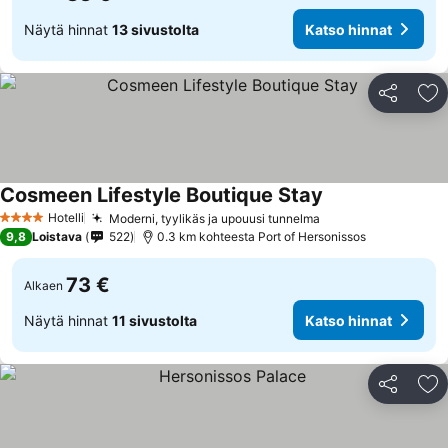
Näytä hinnat
13 sivustolta
Katso hinnat
Jaa
Li
Cosmeen Lifestyle Boutique Stay
Hotelli
Moderni, tyylikäs ja upouusi tunnelma
4 Tähtiluokitus
9,8
Loistava
522
0.3 km kohteesta Port of Hersonissos
73 €
Alkaen
Näytä hinnat
11 sivustolta
Katso hinnat
Jaa
Li