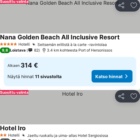
Suosittu valinta
Jaa
Li
Nana Golden Beach All Inclusive Resort
Hotelli
Seitsemän erillistä à la carte -ravintolaa
5 Tähtiluokitus
9,6
Loistava
82
3.4 km kohteesta Port of Hersonissos
314 €
Alkaen
Näytä hinnat
11 sivustolta
Katso hinnat
Suosittu valinta
Jaa
Li
Hotel Iro
Hotelli
Jaettu ruokailu ja uima-allas Hotel Sergiosissa
2 Tähtiluokitus