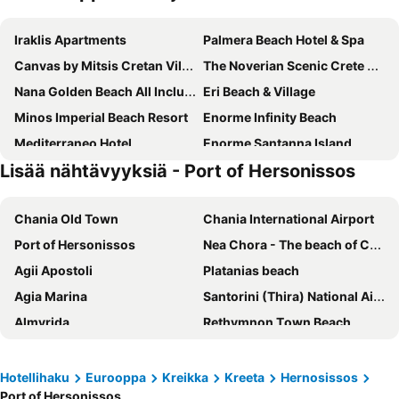
Iraklis Apartments
Palmera Beach Hotel & Spa
Canvas by Mitsis Cretan Village
The Noverian Scenic Crete 5 Star Hilltop Villa Resort & Spa
Nana Golden Beach All Inclusive Resort
Eri Beach & Village
Minos Imperial Beach Resort
Enorme Infinity Beach
Mediterraneo Hotel
Enorme Santanna Island
Lisää nähtävyyksiä - Port of Hersonissos
Village Heights Resort
Porto Greco Village Beach Hotel
Semiramis Village Hotel
Koni Village Hotel
Chania Old Town
Chania International Airport
Solimar Ruby
Diogenis Blue Palace
Port of Hersonissos
Nea Chora - The beach of Chania
SENSEANA Sea Side Resort & Aquadventure
Themis Beach Hotel
Agii Apostoli
Platanias beach
Astir Beach Hotel
Hersonissos Village
Agia Marina
Santorini (Thira) National Airport
Sergios Hotel - Adults Friendly
Lyttos Mare
Almyrida
Rethymnon Τown Beach
Eurohotel Katrin Hotel & Bungalows
Elmi Beach Hotel & Suites
Nea Chora - Synoikia
Kreetan viinifestivaali
Heliotrope Apartments
Sol Marina Beach Crete
Chanian satama
Star Beach Water Park
Harma Boutique Hotel
Gouves Bay by Omilos Hotels
Hotellihaku
Eurooppa
Kreikka
Kreeta
Hernosissos
Port of Hersonissos