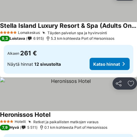
Stella Island Luxury Resort & Spa (Adults Only)
Lomakeskus
Täyden palvelun spa ja hyvinvointi
5 Tähtiluokitus
9,3
Loistava
6 915
5.3 km kohteesta Port of Hersonissos
261 €
Alkaen
Näytä hinnat
12 sivustolta
Katso hinnat
Jaa
Li
Heronissos Hotel
Hotelli
Retket ja paikallisten matkojen varaus
4 Tähtiluokitus
7,9
Hyvä
5 511
0.1 km kohteesta Port of Hersonissos