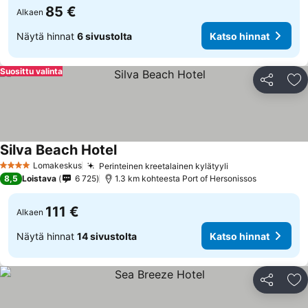
85 €
Alkaen
Näytä hinnat
6 sivustolta
Katso hinnat
Suosittu valinta
Jaa
Li
Silva Beach Hotel
Lomakeskus
Perinteinen kreetalainen kylätyyli
4 Tähtiluokitus
8,5
Loistava
6 725
1.3 km kohteesta Port of Hersonissos
111 €
Alkaen
Näytä hinnat
14 sivustolta
Katso hinnat
Jaa
Li