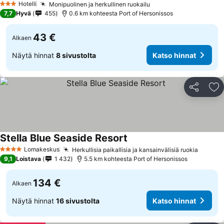
Hotelli
Monipuolinen ja herkullinen ruokailu
3 Tähtiluokitus
7,7
Hyvä
455
0.6 km kohteesta Port of Hersonissos
43 €
Alkaen
Näytä hinnat
8 sivustolta
Katso hinnat
Jaa
Li
Stella Blue Seaside Resort
Lomakeskus
Herkullisia paikallisia ja kansainvälisiä ruokia
4 Tähtiluokitus
9,1
Loistava
1 432
5.5 km kohteesta Port of Hersonissos
134 €
Alkaen
Näytä hinnat
16 sivustolta
Katso hinnat