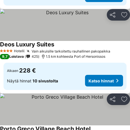
Jaa
Li
Deos Luxury Suites
Hotelli
Vain aikuisille tarkoitettu rauhallinen pakopaikka
4 Tähtiluokitus
9,7
Loistava
425
1.5 km kohteesta Port of Hersonissos
228 €
Alkaen
Näytä hinnat
10 sivustolta
Katso hinnat
Jaa
Li
Porto Greco Village Beach Hotel