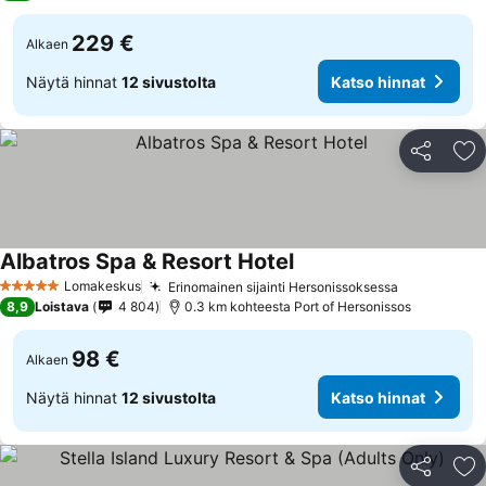
229 €
Alkaen
Näytä hinnat
12 sivustolta
Katso hinnat
Jaa
Li
Albatros Spa & Resort Hotel
Lomakeskus
Erinomainen sijainti Hersonissoksessa
5 Tähtiluokitus
8,9
Loistava
4 804
0.3 km kohteesta Port of Hersonissos
98 €
Alkaen
Näytä hinnat
12 sivustolta
Katso hinnat
Jaa
Li