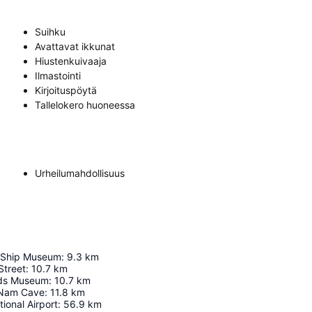
Suihku
Avattavat ikkunat
Hiustenkuivaaja
Ilmastointi
Kirjoituspöytä
Tallelokero huoneessa
Urheilumahdollisuus
 Ship Museum
:
9.3
km
Street
:
10.7
km
ds Museum
:
10.7
km
Nam Cave
:
11.8
km
ional Airport
:
56.9
km