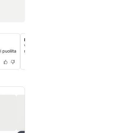
Kattava retki- ja lippupalvelu
Varmista vaivattomasti parhaat liput ja halutuimmat
i puolilta
ravintolavaraukset hotellin kätevän retkipalvelun avulla.