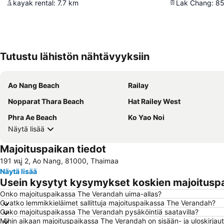
kayak rental
:
7.7
km
Lak Chang
:
85
Tutustu lähistön nähtävyyksiin
Ao Nang Beach
Railay
Nopparat Thara Beach
Hat Railey West
Phra Ae Beach
Ko Yao Noi
Näytä lisää
Majoituspaikan tiedot
191 หมู่ 2, Ao Nang, 81000, Thaimaa
Näytä lisää
Usein kysytyt kysymykset koskien majoitusp
Onko majoituspaikassa The Verandah uima-allas?
Ovatko lemmikkieläimet sallittuja majoituspaikassa The Verandah?
Onko majoituspaikassa The Verandah pysäköintiä saatavilla?
Mihin aikaan majoituspaikassa The Verandah on sisään- ja uloskirja