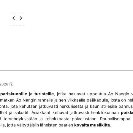
 2026
i
pariskunnille
ja
turisteille
, jotka haluavat uppoutua Ao Nangin v
lymatkan Ao Nangin rannalle ja sen vilkkaalle pääkadulle, josta on h
ohta, jota kehutaan jatkuvasti herkullisesta ja kauniisti esille pannu
hot ja salaatit. Asiakkaat kehuvat jatkuvasti henkilökunnan
poikk
tä tervehdyksistään ja tehokkaasta palvelustaan. Rauhallisempaa
la, jotta vältyttäisiin läheisten baarien
kovalta musiikilta
.