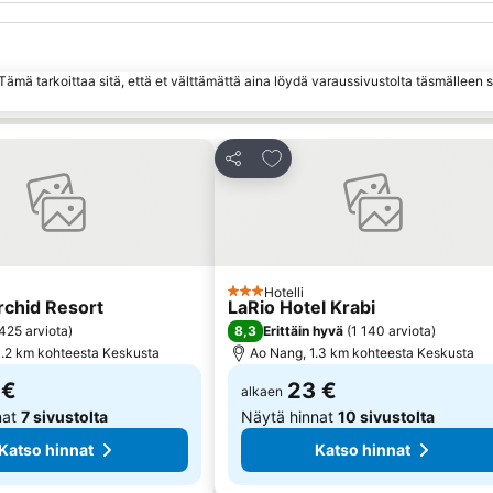
ämä tarkoittaa sitä, että et välttämättä aina löydä varaussivustolta täsmälleen
suosikkeihin
Lisää suosikkeihin
Jaa
Hotelli
tus
3 Tähtiluokitus
chid Resort
LaRio Hotel Krabi
8,3
425 arviota
)
Erittäin hyvä
(
1 140 arviota
)
.2 km kohteesta Keskusta
Ao Nang, 1.3 km kohteesta Keskusta
 €
23 €
alkaen
nat
7 sivustolta
Näytä hinnat
10 sivustolta
Katso hinnat
Katso hinnat