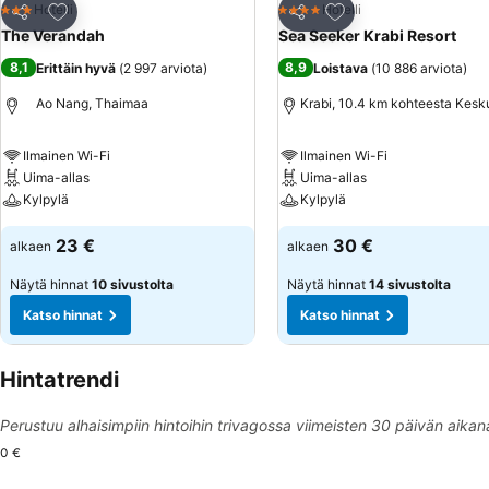
Lisää suosikkeihin
Lisää suosikkeihin
Hotelli
Hotelli
3 Tähtiluokitus
4 Tähtiluokitus
Jaa
Jaa
The Verandah
Sea Seeker Krabi Resort
8,1
8,9
Erittäin hyvä
(
2 997 arviota
)
Loistava
(
10 886 arviota
)
Ao Nang, Thaimaa
Krabi, 10.4 km kohteesta Kesk
Ilmainen Wi-Fi
Ilmainen Wi-Fi
Uima-allas
Uima-allas
Kylpylä
Kylpylä
23 €
30 €
alkaen
alkaen
Näytä hinnat
10 sivustolta
Näytä hinnat
14 sivustolta
Katso hinnat
Katso hinnat
Hintatrendi
Perustuu alhaisimpiin hintoihin trivagossa viimeisten 30 päivän aikan
0 €