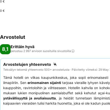
0 €
0 €
Arvostelut
Erittäin hyvä
8,1
perustuu 2 997 arvioon suosituilla
sivustoilla
Arvostelujen yhteenveto
Tekoälyn tekemä yhteenveto 500+ arvostelusta · Päivitetty viimeksi: 29 May
Tämä hotelli on vilkas kaupunkikeskus, joka sopii erinomaisest
ilmapiiriin. Sen
erinomainen sijainti
tarjoaa vieraille lyhyen käve
kauppoihin, ravintoloihin ja viihteeseen. Hotellin kahvila on kohok
mukaan lukien monipuolinen aamiaisbuffet sekä kehutut açai-kul
ystävällisyyttä ja avuliaisuutta
, ja heidät tunnetaan lämpimis
kaipaavien vieraiden tulisi harkita huonetta, joka ei ole kadun puolel