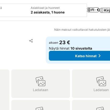
vä
Asiakkaat ja huoneet
FI · €
Kir
2 asiakasta, 1 huone
Näin maksut vaikuttavat hakutulosten jä
Lisää suosikkeihin
23 €
alkaen
Jaa
Näytä hinnat
10 sivustolta
Katso hinnat
Ladataan
Ladataan