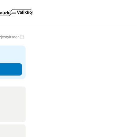
Valikko
jaudu
rjestykseen