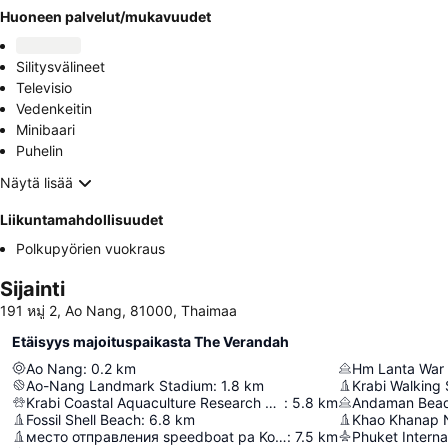
Huoneen palvelut/mukavuudet
Silitysvälineet
Televisio
Vedenkeitin
Minibaari
Puhelin
Näytä lisää
Liikuntamahdollisuudet
Polkupyörien vuokraus
Sijainti
191 หมู่ 2, Ao Nang, 81000, Thaimaa
Etäisyys majoituspaikasta The Verandah
Ao Nang
:
0.2
km
Hm Lanta War
Ao-Nang Landmark Stadium
:
1.8
km
Krabi Walking 
Krabi Coastal Aquaculture Research And Development Center
:
5.8
km
Andaman Bea
Fossil Shell Beach
:
6.8
km
Khao Khanap 
место отправления speedboat ра Ko Pong
:
7.5
km
Phuket Internat