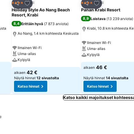
Lisää suosikkeihin
Lisää suosikkeihin
Hotelli
Hotelli
4 Tähtiluokitus
4 Tähtiluokitus
Jaa
Jaa
Holiday Style Ao Nang Beach
Panan Krabi Resort
Resort, Krabi
8,9
Loistava
(
13 239 arviota
)
8,4
Erittäin hyvä
(
7 873 arviota
)
usta
Krabi, 10.8 km kohteesta K
Ao Nang, 1.4 km kohteesta Keskusta
Ilmainen Wi-Fi
Ilmainen Wi-Fi
Uima-allas
Uima-allas
Kylpylä
Kylpylä
46 €
alkaen
42 €
alkaen
Näytä hinnat
12 sivustolta
Näytä hinnat
14 sivustolta
Katso hinnat
Katso hinnat
Katso kaikki majoitukset kohtees
a