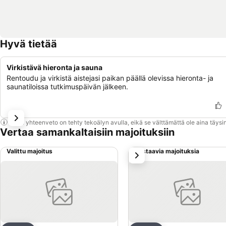
Hyvä tietää
Virkistävä hieronta ja sauna
Rentoudu ja virkistä aistejasi paikan päällä olevissa hieronta- ja
saunatiloissa tutkimuspäivän jälkeen.
Tämä yhteenveto on tehty tekoälyn avulla, eikä se välttämättä ole aina täysin
Vertaa samankaltaisiin majoituksiin
Valittu majoitus
Vastaavia majoituksia
seuraava