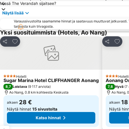
Missä The Verandah sijaitsee?
Näytä lisää
Varaussivustoilta saamamme hinnat ja saatavuus muuttuvat jatkuvasti. T
tarjousta kuin trivagosta.
Yksi suosituimmista (Hotels, Ao Nang)
Lisää suosikkeihin
Lisää 
Jaa
Jaa
Hotelli
Hotelli
4 Tähtiluokitus
4 Tähtiluoki
Sugar Marina Hotel CLIFFHANGER Aonang
Aonang Or
8,7
7,8
Loistava
(
9 117 arviota
)
Hyvä
(
7 
Ao Nang, 0.8 km kohteesta Keskusta
Ao Nang, 0
28 €
18
alkaen
alkaen
Näytä hinnat
15 sivustolta
Näytä hin
Katso hinnat