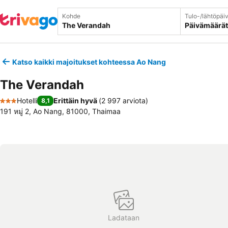
Kohde
Tulo-/lähtöpäi
Päivämäärät
Katso kaikki majoitukset kohteessa Ao Nang
The Verandah
Hotelli
Erittäin hyvä
(
2 997 arviota
)
8,1
3 Tähtiluokitus
191 หมู่ 2, Ao Nang, 81000, Thaimaa
Ladataan