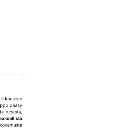
ilkkaaseen
elppo pääsy
sta ruoasta,
euksellista
 kokemusta