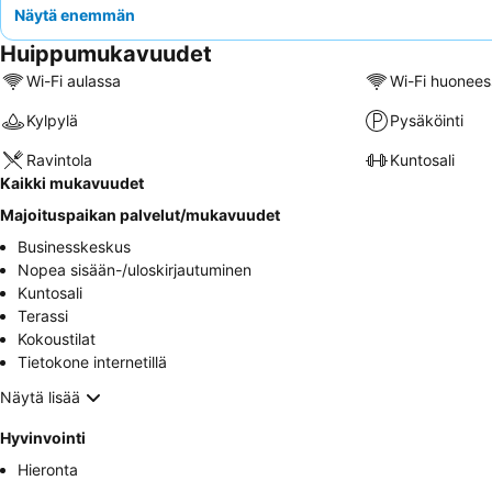
Näytä enemmän
Huippumukavuudet
Wi-Fi aulassa
Wi-Fi huonees
Kylpylä
Pysäköinti
Ravintola
Kuntosali
Kaikki mukavuudet
Majoituspaikan palvelut/mukavuudet
Businesskeskus
Nopea sisään-/uloskirjautuminen
Kuntosali
Terassi
Kokoustilat
Tietokone internetillä
Näytä lisää
Hyvinvointi
Hieronta