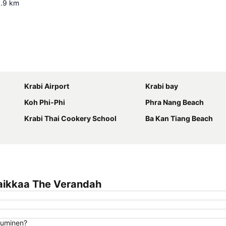
.9
km
Laajenna kartta
Krabi Airport
Krabi bay
Koh Phi-Phi
Phra Nang Beach
Krabi Thai Cookery School
Ba Kan Tiang Beach
aikkaa The Verandah
utuminen?