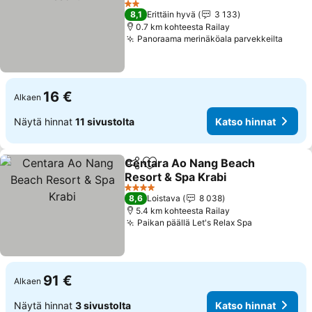
2 Tähtiluokitus
8,1
Erittäin hyvä
3 133
0.7 km kohteesta Railay
Panoraama merinäköala parvekkeilta
16 €
Alkaen
Näytä hinnat
11 sivustolta
Katso hinnat
Centara Ao Nang Beach
Jaa
Lisää suosikkeihin
Resort & Spa Krabi
4 Tähtiluokitus
8,6
Loistava
8 038
5.4 km kohteesta Railay
Paikan päällä Let's Relax Spa
91 €
Alkaen
Näytä hinnat
3 sivustolta
Katso hinnat