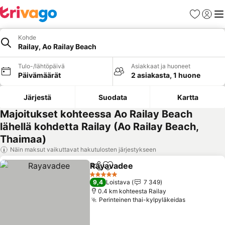
Suosikit
Kirjaud
Val
Kohde
Railay, Ao Railay Beach
Tulo-/lähtöpäivä
Asiakkaat ja huoneet
Päivämäärät
2 asiakasta, 1 huone
Järjestä
Suodata
Kartta
Majoitukset kohteessa Ao Railay Beach
lähellä kohdetta Railay (Ao Railay Beach,
Thaimaa)
Näin maksut vaikuttavat hakutulosten järjestykseen
Rayavadee
Jaa
Lisää suosikkeihin
5 Tähtiluokitus
9,4
Loistava
7 349
0.4 km kohteesta Railay
Perinteinen thai-kylpyläkeidas