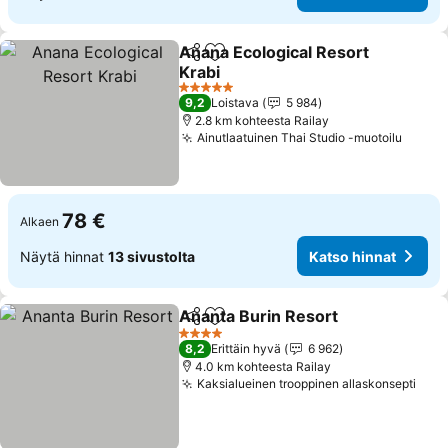
Anana Ecological Resort
Jaa
Lisää suosikkeihin
Krabi
5 Tähtiluokitus
9,2
Loistava
5 984
2.8 km kohteesta Railay
Ainutlaatuinen Thai Studio -muotoilu
78 €
Alkaen
Näytä hinnat
13 sivustolta
Katso hinnat
Ananta Burin Resort
Jaa
Lisää suosikkeihin
4 Tähtiluokitus
8,2
Erittäin hyvä
6 962
4.0 km kohteesta Railay
Kaksialueinen trooppinen allaskonsepti