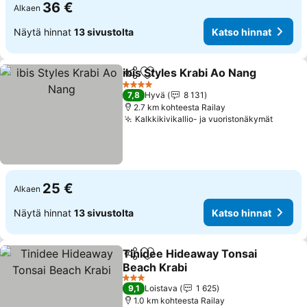
36 €
Alkaen
Näytä hinnat
13 sivustolta
Katso hinnat
ibis Styles Krabi Ao Nang
Jaa
Lisää suosikkeihin
4 Tähtiluokitus
7,8
Hyvä
8 131
2.7 km kohteesta Railay
Kalkkikivikallio- ja vuoristonäkymät
25 €
Alkaen
Näytä hinnat
13 sivustolta
Katso hinnat
Tinidee Hideaway Tonsai
Jaa
Lisää suosikkeihin
Beach Krabi
3 Tähtiluokitus
9,1
Loistava
1 625
1.0 km kohteesta Railay