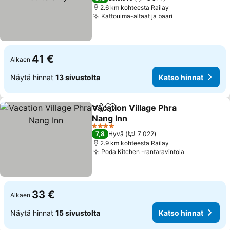
2.6 km kohteesta Railay
Kattouima-altaat ja baari
41 €
Alkaen
Näytä hinnat
13 sivustolta
Katso hinnat
Vacation Village Phra
Jaa
Lisää suosikkeihin
Nang Inn
4 Tähtiluokitus
7,8
Hyvä
7 022
2.9 km kohteesta Railay
Poda Kitchen -rantaravintola
33 €
Alkaen
Näytä hinnat
15 sivustolta
Katso hinnat