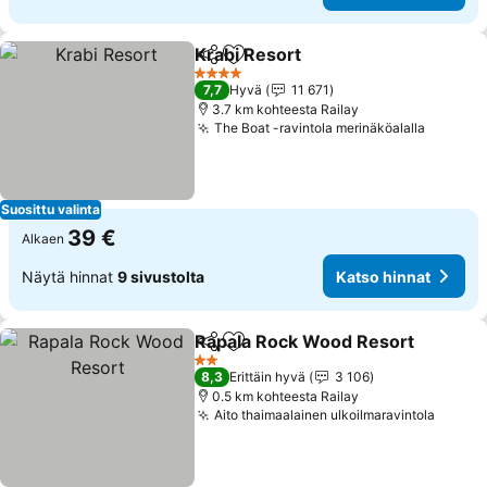
Krabi Resort
Jaa
Lisää suosikkeihin
4 Tähtiluokitus
7,7
Hyvä
11 671
3.7 km kohteesta Railay
The Boat -ravintola merinäköalalla
Suosittu valinta
39 €
Alkaen
Näytä hinnat
9 sivustolta
Katso hinnat
Rapala Rock Wood Resort
Jaa
Lisää suosikkeihin
2 Tähtiluokitus
8,3
Erittäin hyvä
3 106
0.5 km kohteesta Railay
Aito thaimaalainen ulkoilmaravintola