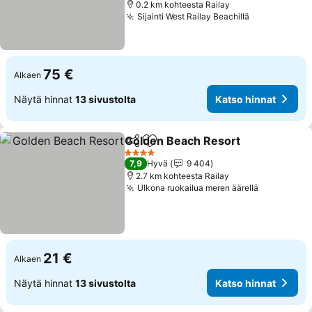
0.2 km kohteesta Railay
Sijainti West Railay Beachillä
75 €
Alkaen
Näytä hinnat
13 sivustolta
Katso hinnat
Golden Beach Resort
Jaa
Lisää suosikkeihin
4 Tähtiluokitus
7,9
Hyvä
9 404
2.7 km kohteesta Railay
Ulkona ruokailua meren äärellä
21 €
Alkaen
Näytä hinnat
13 sivustolta
Katso hinnat