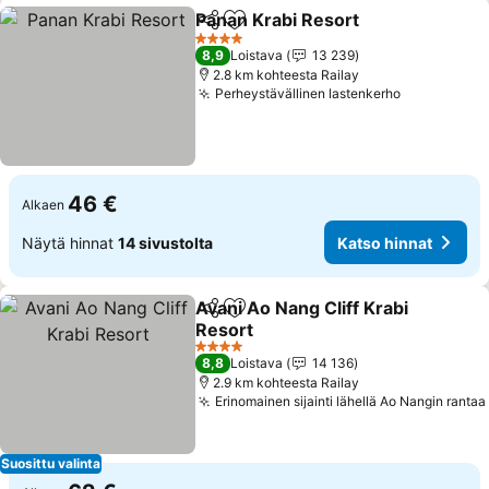
Panan Krabi Resort
Jaa
Lisää suosikkeihin
4 Tähtiluokitus
8,9
Loistava
13 239
2.8 km kohteesta Railay
Perheystävällinen lastenkerho
46 €
Alkaen
Näytä hinnat
14 sivustolta
Katso hinnat
Avani Ao Nang Cliff Krabi
Jaa
Lisää suosikkeihin
Resort
4 Tähtiluokitus
8,8
Loistava
14 136
2.9 km kohteesta Railay
Erinomainen sijainti lähellä Ao Nangin rantaa
Suosittu valinta