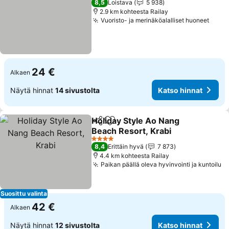
8,5
Loistava
5 938
2.9 km kohteesta Railay
Vuoristo- ja merinäköalalliset huoneet
24 €
Alkaen
Näytä hinnat
14 sivustolta
Katso hinnat
Holiday Style Ao Nang
Jaa
Lisää suosikkeihin
Beach Resort, Krabi
4 Tähtiluokitus
8,4
Erittäin hyvä
7 873
4.4 km kohteesta Railay
Paikan päällä oleva hyvinvointi ja kuntoilu
Suosittu valinta
42 €
Alkaen
Näytä hinnat
12 sivustolta
Katso hinnat