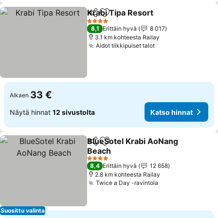
Krabi Tipa Resort
Jaa
Lisää suosikkeihin
4 Tähtiluokitus
8,1
Erittäin hyvä
8 017
3.1 km kohteesta Railay
Aidot tiikkipuiset talot
33 €
Alkaen
Näytä hinnat
12 sivustolta
Katso hinnat
BlueSotel Krabi AoNang
Jaa
Lisää suosikkeihin
Beach
4 Tähtiluokitus
8,4
Erittäin hyvä
12 658
2.8 km kohteesta Railay
Twice a Day -ravintola
Suosittu valinta