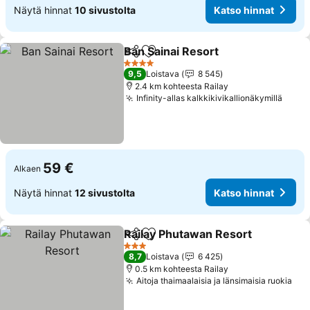
Näytä hinnat
10 sivustolta
Katso hinnat
Ban Sainai Resort
Jaa
Lisää suosikkeihin
4 Tähtiluokitus
9,5
Loistava
8 545
2.4 km kohteesta Railay
Infinity-allas kalkkikivikallionäkymillä
59 €
Alkaen
Näytä hinnat
12 sivustolta
Katso hinnat
Railay Phutawan Resort
Jaa
Lisää suosikkeihin
3 Tähtiluokitus
8,7
Loistava
6 425
0.5 km kohteesta Railay
Aitoja thaimaalaisia ja länsimaisia ruokia