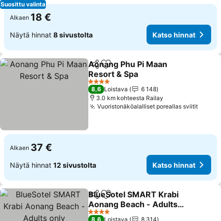
Suosittu valinta
18 €
Alkaen
Näytä hinnat
8 sivustolta
Katso hinnat
Aonang Phu Pi Maan
Jaa
Lisää suosikkeihin
Resort & Spa
4 Tähtiluokitus
8,6
Loistava
6 148
3.0 km kohteesta Railay
Vuoristonäköalalliset poreallas sviitit
37 €
Alkaen
Näytä hinnat
12 sivustolta
Katso hinnat
BlueSotel SMART Krabi
Jaa
Lisää suosikkeihin
Aonang Beach - Adults
only
4 Tähtiluokitus
8,6
Loistava
8 314