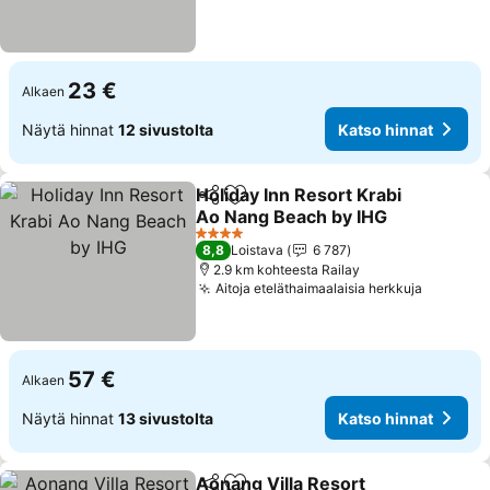
23 €
Alkaen
Näytä hinnat
12 sivustolta
Katso hinnat
Holiday Inn Resort Krabi
Jaa
Lisää suosikkeihin
Ao Nang Beach by IHG
4 Tähtiluokitus
8,8
Loistava
6 787
2.9 km kohteesta Railay
Aitoja eteläthaimaalaisia herkkuja
57 €
Alkaen
Näytä hinnat
13 sivustolta
Katso hinnat
Aonang Villa Resort