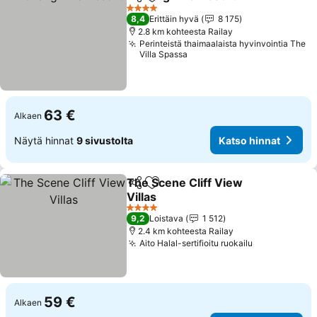
Jaa
Lisää suosikkeihin
4 Tähtiluokitus
8,4
Erittäin hyvä
8 175
2.8 km kohteesta Railay
Perinteistä thaimaalaista hyvinvointia The
Villa Spassa
63 €
Alkaen
Näytä hinnat
9 sivustolta
Katso hinnat
The Scene Cliff View
Jaa
Lisää suosikkeihin
Villas
4 Tähtiluokitus
9,2
Loistava
1 512
2.4 km kohteesta Railay
Aito Halal-sertifioitu ruokailu
59 €
Alkaen