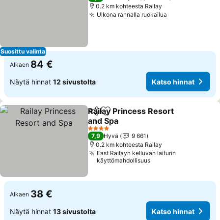
0.2 km kohteesta Railay
Ulkona rannalla ruokailua
Suosittu valinta
84 €
Alkaen
Näytä hinnat
12 sivustolta
Katso hinnat
Railay Princess Resort
Jaa
Lisää suosikkeihin
and Spa
4 Tähtiluokitus
7,9
Hyvä
9 661
0.2 km kohteesta Railay
East Railayn kelluvan laiturin
käyttömahdollisuus
38 €
Alkaen
Näytä hinnat
13 sivustolta
Katso hinnat