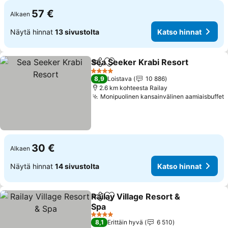
57 €
Alkaen
Näytä hinnat
13 sivustolta
Katso hinnat
Sea Seeker Krabi Resort
Jaa
Lisää suosikkeihin
4 Tähtiluokitus
8,9
Loistava
10 886
2.6 km kohteesta Railay
Monipuolinen kansainvälinen aamiaisbuffet
30 €
Alkaen
Näytä hinnat
14 sivustolta
Katso hinnat
Railay Village Resort &
Jaa
Lisää suosikkeihin
Spa
4 Tähtiluokitus
8,1
Erittäin hyvä
6 510