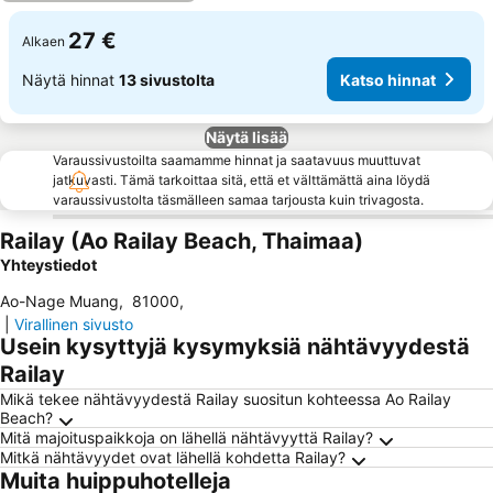
27 €
Alkaen
Näytä hinnat
13 sivustolta
Katso hinnat
Näytä lisää
Varaussivustoilta saamamme hinnat ja saatavuus muuttuvat
jatkuvasti. Tämä tarkoittaa sitä, että et välttämättä aina löydä
varaussivustolta täsmälleen samaa tarjousta kuin trivagosta.
Railay (Ao Railay Beach, Thaimaa)
Yhteystiedot
Ao-Nage Muang
,
81000
,
|
Virallinen sivusto
Usein kysyttyjä kysymyksiä nähtävyydestä
Railay
Mikä tekee nähtävyydestä Railay suositun kohteessa Ao Railay
Beach?
Mitä majoituspaikkoja on lähellä nähtävyyttä Railay?
Mitkä nähtävyydet ovat lähellä kohdetta Railay?
Muita huippuhotelleja