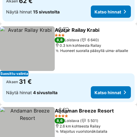
62 €
Alkaen
Näytä hinnat
15 sivustolta
Katso hinnat
Avatar Railay Krabi
Jaa
Lisää suosikkeihin
3 Tähtiluokitus
8,8
Loistava
6 640
0.3 km kohteesta Railay
Huoneet suoralla pääsyllä uima-altaalle
Suosittu valinta
31 €
Alkaen
Näytä hinnat
4 sivustolta
Katso hinnat
Andaman Breeze Resort
Jaa
Lisää suosikkeihin
4 Tähtiluokitus
8,6
Loistava
5 501
2.6 km kohteesta Railay
Majoitus vuoristonäköalalla