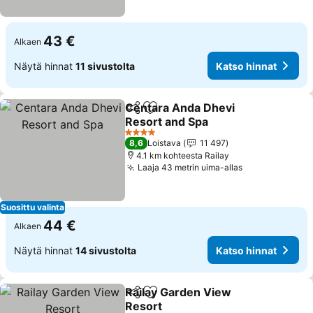
43 €
Alkaen
Näytä hinnat
11 sivustolta
Katso hinnat
Centara Anda Dhevi
Jaa
Lisää suosikkeihin
Resort and Spa
4 Tähtiluokitus
8,6
Loistava
11 497
4.1 km kohteesta Railay
Laaja 43 metrin uima-allas
Suosittu valinta
44 €
Alkaen
Näytä hinnat
14 sivustolta
Katso hinnat
Railay Garden View
Jaa
Lisää suosikkeihin
Resort