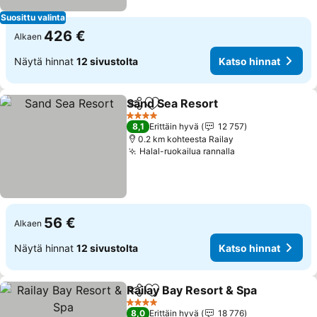
Suosittu valinta
426 €
Alkaen
Näytä hinnat
12 sivustolta
Katso hinnat
Sand Sea Resort
Jaa
Lisää suosikkeihin
4 Tähtiluokitus
8,1
Erittäin hyvä
12 757
0.2 km kohteesta Railay
Halal-ruokailua rannalla
56 €
Alkaen
Näytä hinnat
12 sivustolta
Katso hinnat
Railay Bay Resort & Spa
Jaa
Lisää suosikkeihin
4 Tähtiluokitus
8,0
Erittäin hyvä
18 776