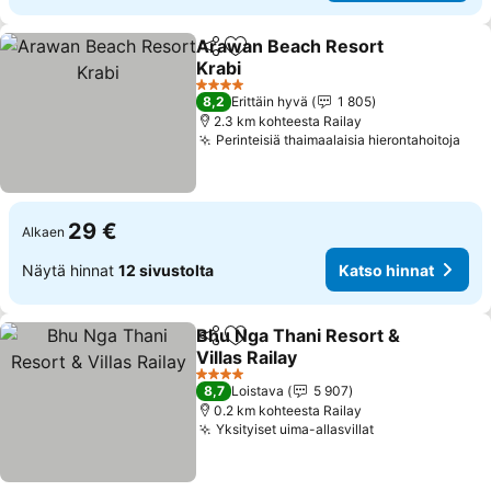
Arawan Beach Resort
Jaa
Lisää suosikkeihin
Krabi
4 Tähtiluokitus
8,2
Erittäin hyvä
1 805
2.3 km kohteesta Railay
Perinteisiä thaimaalaisia hierontahoitoja
29 €
Alkaen
Näytä hinnat
12 sivustolta
Katso hinnat
Bhu Nga Thani Resort &
Jaa
Lisää suosikkeihin
Villas Railay
4 Tähtiluokitus
8,7
Loistava
5 907
0.2 km kohteesta Railay
Yksityiset uima-allasvillat