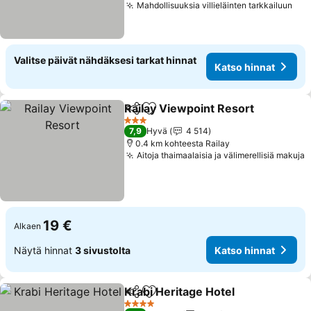
Mahdollisuuksia villieläinten tarkkailuun
Valitse päivät nähdäksesi tarkat hinnat
Katso hinnat
Railay Viewpoint Resort
Jaa
Lisää suosikkeihin
3 Tähtiluokitus
7,9
Hyvä
4 514
0.4 km kohteesta Railay
Aitoja thaimaalaisia ja välimerellisiä makuja
19 €
Alkaen
Näytä hinnat
3 sivustolta
Katso hinnat
Krabi Heritage Hotel
Jaa
Lisää suosikkeihin
4 Tähtiluokitus