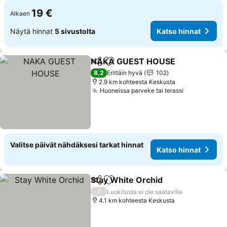
19 €
Alkaen
Näytä hinnat
5 sivustolta
Katso hinnat
NAKA GUEST HOUSE
Jaa
Lisää suosikkeihin
8,2
Erittäin hyvä
102
2.9 km kohteesta Keskusta
Huoneissa parveke tai terassi
Valitse päivät nähdäksesi tarkat hinnat
Katso hinnat
Stay White Orchid
Jaa
Lisää suosikkeihin
/
Luokitusta ei ole saatavilla
4.1 km kohteesta Keskusta