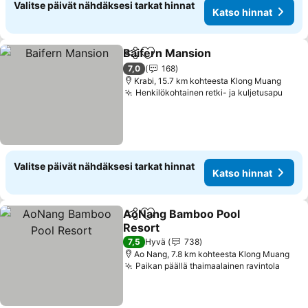
Valitse päivät nähdäksesi tarkat hinnat
Katso hinnat
Baifern Mansion
Jaa
Lisää suosikkeihin
7,0
168
Krabi, 15.7 km kohteesta Klong Muang
Henkilökohtainen retki- ja kuljetusapu
Valitse päivät nähdäksesi tarkat hinnat
Katso hinnat
AoNang Bamboo Pool
Jaa
Lisää suosikkeihin
Resort
7,5
Hyvä
738
Ao Nang, 7.8 km kohteesta Klong Muang
Paikan päällä thaimaalainen ravintola