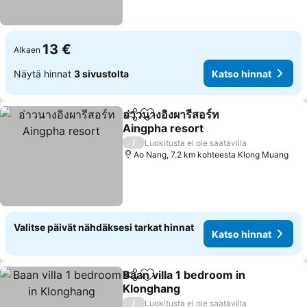
13 €
Alkaen
Näytä hinnat
3 sivustolta
Katso hinnat
อ่าวนางอิงผารีสอร์ท
Jaa
Lisää suosikkeihin
Aingpha resort
/
Luokitusta ei ole saatavilla
Ao Nang, 7.2 km kohteesta Klong Muang
Valitse päivät nähdäksesi tarkat hinnat
Katso hinnat
Baan villa 1 bedroom in
Jaa
Lisää suosikkeihin
Klonghang
/
Luokitusta ei ole saatavilla