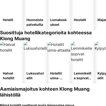
Hotelli
Huoneisto
Lomakesk
Hostelli
Maja
palveluilla
ukset
Suosittuja hotellikategorioita kohteessa
Klong Muang
Halvat
Luksushot
Hotellit
Lemmikeill
Kylp
hotellit
ellit
uima-
e sopivat
ellit
altaalla
hotellit
Aamiaismajoitus kohteen Klong Muang
lähistöllä
Nämä hotellit saattavat myös kiinnostaa sinua...