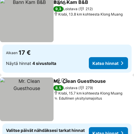
Bann Kam B&B
Jaa
Lisää suosikkeihin
9,3
Loistava
212
Krabi, 13.8 km kohteesta Klong Muang
17 €
Alkaen
Näytä hinnat
4 sivustolta
Katso hinnat
Mr. Clean Guesthouse
Jaa
Lisää suosikkeihin
8,5
Loistava
279
Krabi, 15.7 km kohteesta Klong Muang
Edullinen yksityismajoitus
Valitse päivät nähdäksesi tarkat hinnat
Katso hinnat