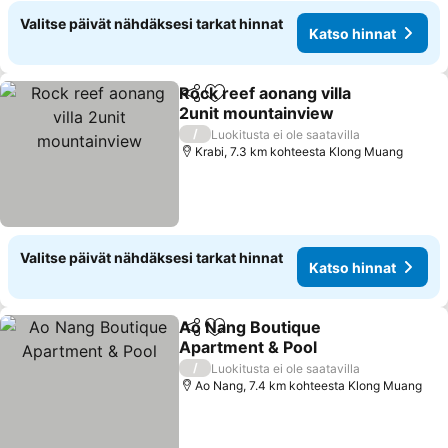
Valitse päivät nähdäksesi tarkat hinnat
Katso hinnat
Rock reef aonang villa
Jaa
Lisää suosikkeihin
2unit mountainview
/
Luokitusta ei ole saatavilla
Krabi, 7.3 km kohteesta Klong Muang
Valitse päivät nähdäksesi tarkat hinnat
Katso hinnat
Ao Nang Boutique
Jaa
Lisää suosikkeihin
Apartment & Pool
/
Luokitusta ei ole saatavilla
Ao Nang, 7.4 km kohteesta Klong Muang