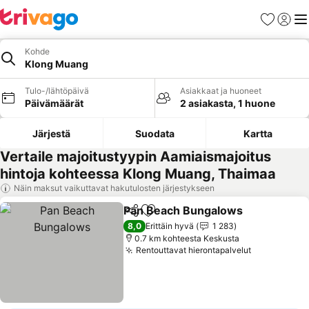
Suosikit
Kirjaud
Val
Kohde
Klong Muang
Tulo-/lähtöpäivä
Asiakkaat ja huoneet
Päivämäärät
2 asiakasta, 1 huone
Järjestä
Suodata
Kartta
Vertaile majoitustyypin Aamiaismajoitus
hintoja kohteessa Klong Muang, Thaimaa
Näin maksut vaikuttavat hakutulosten järjestykseen
Pan Beach Bungalows
Jaa
Lisää suosikkeihin
8,0
Erittäin hyvä
1 283
0.7 km kohteesta Keskusta
Rentouttavat hierontapalvelut