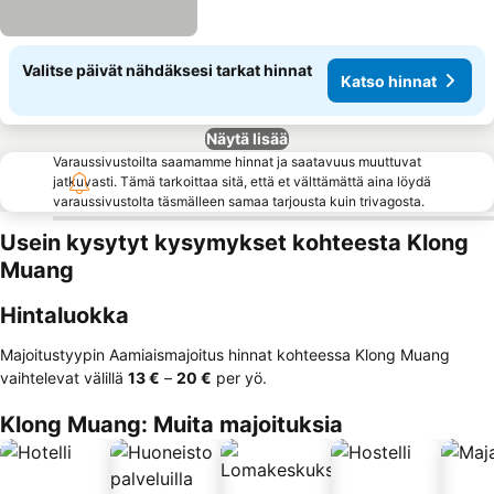
Valitse päivät nähdäksesi tarkat hinnat
Katso hinnat
Näytä lisää
Varaussivustoilta saamamme hinnat ja saatavuus muuttuvat
jatkuvasti. Tämä tarkoittaa sitä, että et välttämättä aina löydä
varaussivustolta täsmälleen samaa tarjousta kuin trivagosta.
Usein kysytyt kysymykset kohteesta Klong
Muang
Hintaluokka
Majoitustyypin Aamiaismajoitus hinnat kohteessa Klong Muang
vaihtelevat välillä
‎13 €
–
‎20 €
per yö.
Klong Muang: Muita majoituksia