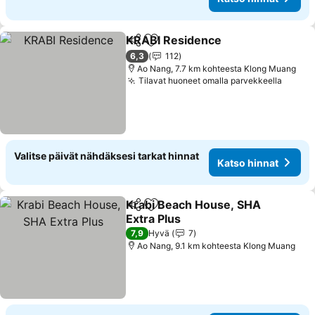
KRABI Residence
Jaa
Lisää suosikkeihin
6,3
112
Ao Nang, 7.7 km kohteesta Klong Muang
Tilavat huoneet omalla parvekkeella
Valitse päivät nähdäksesi tarkat hinnat
Katso hinnat
Krabi Beach House, SHA
Jaa
Lisää suosikkeihin
Extra Plus
7,9
Hyvä
7
Ao Nang, 9.1 km kohteesta Klong Muang