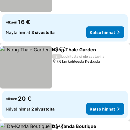
16 €
Alkaen
Näytä hinnat
3 sivustolta
Katso hinnat
Nong Thale Garden
Jaa
Lisää suosikkeihin
/
Luokitusta ei ole saatavilla
7.6 km kohteesta Keskusta
20 €
Alkaen
Näytä hinnat
2 sivustolta
Katso hinnat
Da-Kanda Boutique
Jaa
Lisää suosikkeihin