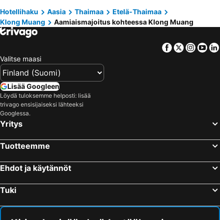
Hotellihaku
Aasia
Thaimaa
Etelä-Thaimaa
Klong Muang
Aamiaismajoitus kohteessa Klong Muang
Facebook
Twitter
Insta
Yo
Valitse maasi
Lisää Googleen
Löydä tuloksemme helposti: lisää
trivago ensisijaiseksi lähteeksi
Googlessa.
Yritys
Tuotteemme
Ehdot ja käytännöt
Tuki