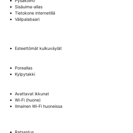
Pysäköinti
Sisäuima-allas
Tietokone internetillä
Välipalabaari
Esteettömät kulkuväylät
Poreallas
Kylpytakki
Avattavat ikkunat
Wi-Fi (huone)
Ilmainen Wi-Fi huoneissa
Ratsastus