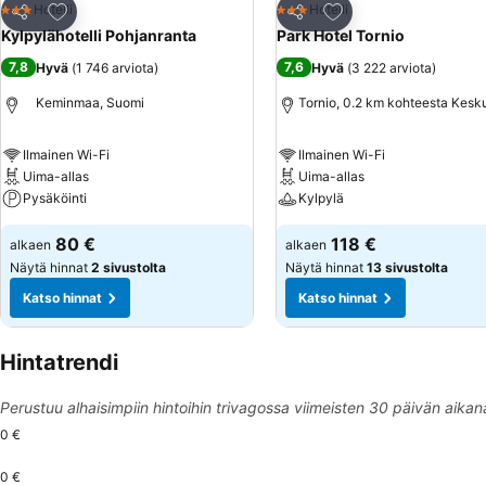
Lisää suosikkeihin
Lisää suosikkeihin
Hotelli
Hotelli
3 Tähtiluokitus
3 Tähtiluokitus
Jaa
Jaa
Kylpylähotelli Pohjanranta
Park Hotel Tornio
7,8
7,6
Hyvä
(
1 746 arviota
)
Hyvä
(
3 222 arviota
)
Keminmaa, Suomi
Tornio, 0.2 km kohteesta Kesk
Ilmainen Wi-Fi
Ilmainen Wi-Fi
Uima-allas
Uima-allas
Pysäköinti
Kylpylä
80 €
118 €
alkaen
alkaen
Näytä hinnat
2 sivustolta
Näytä hinnat
13 sivustolta
Katso hinnat
Katso hinnat
Hintatrendi
Perustuu alhaisimpiin hintoihin trivagossa viimeisten 30 päivän aikan
0 €
0 €