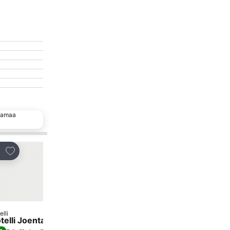
 samaa
Suosittu valinta
Lisää suosikkeihin
Lisää suosikkeihin
Jaa
elli
Hotelli
telli Joentalo
Boutique Hotel Mustap