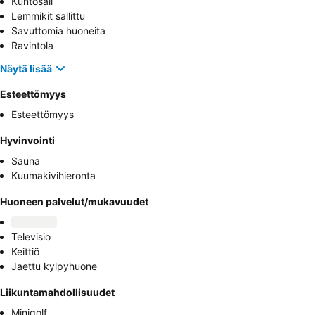
Kuntosali
Lemmikit sallittu
Savuttomia huoneita
Ravintola
Näytä lisää
Esteettömyys
Esteettömyys
Hyvinvointi
Sauna
Kuumakivihieronta
Huoneen palvelut/mukavuudet
Televisio
Keittiö
Jaettu kylpyhuone
Liikuntamahdollisuudet
Minigolf