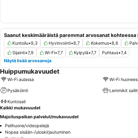
Saanut keskimääräistä paremmat arvosanat kohteess
Kuntoilu
•
9,3
Hyvinvointi
•
8,7
Kokemus
•
8,6
Palv
Sijainti
•
7,9
Wi-Fi
•
7,7
Kylpylä
•
7,7
Puhtaus
•
7,4
Näytä lisää arvosanoja
Huippumukavuudet
Wi-Fi aulassa
Wi-Fi huonees
Pysäköinti
Lemmikit sallit
Kuntosali
Kaikki mukavuudet
Majoituspaikan palvelut/mukavuudet
Pelihuone/videopelejä
Nopea sisään-/uloskirjautuminen