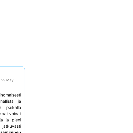
: 29 May
inomaisesti
hallista ja
a paikalla
kkaat voivat
a ja pieni
 jatkuvasti
aamiainen