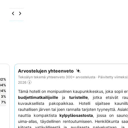
Arvostelujen yhteenveto
Tekoälyn tekemä yhteenveto 300+ arvostelusta · Päivitetty viimeksi
32
%
2026
34
%
24
%
Tämä hotelli on monipuolinen kaupunkikeskus, joka sopii er
3
%
budjettimatkailijoille
ja
turisteille
, jotka etsivät rau
7
%
kuvauksellista pakopaikkaa. Hotelli sijaitsee kauniill
rauhallisen järven tai joen rannalla tarjoten tyyneyttä. Asia
nauttia kompaktista
kylpyläosastosta
, jossa on saunoj
uima-allas, täydellinen rentoutumiseen. Henkilökunta saa
kiitosta ystävällisestä ja avuliaasta palvelustaan, ja