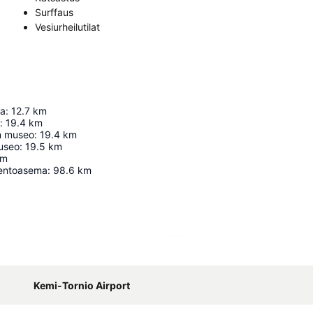
Surffaus
Vesiurheilutilat
na
:
12.7
km
:
19.4
km
n museo
:
19.4
km
useo
:
19.5
km
km
entoasema
:
98.6
km
Laajenna kartta
Kemi-Tornio Airport