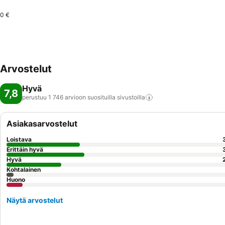
0 €
Arvostelut
Hyvä
7,8
perustuu 1 746 arvioon suosituilla
sivustoilla
Asiakasarvostelut
Loistava
Erittäin hyvä
Hyvä
Kohtalainen
Huono
Näytä arvostelut