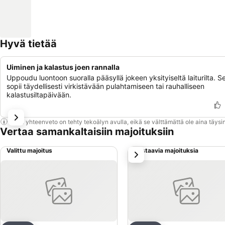
Hyvä tietää
Uiminen ja kalastus joen rannalla
Uppoudu luontoon suoralla pääsyllä jokeen yksityiseltä laiturilta. S
sopii täydellisesti virkistävään pulahtamiseen tai rauhalliseen
kalastusiltapäivään.
Tämä yhteenveto on tehty tekoälyn avulla, eikä se välttämättä ole aina täysin
Vertaa samankaltaisiin majoituksiin
Valittu majoitus
Vastaavia majoituksia
seuraava