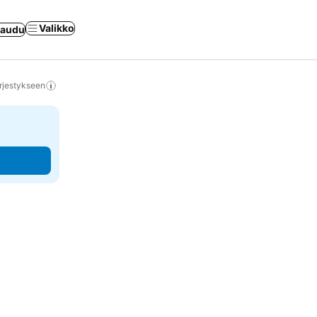
Valikko
jaudu
rjestykseen