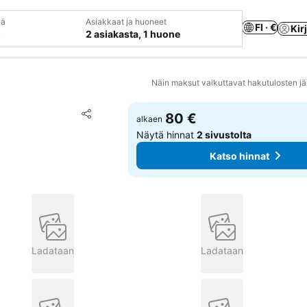
vä
Asiakkaat ja huoneet
FI · €
Kir
2 asiakasta, 1 huone
Näin maksut vaikuttavat hakutulosten jä
Lisää suosikkeihin
80 €
alkaen
Jaa
Näytä hinnat
2 sivustolta
Katso hinnat
Ladataan
Ladataan