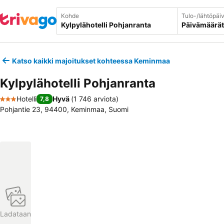
Kohde
Tulo-/lähtöpäi
Päivämäärät
Katso kaikki majoitukset kohteessa Keminmaa
Kylpylähotelli Pohjanranta
Hotelli
Hyvä
(
1 746 arviota
)
7,8
3 Tähtiluokitus
Pohjantie 23, 94400, Keminmaa, Suomi
Ladataan