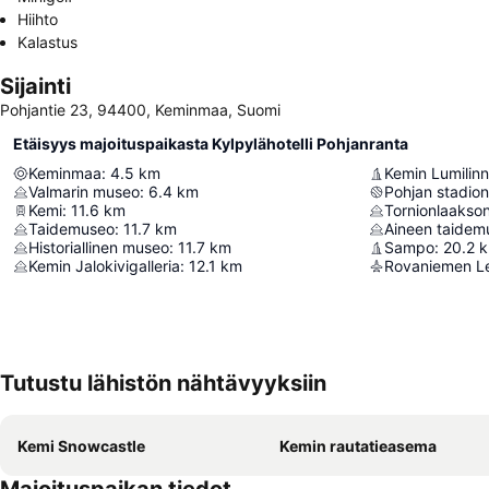
Hiihto
Kalastus
Sijainti
Pohjantie 23, 94400, Keminmaa, Suomi
Etäisyys majoituspaikasta Kylpylähotelli Pohjanranta
Keminmaa
:
4.5
km
Kemin Lumilin
Valmarin museo
:
6.4
km
Pohjan stadion
Kemi
:
11.6
km
Tornionlaakso
Taidemuseo
:
11.7
km
Aineen taidem
Historiallinen museo
:
11.7
km
Sampo
:
20.2
Kemin Jalokivigalleria
:
12.1
km
Rovaniemen L
Tutustu lähistön nähtävyyksiin
Kemi Snowcastle
Kemin rautatieasema