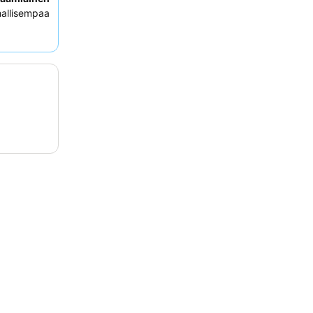
allisempaa
e, josta on