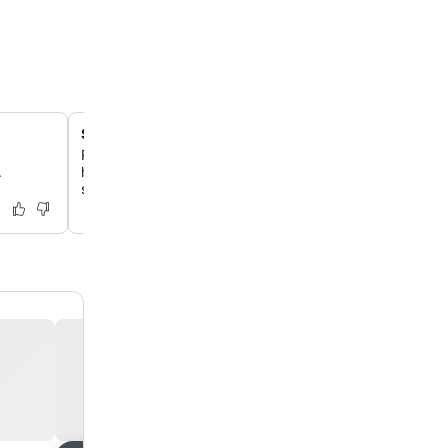
Sisäuima-allas ja wellness-keskus
Rentoudu 13-metrisessä kuntouima-altaassa, jossa on k
.
hierontapistettä, erillinen lastenallas, poreallas ja perinte
suomalainen sauna.