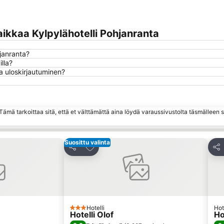
ikkaa Kylpylähotelli Pohjanranta
hjanranta?
lla?
ja uloskirjautuminen?
ämä tarkoittaa sitä, että et välttämättä aina löydä varaussivustolta täsmälleen
Suosittu valinta
hin
Lisää suosikkeihin
Jaa
Jaa
Hotelli
Hot
3 Tähtiluokitus
Hotelli Olof
Ho