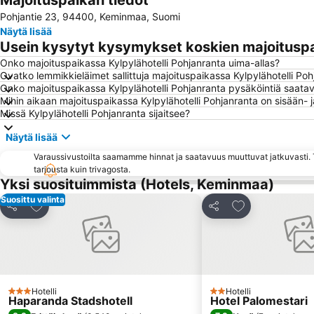
Majoituspaikan tiedot
Pohjantie 23, 94400, Keminmaa, Suomi
Näytä lisää
Usein kysytyt kysymykset koskien majoituspa
Onko majoituspaikassa Kylpylähotelli Pohjanranta uima-allas?
Ovatko lemmikkieläimet sallittuja majoituspaikassa Kylpylähotelli Po
Onko majoituspaikassa Kylpylähotelli Pohjanranta pysäköintiä saatavi
Mihin aikaan majoituspaikassa Kylpylähotelli Pohjanranta on sisään- 
Missä Kylpylähotelli Pohjanranta sijaitsee?
Näytä lisää
Varaussivustoilta saamamme hinnat ja saatavuus muuttuvat jatkuvasti. T
tarjousta kuin trivagosta.
Yksi suosituimmista (Hotels, Keminmaa)
Suosittu valinta
Lisää suosikkeihin
Lisää suosikkei
Jaa
Jaa
Hotelli
Hotelli
3 Tähtiluokitus
2 Tähtiluokitus
Haparanda Stadshotell
Hotel Palomestari