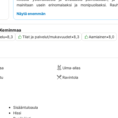
mainitaan usein erinomaiseksi ja monipuoliseksi. Rauh
oleskelua varten asiakkaita kehotetaan valitsemaan huon
Näytä enemmän
näkymä puutarhaan.
a Keminmaa
elu
•
8,3
Tilat ja palvelut/mukavuudet
•
8,3
Aamiainen
•
8,0
sa
Uima-allas
tu
Ravintola
Sisääntuloaula
Hissi