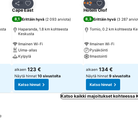
Lisää suosikkeihin
Lisää suosikkeihin
Hotelli
Hotelli
3 Tähtiluokitus
Jaa
Jaa
Cape East
Hotelli Olof
8,1
8,3
Erittäin hyvä
(
2 093 arviota
)
Erittäin hyvä
(
3 287 arvio
usta
Haparanda, 1.8 km kohteesta
Tornio, 0.2 km kohteesta K
Keskusta
Ilmainen Wi-Fi
Ilmainen Wi-Fi
Uima-allas
Pysäköinti
Kylpylä
Ilmastointi
123 €
134 €
alkaen
alkaen
Näytä hinnat
10 sivustolta
Näytä hinnat
9 sivustolta
Katso hinnat
Katso hinnat
Katso kaikki majoitukset kohteessa
a