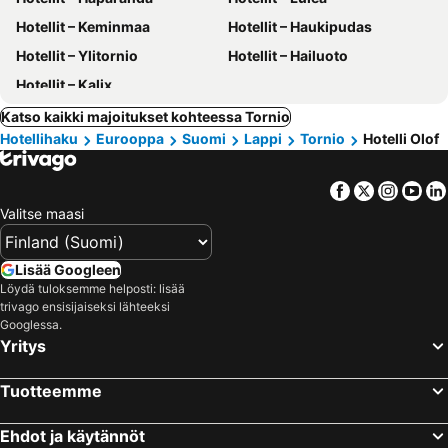
Hotellit – Keminmaa
Hotellit – Haukipudas
Hotellit – Ylitornio
Hotellit – Hailuoto
Hotellit – Kalix
Katso kaikki majoitukset kohteessa Tornio
Hotellihaku
Eurooppa
Suomi
Lappi
Tornio
Hotelli Olof
Facebook
Twitter
Insta
Yo
Valitse maasi
Lisää Googleen
Löydä tuloksemme helposti: lisää
trivago ensisijaiseksi lähteeksi
Googlessa.
Yritys
Tuotteemme
Ehdot ja käytännöt