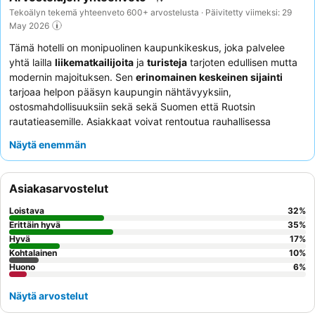
Tekoälyn tekemä yhteenveto 600+ arvostelusta · Päivitetty viimeksi: 29
May 2026
Tämä hotelli on monipuolinen kaupunkikeskus, joka palvelee
yhtä lailla
liikematkailijoita
ja
turisteja
tarjoten edullisen mutta
modernin majoituksen. Sen
erinomainen keskeinen sijainti
tarjoaa helpon pääsyn kaupungin nähtävyyksiin,
ostosmahdollisuuksiin sekä sekä Suomen että Ruotsin
rautatieasemille. Asiakkaat voivat rentoutua rauhallisessa
saunassa
tutustumisen tai työpäivän jälkeen. Hotellin
Näytä enemmän
henkilökunta saa jatkuvasti kiitosta poikkeuksellisesta
ystävällisyydestään ja avuliaisuudestaan, täydentäen korkeasti
arvostettua ja monipuolista aamiaistarjontaa, joka sisältää
Asiakasarvostelut
tuoretta lohta ja erilaisia leivonnaisia. Rauhallisemman
kokemuksen saamiseksi asiakkaiden tulisi pyytää huonetta
Loistava
32
%
puutarhan puolelta.
Erittäin hyvä
35
%
Hyvä
17
%
Kohtalainen
10
%
Huono
6
%
Näytä arvostelut