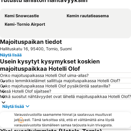
Tutustu lähistön nähtävyyksiin
Laajenna kartta
Kemi Snowcastle
Kemin rautatieasema
Kemi-Tornio Airport
Majoituspaikan tiedot
Hallituskatu 16, 95400, Tornio, Suomi
Näytä lisää
Usein kysytyt kysymykset koskien
majoituspaikkaa Hotelli Olof
Onko majoituspaikassa Hotelli Olof uima-allas?
Ovatko lemmikkieläimet sallittuja majoituspaikassa Hotelli Olof?
Onko majoituspaikassa Hotelli Olof pysäköintiä saatavilla?
Missä Hotelli Olof sijaitsee?
Mitkä suositut nähtävyydet ovat lähellä majoituspaikkaa Hotelli Olof?
Näytä lisää
Varaussivustoilta saamamme hinnat ja saatavuus muuttuvat
jatkuvasti. Tämä tarkoittaa sitä, että et välttämättä aina löydä
varaussivustolta täsmälleen samaa tarjousta kuin trivagosta.