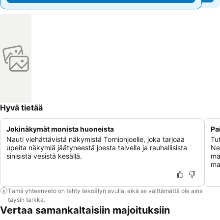
Hyvä tietää
Jokinäkymät monista huoneista
Pa
Nauti viehättävistä näkymistä Tornionjoelle, joka tarjoaa
Tut
upeita näkymiä jäätyneestä joesta talvella ja rauhallisista
Ne 
sinisistä vesistä kesällä.
ma
ma
Tämä yhteenveto on tehty tekoälyn avulla, eikä se välttämättä ole aina
täysin tarkka.
Vertaa samankaltaisiin majoituksiin