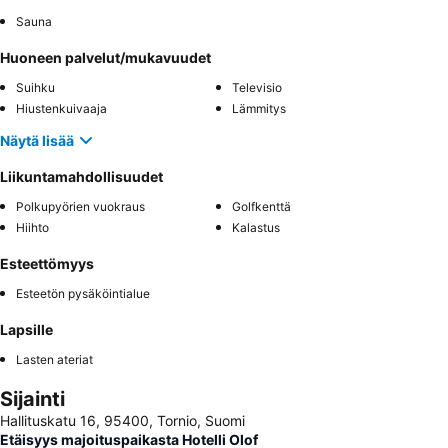
Sauna
Huoneen palvelut/mukavuudet
Suihku
Televisio
Hiustenkuivaaja
Lämmitys
Näytä lisää
Liikuntamahdollisuudet
Polkupyörien vuokraus
Golfkenttä
Hiihto
Kalastus
Esteettömyys
Esteetön pysäköintialue
Lapsille
Lasten ateriat
Sijainti
Hallituskatu 16, 95400, Tornio, Suomi
Etäisyys majoituspaikasta Hotelli Olof