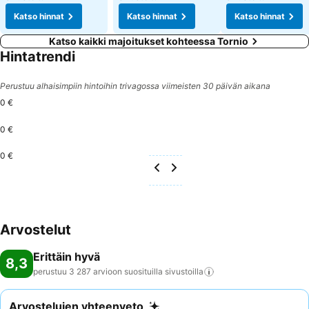
Katso hinnat
Katso hinnat
Katso hinnat
Katso kaikki majoitukset kohteessa Tornio
Hintatrendi
Perustuu alhaisimpiin hintoihin trivagossa viimeisten 30 päivän aikana
0 €
0 €
0 €
Arvostelut
Erittäin hyvä
8,3
perustuu 3 287 arvioon suosituilla
sivustoilla
Arvostelujen yhteenveto