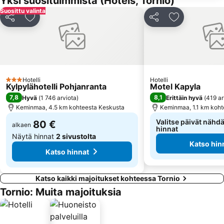
Yksi suosituimmista (Hotels, Tornio)
Suosittu valinta
Jaa
Lisää suosikkeihin
Jaa
Lisää suosikk
Hotelli
Hotelli
3 Tähtiluokitus
Kylpylähotelli Pohjanranta
Motel Kapyla
7,8
8,1
Hyvä
(
1 746 arviota
)
Erittäin hyvä
(
419 ar
Keminmaa, 4.5 km kohteesta Keskusta
Keminmaa, 1.1 km koht
Valitse päivät nähdä
80 €
alkaen
hinnat
Näytä hinnat
2 sivustolta
Katso hin
Katso hinnat
Katso kaikki majoitukset kohteessa Tornio
Tornio: Muita majoituksia