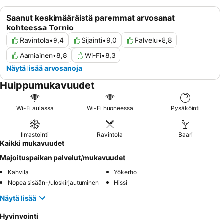
Saanut keskimääräistä paremmat arvosanat
kohteessa Tornio
Ravintola
•
9,4
Sijainti
•
9,0
Palvelu
•
8,8
Aamiainen
•
8,8
Wi-Fi
•
8,3
Näytä lisää arvosanoja
Huippumukavuudet
Wi-Fi aulassa
Wi-Fi huoneessa
Pysäköinti
Ilmastointi
Ravintola
Baari
Kaikki mukavuudet
Majoituspaikan palvelut/mukavuudet
Kahvila
Yökerho
Nopea sisään-/uloskirjautuminen
Hissi
Näytä lisää
Hyvinvointi