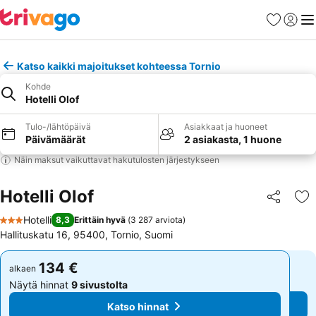
Suosikit
Kirjaud
Val
Katso kaikki majoitukset kohteessa Tornio
Kohde
Hotelli Olof
Tulo-/lähtöpäivä
Asiakkaat ja huoneet
Päivämäärät
2 asiakasta, 1 huone
Näin maksut vaikuttavat hakutulosten järjestykseen
Hotelli Olof
Jaa
Li
Hotelli
8,3
Erittäin hyvä
(
3 287 arviota
)
3 Tähtiluokitus
Hallituskatu 16, 95400, Tornio, Suomi
134 €
134 €
alkaen
alkaen
Näytä hinnat
9 sivustolta
Näytä hinnat
9 sivustolta
Katso hinnat
Katso hinnat