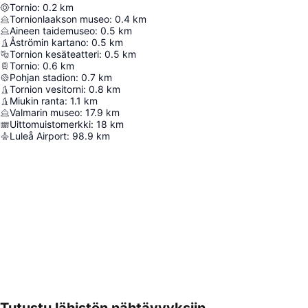
Tornio
:
0.2
km
Tornionlaakson museo
:
0.4
km
Aineen taidemuseo
:
0.5
km
Åströmin kartano
:
0.5
km
Tornion kesäteatteri
:
0.5
km
Tornio
:
0.6
km
Pohjan stadion
:
0.7
km
Tornion vesitorni
:
0.8
km
Miukin ranta
:
1.1
km
Valmarin museo
:
17.9
km
Uittomuistomerkki
:
18
km
Luleå Airport
:
98.9
km