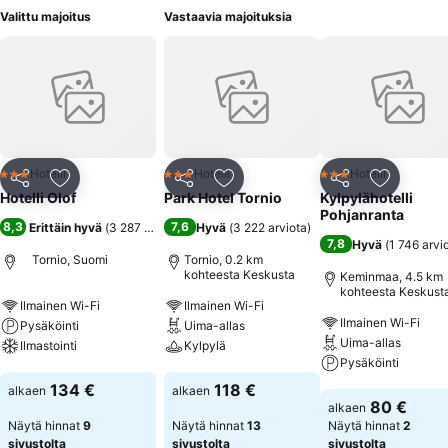
Valittu majoitus
Vastaavia majoituksia
Hotelli
Hotelli
Hotelli
3 Tähtiluokitus
3 Tähtiluokitus
3 Tähtiluokitus
Jaa
Lisää suosikkeihin
Jaa
Lisää suosikkeihin
Jaa
Lisää suo
Hotelli Olof
Park Hotel Tornio
Kylpylähotelli
Pohjanranta
8,3
7,6
Erittäin hyvä
(
3 287 arviota
)
Hyvä
(
3 222 arviota
)
7,8
Hyvä
(
1 746 arvi
Tornio, Suomi
Tornio, 0.2 km
kohteesta Keskusta
Keminmaa, 4.5 km
kohteesta Keskust
Ilmainen Wi-Fi
Ilmainen Wi-Fi
Ilmainen Wi-Fi
Pysäköinti
Uima-allas
Uima-allas
Ilmastointi
Kylpylä
Pysäköinti
Katso hinnat
Katso hinnat
134 €
118 €
alkaen
alkaen
Katso hinnat
80 €
alkaen
Näytä hinnat
9
Näytä hinnat
13
Näytä hinnat
2
sivustolta
sivustolta
sivustolta