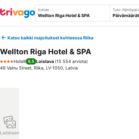
Kohde
Tulo-/lähtöpäi
Päivämäärät
Katso kaikki majoitukset kohteessa Riika
Wellton Riga Hotel & SPA
Hotelli
Loistava
(
15 554 arviota
)
8,5
4 Tähtiluokitus
49 Valnu Street, Riika, LV-1050, Latvia
Ladataan