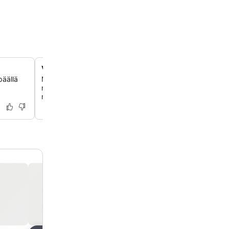
Vanhan kaupungin portilla
päällä
Majoitu Riian UNESCO-listatun vanhan kaupungin laidalla
minuutin kävelymatkan päässä Latvian kansallisooppera
metrin päässä kansainväliseltä linja-autoasemalta.