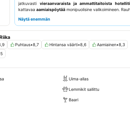
jatkuvasti
vieraanvaraista ja ammattitaitoista hotellit
kattavaa
aamiaispöytää
monipuolisine valikoimineen. Rau
oleskelua varten asiakkaiden kannattaa pyytää huonetta
Näytä enemmän
puolelta.
Riika
8,9
Puhtaus
•
8,7
Hintansa väärti
•
8,6
Aamiainen
•
8,3
,5
sa
Uima-allas
Lemmikit sallittu
Baari