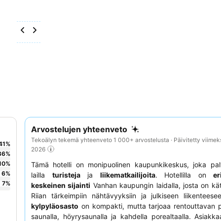
Arvostelujen yhteenveto
Tekoälyn tekemä yhteenveto 1 000+ arvostelusta · Päivitetty viimek
41
%
2026
36
%
10
%
Tämä hotelli on monipuolinen kaupunkikeskus, joka pal
6
%
lailla
turisteja
ja
liikematkailijoita
. Hotellilla on
er
7
%
keskeinen sijainti
Vanhan kaupungin laidalla, josta on k
Riian tärkeimpiin nähtävyyksiin ja julkiseen liikenteesee
kylpyläosasto
on kompakti, mutta tarjoaa rentouttavan 
saunalla, höyrysaunalla ja kahdella porealtaalla. Asiakk