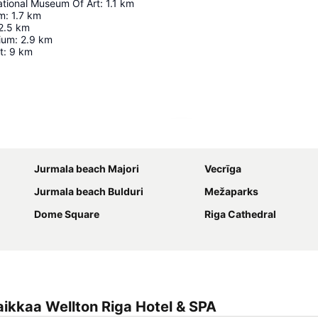
ational Museum Of Art
:
1.1
km
um
:
1.7
km
2.5
km
ium
:
2.9
km
t
:
9
km
Laajenna kartta
Jurmala beach Majori
Vecrīga
Jurmala beach Bulduri
Mežaparks
Dome Square
Riga Cathedral
ikkaa Wellton Riga Hotel & SPA