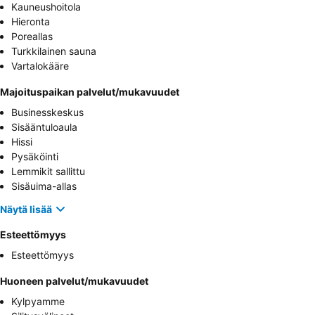
Kauneushoitola
Hieronta
Poreallas
Turkkilainen sauna
Vartalokääre
Majoituspaikan palvelut/mukavuudet
Businesskeskus
Sisääntuloaula
Hissi
Pysäköinti
Lemmikit sallittu
Sisäuima-allas
Näytä lisää
Esteettömyys
Esteettömyys
Huoneen palvelut/mukavuudet
Kylpyamme