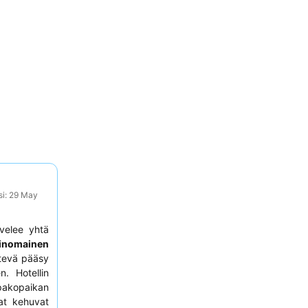
si: 29 May
velee yhtä
inomainen
ätevä pääsy
n. Hotellin
pakopaikan
aat kehuvat