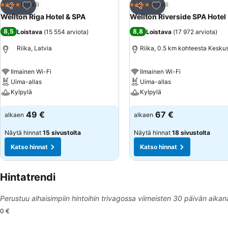
Lisää suosikkeihin
Lisää suosikkeihin
Hotelli
Hotelli
4 Tähtiluokitus
4 Tähtiluokitus
Jaa
Jaa
Wellton Riga Hotel & SPA
Wellton Riverside SPA Hotel
8,5
8,8
Loistava
(
15 554 arviota
)
Loistava
(
17 972 arviota
)
Riika, Latvia
Riika, 0.5 km kohteesta Kesku
Ilmainen Wi-Fi
Ilmainen Wi-Fi
Uima-allas
Uima-allas
Kylpylä
Kylpylä
Katso hinnat
Katso hinnat
49 €
67 €
alkaen
alkaen
Näytä hinnat
15 sivustolta
Näytä hinnat
18 sivustolta
Katso hinnat
Katso hinnat
Hintatrendi
Perustuu alhaisimpiin hintoihin trivagossa viimeisten 30 päivän aikan
0 €