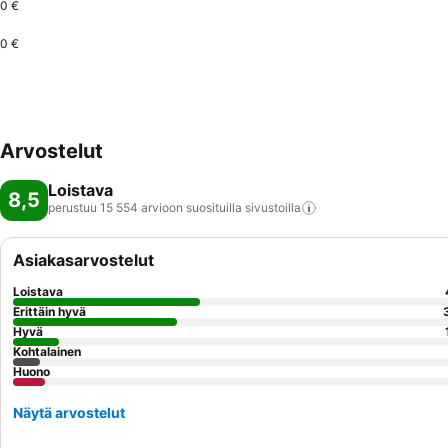
0 €
0 €
Arvostelut
Loistava
8,5
perustuu 15 554 arvioon suosituilla
sivustoilla
Asiakasarvostelut
Loistava
Erittäin hyvä
Hyvä
Kohtalainen
Huono
Näytä arvostelut