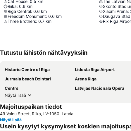
Cat House
:
0.5
km
The Latvian N
Riika
:
0.6
km
Skonto Stadi
Riga Central
:
0.6
km
Xiaomi Arēna
:
Freedom Monument
:
0.6
km
Daugava Stad
Three Brothers
:
0.7
km
Rix Riga Airpor
Tutustu lähistön nähtävyyksiin
Historic Centre of Riga
Lidosta Riga Airport
Jurmala beach Dzintari
Arena Riga
Centrs
Latvijas Nacionala Opera
Näytä lisää
Majoituspaikan tiedot
49 Valnu Street, Riika, LV-1050, Latvia
Näytä lisää
Usein kysytyt kysymykset koskien majoituspa