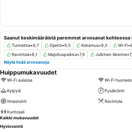
Saanut keskimääräistä paremmat arvosanat kohteessa 
Tunnelma
•
9,7
Sijainti
•
9,5
Kokemus
•
9,0
Wi-Fi
•
Ravintola
•
8,1
Majoituspaikka
•
7,9
Julkinen liikenne
•
7
Näytä lisää arvosanoja
Huippumukavuudet
Wi-Fi aulassa
Wi-Fi huonees
Kylpylä
Pysäköinti
Ilmastointi
Ravintola
Kuntosali
Kaikki mukavuudet
Hyvinvointi