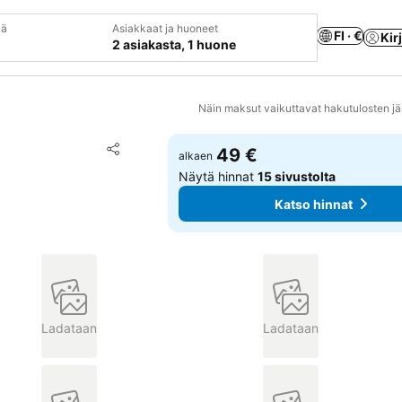
vä
Asiakkaat ja huoneet
FI · €
Kir
2 asiakasta, 1 huone
Näin maksut vaikuttavat hakutulosten jä
Lisää suosikkeihin
49 €
alkaen
Jaa
Näytä hinnat
15 sivustolta
Katso hinnat
Ladataan
Ladataan