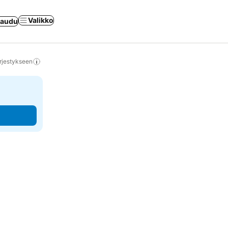
Valikko
jaudu
rjestykseen