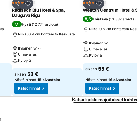
Lisää suosikkeihin
Lisää suosikkeihin
Hotelli
Hotelli
4 Tähtiluokitus
4 Tähtiluokitus
Jaa
Jaa
Radisson Blu Hotel & Spa,
Wellton Centrum Hotel & 
Daugava Riga
8,5
Loistava
(
13 882 arviota
)
7,9
Hyvä
(
12 771 arviota
)
sta
Riika, 0.5 km kohteesta Kes
Riika, 0.9 km kohteesta Keskusta
Ilmainen Wi-Fi
Ilmainen Wi-Fi
Uima-allas
Uima-allas
Kylpylä
Kylpylä
Katso hinnat
55 €
alkaen
Katso hinnat
58 €
alkaen
Näytä hinnat
15 sivustolta
Näytä hinnat
16 sivustolta
Katso hinnat
Katso hinnat
Katso kaikki majoitukset kohte
a