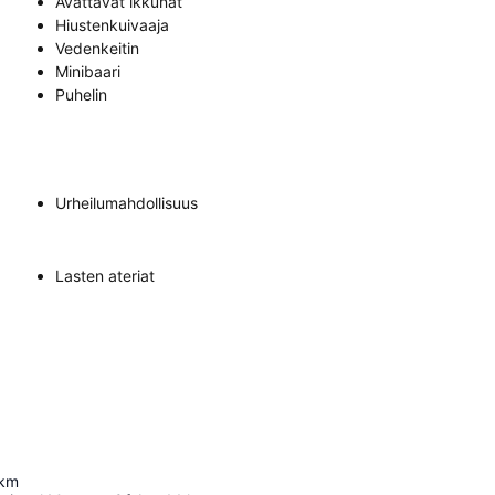
Avattavat ikkunat
Hiustenkuivaaja
Vedenkeitin
Minibaari
Puhelin
Urheilumahdollisuus
Lasten ateriat
km