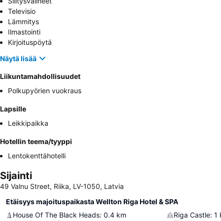
Silitysvälineet
Televisio
Lämmitys
Ilmastointi
Kirjoituspöytä
Näytä lisää
Liikuntamahdollisuudet
Polkupyörien vuokraus
Lapsille
Leikkipaikka
Hotellin teema/tyyppi
Lentokenttähotelli
Sijainti
49 Valnu Street, Riika, LV-1050, Latvia
Etäisyys majoituspaikasta Wellton Riga Hotel & SPA
House Of The Black Heads
:
0.4
km
Riga Castle
:
1