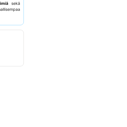
iimiä
sekä
hallisempaa
 puutarhan