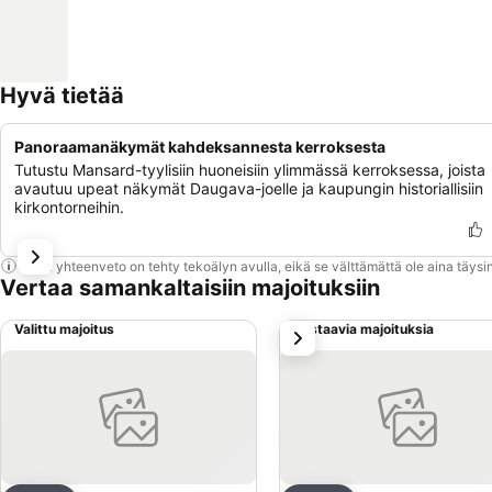
Hyvä tietää
Panoraamanäkymät kahdeksannesta kerroksesta
Tutustu Mansard-tyylisiin huoneisiin ylimmässä kerroksessa, joista
avautuu upeat näkymät Daugava-joelle ja kaupungin historiallisiin
kirkontorneihin.
Tämä yhteenveto on tehty tekoälyn avulla, eikä se välttämättä ole aina täysin
Vertaa samankaltaisiin majoituksiin
Valittu majoitus
Vastaavia majoituksia
seuraava