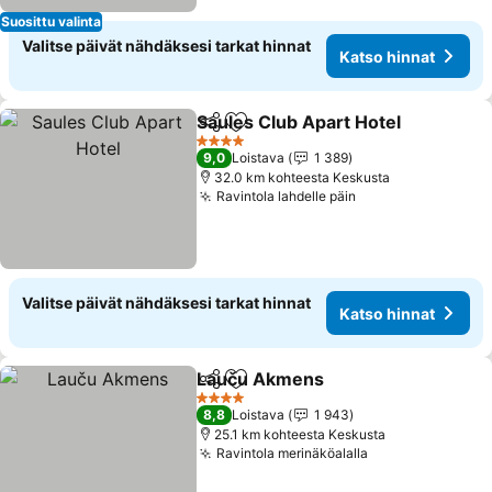
Suosittu valinta
Valitse päivät nähdäksesi tarkat hinnat
Katso hinnat
Saules Club Apart Hotel
Jaa
Lisää suosikkeihin
4 Tähtiluokitus
9,0
Loistava
1 389
32.0 km kohteesta Keskusta
Ravintola lahdelle päin
Valitse päivät nähdäksesi tarkat hinnat
Katso hinnat
Lauču Akmens
Jaa
Lisää suosikkeihin
4 Tähtiluokitus
8,8
Loistava
1 943
25.1 km kohteesta Keskusta
Ravintola merinäköalalla