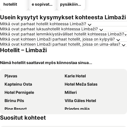
hotellit
e sopivat
pysäköinni
hotellit
llä
Usein kysytyt kysymykset kohteesta Limbaži
Mitkä ovat parhaat hotellit kohteessa Limbaži?
Mitkä ovat parhaat luksushotellit kohteessa Limbaži?
Mitkä ovat parhaat lemmikkiystävälliset hotellit kohteessa Limbaži?
Mitkä ovat kohteen Limbaži parhaat hotellit, joissa on kylpylä?
Mitkä ovat kohteen Limbaži parhaat hotellit, joissa on uima-allas?
Hotellit – Limbaži
Nämä hotellit saattavat myös kiinnostaa sinua...
Pļavas
Karle Hotel
Kapteinu Osta
Hotel Meža Salas
Hotel Pernigele
Milleri
Birinu Pils
Villa Gāles Hotel
Pine Resort
Priedes māja
Suositut kohteet
Lauču Akmens
Kundziņi
Bērziņi
Meke