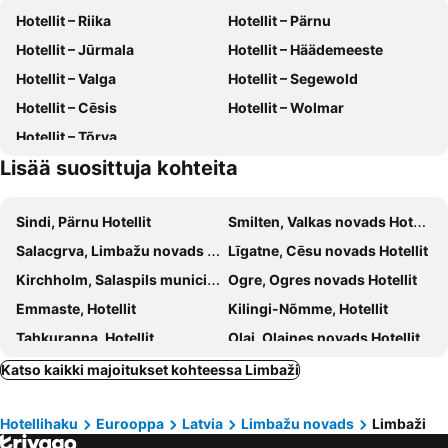
Hotellit – Riika
Hotellit – Pärnu
Raganas Ķēķis Hotel
Design apartments Jūrmāja
Hotellit – Jūrmala
Hotellit – Häädemeeste
Hotellit – Valga
Hotellit – Segewold
Hotellit – Cēsis
Hotellit – Wolmar
Hotellit – Tõrva
Lisää suosittuja kohteita
Sindi, Pärnu Hotellit
Smilten, Valkas novads Hotellit
Salacgrva, Limbažu novads Hotellit
Līgatne, Cēsu novads Hotellit
Kirchholm, Salaspils municipality Hotellit
Ogre, Ogres novads Hotellit
Emmaste, Hotellit
Kilingi-Nõmme, Hotellit
Tahkuranna, Hotellit
Olai, Olaines novads Hotellit
Lennewarden, Lielvārdes novads Hotellit
Taheva, Hotellit
Katso kaikki majoitukset kohteessa Limbaži
Riika, Riika Hotellit
Pärnu, Pärnu Hotellit
Hotellihaku
Eurooppa
Latvia
Limbažu novads
Limbaži
Jūrmala, Jurmala Hotellit
Häädemeeste, Hotellit