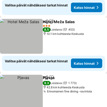
Valitse päivät nähdäksesi tarkat hinnat
Katso hinnat
Hotel Meža Salas
Jaa
Lisää suosikkeihin
3 Tähtiluokitus
8,5
Loistava
453
10.1 km kohteesta Keskusta
Valitse päivät nähdäksesi tarkat hinnat
Katso hinnat
Pļavas
Jaa
Lisää suosikkeihin
9,3
Loistava
1 773
42.8 km kohteesta Keskusta
Erinomainen fine dining -ravintola