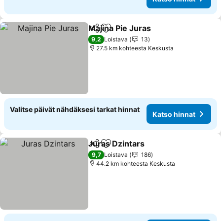
Majina Pie Juras
Jaa
Lisää suosikkeihin
9,2
Loistava
13
27.5 km kohteesta Keskusta
Valitse päivät nähdäksesi tarkat hinnat
Katso hinnat
Juras Dzintars
Jaa
Lisää suosikkeihin
9,7
Loistava
186
44.2 km kohteesta Keskusta