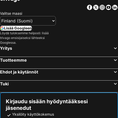
Valga, Valga Hotellit
Segewold, Siguldas novads Hotellit
Facebook
Twitter
Insta
Yo
Cēsis, Cēsu novads Hotellit
Wolmar, Kocēnu novads Hotellit
Valitse maasi
Liepāja, Liepaja Hotellit
Mitau, Jelgavas novads Hotellit
Bauska, Bauskas novads Hotellit
Lisää Googleen
Löydä tuloksemme helposti: lisää
trivago ensisijaiseksi lähteeksi
Googlessa.
Yritys
Tuotteemme
Ehdot ja käytännöt
Tuki
Kirjaudu sisään hyödyntääksesi
jäsenedut
Yksilöity käyttökokemus