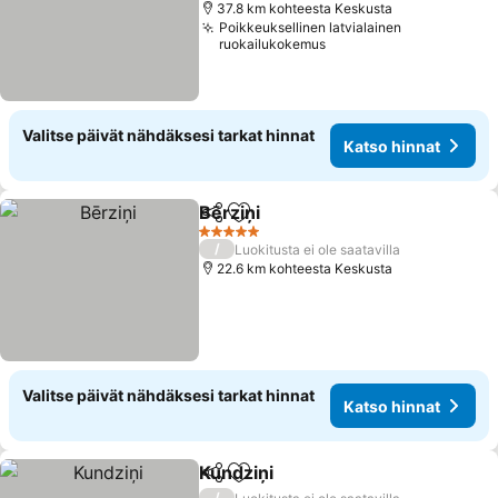
37.8 km kohteesta Keskusta
Poikkeuksellinen latvialainen
ruokailukokemus
Valitse päivät nähdäksesi tarkat hinnat
Katso hinnat
Bērziņi
Jaa
Lisää suosikkeihin
5 Tähtiluokitus
/
Luokitusta ei ole saatavilla
22.6 km kohteesta Keskusta
Valitse päivät nähdäksesi tarkat hinnat
Katso hinnat
Kundziņi
Jaa
Lisää suosikkeihin
/