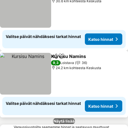
30.6 km kohteesta Keskusta
Valitse päivät nähdäksesi tarkat hinnat
Katso hinnat
Kursisu Namins
Jaa
Lisää suosikkeihin
9,3
Loistava
36
24.2 km kohteesta Keskusta
Valitse päivät nähdäksesi tarkat hinnat
Katso hinnat
Näytä lisää
Varaussivustoilta saamamme hinnat ja saatavuus muuttuvat