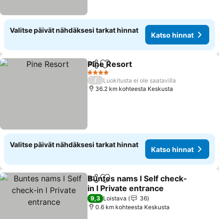
Valitse päivät nähdäksesi tarkat hinnat
Katso hinnat
Pine Resort
Jaa
Lisää suosikkeihin
4 Tähtiluokitus
/
Luokitusta ei ole saatavilla
36.2 km kohteesta Keskusta
Valitse päivät nähdäksesi tarkat hinnat
Katso hinnat
Buntes nams l Self check-
Jaa
Lisää suosikkeihin
in l Private entrance
9,3
Loistava
36
0.6 km kohteesta Keskusta