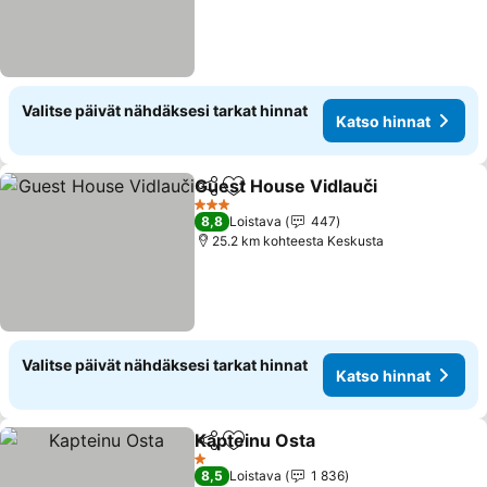
Valitse päivät nähdäksesi tarkat hinnat
Katso hinnat
Guest House Vidlauči
Jaa
Lisää suosikkeihin
3 Tähtiluokitus
8,8
Loistava
447
25.2 km kohteesta Keskusta
Valitse päivät nähdäksesi tarkat hinnat
Katso hinnat
Kapteinu Osta
Jaa
Lisää suosikkeihin
1 Tähtiluokitus
8,5
Loistava
1 836