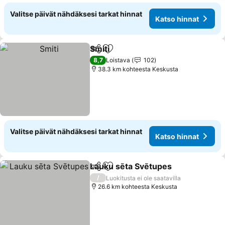
Valitse päivät nähdäksesi tarkat hinnat
Katso hinnat
Smiti
Jaa
Lisää suosikkeihin
8,7
Loistava
102
38.3 km kohteesta Keskusta
Valitse päivät nähdäksesi tarkat hinnat
Katso hinnat
Lauku sēta Svētupes
Jaa
Lisää suosikkeihin
/
Luokitusta ei ole saatavilla
26.6 km kohteesta Keskusta