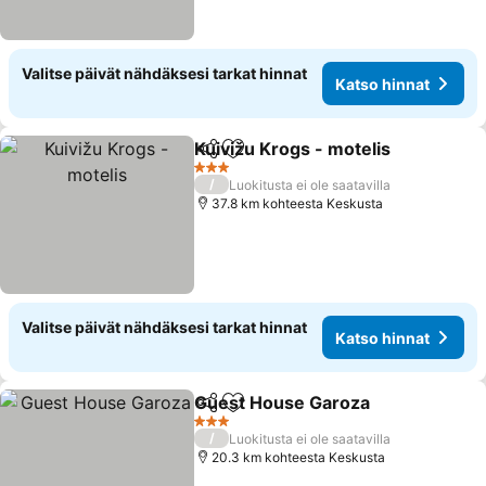
Valitse päivät nähdäksesi tarkat hinnat
Katso hinnat
Kuivižu Krogs - motelis
Jaa
Lisää suosikkeihin
3 Tähtiluokitus
/
Luokitusta ei ole saatavilla
37.8 km kohteesta Keskusta
Valitse päivät nähdäksesi tarkat hinnat
Katso hinnat
Guest House Garoza
Jaa
Lisää suosikkeihin
3 Tähtiluokitus
/
Luokitusta ei ole saatavilla
20.3 km kohteesta Keskusta