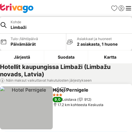
Suosikit
Kirjaud
Val
Kohde
Limbaži
Tulo-/lähtöpäivä
Asiakkaat ja huoneet
Päivämäärät
2 asiakasta, 1 huone
Järjestä
Suodata
Kartta
Hotellit kaupungissa Limbaži (Limbažu
novads, Latvia)
Näin maksut vaikuttavat hakutulosten järjestykseen
Hotel Pernigele
Jaa
Lisää suosikkeihin
3 Tähtiluokitus
9,0
Loistava
912
17.2 km kohteesta Keskusta