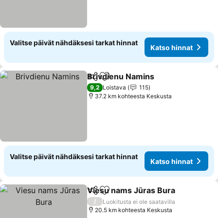
Valitse päivät nähdäksesi tarkat hinnat
Katso hinnat
Brivdienu Namins
Jaa
Lisää suosikkeihin
9,2
Loistava
115
37.2 km kohteesta Keskusta
Valitse päivät nähdäksesi tarkat hinnat
Katso hinnat
Viesu nams Jūras Bura
Jaa
Lisää suosikkeihin
/
Luokitusta ei ole saatavilla
20.5 km kohteesta Keskusta