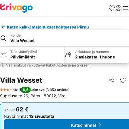
Suosikit
Kirjaud
Val
Katso kaikki majoitukset kohteessa Pärnu
Kohde
Villa Wesset
Tulo-/lähtöpäivä
Asiakkaat ja huoneet
Päivämäärät
2 asiakasta, 1 huone
Näin maksut vaikuttavat hakutulosten järjestykseen
Villa Wesset
Jaa
Li
Hotelli
8,6
Loistava
(
3 953 arviota
)
3 Tähtiluokitus
Supeluse tn 26, Pärnu, 80012, Viro
62 €
62 €
alkaen
alkaen
Näytä hinnat
12 sivustolta
Näytä hinnat
12 sivustolta
Katso hinnat
Katso hinnat