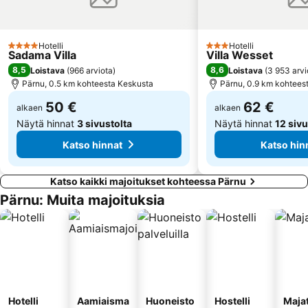
Hotelli
Hotelli
4 Tähtiluokitus
3 Tähtiluokitus
Sadama Villa
Villa Wesset
8,5
8,6
Loistava
(
966 arviota
)
Loistava
(
3 953 arvi
Pärnu, 0.5 km kohteesta Keskusta
Pärnu, 0.9 km kohtees
50 €
62 €
alkaen
alkaen
Näytä hinnat
3 sivustolta
Näytä hinnat
12 sivu
Katso hinnat
Katso hin
Katso kaikki majoitukset kohteessa Pärnu
Pärnu: Muita majoituksia
Hotelli
Aamiaisma
Huoneisto
Hostelli
Maja