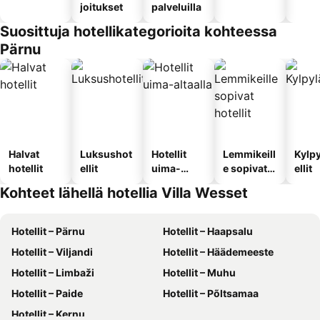
joitukset
palveluilla
Suosittuja hotellikategorioita kohteessa
Pärnu
Halvat
Luksushot
Hotellit
Lemmikeill
Kylp
hotellit
ellit
uima-
e sopivat
ellit
altaalla
hotellit
Kohteet lähellä hotellia Villa Wesset
Hotellit – Pärnu
Hotellit – Haapsalu
Hotellit – Viljandi
Hotellit – Häädemeeste
Hotellit – Limbaži
Hotellit – Muhu
Hotellit – Paide
Hotellit – Põltsamaa
Hotellit – Kernu