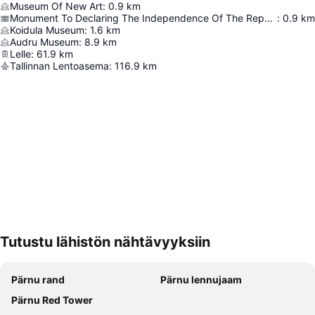
Museum Of New Art
:
0.9
km
Monument To Declaring The Independence Of The Republic Of Estonia
:
0.9
km
Koidula Museum
:
1.6
km
Audru Museum
:
8.9
km
Lelle
:
61.9
km
Tallinnan Lentoasema
:
116.9
km
Tutustu lähistön nähtävyyksiin
Laajenna kartta
Pärnu rand
Pärnu lennujaam
Pärnu Red Tower