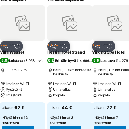
Hotelli
Hotelli
Hotelli
3 Tähtiluokitus
4 Tähtiluokitus
3 Tähtiluokitus
Jaa
Lisää suosikkeihin
Jaa
Lisää suosikkeihin
Jaa
Lisää suo
Villa Wesset
Hestia Hotel Strand
Viiking Spa Hotel
8,6
8,2
8,8
Loistava
(
3 953 arviota
)
Erittäin hyvä
(
14 696 arviota
Loistava
)
(
14 276 
Pärnu, Viro
Pärnu, 1.9 km kohteesta
Pärnu, 0.6 km koht
Keskusta
Keskusta
Ilmainen Wi-Fi
Ilmainen Wi-Fi
Ilmainen Wi-Fi
Pysäköinti
Uima-allas
Uima-allas
Ilmastointi
Kylpylä
Kylpylä
62 €
44 €
72 €
alkaen
alkaen
alkaen
Näytä hinnat
12
Näytä hinnat
3
Näytä hinnat
7
sivustolta
sivustolta
sivustolta