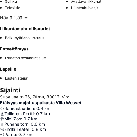
Suihku
Avattavat ikkunat
Televisio
Hiustenkuivaaja
Näytä lisää
Liikuntamahdollisuudet
Polkupyörien vuokraus
Esteettömyys
Esteetön pysäköintialue
Lapsille
Lasten ateriat
Sijainti
Supeluse tn 26, Pärnu, 80012, Viro
Etäisyys majoituspaikasta Villa Wesset
Rannastaadion
:
0.4
km
Tallinnan Portti
:
0.7
km
Mini Zoo
:
0.7
km
Punane torn
:
0.8
km
Endla Teater
:
0.8
km
Pärnu
:
0.9
km