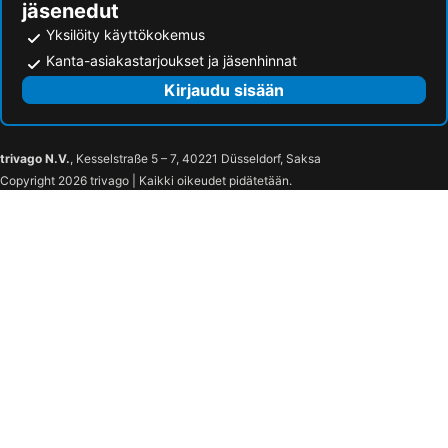
jäsenedut
Yksilöity käyttökokemus
Kanta-asiakastarjoukset ja jäsenhinnat
Kirjaudu sisään
trivago N.V.
, Kesselstraße 5 – 7, 40221 Düsseldorf, Saksa
Copyright 2026 trivago | Kaikki oikeudet pidätetään.