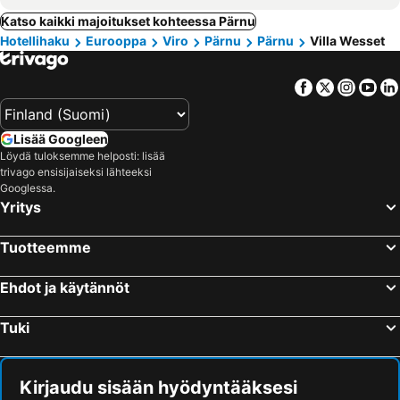
Katso kaikki majoitukset kohteessa Pärnu
Hotellihaku
Eurooppa
Viro
Pärnu
Pärnu
Villa Wesset
Facebook
Twitter
Insta
Yo
Lisää Googleen
Löydä tuloksemme helposti: lisää
trivago ensisijaiseksi lähteeksi
Googlessa.
Yritys
Tuotteemme
Ehdot ja käytännöt
Tuki
Kirjaudu sisään hyödyntääksesi