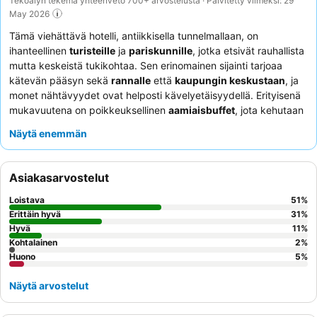
Tekoälyn tekemä yhteenveto 700+ arvostelusta · Päivitetty viimeksi: 29
May 2026
Tämä viehättävä hotelli, antiikkisella tunnelmallaan, on
ihanteellinen
turisteille
ja
pariskunnille
, jotka etsivät rauhallista
mutta keskeistä tukikohtaa. Sen erinomainen sijainti tarjoaa
kätevän pääsyn sekä
rannalle
että
kaupungin keskustaan
, ja
monet nähtävyydet ovat helposti kävelyetäisyydellä. Erityisenä
mukavuutena on poikkeuksellinen
aamiaisbuffet
, jota kehutaan
sen laajasta valikoimasta ja laadusta. Asiakkaat kehuvat
Näytä enemmän
jatkuvasti
hotellin henkilökuntaa
heidän ystävällisyydestään ja
ammattitaidostaan, mikä takaa lämpimän ja viihtyisän oleskelun.
Hiljaisempaa kokemusta kaipaavien asiakkaiden kannattaa
Asiakasarvostelut
harkita puutarhaan päin olevan huoneen pyytämistä.
Loistava
51
%
Erittäin hyvä
31
%
Hyvä
11
%
Kohtalainen
2
%
Huono
5
%
Näytä arvostelut