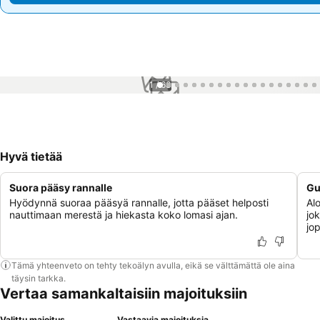
1 / 63
Hyvä tietää
Suora pääsy rannalle
Gu
Hyödynnä suoraa pääsyä rannalle, jotta pääset helposti
Alo
nauttimaan merestä ja hiekasta koko lomasi ajan.
jok
jo
Tämä yhteenveto on tehty tekoälyn avulla, eikä se välttämättä ole aina
täysin tarkka.
Vertaa samankaltaisiin majoituksiin
Valittu majoitus
Vastaavia majoituksia