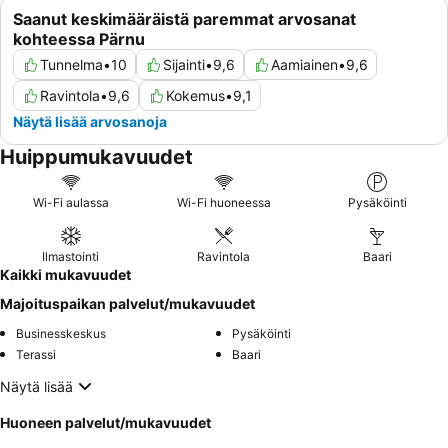
Saanut keskimääräistä paremmat arvosanat
kohteessa Pärnu
Tunnelma
•
10
Sijainti
•
9,6
Aamiainen
•
9,6
Ravintola
•
9,6
Kokemus
•
9,1
Näytä lisää arvosanoja
Huippumukavuudet
Wi-Fi aulassa
Wi-Fi huoneessa
Pysäköinti
Ilmastointi
Ravintola
Baari
Kaikki mukavuudet
Majoituspaikan palvelut/mukavuudet
Businesskeskus
Pysäköinti
Terassi
Baari
Näytä lisää
Huoneen palvelut/mukavuudet