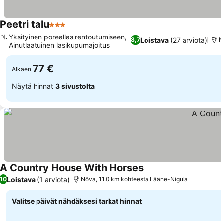
Peetri talu
3 Tähtiluokitus
Yksityinen poreallas rentoutumiseen,
Loistava
(27 arviota)
8,7
Ainutlaatuinen lasikupumajoitus
77 €
Alkaen
Näytä hinnat
3 sivustolta
A Country House With Horses
Loistava
(1 arviota)
10
Nõva, 11.0 km kohteesta Lääne-Nigula
Valitse päivät nähdäksesi tarkat hinnat