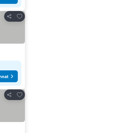
Lisää suosikkeihin
Jaa
nnat
Lisää suosikkeihin
Jaa