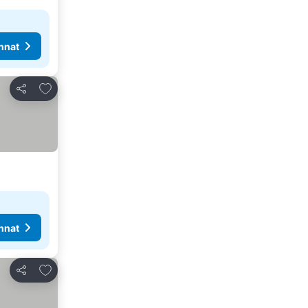
nnat
Lisää suosikkeihin
Jaa
nnat
Lisää suosikkeihin
Jaa