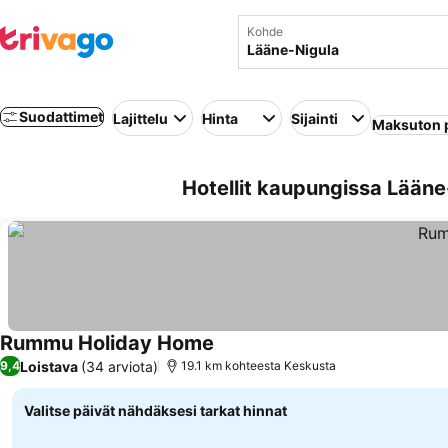
Kohde
Suodattimet
Lajittelu
Hinta
Sijainti
Maksuton 
Hotellit kaupungissa Lääne
Rummu Holiday Home
Loistava
(34 arviota)
9,4
19.1 km kohteesta Keskusta
Valitse päivät nähdäksesi tarkat hinnat