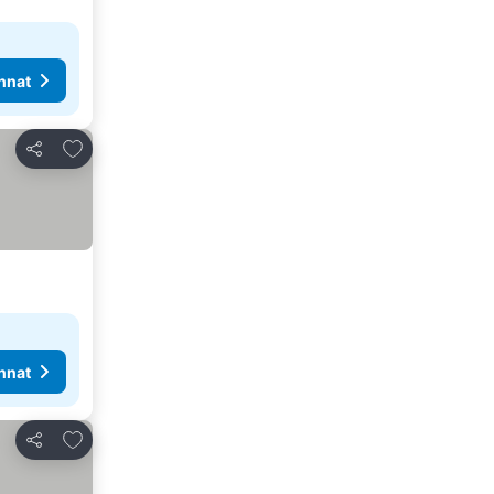
nnat
Lisää suosikkeihin
Jaa
nnat
Lisää suosikkeihin
Jaa