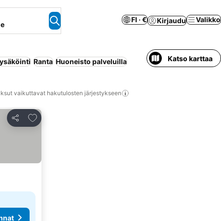
FI · €
Valikko
Kirjaudu
ne
Katso karttaa
ysäköinti
Ranta
Huoneisto palveluilla
ksut vaikuttavat hakutulosten järjestykseen
Lisää suosikkeihin
Jaa
nnat