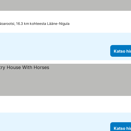
Noarootsi, 16.3 km kohteesta Lääne-Nigula
Katso hi
Katso hi