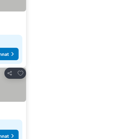
nnat
Lisää suosikkeihin
Jaa
nnat