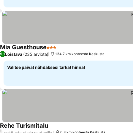
Mia Guesthouse
3 Tähtiluokitus
Loistava
(235 arviota)
9,1
134.7 km kohteesta Keskusta
Valitse päivät nähdäksesi tarkat hinnat
Rehe Turismitalu
Luokitusta ei ole saatavilla
/
0.8 km kohteesta Keskusta