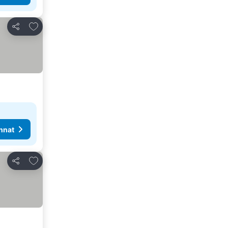
Lisää suosikkeihin
Jaa
nnat
Lisää suosikkeihin
Jaa