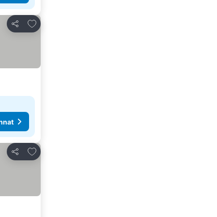
Lisää suosikkeihin
Jaa
nnat
Lisää suosikkeihin
Jaa