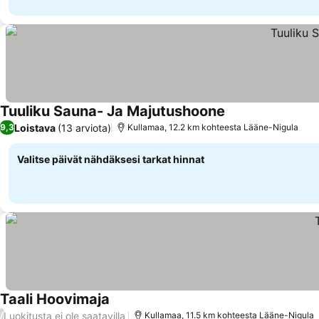
Tuuliku Sauna- Ja Majutushoone
Loistava
(13 arviota)
9,3
Kullamaa, 12.2 km kohteesta Lääne-Nigula
Valitse päivät nähdäksesi tarkat hinnat
Taali Hoovimaja
Luokitusta ei ole saatavilla
/
Kullamaa, 11.5 km kohteesta Lääne-Nigula