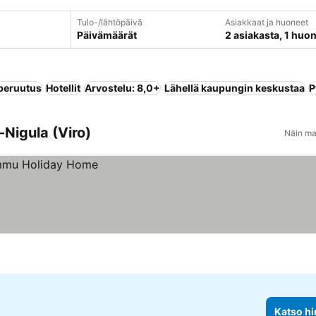
Tulo-/lähtöpäivä
Asiakkaat ja huoneet
Päivämäärät
2 asiakasta, 1 huo
peruutus
Hotellit
Arvostelu: 8,0+
Lähellä kaupungin keskustaa
P
-Nigula (Viro)
Näin ma
Katso hi