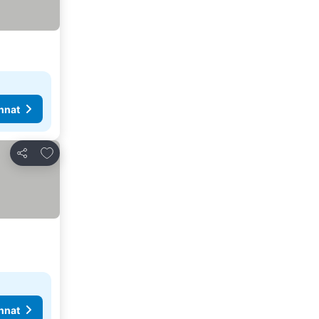
nnat
Lisää suosikkeihin
Jaa
nnat