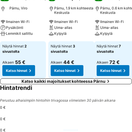
Pärnu, Viro
Pärnu, 1.9 km kohteesta
Pärnu, 0.6 km koht
Keskusta
Keskusta
Ilmainen Wi-Fi
Ilmainen Wi-Fi
Ilmainen Wi-Fi
Pysäköinti
Uima-allas
Uima-allas
Lemmikit sallittu
Kylpylä
Kylpylä
Katso hinnat
Katso hinnat
Katso hinnat
Näytä hinnat
2
Näytä hinnat
3
Näytä hinnat
7
sivustolta
sivustolta
sivustolta
55 €
44 €
72 €
Alkaen
Alkaen
Alkaen
Katso hinnat
Katso hinnat
Katso hinnat
Katso kaikki majoitukset kohteessa Pärnu
Hintatrendi
Perustuu alhaisimpiin hintoihin trivagossa viimeisten 30 päivän aikana
0 €
0 €
0 €