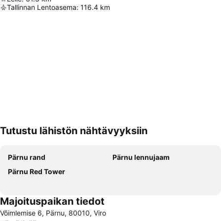
Tallinnan Lentoasema
:
116.4
km
Tutustu lähistön nähtävyyksiin
Laajenna kartta
Pärnu rand
Pärnu lennujaam
Pärnu Red Tower
Majoituspaikan tiedot
Võimlemise 6, Pärnu, 80010, Viro