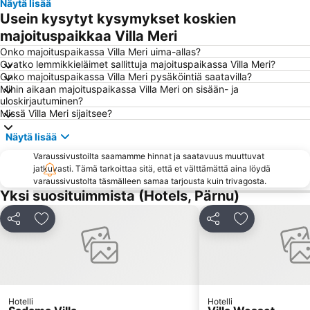
Näytä lisää
Usein kysytyt kysymykset koskien
majoituspaikkaa Villa Meri
Onko majoituspaikassa Villa Meri uima-allas?
Ovatko lemmikkieläimet sallittuja majoituspaikassa Villa Meri?
Onko majoituspaikassa Villa Meri pysäköintiä saatavilla?
Mihin aikaan majoituspaikassa Villa Meri on sisään- ja
uloskirjautuminen?
Missä Villa Meri sijaitsee?
Näytä lisää
Varaussivustoilta saamamme hinnat ja saatavuus muuttuvat
jatkuvasti. Tämä tarkoittaa sitä, että et välttämättä aina löydä
varaussivustolta täsmälleen samaa tarjousta kuin trivagosta.
Yksi suosituimmista (Hotels, Pärnu)
Jaa
Lisää suosikkeihin
Jaa
Lisää suosikk
Hotelli
Hotelli