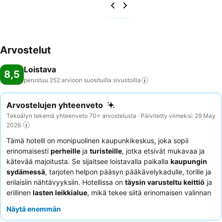
Arvostelut
Loistava
8,5
perustuu 252 arvioon suosituilla
sivustoilla
Arvostelujen yhteenveto
Tekoälyn tekemä yhteenveto 70+ arvostelusta · Päivitetty viimeksi: 29 May
2026
Tämä hotelli on monipuolinen kaupunkikeskus, joka sopii
erinomaisesti
perheille
ja
turisteille
, jotka etsivät mukavaa ja
kätevää majoitusta. Se sijaitsee loistavalla paikalla
kaupungin
sydämessä
, tarjoten helpon pääsyn pääkävelykadulle, torille ja
erilaisiin nähtävyyksiin. Hotellissa on
täysin varusteltu keittiö
ja
erillinen
lasten leikkialue
, mikä tekee siitä erinomaisen valinnan
itsepalvelumajoitusta suosiville ja lasten kanssa matkustaville.
Näytä enemmän
Asiakkaat kehuvat jatkuvasti henkilökunnan
ystävällistä ja