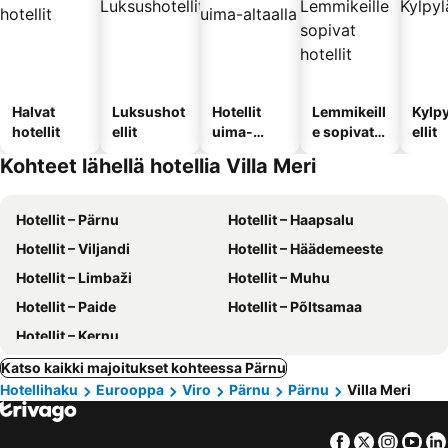
Halvat
Luksushot
Hotellit
Lemmikeill
Kylp
hotellit
ellit
uima-
e sopivat
ellit
altaalla
hotellit
Kohteet lähellä hotellia Villa Meri
Hotellit – Pärnu
Hotellit – Haapsalu
Hotellit – Viljandi
Hotellit – Häädemeeste
Hotellit – Limbaži
Hotellit – Muhu
Hotellit – Paide
Hotellit – Põltsamaa
Hotellit – Kernu
Katso kaikki majoitukset kohteessa Pärnu
Hotellihaku
Eurooppa
Viro
Pärnu
Pärnu
Villa Meri
Facebook
Twitter
Insta
Yo