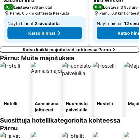
Sadama Villa
Villa Wesset
8,5
8,6
Loistava
(
966 arviota
)
Loistava
(
3 953 arvi
Pärnu, 0.5 km kohteesta Keskusta
Pärnu, 0.9 km kohtees
Näytä hinnat
3 sivustolta
Näytä hinnat
12 sivu
Alkaen
Alkaen
Katso hinnat
Katso hin
50 €
62 €
Katso kaikki majoitukset kohteessa Pärnu
Pärnu: Muita majoituksia
Hotelli
Aamiaisma
Huoneisto
Hostelli
Maja
joitukset
palveluilla
Suosittuja hotellikategorioita kohteessa
Pärnu