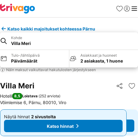
Suosikit
Kirjaud
Val
Katso kaikki majoitukset kohteessa Pärnu
Kohde
Villa Meri
Tulo-/lähtöpäivä
Asiakkaat ja huoneet
Päivämäärät
2 asiakasta, 1 huone
Näin maksut vaikuttavat hakutulosten järjestykseen
Villa Meri
Jaa
Li
Hotelli
8,5
Loistava
(
252 arviota
)
Võimlemise 6, Pärnu, 80010, Viro
Näytä hinnat
2 sivustolta
Näytä hinnat
2 sivustolta
Alkaen
Alkaen
Katso hinnat
Katso hinnat
55 €
55 €