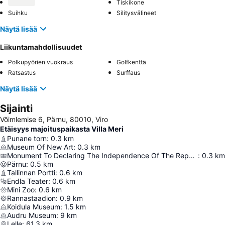
Tiskikone
Suihku
Silitysvälineet
Näytä lisää
Liikuntamahdollisuudet
Polkupyörien vuokraus
Golfkenttä
Ratsastus
Surffaus
Näytä lisää
Sijainti
Võimlemise 6, Pärnu, 80010, Viro
Etäisyys majoituspaikasta Villa Meri
Punane torn
:
0.3
km
Museum Of New Art
:
0.3
km
Monument To Declaring The Independence Of The Republic Of Estonia
:
0.3
km
Pärnu
:
0.5
km
Tallinnan Portti
:
0.6
km
Endla Teater
:
0.6
km
Mini Zoo
:
0.6
km
Rannastaadion
:
0.9
km
Koidula Museum
:
1.5
km
Audru Museum
:
9
km
Lelle
:
61.3
km