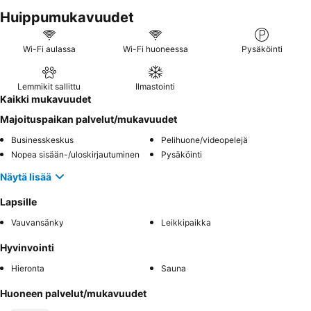
vieraanvaraista luonnetta
ja arvostavat
kodikasta aamiaista
Huippumukavuudet
paikallisilla tuotteilla. Tilavampaa kokemusta varten harkitse
studiohuoneiston
varaamista lisämukavuuden ja joustavuuden
vuoksi.
Wi-Fi aulassa
Wi-Fi huoneessa
Pysäköinti
Lemmikit sallittu
Ilmastointi
Kaikki mukavuudet
Majoituspaikan palvelut/mukavuudet
Businesskeskus
Pelihuone/videopelejä
Nopea sisään-/uloskirjautuminen
Pysäköinti
Näytä lisää
Lapsille
Vauvansänky
Leikkipaikka
Hyvinvointi
Hieronta
Sauna
Huoneen palvelut/mukavuudet