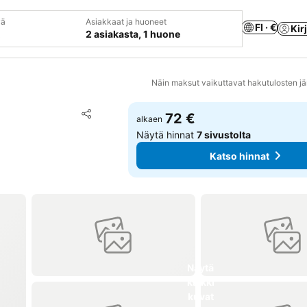
vä
Asiakkaat ja huoneet
FI · €
Kir
2 asiakasta, 1 huone
Näin maksut vaikuttavat hakutulosten jä
Lisää suosikkeihin
72 €
alkaen
Jaa
Näytä hinnat
7 sivustolta
Katso hinnat