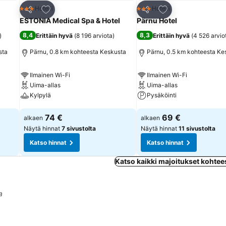
Lisää suosikkeihin
Lisää suosikkeihin
Hotelli
Hotelli
3 Tähtiluokitus
3 Tähtiluokitus
Jaa
Jaa
ESTONIA Medical Spa & Hotel
Pärnu Hotel
8,4
8,3
)
Erittäin hyvä
(
8 196 arviota
)
Erittäin hyvä
(
4 526 arvio
sta
Pärnu, 0.8 km kohteesta Keskusta
Pärnu, 0.5 km kohteesta Ke
Ilmainen Wi-Fi
Ilmainen Wi-Fi
Uima-allas
Uima-allas
Kylpylä
Pysäköinti
Katso hinnat
Katso hinnat
74 €
69 €
alkaen
alkaen
Näytä hinnat
7 sivustolta
Näytä hinnat
11 sivustolta
Katso hinnat
Katso hinnat
Katso kaikki majoitukset kohte
a