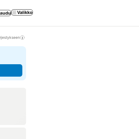
Valikko
jaudu
rjestykseen