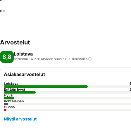
0 €
Arvostelut
Loistava
8,8
perustuu 14 276 arvioon suosituilla
sivustoilla
Asiakasarvostelut
Loistava
Erittäin hyvä
Hyvä
Kohtalainen
Huono
Näytä arvostelut