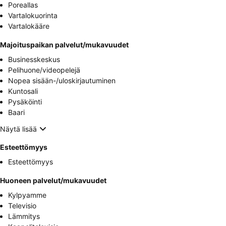
Poreallas
Vartalokuorinta
Vartalokääre
Majoituspaikan palvelut/mukavuudet
Businesskeskus
Pelihuone/videopelejä
Nopea sisään-/uloskirjautuminen
Kuntosali
Pysäköinti
Baari
Näytä lisää
Esteettömyys
Esteettömyys
Huoneen palvelut/mukavuudet
Kylpyamme
Televisio
Lämmitys