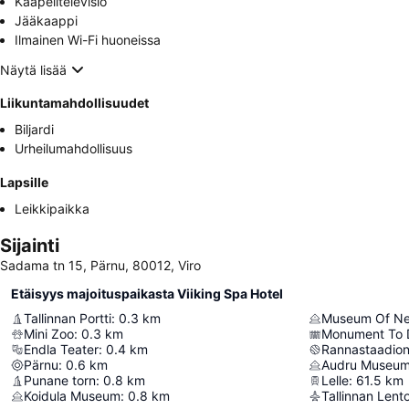
Kaapelitelevisio
Jääkaappi
Ilmainen Wi-Fi huoneissa
Näytä lisää
Liikuntamahdollisuudet
Biljardi
Urheilumahdollisuus
Lapsille
Leikkipaikka
Sijainti
Sadama tn 15, Pärnu, 80012, Viro
Etäisyys majoituspaikasta Viiking Spa Hotel
Tallinnan Portti
:
0.3
km
Museum Of Ne
Mini Zoo
:
0.3
km
Endla Teater
:
0.4
km
Rannastaadio
Pärnu
:
0.6
km
Audru Museu
Punane torn
:
0.8
km
Lelle
:
61.5
km
Koidula Museum
:
0.8
km
Tallinnan Len