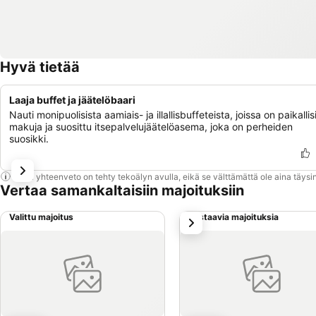
Hyvä tietää
Laaja buffet ja jäätelöbaari
Nauti monipuolisista aamiais- ja illallisbuffeteista, joissa on paikallis
makuja ja suosittu itsepalvelujäätelöasema, joka on perheiden
suosikki.
Tämä yhteenveto on tehty tekoälyn avulla, eikä se välttämättä ole aina täysin
Vertaa samankaltaisiin majoituksiin
Valittu majoitus
Vastaavia majoituksia
seuraava