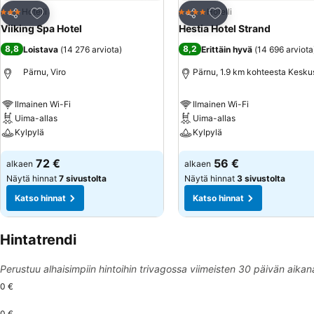
Lisää suosikkeihin
Lisää suosikkeihin
Hotelli
Hotelli
3 Tähtiluokitus
4 Tähtiluokitus
Jaa
Jaa
Viiking Spa Hotel
Hestia Hotel Strand
8,8
8,2
Loistava
(
14 276 arviota
)
Erittäin hyvä
(
14 696 arviota
Pärnu, Viro
Pärnu, 1.9 km kohteesta Kesku
Ilmainen Wi-Fi
Ilmainen Wi-Fi
Uima-allas
Uima-allas
Kylpylä
Kylpylä
Katso hinnat
Katso hinnat
72 €
56 €
alkaen
alkaen
Näytä hinnat
7 sivustolta
Näytä hinnat
3 sivustolta
Katso hinnat
Katso hinnat
Hintatrendi
Perustuu alhaisimpiin hintoihin trivagossa viimeisten 30 päivän aikan
0 €
0 €