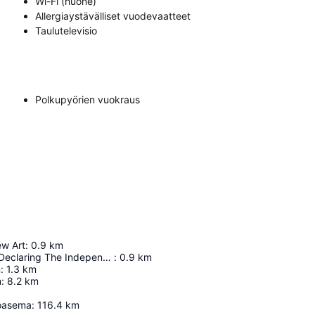
Wi-Fi (huone)
Allergiaystävälliset vuodevaatteet
Taulutelevisio
Polkupyörien vuokraus
w Art
:
0.9
km
Monument To Declaring The Independence Of The Republic Of Estonia
:
0.9
km
n
:
1.3
km
m
:
8.2
km
toasema
:
116.4
km