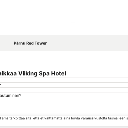
Laajenna kartta
Pärnu Red Tower
ikkaa Viiking Spa Hotel
?
rjautuminen?
ämä tarkoittaa sitä, että et välttämättä aina löydä varaussivustolta täsmälleen