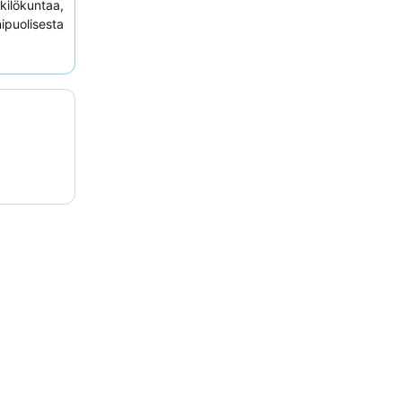
kilökuntaa,
ipuolisesta
itse yhden