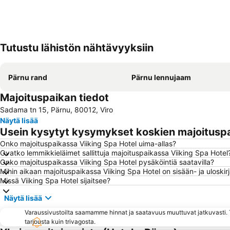
Tutustu lähistön nähtävyyksiin
Pärnu rand
Pärnu lennujaam
Majoituspaikan tiedot
Sadama tn 15, Pärnu, 80012, Viro
Näytä lisää
Usein kysytyt kysymykset koskien majoituspa
Onko majoituspaikassa Viiking Spa Hotel uima-allas?
Ovatko lemmikkieläimet sallittuja majoituspaikassa Viiking Spa Hotel
Onko majoituspaikassa Viiking Spa Hotel pysäköintiä saatavilla?
Mihin aikaan majoituspaikassa Viiking Spa Hotel on sisään- ja uloski
Missä Viiking Spa Hotel sijaitsee?
Näytä lisää
Varaussivustoilta saamamme hinnat ja saatavuus muuttuvat jatkuvasti. T
tarjousta kuin trivagosta.