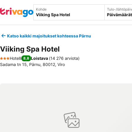
Kohde
Tulo-/lähtöpäi
Päivämäärät
Katso kaikki majoitukset kohteessa Pärnu
Viiking Spa Hotel
Hotelli
Loistava
(
14 276 arviota
)
8,8
3 Tähtiluokitus
Sadama tn 15, Pärnu, 80012, Viro