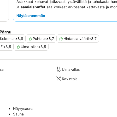
Asiakkaat kehuvat jatkuvasti ystävällistä ja tehokasta hen
ja
aamiaisbuffet
saa korkeat arvosanat kattavasta ja mon
valikoimastaan. Tilavampaa kokemusta varten hark
Näytä enemmän
perhehuoneen tai sviitin
varaamista.
 Pärnu
Kokemus
•
8,8
Puhtaus
•
8,7
Hintansa väärti
•
8,7
Fi
•
8,5
Uima-allas
•
8,5
sa
Uima-allas
Ravintola
Höyrysauna
Sauna