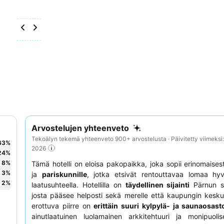
Arvostelujen yhteenveto
Tekoälyn tekemä yhteenveto 900+ arvostelusta · Päivitetty viimeksi
63
%
2026
24
%
8
%
Tämä hotelli on eloisa pakopaikka, joka sopii erinomaises
3
%
ja
pariskunnille
, jotka etsivät rentouttavaa lomaa hyv
2
%
laatusuhteella. Hotellilla on
täydellinen sijainti
Pärnun s
josta pääsee helposti sekä merelle että kaupungin kesk
erottuva piirre on
erittäin suuri kylpylä- ja saunaosast
ainutlaatuinen luolamainen arkkitehtuuri ja monipuolis