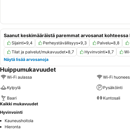
Saanut keskimääräistä paremmat arvosanat kohteessa
Sijainti
•
9,4
Perheystävällisyys
•
9,3
Palvelu
•
8,8
Tilat ja palvelut/mukavuudet
•
8,7
Hyvinvointi
•
8,7
Wi-
Näytä lisää arvosanoja
Huippumukavuudet
Wi-Fi aulassa
Wi-Fi huonees
Kylpylä
Pysäköinti
Baari
Kuntosali
Kaikki mukavuudet
Hyvinvointi
Kauneushoitola
Hieronta