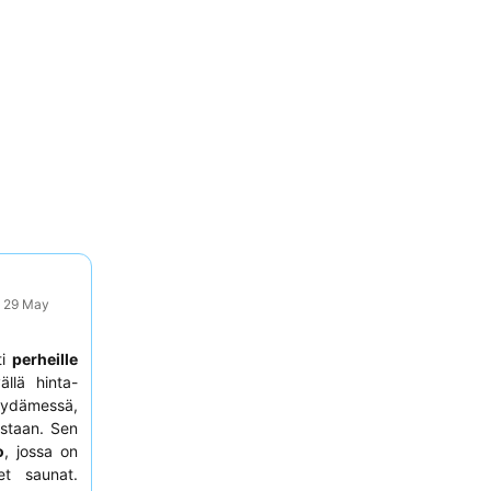
: 29 May
ti
perheille
ällä hinta-
ydämessä,
ustaan. Sen
o
, jossa on
et saunat.