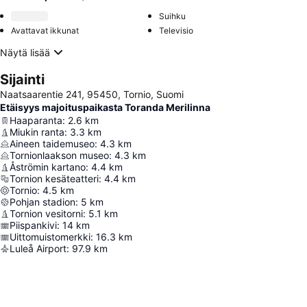
Suihku
Avattavat ikkunat
Televisio
Näytä lisää
Sijainti
Naatsaarentie 241, 95450, Tornio, Suomi
Etäisyys majoituspaikasta Toranda Merilinna
Haaparanta
:
2.6
km
Miukin ranta
:
3.3
km
Aineen taidemuseo
:
4.3
km
Tornionlaakson museo
:
4.3
km
Åströmin kartano
:
4.4
km
Tornion kesäteatteri
:
4.4
km
Tornio
:
4.5
km
Pohjan stadion
:
5
km
Tornion vesitorni
:
5.1
km
Piispankivi
:
14
km
Uittomuistomerkki
:
16.3
km
Luleå Airport
:
97.9
km