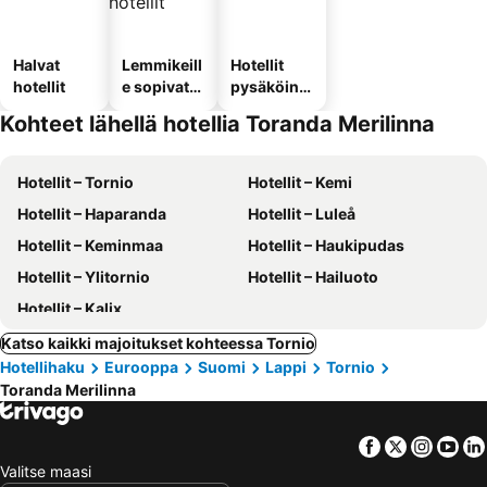
Halvat
Lemmikeill
Hotellit
hotellit
e sopivat
pysäköinni
hotellit
llä
Kohteet lähellä hotellia Toranda Merilinna
Hotellit – Tornio
Hotellit – Kemi
Hotellit – Haparanda
Hotellit – Luleå
Hotellit – Keminmaa
Hotellit – Haukipudas
Hotellit – Ylitornio
Hotellit – Hailuoto
Hotellit – Kalix
Katso kaikki majoitukset kohteessa Tornio
Hotellihaku
Eurooppa
Suomi
Lappi
Tornio
Toranda Merilinna
Facebook
Twitter
Insta
Yo
Valitse maasi