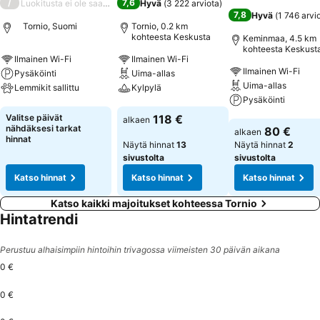
/
7,6
Luokitusta ei ole saatavilla
Hyvä
(
3 222 arviota
)
7,8
Hyvä
(
1 746 arvi
Tornio, Suomi
Tornio, 0.2 km
kohteesta Keskusta
Keminmaa, 4.5 km
kohteesta Keskust
Ilmainen Wi-Fi
Ilmainen Wi-Fi
Ilmainen Wi-Fi
Pysäköinti
Uima-allas
Uima-allas
Lemmikit sallittu
Kylpylä
Pysäköinti
Katso hinnat
Katso hinnat
Valitse päivät
118 €
alkaen
Katso hinnat
nähdäksesi tarkat
80 €
alkaen
hinnat
Näytä hinnat
13
Näytä hinnat
2
sivustolta
sivustolta
Katso hinnat
Katso hinnat
Katso hinnat
Katso kaikki majoitukset kohteessa Tornio
Hintatrendi
Perustuu alhaisimpiin hintoihin trivagossa viimeisten 30 päivän aikana
0 €
0 €