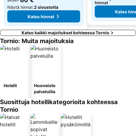
80 €
alkaen
hinnat
Näytä hinnat
2 sivustolta
Katso hin
Katso hinnat
Katso kaikki majoitukset kohteessa Tornio
Tornio: Muita majoituksia
Hotelli
Huoneisto
palveluilla
Suosittuja hotellikategorioita kohteessa
Tornio