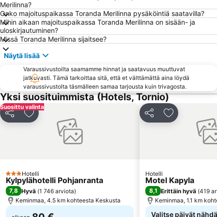
Merilinna?
Onko majoituspaikassa Toranda Merilinna pysäköintiä saatavilla?
Mihin aikaan majoituspaikassa Toranda Merilinna on sisään- ja
uloskirjautuminen?
Missä Toranda Merilinna sijaitsee?
Näytä lisää
Varaussivustoilta saamamme hinnat ja saatavuus muuttuvat
jatkuvasti. Tämä tarkoittaa sitä, että et välttämättä aina löydä
varaussivustolta täsmälleen samaa tarjousta kuin trivagosta.
Yksi suosituimmista (Hotels, Tornio)
Suosittu valinta
Jaa
Lisää suosikkeihin
Jaa
Lisää suosikk
Hotelli
Hotelli
3 Tähtiluokitus
Kylpylähotelli Pohjanranta
Motel Kapyla
7,8
8,1
Hyvä
(
1 746 arviota
)
Erittäin hyvä
(
419 ar
Keminmaa, 4.5 km kohteesta Keskusta
Keminmaa, 1.1 km koht
Valitse päivät nähdä