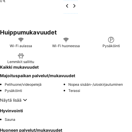
0 €
Huippumukavuudet
Wi-Fi aulassa
Wi-Fi huoneessa
Pysäköinti
Lemmikit sallittu
Kaikki mukavuudet
Majoituspaikan palvelut/mukavuudet
Pelihuone/videopelejä
Nopea sisään-/uloskirjautuminen
Pysäköinti
Terassi
Näytä lisää
Hyvinvointi
Sauna
Huoneen palvelut/mukavuudet