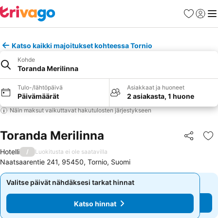
Suosikit
Kirjaud
Val
Katso kaikki majoitukset kohteessa Tornio
Kohde
Toranda Merilinna
Tulo-/lähtöpäivä
Asiakkaat ja huoneet
Päivämäärät
2 asiakasta, 1 huone
Näin maksut vaikuttavat hakutulosten järjestykseen
Toranda Merilinna
Jaa
Li
Hotelli
/
Luokitusta ei ole saatavilla
Naatsaarentie 241, 95450, Tornio, Suomi
Valitse päivät nähdäksesi tarkat hinnat
Valitse päivät nähdäksesi tarkat hinnat
Katso hinnat
Katso hinnat