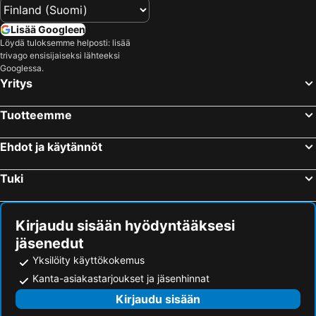
Lisää Googleen
Löydä tuloksemme helposti: lisää
trivago ensisijaiseksi lähteeksi
Googlessa.
Yritys
Tuotteemme
Ehdot ja käytännöt
Tuki
Kirjaudu sisään hyödyntääksesi
jäsenedut
Yksilöity käyttökokemus
Kanta-asiakastarjoukset ja jäsenhinnat
Kirjaudu sisään