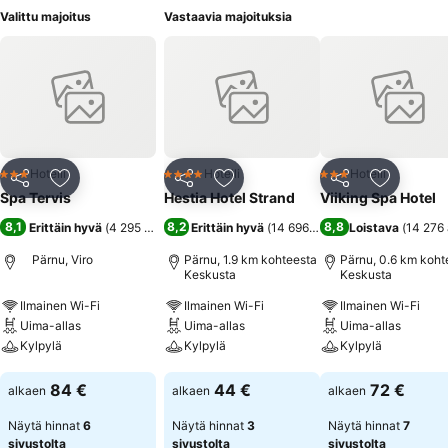
Valittu majoitus
Vastaavia majoituksia
Hotelli
Hotelli
Hotelli
3 Tähtiluokitus
4 Tähtiluokitus
3 Tähtiluokitus
Jaa
Lisää suosikkeihin
Jaa
Lisää suosikkeihin
Jaa
Lisää suo
Spa Tervis
Hestia Hotel Strand
Viiking Spa Hotel
8,1
8,2
8,8
Erittäin hyvä
(
4 295 arviota
)
Erittäin hyvä
(
14 696 arviota
Loistava
)
(
14 276 
Pärnu, Viro
Pärnu, 1.9 km kohteesta
Pärnu, 0.6 km koht
Keskusta
Keskusta
Ilmainen Wi-Fi
Ilmainen Wi-Fi
Ilmainen Wi-Fi
Uima-allas
Uima-allas
Uima-allas
Kylpylä
Kylpylä
Kylpylä
Katso hinnat
Katso hinnat
Katso hinnat
84 €
44 €
72 €
alkaen
alkaen
alkaen
Näytä hinnat
6
Näytä hinnat
3
Näytä hinnat
7
sivustolta
sivustolta
sivustolta