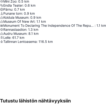
Mini Zoo
:
0.5
km
Endla Teater
:
0.6
km
Pärnu
:
0.7
km
Punane torn
:
0.9
km
Koidula Museum
:
0.9
km
Museum Of New Art
:
1.1
km
Monument To Declaring The Independence Of The Republic Of Estonia
:
1.1
km
Rannastaadion
:
1.3
km
Audru Museum
:
8.1
km
Lelle
:
61.7
km
Tallinnan Lentoasema
:
116.5
km
Tutustu lähistön nähtävyyksiin
Laajenna kartta