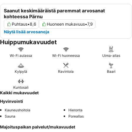
Saanut keskimääräistä paremmat arvosanat
kohteessa Pärnu
Puhtaus
•
8,6
Huoneen mukavuus
•
7,9
Näytä lisää arvosanoja
Huippumukavuudet
Wi-Fi aulassa
Wi-Fi huoneessa
Uima-allas
Kylpylä
Ravintola
Baari
Kuntosali
Kaikki mukavuudet
Hyvinvointi
Kauneushoitola
Hieronta
Sauna
Poreallas
Majoituspaikan palvelut/mukavuudet