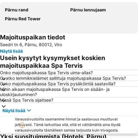
Pärnu rand
Pärnu lennujaam
Pärnu Red Tower
Majoituspaikan tiedot
Seedri tn 6, Pärnu, 80012, Viro
Näytä lisää
Usein kysytyt kysymykset koskien
majoituspaikkaa Spa Tervis
Onko majoituspaikassa Spa Tervis uima-allas?
Ovatko lemmikkieläimet sallittuja majoituspaikassa Spa Tervis?
Onko majoituspaikassa Spa Tervis pysäköintiä saatavilla?
Mihin aikaan majoituspaikassa Spa Tervis on sisään- ja
uloskirjautuminen?
Missä Spa Tervis sijaitsee?
Näytä lisää
Varaussivustoilta saamamme hinnat ja saatavuus muuttuvat
jatkuvasti. Tämä tarkoittaa sitä, että et välttämättä aina löydä
varaussivustolta täsmälleen samaa tarjousta kuin trivagosta.
Yksi suosituimmista (Hotels, Pärnu)