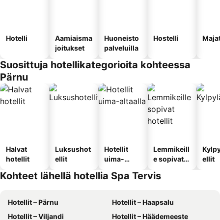
Hotelli
Aamiaisma
Huoneisto
Hostelli
Maja
joitukset
palveluilla
Suosittuja hotellikategorioita kohteessa
Pärnu
Halvat
Luksushot
Hotellit
Lemmikeill
Kylp
hotellit
ellit
uima-
e sopivat
ellit
altaalla
hotellit
Kohteet lähellä hotellia Spa Tervis
Hotellit – Pärnu
Hotellit – Haapsalu
Hotellit – Viljandi
Hotellit – Häädemeeste