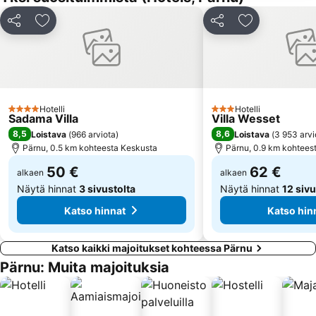
Jaa
Lisää suosikkeihin
Jaa
Lisää suosikk
Hotelli
Hotelli
4 Tähtiluokitus
3 Tähtiluokitus
Sadama Villa
Villa Wesset
8,5
8,6
Loistava
(
966 arviota
)
Loistava
(
3 953 arvi
Pärnu, 0.5 km kohteesta Keskusta
Pärnu, 0.9 km kohtees
50 €
62 €
alkaen
alkaen
Näytä hinnat
3 sivustolta
Näytä hinnat
12 sivu
Katso hinnat
Katso hin
Katso kaikki majoitukset kohteessa Pärnu
Pärnu: Muita majoituksia