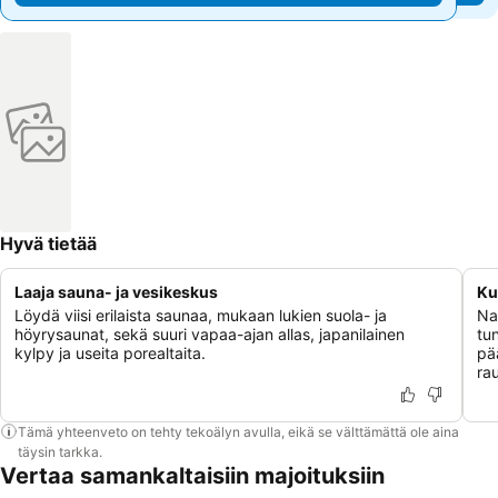
Hyvä tietää
Laaja sauna- ja vesikeskus
Ku
Löydä viisi erilaista saunaa, mukaan lukien suola- ja
Nau
höyrysaunat, sekä suuri vapaa-ajan allas, japanilainen
tu
kylpy ja useita porealtaita.
pää
rau
Tämä yhteenveto on tehty tekoälyn avulla, eikä se välttämättä ole aina
täysin tarkka.
Vertaa samankaltaisiin majoituksiin