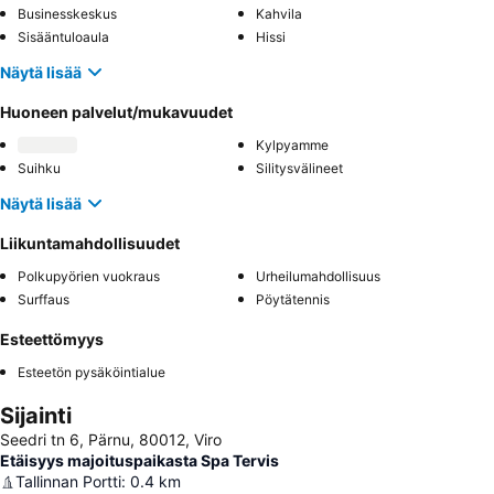
Businesskeskus
Kahvila
Sisääntuloaula
Hissi
Näytä lisää
Huoneen palvelut/mukavuudet
Kylpyamme
Suihku
Silitysvälineet
Näytä lisää
Liikuntamahdollisuudet
Polkupyörien vuokraus
Urheilumahdollisuus
Surffaus
Pöytätennis
Esteettömyys
Esteetön pysäköintialue
Sijainti
Seedri tn 6, Pärnu, 80012, Viro
Etäisyys majoituspaikasta Spa Tervis
Tallinnan Portti
:
0.4
km