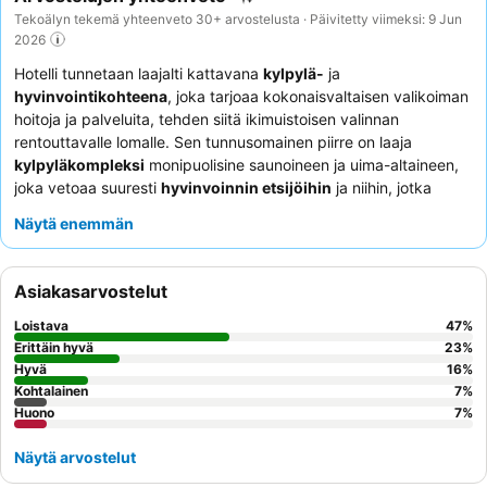
Tekoälyn tekemä yhteenveto 30+ arvostelusta · Päivitetty viimeksi: 9 Jun
2026
Hotelli tunnetaan laajalti kattavana
kylpylä-
ja
hyvinvointikohteena
, joka tarjoaa kokonaisvaltaisen valikoiman
hoitoja ja palveluita, tehden siitä ikimuistoisen valinnan
rentouttavalle lomalle. Sen tunnusomainen piirre on laaja
kylpyläkompleksi
monipuolisine saunoineen ja uima-altaineen,
joka vetoaa suuresti
hyvinvoinnin etsijöihin
ja niihin, jotka
kaipaavat terapeuttisia etuja. Asiakkaat korostavat jatkuvasti
Näytä enemmän
hotellin hyvää sijaintia lähellä merta ja kaupungin keskustaa,
ystävällistä henkilökuntaa ja mukavia majoitustiloja. Tämä tekee
siitä ihanteellisen vaihtoehdon
yksin matkustaville
rauhaa
Asiakasarvostelut
etsiville, romanttista lomaa viettäville
pareille
ja
perheille
, jotka
etsivät yhdistelmää rentoutumista ja saavutettavuutta.
Loistava
47
%
Parantaaksesi lomaasi, harkitse saatavilla olevia hoitopaketteja
Erittäin hyvä
23
%
ja huomioi aamiaisen tarkat ajat varmistaaksesi rennon alun
Hyvä
16
%
Kohtalainen
7
%
päivällesi, sillä sulkemisaikojen tiukasta noudattamisesta on
Huono
7
%
mainittu.
Näytä arvostelut