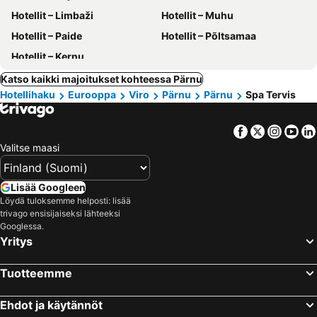
Hotellit – Limbaži
Hotellit – Muhu
Hotellit – Paide
Hotellit – Põltsamaa
Hotellit – Kernu
Katso kaikki majoitukset kohteessa Pärnu
Hotellihaku
Eurooppa
Viro
Pärnu
Pärnu
Spa Tervis
Facebook
Twitter
Insta
Yo
Valitse maasi
Lisää Googleen
Löydä tuloksemme helposti: lisää
trivago ensisijaiseksi lähteeksi
Googlessa.
Yritys
Tuotteemme
Ehdot ja käytännöt