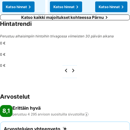
Katso hinnat
Katso hinnat
Katso hinnat
Katso kaikki majoitukset kohteessa Pärnu
Hintatrendi
Perustuu alhaisimpiin hintoihin trivagossa viimeisten 30 päivän aikana
0 €
0 €
0 €
Arvostelut
Erittäin hyvä
8,1
perustuu 4 295 arvioon suosituilla
sivustoilla
Arvostelujen yhteenveto