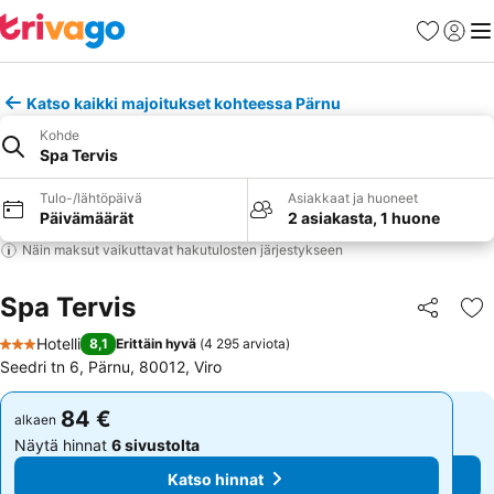
Suosikit
Kirjaud
Val
Katso kaikki majoitukset kohteessa Pärnu
Kohde
Spa Tervis
Tulo-/lähtöpäivä
Asiakkaat ja huoneet
Päivämäärät
2 asiakasta, 1 huone
Näin maksut vaikuttavat hakutulosten järjestykseen
Spa Tervis
Jaa
Li
Hotelli
8,1
Erittäin hyvä
(
4 295 arviota
)
3 Tähtiluokitus
Seedri tn 6, Pärnu, 80012, Viro
84 €
84 €
alkaen
alkaen
Näytä hinnat
6 sivustolta
Näytä hinnat
6 sivustolta
Katso hinnat
Katso hinnat