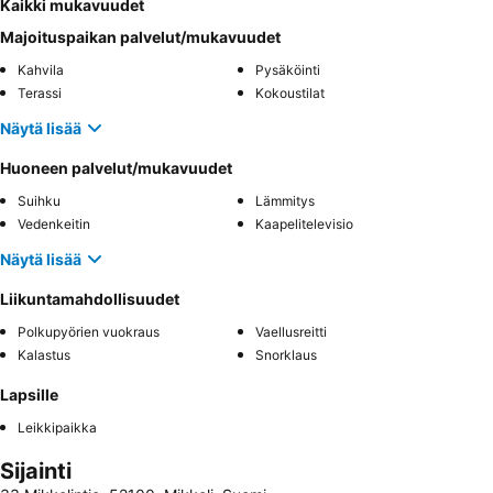
Kaikki mukavuudet
Majoituspaikan palvelut/mukavuudet
Kahvila
Pysäköinti
Terassi
Kokoustilat
Näytä lisää
Huoneen palvelut/mukavuudet
Suihku
Lämmitys
Vedenkeitin
Kaapelitelevisio
Näytä lisää
Liikuntamahdollisuudet
Polkupyörien vuokraus
Vaellusreitti
Kalastus
Snorklaus
Lapsille
Leikkipaikka
Sijainti