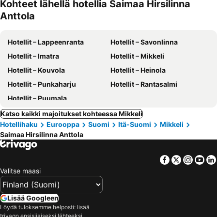
Kohteet lähellä hotellia Saimaa Hirsilinna
Anttola
Hotellit – Lappeenranta
Hotellit – Savonlinna
Hotellit – Imatra
Hotellit – Mikkeli
Hotellit – Kouvola
Hotellit – Heinola
Hotellit – Punkaharju
Hotellit – Rantasalmi
Hotellit – Puumala
Katso kaikki majoitukset kohteessa Mikkeli
Hotellihaku
Eurooppa
Suomi
Itä-Suomi
Mikkeli
Saimaa Hirsilinna Anttola
Facebook
Twitter
Insta
Yo
Valitse maasi
Lisää Googleen
Löydä tuloksemme helposti: lisää
trivago ensisijaiseksi lähteeksi