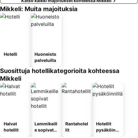
Katso kaikki majoitukset kohteessa Mikkeli
Mikkeli: Muita majoituksia
Hotelli
Huoneisto
palveluilla
Suosittuja hotellikategorioita kohteessa
Mikkeli
Halvat
Lemmikeill
Rantahotel
Hotellit
hotellit
e sopivat
lit
pysäköinni
hotellit
llä