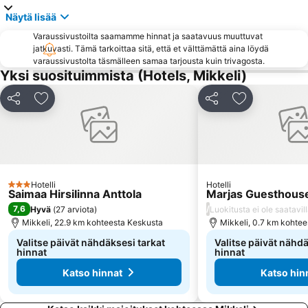
Näytä lisää
Varaussivustoilta saamamme hinnat ja saatavuus muuttuvat
jatkuvasti. Tämä tarkoittaa sitä, että et välttämättä aina löydä
varaussivustolta täsmälleen samaa tarjousta kuin trivagosta.
Yksi suosituimmista (Hotels, Mikkeli)
Jaa
Lisää suosikkeihin
Jaa
Lisää suosikk
Hotelli
Hotelli
3 Tähtiluokitus
Saimaa Hirsilinna Anttola
Marjas Guesthous
7,6
/
Hyvä
(
27 arviota
)
Luokitusta ei ole saatavil
Mikkeli, 22.9 km kohteesta Keskusta
Mikkeli, 0.7 km kohte
Valitse päivät nähdäksesi tarkat
Valitse päivät nähdä
hinnat
hinnat
Katso hinnat
Katso hin