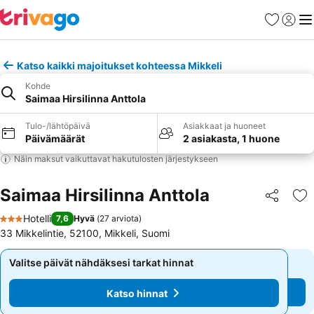
Suosikit
Kirjaud
Val
Katso kaikki majoitukset kohteessa Mikkeli
Kohde
Saimaa Hirsilinna Anttola
Tulo-/lähtöpäivä
Asiakkaat ja huoneet
Päivämäärät
2 asiakasta, 1 huone
Näin maksut vaikuttavat hakutulosten järjestykseen
Saimaa Hirsilinna Anttola
Jaa
Li
Hotelli
7,6
Hyvä
(
27 arviota
)
3 Tähtiluokitus
33 Mikkelintie, 52100, Mikkeli, Suomi
Valitse päivät nähdäksesi tarkat hinnat
Valitse päivät nähdäksesi tarkat hinnat
Katso hinnat
Katso hinnat