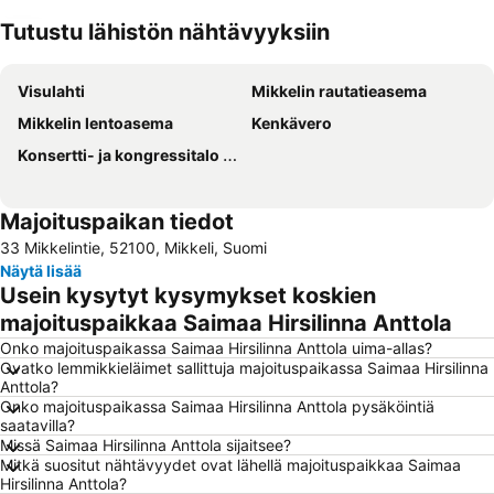
Tutustu lähistön nähtävyyksiin
Laajenna kartta
Visulahti
Mikkelin rautatieasema
Mikkelin lentoasema
Kenkävero
Konsertti- ja kongressitalo Mikaeli
Majoituspaikan tiedot
33 Mikkelintie, 52100, Mikkeli, Suomi
Näytä lisää
Usein kysytyt kysymykset koskien
majoituspaikkaa Saimaa Hirsilinna Anttola
Onko majoituspaikassa Saimaa Hirsilinna Anttola uima-allas?
Ovatko lemmikkieläimet sallittuja majoituspaikassa Saimaa Hirsilinna
Anttola?
Onko majoituspaikassa Saimaa Hirsilinna Anttola pysäköintiä
saatavilla?
Missä Saimaa Hirsilinna Anttola sijaitsee?
Mitkä suositut nähtävyydet ovat lähellä majoituspaikkaa Saimaa
Hirsilinna Anttola?