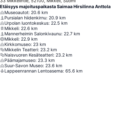
33 Mikkelintie, 52100, Mikkeli, Suomi
Etäisyys majoituspaikasta Saimaa Hirsilinna Anttola
Museoautot
:
20.6
km
Pursialan hiidenkirnu
:
20.9
km
Urpolan luontokeskus
:
22.5
km
Mikkeli
:
22.6
km
Mannerheimin Salonkivaunu
:
22.7
km
Mikkeli
:
22.9
km
Kirkkomuseo
:
23
km
Mikkelin Teatteri
:
23.2
km
Naisvuoren Kesäteatteri
:
23.2
km
Päämajamuseo
:
23.3
km
Suur-Savon Museo
:
23.6
km
Lappeenrannan Lentoasema
:
65.6
km