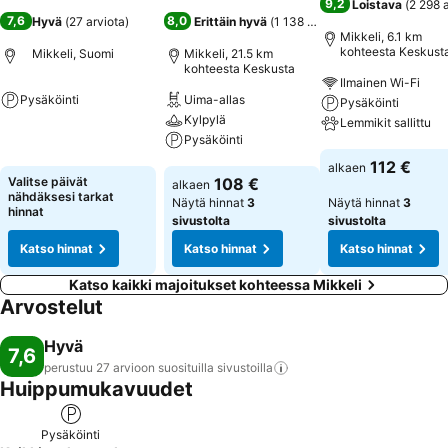
9,2
Loistava
(
2 298 
7,6
8,0
Hyvä
(
27 arviota
)
Erittäin hyvä
(
1 138 arviota
)
Mikkeli, 6.1 km
kohteesta Keskust
Mikkeli, Suomi
Mikkeli, 21.5 km
kohteesta Keskusta
Ilmainen Wi-Fi
Pysäköinti
Uima-allas
Pysäköinti
Kylpylä
Lemmikit sallittu
Katso hinnat
Pysäköinti
Katso hinnat
112 €
alkaen
Katso hinnat
Valitse päivät
108 €
alkaen
nähdäksesi tarkat
Näytä hinnat
3
Näytä hinnat
3
hinnat
sivustolta
sivustolta
Katso hinnat
Katso hinnat
Katso hinnat
Katso kaikki majoitukset kohteessa Mikkeli
Arvostelut
Hyvä
7,6
perustuu 27 arvioon suosituilla
sivustoilla
Huippumukavuudet
Pysäköinti