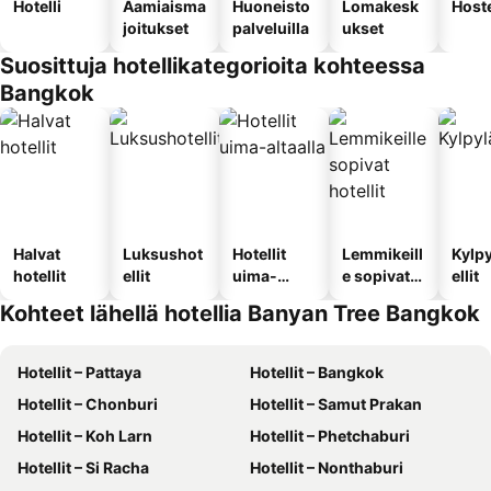
Hotelli
Aamiaisma
Huoneisto
Lomakesk
Hoste
joitukset
palveluilla
ukset
Suosittuja hotellikategorioita kohteessa
Bangkok
Halvat
Luksushot
Hotellit
Lemmikeill
Kylp
hotellit
ellit
uima-
e sopivat
ellit
altaalla
hotellit
Kohteet lähellä hotellia Banyan Tree Bangkok
Hotellit – Pattaya
Hotellit – Bangkok
Hotellit – Chonburi
Hotellit – Samut Prakan
Hotellit – Koh Larn
Hotellit – Phetchaburi
Hotellit – Si Racha
Hotellit – Nonthaburi