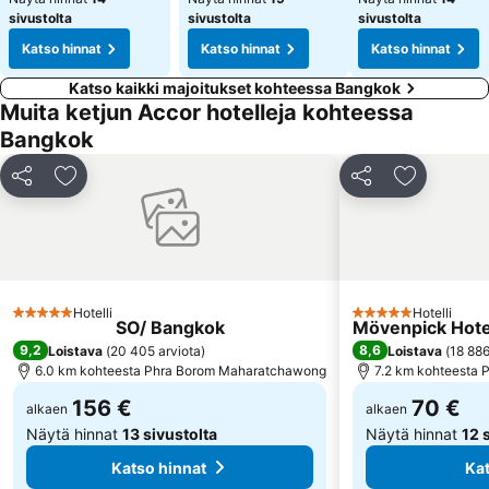
sivustolta
sivustolta
sivustolta
Katso hinnat
Katso hinnat
Katso hinnat
Katso kaikki majoitukset kohteessa Bangkok
Muita ketjun Accor hotelleja kohteessa
Bangkok
Jaa
Lisää suosikkeihin
Jaa
Lisää suos
Hotelli
Hotelli
5 Tähtiluokitus
5 Tähtiluokitus
SO/ Bangkok
Mövenpick Hote
9,2
8,6
Loistava
(
20 405 arviota
)
Loistava
(
18 886
6.0 km kohteesta Phra Borom Maharatchawong
7.2 km kohteesta
156 €
70 €
alkaen
alkaen
Näytä hinnat
13 sivustolta
Näytä hinnat
12 
Katso hinnat
Kat