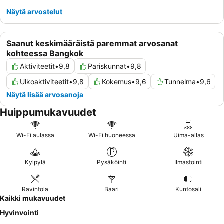
Näytä arvostelut
Saanut keskimääräistä paremmat arvosanat
kohteessa Bangkok
Aktiviteetit
•
9,8
Pariskunnat
•
9,8
Ulkoaktiviteetit
•
9,8
Kokemus
•
9,6
Tunnelma
•
9,6
Näytä lisää arvosanoja
Huippumukavuudet
Wi-Fi aulassa
Wi-Fi huoneessa
Uima-allas
Kylpylä
Pysäköinti
Ilmastointi
Ravintola
Baari
Kuntosali
Kaikki mukavuudet
Hyvinvointi