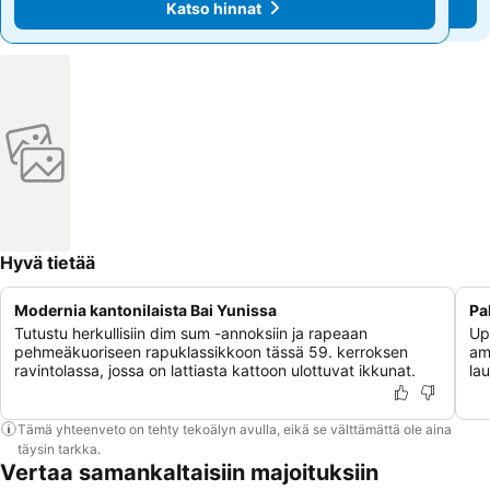
Katso hinnat
Katso hinnat
Hyvä tietää
Modernia kantonilaista Bai Yunissa
Pa
Tutustu herkullisiin dim sum -annoksiin ja rapeaan
Up
pehmeäkuoriseen rapuklassikkoon tässä 59. kerroksen
amm
ravintolassa, jossa on lattiasta kattoon ulottuvat ikkunat.
la
Tämä yhteenveto on tehty tekoälyn avulla, eikä se välttämättä ole aina
täysin tarkka.
Vertaa samankaltaisiin majoituksiin