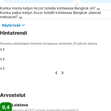
Usein kysytyt kysymykset kohteesta Bangko
Kuinka monta ketjun Accor hotellia kohteessa Bangkok on?
Kuinka paljon ketjun Accor hotellit kohteessa Bangkok yleensä
maksavat?
Näytä lisää
Hintatrendi
Perustuu alhaisimpiin hintoihin trivagossa viimeisten 30 päivän aikana
0 €
0 €
0 €
Arvostelut
Loistava
9,4
perustuu 40 677 arvioon suosituilla
sivustoilla