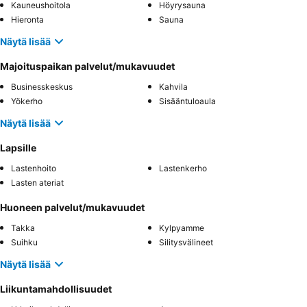
Kauneushoitola
Höyrysauna
Hieronta
Sauna
Näytä lisää
Majoituspaikan palvelut/mukavuudet
Businesskeskus
Kahvila
Yökerho
Sisääntuloaula
Näytä lisää
Lapsille
Lastenhoito
Lastenkerho
Lasten ateriat
Huoneen palvelut/mukavuudet
Takka
Kylpyamme
Suihku
Silitysvälineet
Näytä lisää
Liikuntamahdollisuudet