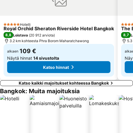
Ramkhamhaeng
BTS Bearing
The Platinum Fashion
BTS Phloen Chit
BTS Bang Na
Dusit Garden Palace
Hotelli
5 Tähtiluokitus
5 Täht
Royal Orchid Sheraton Riverside Hotel Bangkok
Seacon Square
Grand Palace and Temples and City Tour
The 
8,8
8,7
Loistava
(
20 912 arviota
)
L
3.2 km kohteesta Phra Borom Maharatchawong
5.3
109 €
alkaen
alka
Näytä hinnat
14 sivustolta
Näy
Katso hinnat
Katso kaikki majoitukset kohteessa Bangkok
Bangkok: Muita majoituksia