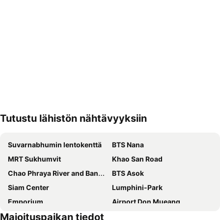
Tutustu lähistön nähtävyyksiin
Laajenna kartta
Suvarnabhumin lentokenttä
BTS Nana
MRT Sukhumvit
Khao San Road
Chao Phraya River and Bangkok Waterways Cruise including Wat Arun
BTS Asok
Siam Center
Lumphini-Park
Emporium
Airport Don Mueang
Majoituspaikan tiedot
Terminal 21
BTS Saphan Taksin