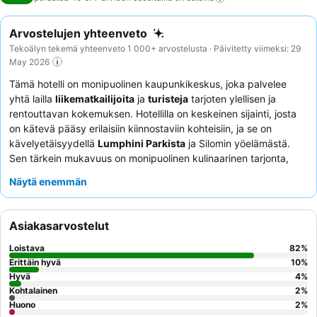
Arvostelujen yhteenveto
Tekoälyn tekemä yhteenveto 1 000+ arvostelusta · Päivitetty viimeksi: 29
May 2026
Tämä hotelli on monipuolinen kaupunkikeskus, joka palvelee
yhtä lailla
liikematkailijoita
ja
turisteja
tarjoten ylellisen ja
rentouttavan kokemuksen. Hotellilla on keskeinen sijainti, josta
on kätevä pääsy erilaisiin kiinnostaviin kohteisiin, ja se on
kävelyetäisyydellä
Lumphini Parkista
ja Silomin yöelämästä.
Sen tärkein mukavuus on monipuolinen kulinaarinen tarjonta,
jota korostavat laaja
aamiaisbuffet
ja ylistetyt kattoravintolat.
Näytä enemmän
Asiakkaat kehuvat jatkuvasti henkilökuntaa poikkeuksellisesta
lämmöstä, huomaavaisuudesta ja ammattitaidosta, mikä takaa
ikimuistoisen oleskelun. Paremman kokemuksen saamiseksi
Asiakasarvostelut
harkitse huoneen varaamista
club lounge -pääsyllä
lisäetujen ja
rauhallisen pakopaikan saamiseksi.
Loistava
82
%
Erittäin hyvä
10
%
Hyvä
4
%
Kohtalainen
2
%
Huono
2
%