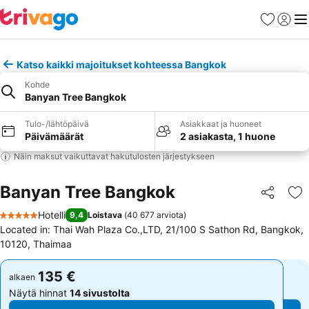
Suosikit
Kirjaud
Val
Katso kaikki majoitukset kohteessa Bangkok
Kohde
Banyan Tree Bangkok
Tulo-/lähtöpäivä
Asiakkaat ja huoneet
Päivämäärät
2 asiakasta, 1 huone
Näin maksut vaikuttavat hakutulosten järjestykseen
Banyan Tree Bangkok
Jaa
Li
Hotelli
9,4
Loistava
(
40 677 arviota
)
5 Tähtiluokitus
Located in: Thai Wah Plaza Co.,LTD, 21/100 S Sathon Rd, Bangkok,
10120, Thaimaa
135 €
135 €
alkaen
alkaen
Näytä hinnat
14 sivustolta
Näytä hinnat
14 sivustolta