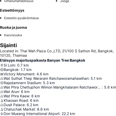
Urheilumahdollisuus
Jooga
Esteettömyys
Esteetön pysäköintialue
Ruoka ja juoma
Kasvisruoka
Sijainti
Located in: Thai Wah Plaza Co.,LTD, 21/100 S Sathon Rd, Bangkok,
10120, Thaimaa
Etäisyys majoituspaikasta Banyan Tree Bangkok
Si Lom
:
0.7
km
Bangkok
:
1.7
km
Victory Monument
:
4.6
km
Wat Suthat Thep Wararam Ratchaworamahawihan
:
5.1
km
Rajadamnern Stadium
:
5.3
km
Wat Phra Chettuphon Wimon Mangkhalaram Ratchaworamahawihan
:
5.6
km
Wat Arun
:
6
km
Wat Phra Kaew
:
6
km
Khaosan Road
:
6
km
Dusit Palace
:
6.2
km
Chatuchak Market
:
8.6
km
Don Mueang International Airport
:
22.2
km