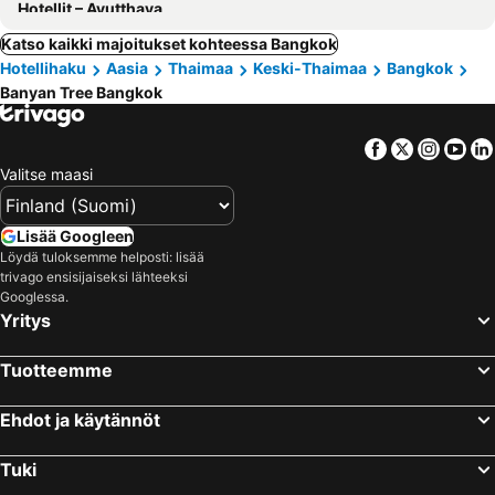
Hotellit – Ayutthaya
Katso kaikki majoitukset kohteessa Bangkok
Hotellihaku
Aasia
Thaimaa
Keski-Thaimaa
Bangkok
Banyan Tree Bangkok
Facebook
Twitter
Insta
Yo
Valitse maasi
Lisää Googleen
Löydä tuloksemme helposti: lisää
trivago ensisijaiseksi lähteeksi
Googlessa.
Yritys
Tuotteemme
Ehdot ja käytännöt
Tuki