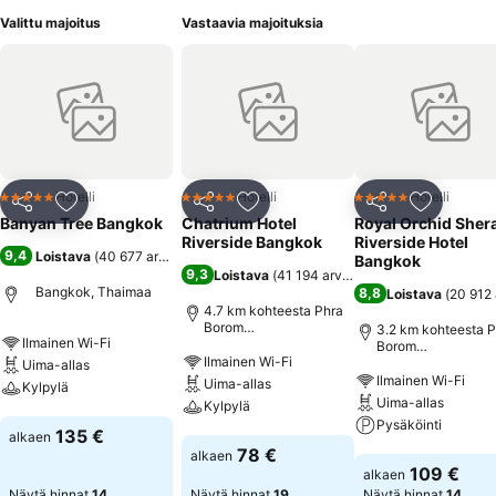
Valittu majoitus
Vastaavia majoituksia
Hotelli
Hotelli
Hotelli
5 Tähtiluokitus
5 Tähtiluokitus
5 Tähtiluokitus
Jaa
Lisää suosikkeihin
Jaa
Lisää suosikkeihin
Jaa
Lisää suo
Banyan Tree Bangkok
Chatrium Hotel
Royal Orchid Sher
Riverside Bangkok
Riverside Hotel
9,4
Loistava
(
40 677 arviota
)
Bangkok
9,3
Loistava
(
41 194 arviota
)
Bangkok, Thaimaa
8,8
Loistava
(
20 912 
4.7 km kohteesta Phra
Borom
3.2 km kohteesta P
Ilmainen Wi-Fi
Maharatchawong
Borom
Ilmainen Wi-Fi
Maharatchawong
Uima-allas
Ilmainen Wi-Fi
Uima-allas
Kylpylä
Uima-allas
Kylpylä
Pysäköinti
Katso hinnat
135 €
alkaen
Katso hinnat
78 €
alkaen
Katso hinnat
109 €
alkaen
Näytä hinnat
14
Näytä hinnat
19
Näytä hinnat
14