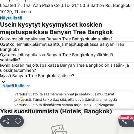
Located in: Thai Wah Plaza Co.,LTD, 21/100 S Sathon Rd, Bangkok,
BTS Siam
MBK Center
10120, Thaimaa
Bangkok Hua Lamphongin päärautatieasema
Central World Plaza
Näytä lisää
Usein kysytyt kysymykset koskien
BTS Ekkamai
BTS Phaya Thai
majoituspaikkaa Banyan Tree Bangkok
BTS Phrom Phong
BTS Ari
Onko majoituspaikassa Banyan Tree Bangkok uima-allas?
Siam Square
Siam Paragon
Ovatko lemmikkieläimet sallittuja majoituspaikassa Banyan Tree
Bangkok?
Baiyoke Tower II
Patpong
Onko majoituspaikassa Banyan Tree Bangkok pysäköintiä
BTS Thong Lo
BTS On Nut
saatavilla?
Mihin aikaan majoituspaikassa Banyan Tree Bangkok on sisään- ja
Wat Arun
BTS Ratchathewi
uloskirjautuminen?
Missä Banyan Tree Bangkok sijaitsee?
Chatuchak Market
Bangkok Port
BTS Sala Daeng
Yawarat
Näytä lisää
BTS Chit Lom
BTS Chong Nonsi
Varaussivustoilta saamamme hinnat ja saatavuus muuttuvat
jatkuvasti. Tämä tarkoittaa sitä, että et välttämättä aina löydä
Bangkok City and Temples Tour
MRT Si Lom
varaussivustolta täsmälleen samaa tarjousta kuin trivagosta.
Yksi suosituimmista (Hotels, Bangkok)
MRT Rama 9
BTS Phra Khanong
Suosittu 
BTS Krung Thon Buri
CentralPlaza Bangna
Jaa
Lisää suosikkeihin
Jaa
Samutprakarn Crocodile Farm
MRT Bang Rak Yai