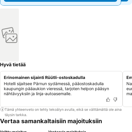
Hyvä tietää
Erinomainen sijainti Rüütli-ostoskadulla
Em
Hotelli sijaitsee Pärnun sydämessä, pääostoskadulla
Na
kaupungin pääaukion vieressä, tarjoten helpon pääsyn
eur
nähtävyyksiin ja linja-autoasemalle.
ma
Tämä yhteenveto on tehty tekoälyn avulla, eikä se välttämättä ole aina
täysin tarkka.
Vertaa samankaltaisiin majoituksiin
Valittu majoitus
Vastaavia majoituksia