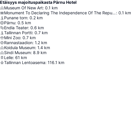
Etäisyys majoituspaikasta Pärnu Hotel
Museum Of New Art
:
0.1
km
Monument To Declaring The Independence Of The Republic Of Estonia
:
0.1
km
Punane torn
:
0.2
km
Pärnu
:
0.5
km
Endla Teater
:
0.6
km
Tallinnan Portti
:
0.7
km
Mini Zoo
:
0.7
km
Rannastaadion
:
1.2
km
Koidula Museum
:
1.4
km
Sindi Museum
:
8.9
km
Lelle
:
61
km
Tallinnan Lentoasema
:
116.1
km