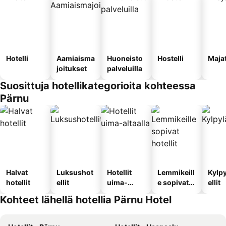
Hotelli
Aamiaisma
Huoneisto
Hostelli
Maja
joitukset
palveluilla
Suosittuja hotellikategorioita kohteessa
Pärnu
Halvat
Luksushot
Hotellit
Lemmikeill
Kylp
hotellit
ellit
uima-
e sopivat
ellit
altaalla
hotellit
Kohteet lähellä hotellia Pärnu Hotel