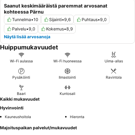
Saanut keskimääräistä paremmat arvosanat
kohteessa Pärnu
Tunnelma
•
10
Sijainti
•
9,6
Puhtaus
•
9,0
Palvelu
•
9,0
Kokemus
•
8,9
Näytä lisää arvosanoja
Huippumukavuudet
Wi-Fi aulassa
Wi-Fi huoneessa
Uima-allas
Pysäköinti
Ilmastointi
Ravintola
Baari
Kuntosali
Kaikki mukavuudet
Hyvinvointi
Kauneushoitola
Hieronta
Majoituspaikan palvelut/mukavuudet