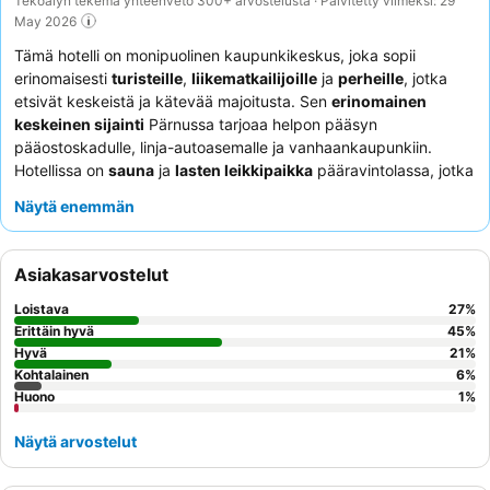
Tekoälyn tekemä yhteenveto 300+ arvostelusta · Päivitetty viimeksi: 29
May 2026
Tämä hotelli on monipuolinen kaupunkikeskus, joka sopii
erinomaisesti
turisteille
,
liikematkailijoille
ja
perheille
, jotka
etsivät keskeistä ja kätevää majoitusta. Sen
erinomainen
keskeinen sijainti
Pärnussa tarjoaa helpon pääsyn
pääostoskadulle, linja-autoasemalle ja vanhaankaupunkiin.
Hotellissa on
sauna
ja
lasten leikkipaikka
pääravintolassa, jotka
vastaavat sekä rentoutumisen että perheiden tarpeisiin.
Näytä enemmän
Asiakkaat kehuvat jatkuvasti
avuliasta ja ystävällistä
henkilökuntaa
sekä
erinomaista ja monipuolista
aamiaisbuffetia
. Mukavamman oleskelun takaamiseksi harkitse
Asiakasarvostelut
huoneen varaamista ylemmästä kerroksesta, josta voi olla
paremmat näkymät ja rauhallisempi ympäristö.
Loistava
27
%
Erittäin hyvä
45
%
Hyvä
21
%
Kohtalainen
6
%
Huono
1
%
Näytä arvostelut