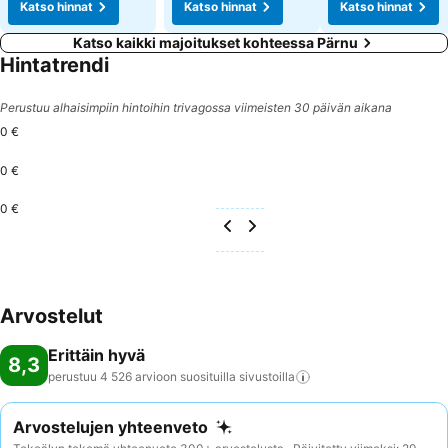
Katso hinnat
Katso hinnat
Katso hinnat
Katso kaikki majoitukset kohteessa Pärnu
Hintatrendi
Perustuu alhaisimpiin hintoihin trivagossa viimeisten 30 päivän aikana
0 €
0 €
0 €
Arvostelut
Erittäin hyvä
8,3
perustuu 4 526 arvioon suosituilla
sivustoilla
Arvostelujen yhteenveto