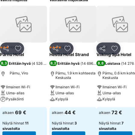
Hotelli
Hotelli
Hotelli
3 Tähtiluokitus
4 Tähtiluokitus
Jaa
Lisää suosikkeihin
Jaa
Lisää suosikkeihin
Jaa
Lisää suo
Pärnu Hotel
Hestia Hotel Strand
Viiking Spa Hotel
8,3
8,2
8,8
Erittäin hyvä
(
4 526 arviota
)
Erittäin hyvä
(
14 696 arviota
Loistava
)
(
14 276 
Pärnu, Viro
Pärnu, 1.9 km kohteesta
Pärnu, 0.6 km koht
Keskusta
Keskusta
Ilmainen Wi-Fi
Ilmainen Wi-Fi
Ilmainen Wi-Fi
Uima-allas
Uima-allas
Uima-allas
Pysäköinti
Kylpylä
Kylpylä
Katso hinnat
Katso hinnat
Katso hinnat
69 €
44 €
72 €
alkaen
alkaen
alkaen
Näytä hinnat
11
Näytä hinnat
3
Näytä hinnat
7
sivustolta
sivustolta
sivustolta