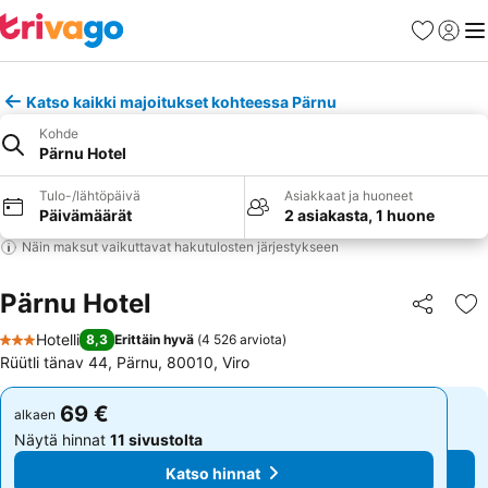
Suosikit
Kirjaud
Val
Katso kaikki majoitukset kohteessa Pärnu
Kohde
Pärnu Hotel
Tulo-/lähtöpäivä
Asiakkaat ja huoneet
Päivämäärät
2 asiakasta, 1 huone
Näin maksut vaikuttavat hakutulosten järjestykseen
Pärnu Hotel
Jaa
Li
Hotelli
8,3
Erittäin hyvä
(
4 526 arviota
)
3 Tähtiluokitus
Rüütli tänav 44, Pärnu, 80010, Viro
69 €
69 €
alkaen
alkaen
Näytä hinnat
11 sivustolta
Näytä hinnat
11 sivustolta
Katso hinnat
Katso hinnat