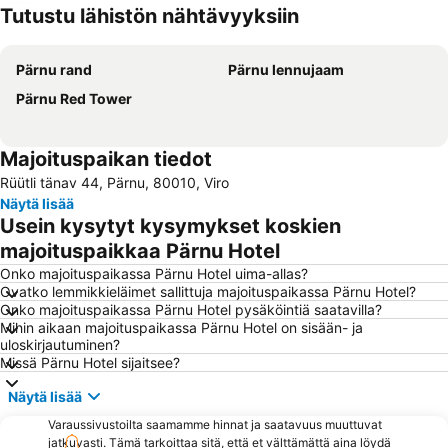
Tutustu lähistön nähtävyyksiin
Laajenna kartta
Pärnu rand
Pärnu lennujaam
Pärnu Red Tower
Majoituspaikan tiedot
Rüütli tänav 44, Pärnu, 80010, Viro
Näytä lisää
Usein kysytyt kysymykset koskien
majoituspaikkaa Pärnu Hotel
Onko majoituspaikassa Pärnu Hotel uima-allas?
Ovatko lemmikkieläimet sallittuja majoituspaikassa Pärnu Hotel?
Onko majoituspaikassa Pärnu Hotel pysäköintiä saatavilla?
Mihin aikaan majoituspaikassa Pärnu Hotel on sisään- ja
uloskirjautuminen?
Missä Pärnu Hotel sijaitsee?
Näytä lisää
Varaussivustoilta saamamme hinnat ja saatavuus muuttuvat
jatkuvasti. Tämä tarkoittaa sitä, että et välttämättä aina löydä