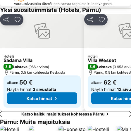
varaussivustolta täsmälleen samaa tarjousta kuin trivagosta.
Yksi suosituimmista (Hotels, Pärnu)
Jaa
Lisää suosikkeihin
Jaa
Lisää suosikk
Hotelli
Hotelli
Sadama Villa
Villa Wesset
8,5
8,6
Loistava
(
966 arviota
)
Loistava
(
3 953 arvi
Pärnu, 0.5 km kohteesta Keskusta
Pärnu, 0.9 km kohtees
50 €
62 €
alkaen
alkaen
Näytä hinnat
3 sivustolta
Näytä hinnat
12 sivu
Katso hinnat
Katso hin
Katso kaikki majoitukset kohteessa Pärnu
Pärnu: Muita majoituksia