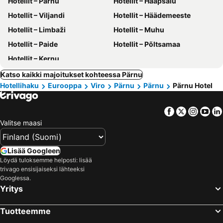
Hotellit – Pärnu
Hotellit – Haapsalu
Hotellit – Viljandi
Hotellit – Häädemeeste
Hotellit – Limbaži
Hotellit – Muhu
Hotellit – Paide
Hotellit – Põltsamaa
Hotellit – Kernu
Katso kaikki majoitukset kohteessa Pärnu
Hotellihaku
Eurooppa
Viro
Pärnu
Pärnu
Pärnu Hotel
Facebook
Twitter
Insta
Yo
Valitse maasi
Lisää Googleen
Löydä tuloksemme helposti: lisää
trivago ensisijaiseksi lähteeksi
Googlessa.
Yritys
Tuotteemme