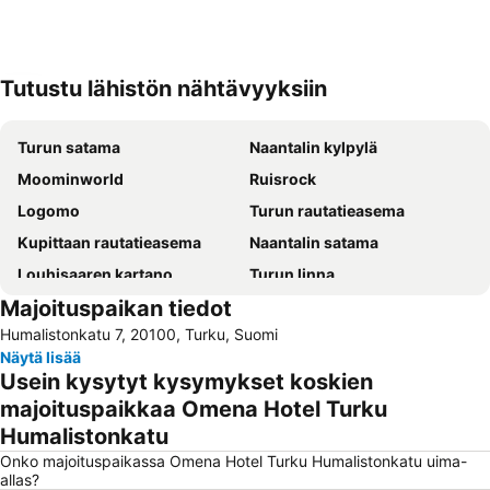
Tutustu lähistön nähtävyyksiin
Laajenna kartta
Turun satama
Naantalin kylpylä
Moominworld
Ruisrock
Logomo
Turun rautatieasema
Kupittaan rautatieasema
Naantalin satama
Louhisaaren kartano
Turun linna
Majoituspaikan tiedot
Turku Bus Station
Turun lentoasema
Humalistonkatu 7, 20100, Turku, Suomi
Turun kaupunginteatteri
Turun tuomiokirkko
Näytä lisää
Turun Messu- ja Kongressikeskus
Meriteijo Ski
Usein kysytyt kysymykset koskien
Kultaranta
HK Arena
majoituspaikkaa Omena Hotel Turku
Humalistonkatu
Hirvensalon Hiihtokeskus
Turun ruotsalainen teatteri
Onko majoituspaikassa Omena Hotel Turku Humalistonkatu uima-
Zoolandia
Aboa Vetus & Ars Nova
allas?