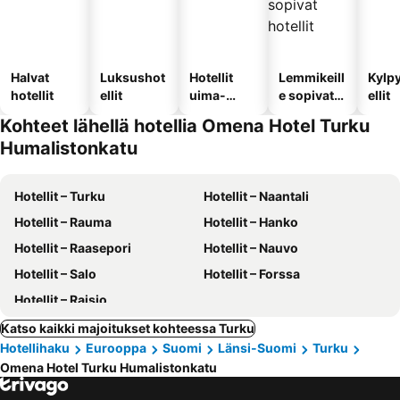
Halvat
Luksushot
Hotellit
Lemmikeill
Kylp
hotellit
ellit
uima-
e sopivat
ellit
altaalla
hotellit
Kohteet lähellä hotellia Omena Hotel Turku
Humalistonkatu
Hotellit – Turku
Hotellit – Naantali
Hotellit – Rauma
Hotellit – Hanko
Hotellit – Raasepori
Hotellit – Nauvo
Hotellit – Salo
Hotellit – Forssa
Hotellit – Raisio
Katso kaikki majoitukset kohteessa Turku
Hotellihaku
Eurooppa
Suomi
Länsi-Suomi
Turku
Omena Hotel Turku Humalistonkatu