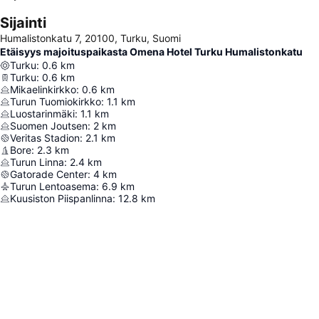
Sijainti
Humalistonkatu 7, 20100, Turku, Suomi
Etäisyys majoituspaikasta Omena Hotel Turku Humalistonkatu
Turku
:
0.6
km
Turku
:
0.6
km
Mikaelinkirkko
:
0.6
km
Turun Tuomiokirkko
:
1.1
km
Luostarinmäki
:
1.1
km
Suomen Joutsen
:
2
km
Veritas Stadion
:
2.1
km
Bore
:
2.3
km
Turun Linna
:
2.4
km
Gatorade Center
:
4
km
Turun Lentoasema
:
6.9
km
Kuusiston Piispanlinna
:
12.8
km