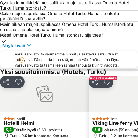
Väskin seikkailusaari
Forum Marinum Turku
Ovatko lemmikkieläimet sallittuja majoituspaikassa Omena Hotel
Turku Humalistonkatu?
Onko majoituspaikassa Omena Hotel Turku Humalistonkatu
pysäköintiä saatavilla?
Mihin aikaan majoituspaikassa Omena Hotel Turku Humalistonkatu
on sisään- ja uloskirjautuminen?
Missä Omena Hotel Turku Humalistonkatu sijaitsee?
Näytä lisää
Varaussivustoilta saamamme hinnat ja saatavuus muuttuvat
jatkuvasti. Tämä tarkoittaa sitä, että et välttämättä aina löydä
varaussivustolta täsmälleen samaa tarjousta kuin trivagosta.
Yksi suosituimmista (Hotels, Turku)
Suosittu valinta
Jaa
Lisää suosikkeihin
Jaa
Lisää suosikk
Hotelli
Hotelli
3 Tähtiluokitus
5 Tähtiluokitus
Hotelli Helmi
Viking Line ferry 
8,4
8,6
Erittäin hyvä
(
3 691 arviota
)
Loistava
(
59 arviota
Turku, 0.5 km kohteesta Keskusta
Turku, 3.2 km kohtees