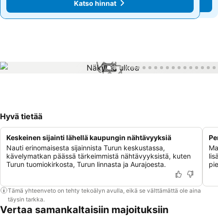
Katso hinnat
Katso hinnat
1 / 29
Hyvä tietää
Keskeinen sijainti lähellä kaupungin nähtävyyksiä
Pe
Nauti erinomaisesta sijainnista Turun keskustassa,
Ma
kävelymatkan päässä tärkeimmistä nähtävyyksistä, kuten
lis
Turun tuomiokirkosta, Turun linnasta ja Aurajoesta.
pie
Tämä yhteenveto on tehty tekoälyn avulla, eikä se välttämättä ole aina
täysin tarkka.
Vertaa samankaltaisiin majoituksiin