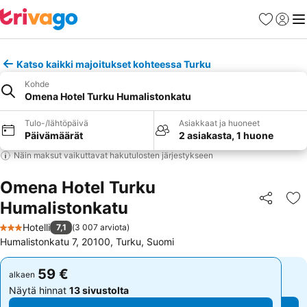
Suosikit
Kirjaud
Val
Katso kaikki majoitukset kohteessa Turku
Kohde
Omena Hotel Turku Humalistonkatu
Tulo-/lähtöpäivä
Asiakkaat ja huoneet
Päivämäärät
2 asiakasta, 1 huone
Näin maksut vaikuttavat hakutulosten järjestykseen
Omena Hotel Turku
Humalistonkatu
Jaa
Li
Hotelli
7,1
(
3 007 arviota
)
3 Tähtiluokitus
Humalistonkatu 7, 20100, Turku, Suomi
59 €
59 €
alkaen
alkaen
Näytä hinnat
13 sivustolta
Näytä hinnat
13 sivustolta