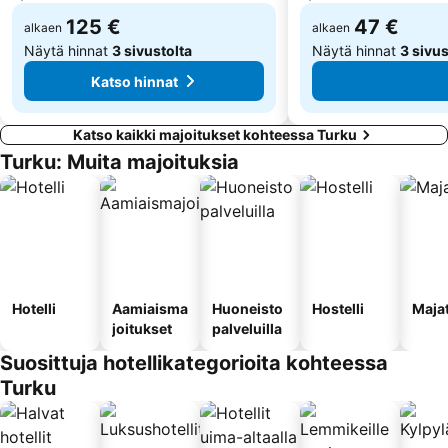
125 €
47 €
alkaen
alkaen
Näytä hinnat
3 sivustolta
Näytä hinnat
3 sivus
Katso hinnat
Katso kaikki majoitukset kohteessa Turku
Turku: Muita majoituksia
Hotelli
Aamiaisma
Huoneisto
Hostelli
Maja
joitukset
palveluilla
Suosittuja hotellikategorioita kohteessa
Turku