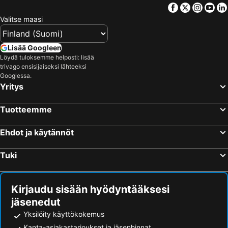
Facebook
Twitter
Insta
Yo
Valitse maasi
Lisää Googleen
Löydä tuloksemme helposti: lisää
trivago ensisijaiseksi lähteeksi
Googlessa.
Yritys
Tuotteemme
Ehdot ja käytännöt
Tuki
Kirjaudu sisään hyödyntääksesi
jäsenedut
Yksilöity käyttökokemus
Kanta-asiakastarjoukset ja jäsenhinnat