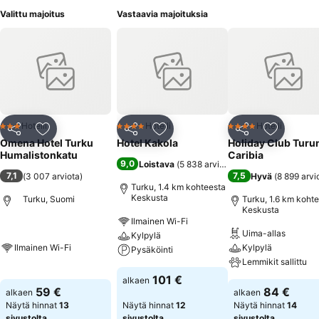
Valittu majoitus
Vastaavia majoituksia
Hotelli
Hotelli
Hotelli
3 Tähtiluokitus
4 Tähtiluokitus
4 Tähtiluokitus
Jaa
Lisää suosikkeihin
Jaa
Lisää suosikkeihin
Jaa
Lisää suo
Omena Hotel Turku
Hotel Kakola
Holiday Club Turu
Humalistonkatu
Caribia
9,0
Loistava
(
5 838 arviota
)
7,1
7,5
(
3 007 arviota
)
Hyvä
(
8 899 arvi
Turku, 1.4 km kohteesta
Keskusta
Turku, Suomi
Turku, 1.6 km koht
Keskusta
Ilmainen Wi-Fi
Uima-allas
Kylpylä
Ilmainen Wi-Fi
Kylpylä
Pysäköinti
Lemmikit sallittu
101 €
alkaen
59 €
84 €
alkaen
alkaen
Näytä hinnat
13
Näytä hinnat
12
Näytä hinnat
14
sivustolta
sivustolta
sivustolta