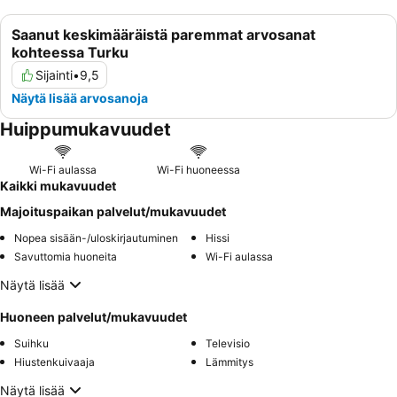
Saanut keskimääräistä paremmat arvosanat
kohteessa Turku
Sijainti
•
9,5
Näytä lisää arvosanoja
Huippumukavuudet
Wi-Fi aulassa
Wi-Fi huoneessa
Kaikki mukavuudet
Majoituspaikan palvelut/mukavuudet
Nopea sisään-/uloskirjautuminen
Hissi
Savuttomia huoneita
Wi-Fi aulassa
Näytä lisää
Huoneen palvelut/mukavuudet
Suihku
Televisio
Hiustenkuivaaja
Lämmitys
Näytä lisää