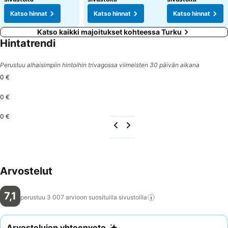
Katso hinnat
Katso hinnat
Katso hinnat
Katso kaikki majoitukset kohteessa Turku
Hintatrendi
Perustuu alhaisimpiin hintoihin trivagossa viimeisten 30 päivän aikana
0 €
0 €
0 €
Arvostelut
7,1
perustuu 3 007 arvioon suosituilla
sivustoilla
Arvostelujen yhteenveto