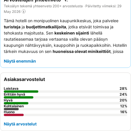
Tekoälyn tekemä yhteenveto 200+ arvostelusta · Päivitetty viimeksi: 29
May 2026
Tämä hotelli on monipuolinen kaupunkikeskus, joka palvelee
turisteja
ja
budjettimatkailijoita
, jotka etsivät toimivaa ja
tehokasta majoitusta. Sen
keskeinen sijainti
lähellä
rautatieasemaa tarjoaa vertaansa vailla olevan pääsyn
kaupungin nähtävyyksiin, kauppoihin ja ruokapaikkoihin. Hotellin
tärkein mukavuus on sen
huoneissa olevat minikeittiöt
, joissa
on mikroaaltouuni, jääkaappi ja vedenkeitin, jotka ovat
Näytä enemmän
ihanteellisia itsepalvelua suosiville vieraille. Vaikka paikan päällä
ei ole aamiaista, vieraat kehuvat jatkuvasti päivystävän tiimin
reagointikykyä ja automaattisen sisäänkirjautumisjärjestelmän
Asiakasarvostelut
tehokkuutta. Hiljaisempaa kokemusta varten vieraiden tulisi
harkita huonetta, joka ei ole pääkadun puolella.
Loistava
28
%
Erittäin hyvä
24
%
Hyvä
20
%
Kohtalainen
12
%
Huono
16
%
Näytä arvostelut