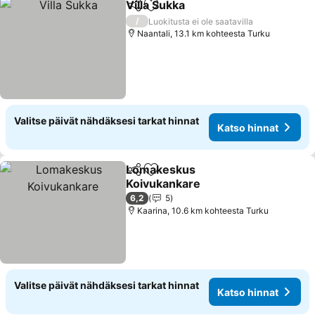
Villa Sukka
Jaa
Lisää suosikkeihin
Katso hinnat
/
Luokitusta ei ole saatavilla
Naantali, 13.1 km kohteesta Turku
Valitse päivät nähdäksesi tarkat hinnat
Katso hinnat
Lomakeskus
Jaa
Lisää suosikkeihin
Koivukankare
Katso hinnat
6,2
5
Kaarina, 10.6 km kohteesta Turku
Valitse päivät nähdäksesi tarkat hinnat
Katso hinnat