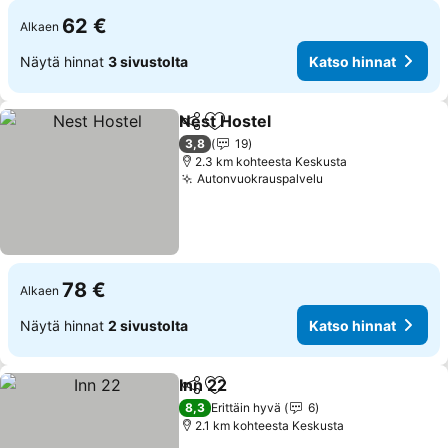
62 €
Alkaen
Näytä hinnat
3 sivustolta
Katso hinnat
Nest Hostel
Jaa
Lisää suosikkeihin
Katso hinnat
3,8
19
2.3 km kohteesta Keskusta
Autonvuokrauspalvelu
Katso hinnat
78 €
Alkaen
Näytä hinnat
2 sivustolta
Katso hinnat
Inn 22
Jaa
Lisää suosikkeihin
Katso hinnat
8,3
Erittäin hyvä
6
2.1 km kohteesta Keskusta