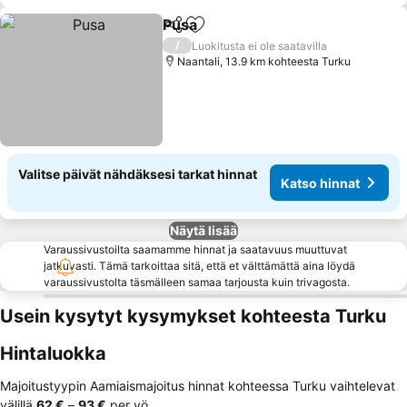
Pusa
Jaa
Lisää suosikkeihin
Katso hinnat
/
Luokitusta ei ole saatavilla
Naantali, 13.9 km kohteesta Turku
Valitse päivät nähdäksesi tarkat hinnat
Katso hinnat
Näytä lisää
Varaussivustoilta saamamme hinnat ja saatavuus muuttuvat
jatkuvasti. Tämä tarkoittaa sitä, että et välttämättä aina löydä
varaussivustolta täsmälleen samaa tarjousta kuin trivagosta.
Usein kysytyt kysymykset kohteesta Turku
Hintaluokka
Majoitustyypin Aamiaismajoitus hinnat kohteessa Turku vaihtelevat
välillä
‎62 €
–
‎93 €
per yö.