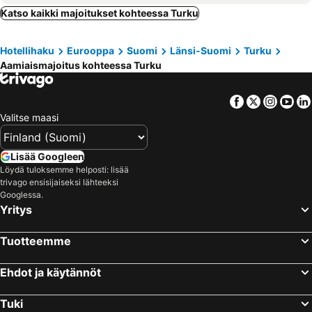
Katso kaikki majoitukset kohteessa Turku
Hotellihaku
Eurooppa
Suomi
Länsi-Suomi
Turku
Aamiaismajoitus kohteessa Turku
Facebook
Twitter
Insta
Yo
Valitse maasi
Lisää Googleen
Löydä tuloksemme helposti: lisää
trivago ensisijaiseksi lähteeksi
Googlessa.
Yritys
Tuotteemme
Ehdot ja käytännöt
Tuki