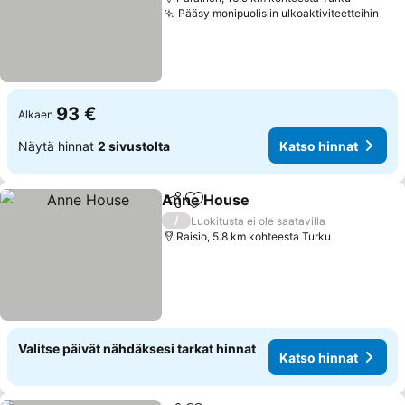
Pääsy monipuolisiin ulkoaktiviteetteihin
Kat
93 €
Alkaen
Näytä hinnat
2 sivustolta
Katso hinnat
Anne House
Jaa
Lisää suosikkeihin
Katso hinnat
/
Luokitusta ei ole saatavilla
Raisio, 5.8 km kohteesta Turku
Valitse päivät nähdäksesi tarkat hinnat
Katso hinnat