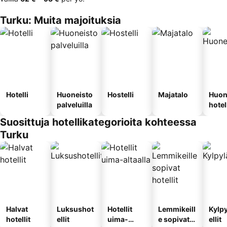
Turku: Muita majoituksia
Hotelli
Huoneisto
Hostelli
Majatalo
Huon
palveluilla
hotel
Suosittuja hotellikategorioita kohteessa
Turku
Halvat
Luksushot
Hotellit
Lemmikeill
Kylp
hotellit
ellit
uima-
e sopivat
ellit