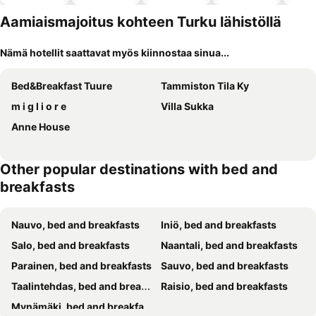
altaalla
hotellit
Aamiaismajoitus kohteen Turku lähistöllä
Nämä hotellit saattavat myös kiinnostaa sinua...
Bed&Breakfast Tuure
Tammiston Tila Ky
m i g l i o r e
Villa Sukka
Anne House
Other popular destinations with bed and
breakfasts
Nauvo, bed and breakfasts
Iniö, bed and breakfasts
Salo, bed and breakfasts
Naantali, bed and breakfasts
Parainen, bed and breakfasts
Sauvo, bed and breakfasts
Taalintehdas, bed and breakfasts
Raisio, bed and breakfasts
Mynämäki, bed and breakfasts