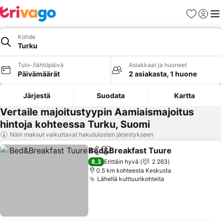
Suosikit
Kirjaud
Val
Kohde
Turku
Tulo-/lähtöpäivä
Asiakkaat ja huoneet
Päivämäärät
2 asiakasta, 1 huone
Järjestä
Suodata
Kartta
Vertaile majoitustyypin Aamiaismajoitus
hintoja kohteessa Turku, Suomi
Näin maksut vaikuttavat hakutulosten järjestykseen
Bed&Breakfast Tuure
Jaa
Lisää suosikkeihin
Kats
8,3
Erittäin hyvä
2 263
0.5 km kohteesta Keskusta
Lähellä kulttuurikohteita
Katso hinnat