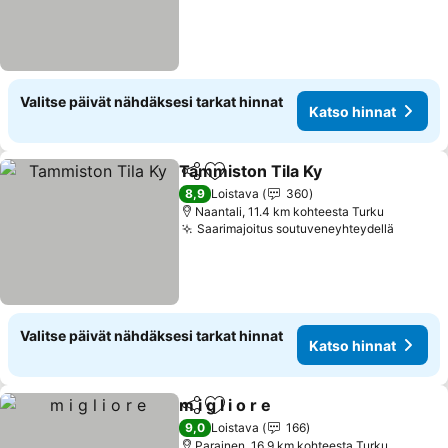
Valitse päivät nähdäksesi tarkat hinnat
Katso hinnat
Tammiston Tila Ky
Jaa
Lisää suosikkeihin
Katso hi
8,9
Loistava
360
Naantali, 11.4 km kohteesta Turku
Saarimajoitus soutuveneyhteydellä
Katso 
Valitse päivät nähdäksesi tarkat hinnat
Katso hinnat
m i g l i o r e
Jaa
Lisää suosikkeihin
Katso hinnat
9,0
Loistava
166
Parainen, 16.9 km kohteesta Turku