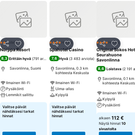
Hotelli
Hotelli
Hotelli
2 Tähtiluokitus
4 Tähtiluokitus
4 Tähtiluokitus
Jaa
Lisää suosikkeihin
Jaa
Lisää suosikkeihin
Jaa
Lisää suo
Norppa Resort
Spahotel Casino
Original Sokos Hot
Seurahuone
8,3
7,6
Erittäin hyvä
(
791 arviota
)
Hyvä
(
3 483 arviota
)
Savonlinna
Savonlinna, Suomi
Savonlinna, 0.3 km
8,6
Loistava
(
2 191 
kohteesta Keskusta
Savonlinna, 0.1 km
Ilmainen Wi-Fi
Ilmainen Wi-Fi
kohteesta Keskust
Pysäköinti
Uima-allas
Ilmainen Wi-Fi
Lemmikit sallittu
Kylpylä
Kylpylä
Pysäköinti
Valitse päivät
Valitse päivät
nähdäksesi tarkat
nähdäksesi tarkat
hinnat
hinnat
112 €
alkaen
Näytä hinnat
10
sivustolta