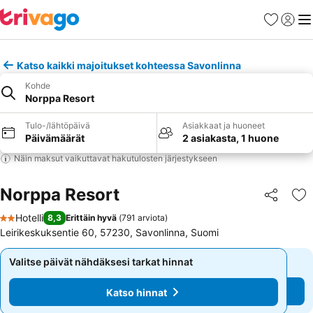
Suosikit
Kirjaud
Val
Katso kaikki majoitukset kohteessa Savonlinna
Kohde
Norppa Resort
Tulo-/lähtöpäivä
Asiakkaat ja huoneet
Päivämäärät
2 asiakasta, 1 huone
Näin maksut vaikuttavat hakutulosten järjestykseen
Norppa Resort
Jaa
Li
Hotelli
8,3
Erittäin hyvä
(
791 arviota
)
2 Tähtiluokitus
Leirikeskuksentie 60, 57230, Savonlinna, Suomi
Valitse päivät nähdäksesi tarkat hinnat
Valitse päivät nähdäksesi tarkat hinnat
Katso hinnat
Katso hinnat