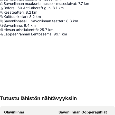
Savonlinnan maakuntamuseo - museolaivat
:
7.7
km
Bofors L60 Anti-aircraft gun
:
8.1
km
Kesäteatteri
:
8.2
km
Kulttuurikellari
:
8.2
km
Savonlinnasali - Savonlinnan teatteri
:
8.3
km
Savonlinna
:
8.4
km
Hiesun urheilukenttä
:
25.7
km
Lappeenrannan Lentoasema
:
99.1
km
Tutustu lähistön nähtävyyksiin
Laajenna kartta
Olavinlinna
Savonlinnan Oopperajuhlat