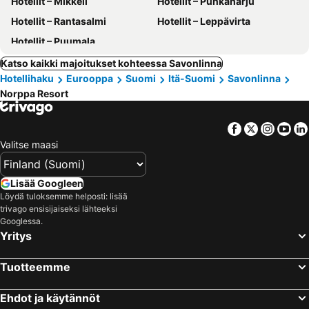
Hotellit – Mikkeli
Hotellit – Punkaharju
Hotellit – Rantasalmi
Hotellit – Leppävirta
Hotellit – Puumala
Katso kaikki majoitukset kohteessa Savonlinna
Hotellihaku
Eurooppa
Suomi
Itä-Suomi
Savonlinna
Norppa Resort
Facebook
Twitter
Insta
Yo
Valitse maasi
Lisää Googleen
Löydä tuloksemme helposti: lisää
trivago ensisijaiseksi lähteeksi
Googlessa.
Yritys
Tuotteemme
Ehdot ja käytännöt