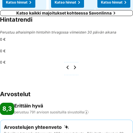
Katso hinnat
Katso hinnat
Katso hinnat
Katso kaikki majoitukset kohteessa Savonlinna
Hintatrendi
Perustuu alhaisimpiin hintoihin trivagossa viimeisten 30 päivän aikana
0 €
0 €
0 €
Arvostelut
Erittäin hyvä
8,3
perustuu 791 arvioon suosituilla
sivustoilla
Arvostelujen yhteenveto