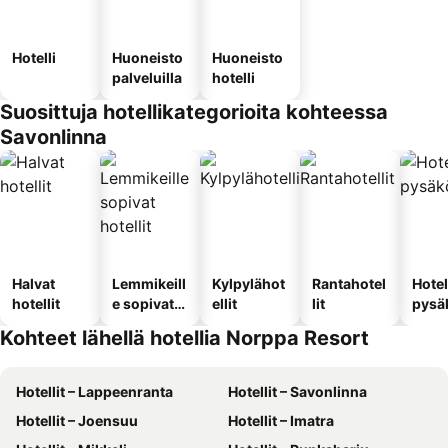
Hotelli
Huoneisto
Huoneisto
palveluilla
hotelli
Suosittuja hotellikategorioita kohteessa
Savonlinna
Halvat
Lemmikeill
Kylpylähot
Rantahotel
Hotel
hotellit
e sopivat
ellit
lit
pysä
hotellit
llä
Kohteet lähellä hotellia Norppa Resort
Hotellit – Lappeenranta
Hotellit – Savonlinna
Hotellit – Joensuu
Hotellit – Imatra