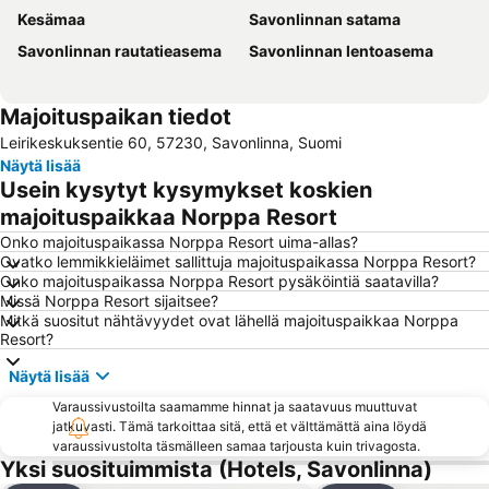
Kesämaa
Savonlinnan satama
Savonlinnan rautatieasema
Savonlinnan lentoasema
Majoituspaikan tiedot
Leirikeskuksentie 60, 57230, Savonlinna, Suomi
Näytä lisää
Usein kysytyt kysymykset koskien
majoituspaikkaa Norppa Resort
Onko majoituspaikassa Norppa Resort uima-allas?
Ovatko lemmikkieläimet sallittuja majoituspaikassa Norppa Resort?
Onko majoituspaikassa Norppa Resort pysäköintiä saatavilla?
Missä Norppa Resort sijaitsee?
Mitkä suositut nähtävyydet ovat lähellä majoituspaikkaa Norppa
Resort?
Näytä lisää
Varaussivustoilta saamamme hinnat ja saatavuus muuttuvat
jatkuvasti. Tämä tarkoittaa sitä, että et välttämättä aina löydä
varaussivustolta täsmälleen samaa tarjousta kuin trivagosta.
Yksi suosituimmista (Hotels, Savonlinna)