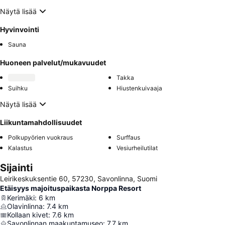
Näytä lisää
Hyvinvointi
Sauna
Huoneen palvelut/mukavuudet
Takka
Suihku
Hiustenkuivaaja
Näytä lisää
Liikuntamahdollisuudet
Polkupyörien vuokraus
Surffaus
Kalastus
Vesiurheilutilat
Sijainti
Leirikeskuksentie 60, 57230, Savonlinna, Suomi
Etäisyys majoituspaikasta Norppa Resort
Kerimäki
:
6
km
Olavinlinna
:
7.4
km
Kollaan kivet
:
7.6
km
Savonlinnan maakuntamuseo
:
7.7
km