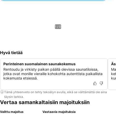
1 / 0
Hyvä tietää
Perinteinen suomalainen saunakokemus
Äs
Rentoudu ja virkisty paikan päällä olevissa saunatiloissa,
Maj
jotka ovat monille vieraille kohokohta autenttista paikallista
ke
kokemusta etsiessä.
ku
Tämä yhteenveto on tehty tekoälyn avulla, eikä se välttämättä ole aina
täysin tarkka.
Vertaa samankaltaisiin majoituksiin
Valittu majoitus
Vastaavia majoituksia