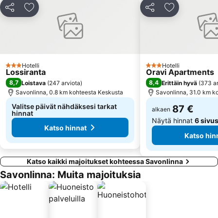
Jaa
Lisää suosikkeihin
Jaa
Lisää suosikk
Hotelli
Hotelli
3 Tähtiluokitus
3 Tähtiluokitus
Lossiranta
Oravi Apartments
8,7
8,4
Loistava
(
247 arviota
)
Erittäin hyvä
(
373 ar
Savonlinna, 0.8 km kohteesta Keskusta
Savonlinna, 31.0 km k
Valitse päivät nähdäksesi tarkat
87 €
alkaen
hinnat
Näytä hinnat
6 sivus
Katso hinnat
Katso hin
Katso kaikki majoitukset kohteessa Savonlinna
Savonlinna: Muita majoituksia