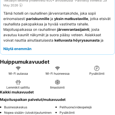
Tekoälyn tekemä yhteenveto 400+ arvostelusta · Päivitetty viimeksi: 29
May 2026
Tämä hotelli on rauhallinen järvenrantakohde, joka sopii
erinomaisesti
pariskunnille
ja
yksin matkustaville
, jotka etsivät
rauhallista pakopaikkaa ja hyvää vastinetta rahalle.
Majoituspaikassa on rauhallinen
järvenrantasijainti
, josta
avautuu kauniit näkymät ja suora pääsy veteen. Asiakkaat
voivat nauttia ainutlaatuisesta
kelluvasta höyrysaunasta
ja
hyvin varustellusta yhteiskeittiöstä, joka sopii täydellisesti
Näytä enemmän
itsepalvelua suosiville. Henkilökunta saa jatkuvasti kiitosta
ystävällisestä ja avuliaasta asenteestaan, ja aamiainen, joka
Huippumukavuudet
sisältää paikallisia erikoisuuksia, kuten karjalanpiirakoita, on
kohokohta. Mukavamman oleskelun takaamiseksi harkitse sviitin
varaamista, johon sisältyy usein ilmastointi ja tilavat
Wi-Fi aulassa
Wi-Fi huoneessa
Pysäköinti
järvinäkymät.
Lemmikit sallittu
Ilmastointi
Kaikki mukavuudet
Majoituspaikan palvelut/mukavuudet
Businesskeskus
Pelihuone/videopelejä
Nopea sisään-/uloskirjautuminen
Pysäköinti