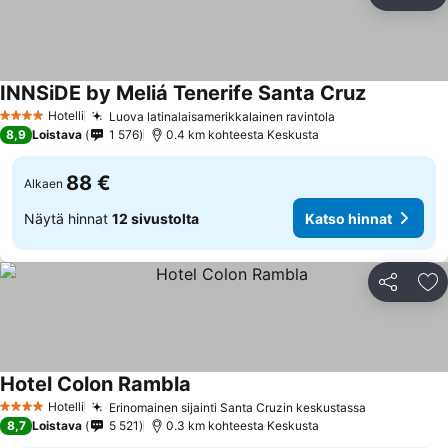
Jaa
Li
INNSiDE by Meliá Tenerife Santa Cruz
Hotelli
Luova latinalaisamerikkalainen ravintola
4 Tähtiluokitus
8,9
Loistava
1 576
0.4 km kohteesta Keskusta
88 €
Alkaen
Näytä hinnat
12 sivustolta
Katso hinnat
Jaa
Li
Hotel Colon Rambla
Hotelli
Erinomainen sijainti Santa Cruzin keskustassa
4 Tähtiluokitus
8,7
Loistava
5 521
0.3 km kohteesta Keskusta