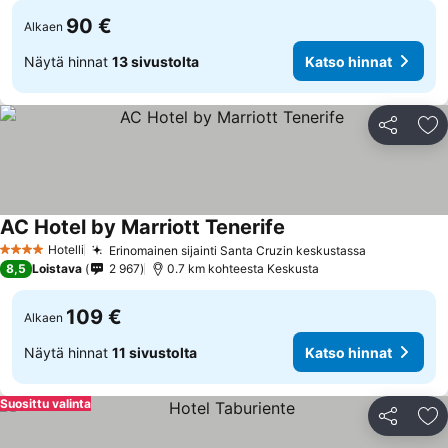
90 €
Alkaen
Näytä hinnat
13 sivustolta
Katso hinnat
Jaa
Li
AC Hotel by Marriott Tenerife
Hotelli
Erinomainen sijainti Santa Cruzin keskustassa
4 Tähtiluokitus
8,5
Loistava
2 967
0.7 km kohteesta Keskusta
109 €
Alkaen
Näytä hinnat
11 sivustolta
Katso hinnat
Suosittu valinta
Jaa
Li