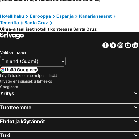
San Juan de la Rambla, hotels with pools
Punta del Hidalgo, hotels with pools
Hotellihaku
Eurooppa
Espanja
Kanariansaaret
El Rosario, hotels with pools
El Sauzal, hotels with pools
Teneriffa
Santa Cruz
La Victoria de Acentejo, hotels with pools
Bajamar, hotels with pools
Uima-altaalliset hotellit kohteessa Santa Cruz
Tegueste, hotels with pools
Fasnia, hotels with pools
Arafo, hotels with pools
Igueste de Candelaria, hotels with pools
Facebook
Twitter
Insta
Yo
Valitse maasi
La Guancha Baja, hotels with pools
Mal Pas, hotels with pools
La Esperanza, hotels with pools
Lisää Googleen
Löydä tuloksemme helposti: lisää
trivago ensisijaiseksi lähteeksi
Googlessa.
Yritys
Tuotteemme
Ehdot ja käytännöt
Tuki