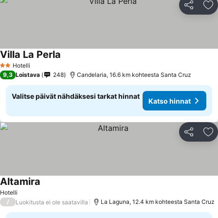
Jaa
Li
Villa La Perla
Hotelli
2 Tähtiluokitus
9,3
Loistava
248
Candelaria, 16.6 km kohteesta Santa Cruz
Valitse päivät nähdäksesi tarkat hinnat
Katso hinnat
Jaa
Li
Altamira
Hotelli
/
La Laguna, 12.4 km kohteesta Santa Cruz
Luokitusta ei ole saatavilla