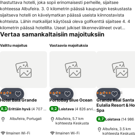
Ihastuttava hotelli, joka sopii erinomaisesti perheille, sijaitsee
kohteessa Albufeira. 3. 0 kilometrin päässä kaupungin keskustasta
sijaitseva hotelli on kävelymatkan päässä useista kiinnostavista
kohteista. Lähin matkailijat käytössä oleva golfkenttä sijaitsee 4. 4
kilometrin päässä hotellilta. Useat julkiset liikennevälineet ovat
Vertaa samankaltaisiin majoituksiin
vieraiden käytettävissä 3. 5 kilometrin päässä. Majoitusliike sijaitsee
800 metrin päässä lähimmältä uimarannalta. Vierailla on
Valittu majoitus
Vastaavia majoituksia
lentoasemalle noin 48. 5 kilometrin matka. Kokonaisuutena tiloissa
on 131 huonetta. Tämä majoituspaikka on remontoitu vuonna 2011.
Asiakkaat pysyvät ajan tasalla julkisten tilojen Internet- ja Wi-Fi-
yhteyksien avulla, ja jälkimmäinen on käytettävissä myös
majoitustiloissa. Lisäksi vastaanotto palvelee tiloissa koko päivän.
Majoituspaikka tarjoaa erityisen perhehuoneen, jossa on
vauvasänky. Lemmikit eivät ole sallittuja tiloissa. Vieraat voivat
herkutella majoitusliikkeen ruokailuvaihtoehtojen aterioilla. Aika ei
Hotelli
Hotelli
Hotelli
4 Tähtiluokitus
4 Tähtiluokitus
5 Tähtiluokitus
Jaa
Lisää suosikkeihin
Jaa
Lisää suosikkeihin
Jaa
Lisää suo
käy pitkäksi tässä majoituspaikassa, sillä viihdetarjonnassa on
Hotel Baia Grande
PortoBay Blue Ocean
Grande Real Santa
runsaasti vaihtoehtoja. Hotellissa on useita terveys- ja
Eulalia Resort & Ho
8,3
9,2
Erittäin hyvä
(
4 707 arviota
)
Loistava
(
4 826 arviota
)
hyvinvointipalveluita vieraiden käyttöön. Jotkut edellä esittelyistä
Spa
palveluista saattavat olla maksullisia.
Albufeira, Portugali
Albufeira, 5.7 km
8,7
Loistava
(
14 986 
kohteesta Keskusta
Albufeira, 3.5 km
Ilmainen Wi-Fi
Ilmainen Wi-Fi
kohteesta Keskust