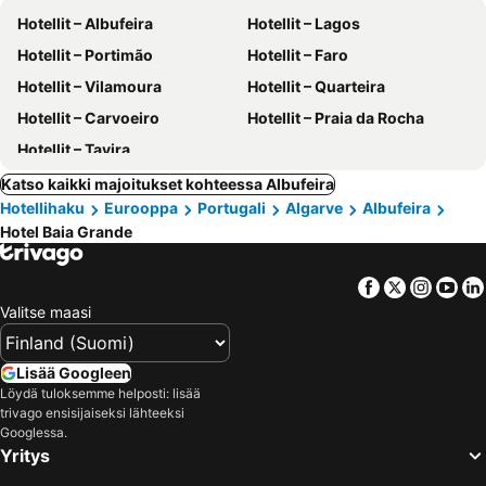
Hotellit – Albufeira
Hotellit – Lagos
Hotellit – Portimão
Hotellit – Faro
Hotellit – Vilamoura
Hotellit – Quarteira
Hotellit – Carvoeiro
Hotellit – Praia da Rocha
Hotellit – Tavira
Katso kaikki majoitukset kohteessa Albufeira
Hotellihaku
Eurooppa
Portugali
Algarve
Albufeira
Hotel Baia Grande
Facebook
Twitter
Insta
Yo
Valitse maasi
Lisää Googleen
Löydä tuloksemme helposti: lisää
trivago ensisijaiseksi lähteeksi
Googlessa.
Yritys