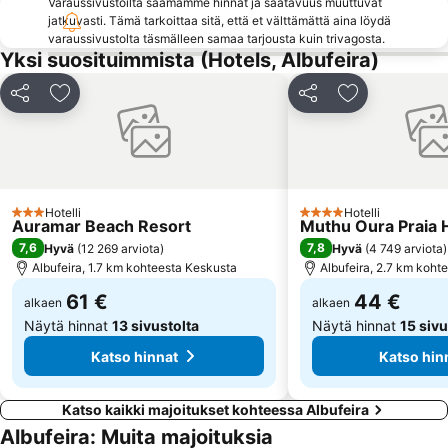
Varaussivustoilta saamamme hinnat ja saatavuus muuttuvat
Fuseta(Mar) Beach
Areias de São João
jatkuvasti. Tämä tarkoittaa sitä, että et välttämättä aina löydä
varaussivustolta täsmälleen samaa tarjousta kuin trivagosta.
Retail Park Albufeira
da Marinha
Yksi suosituimmista (Hotels, Albufeira)
Praia da Quarteira
Praia de Três Irmãos
Jaa
Lisää suosikkeihin
Jaa
Lisää suosikk
Do Alvor
Forum Algarve
Dona Ana beach
Pinhão beach
Palácio e Quinta de Estói
Hotelli
Hotelli
3 Tähtiluokitus
4 Tähtiluokitus
Auramar Beach Resort
Muthu Oura Praia 
7,6
7,8
Hyvä
(
12 269 arviota
)
Hyvä
(
4 749 arviota
)
Albufeira, 1.7 km kohteesta Keskusta
Albufeira, 2.7 km koht
61 €
44 €
alkaen
alkaen
Näytä hinnat
13 sivustolta
Näytä hinnat
15 sivu
Katso hinnat
Katso hin
Katso kaikki majoitukset kohteessa Albufeira
Albufeira: Muita majoituksia