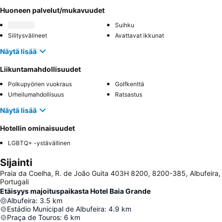
Huoneen palvelut/mukavuudet
Suihku
Silitysvälineet
Avattavat ikkunat
Näytä lisää
Liikuntamahdollisuudet
Polkupyörien vuokraus
Golfkenttä
Urheilumahdollisuus
Ratsastus
Näytä lisää
Hotellin ominaisuudet
LGBTQ+ -ystävällinen
Sijainti
Praia da Coelha, R. de João Guita 403H 8200, 8200-385, Albufeira,
Portugali
Etäisyys majoituspaikasta Hotel Baia Grande
Albufeira
:
3.5
km
Estádio Municipal de Albufeira
:
4.9
km
Praça de Touros
:
6
km