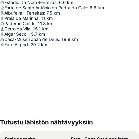
Estádio Da Nora-Ferreiras
:
6.6
km
Forte de Santo António da Pedra da Galé
:
6.6
km
Albufeira - Ferreiras
:
7.5
km
Praia da Marinha
:
11
km
Paderne Castle
:
11.8
km
Cerro da Vila
:
15.1
km
Algar Seco
:
15.7
km
Casa-Museu João de Deus
:
19.9
km
Faro Airport
:
29.2
km
Tutustu lähistön nähtävyyksiin
Laajenna kartta
Praia da rocha
Faro - Gago Coutinho International Airport