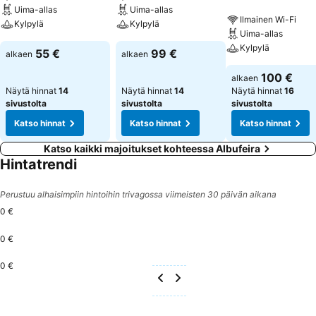
Uima-allas
Uima-allas
Ilmainen Wi-Fi
Kylpylä
Kylpylä
Uima-allas
Kylpylä
55 €
99 €
alkaen
alkaen
100 €
alkaen
Näytä hinnat
14
Näytä hinnat
14
Näytä hinnat
16
sivustolta
sivustolta
sivustolta
Katso hinnat
Katso hinnat
Katso hinnat
Katso kaikki majoitukset kohteessa Albufeira
Hintatrendi
Perustuu alhaisimpiin hintoihin trivagossa viimeisten 30 päivän aikana
0 €
0 €
0 €