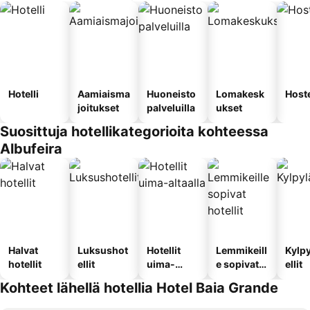
Hotelli
Aamiaisma
Huoneisto
Lomakesk
Hoste
joitukset
palveluilla
ukset
Suosittuja hotellikategorioita kohteessa
Albufeira
Halvat
Luksushot
Hotellit
Lemmikeill
Kylp
hotellit
ellit
uima-
e sopivat
ellit
altaalla
hotellit
Kohteet lähellä hotellia Hotel Baia Grande