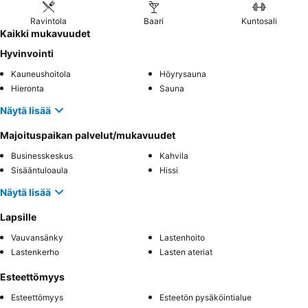
Ravintola
Baari
Kuntosali
Kaikki mukavuudet
Hyvinvointi
Kauneushoitola
Höyrysauna
Hieronta
Sauna
Näytä lisää
Majoituspaikan palvelut/mukavuudet
Businesskeskus
Kahvila
Sisääntuloaula
Hissi
Näytä lisää
Lapsille
Vauvansänky
Lastenhoito
Lastenkerho
Lasten ateriat
Esteettömyys
Esteettömyys
Esteetön pysäköintialue