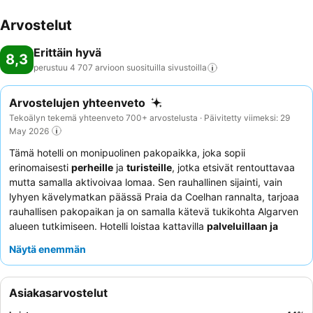
Arvostelut
Erittäin hyvä
8,3
perustuu 4 707 arvioon suosituilla
sivustoilla
Arvostelujen yhteenveto
Tekoälyn tekemä yhteenveto 700+ arvostelusta · Päivitetty viimeksi: 29
May 2026
Tämä hotelli on monipuolinen pakopaikka, joka sopii
erinomaisesti
perheille
ja
turisteille
, jotka etsivät rentouttavaa
mutta samalla aktivoivaa lomaa. Sen rauhallinen sijainti, vain
lyhyen kävelymatkan päässä Praia da Coelhan rannalta, tarjoaa
rauhallisen pakopaikan ja on samalla kätevä tukikohta Algarven
alueen tutkimiseen. Hotelli loistaa kattavilla
palveluillaan ja
mukavuuksillaan
, joihin kuuluu kolme erilaista uima-allasta,
Näytä enemmän
lastenkerho ja spa saunoineen ja höyryhuoneineen. Asiakkaat
kehuvat jatkuvasti
ystävällistä ja avuliasta henkilökuntaa
sekä
kattavaa
aamiaispöytää
, joka tarjoaa tyydyttävän alun
Asiakasarvostelut
jokaiselle päivälle. Niille, jotka haluavat tutustua ympäristöön