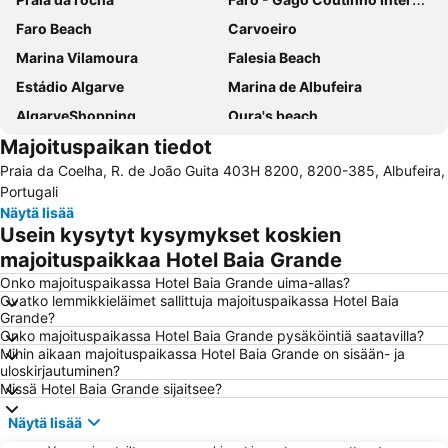
Faro Beach
Carvoeiro
Marina Vilamoura
Falesia Beach
Estádio Algarve
Marina de Albufeira
AlgarveShopping
Oura's beach
Majoituspaikan tiedot
Albufeira Train Station
Balaia Golf Village
Praia da Coelha, R. de João Guita 403H 8200, 8200-385, Albufeira,
Aldeia das Açoteias
Carvoeiro Beach
Portugali
Sesmarias
Meia Praia
Näytä lisää
Usein kysytyt kysymykset koskien
Alemães Beach
Olhos de Água
majoituspaikkaa Hotel Baia Grande
Catedral de Faro
Bom Dia
Onko majoituspaikassa Hotel Baia Grande uima-allas?
Autodrómo Internacional Algarve
Coelha Beach
Ovatko lemmikkieläimet sallittuja majoituspaikassa Hotel Baia
Grande?
Roja Pé
Benagil Beach
Onko majoituspaikassa Hotel Baia Grande pysäköintiä saatavilla?
Paderne
Afurada Beach
Mihin aikaan majoituspaikassa Hotel Baia Grande on sisään- ja
uloskirjautuminen?
Vale do Lobo Resort
Estação de Caminhos de Ferro de Faro
Missä Hotel Baia Grande sijaitsee?
Terminal Rodoviário Faro
Culatra (Mar) Beach
Näytä lisää
Parque Natural da Ría Formosa
Almádena Beach