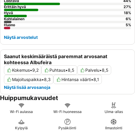
tarkemmin,
ilmaisen bussikuljetuksen
käyttö Albufeiran
Loistava
44
%
kaupunkiin on erittäin suositeltavaa.
Erittäin hyvä
27
%
Hyvä
18
%
Kohtalainen
6
%
Huono
5
%
Näytä arvostelut
Saanut keskimääräistä paremmat arvosanat
kohteessa Albufeira
Kokemus
•
9,2
Puhtaus
•
8,5
Palvelu
•
8,5
Majoituspaikka
•
8,3
Hintansa väärti
•
8,1
Näytä lisää arvosanoja
Huippumukavuudet
Wi-Fi aulassa
Wi-Fi huoneessa
Uima-allas
Kylpylä
Pysäköinti
Ilmastointi