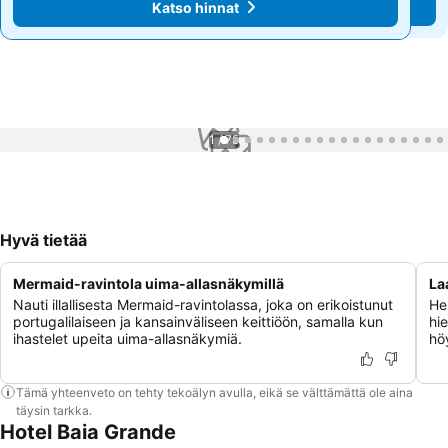
Katso hinnat
Katso hinnat
1 / 75
Hyvä tietää
Mermaid-ravintola uima-allasnäkymillä
La
Nauti illallisesta Mermaid-ravintolassa, joka on erikoistunut
Hem
portugalilaiseen ja kansainväliseen keittiöön, samalla kun
hie
ihastelet upeita uima-allasnäkymiä.
hö
Tämä yhteenveto on tehty tekoälyn avulla, eikä se välttämättä ole aina
täysin tarkka.
Hotel Baia Grande