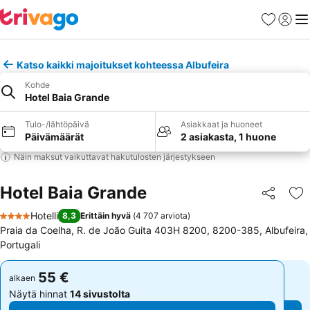
Suosikit
Kirjaud
Val
Katso kaikki majoitukset kohteessa Albufeira
Kohde
Hotel Baia Grande
Tulo-/lähtöpäivä
Asiakkaat ja huoneet
Päivämäärät
2 asiakasta, 1 huone
Näin maksut vaikuttavat hakutulosten järjestykseen
Hotel Baia Grande
Jaa
Li
Hotelli
8,3
Erittäin hyvä
(
4 707 arviota
)
4 Tähtiluokitus
Praia da Coelha, R. de João Guita 403H 8200, 8200-385, Albufeira,
Portugali
55 €
55 €
alkaen
alkaen
Näytä hinnat
14 sivustolta
Näytä hinnat
14 sivustolta