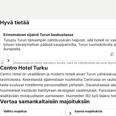
Hyvä tietää
Erinomainen sijainti Turun keskustassa
Tutustu Turun tärkeimpiin nähtävyyksiin helposti, sillä hotelli on vai
lyhyen kävelymatkan päässä kauppatorilta, Turun tuomiokirkolta j
Aurajoelta.
Tämä yhteenveto on tehty tekoälyn avulla, eikä se välttämättä ole aina täysin
Centro Hotel Turku
Centro Hotel on yksilöllinen ja moderni hotelli aivan Turun ydinkesk
ravintoloista. Keskeisestä sijainnistaan huolimatta Centrossa on rauhallinen tunnelma, s
taide kuuluvat hotellimme persoonallisiin piirteisiin. Sisustuksessa
huomioineet kestävän kehityksen ekologiset vaatimukset. Panostamme erityisesti henkilökohtaiseen palveluun, siisteyteen ja lähialueen herkkuja
sisältävään monipuoliseen aamiaiseen. Huoneiden (62 kpl) lisäksi hote
Vertaa samankaltaisiin majoituksiin
ja pallomeri perheen pienimmille. Asiakkaidemme käytössä ovat lisäks
palvelut ja koko hotellin kattava WiFi. Pihaltamme löytyvät myös par
Valittu majoitus
Vastaavia majoituksia
seuraava
Paikkoja ei voi varata etukäteen vaan ne täytetään saapumisjärjesty