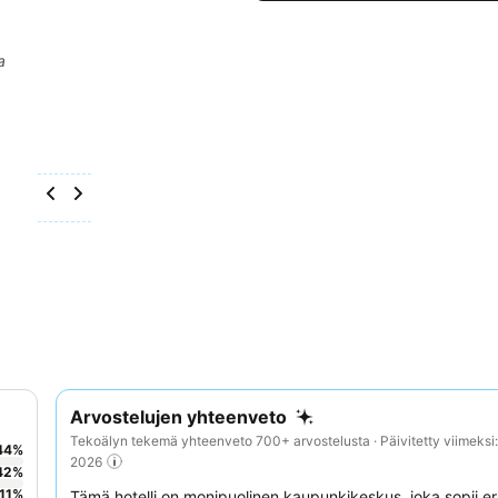
a
Arvostelujen yhteenveto
Tekoälyn tekemä yhteenveto 700+ arvostelusta · Päivitetty viimeksi
44
%
2026
42
%
11
%
Tämä hotelli on monipuolinen kaupunkikeskus, joka sopii er