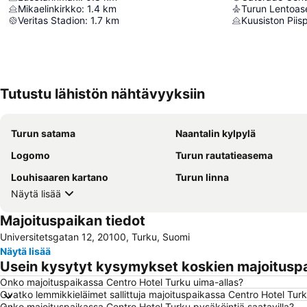
Mikaelinkirkko
:
1.4
km
Turun Lentoa
Veritas Stadion
:
1.7
km
Kuusiston Piis
Tutustu lähistön nähtävyyksiin
Turun satama
Naantalin kylpylä
Logomo
Turun rautatieasema
Louhisaaren kartano
Turun linna
Näytä lisää
Majoituspaikan tiedot
Universitetsgatan 12, 20100, Turku, Suomi
Näytä lisää
Usein kysytyt kysymykset koskien majoituspa
Onko majoituspaikassa Centro Hotel Turku uima-allas?
Ovatko lemmikkieläimet sallittuja majoituspaikassa Centro Hotel Tur
Onko majoituspaikassa Centro Hotel Turku pysäköintiä saatavilla?