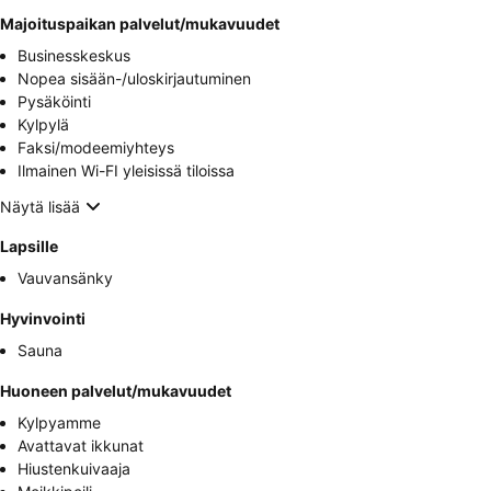
Majoituspaikan palvelut/mukavuudet
Businesskeskus
Nopea sisään-/uloskirjautuminen
Pysäköinti
Kylpylä
Faksi/modeemiyhteys
Ilmainen Wi-FI yleisissä tiloissa
Näytä lisää
Lapsille
Vauvansänky
Hyvinvointi
Sauna
Huoneen palvelut/mukavuudet
Kylpyamme
Avattavat ikkunat
Hiustenkuivaaja