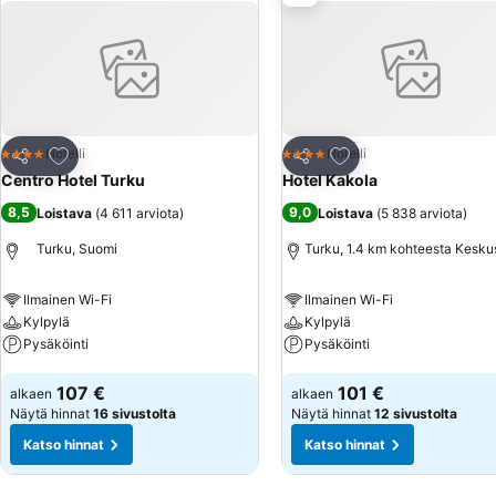
parkkipaikkoja. Katupaikat ovat maksuttomia arkisin klo 20-09, lauan
lähettyvillä on myös parkkitaloja.
Lisää suosikkeihin
Lisää suosikkeihin
Hotelli
Hotelli
4 Tähtiluokitus
4 Tähtiluokitus
Jaa
Jaa
Centro Hotel Turku
Hotel Kakola
8,5
9,0
Loistava
(
4 611 arviota
)
Loistava
(
5 838 arviota
)
Turku, Suomi
Turku, 1.4 km kohteesta Kesku
Ilmainen Wi-Fi
Ilmainen Wi-Fi
Kylpylä
Kylpylä
Pysäköinti
Pysäköinti
Katso hinnat
Katso hinnat
107 €
101 €
alkaen
alkaen
Näytä hinnat
16 sivustolta
Näytä hinnat
12 sivustolta
Katso hinnat
Katso hinnat