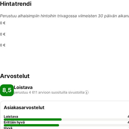
Hintatrendi
Perustuu alhaisimpiin hintoihin trivagossa viimeisten 30 päivän aikan
0 €
0 €
0 €
Arvostelut
Loistava
8,5
perustuu 4 611 arvioon suosituilla
sivustoilla
Asiakasarvostelut
Loistava
Erittäin hyvä
Hyvä