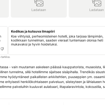
Ladataan
Ladataan
Kodikas ja kutsuva ilmapiiri
n
Koe viihtyisä, perheomisteinen hotelli, joka tarjoaa lämpimän,
a
kodikkaan tunnelman, saaden vieraat tuntemaan olonsa heti
mukavaksi ja hyvin hoidetuksi.
 tarkka.
ustassa - vain muutaman askeleen päässä kauppatorista, museoista, lii
illä hotellimme sijaitsee sisäpihalla. Trendikäs sisustus ja moderni
 olemme hyödyntäneet paikallisten arkkitehtien, puuseppien ym. osaami
llimme palveluihin kuuluvat aulabaari, iltapalaravintola, kokoustila,
i veloituksetta samassa korttelissa sijaitsevan kuntokeskus Fitness 
kkipaikat (14kpl). Pysäköinnistä veloitamme 16 euroa/ vuorokausi (12
ksessä. Mikäli paikoitustilamme on täynnä niin kadulta löytyy myös