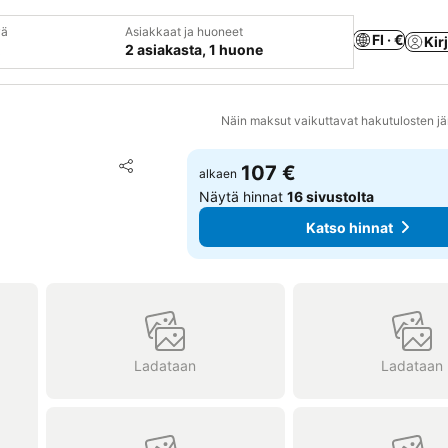
vä
Asiakkaat ja huoneet
FI · €
Kir
2 asiakasta, 1 huone
Näin maksut vaikuttavat hakutulosten jä
Lisää suosikkeihin
107 €
alkaen
Jaa
Näytä hinnat
16 sivustolta
Katso hinnat
Ladataan
Ladataan