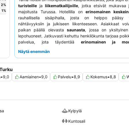
2
%
turisteille
ja
liikematkailijoille
, jotka etsivät mukavaa 
1
%
majoitusta Turussa. Hotellilla on
erinomainen keskeine
rauhallisella sisäpihalla, josta on helppo pääsy t
nähtävyyksiin ja julkiseen liikenteeseen. Asiakkaat voi
paikan päällä olevasta
saunasta
, jossa on yksityinen
lepohuoneet. Jatkuvasti kehuttu henkilökunta tarjoaa poikk
palvelua, jota täydentää
erinomainen ja mon
aamiaisbuffet
, joka sisältää usein paikallisia suomalaisi
Näytä enemmän
Rauhallisempaa kokemusta kaipaavien asiakkaiden kannat
sisäpihalle päin olevaa huonetta.
 Turku
s
•
9,0
Aamiainen
•
9,0
Palvelu
•
8,9
Kokemus
•
8,8
W
sa
Kylpylä
Kuntosali