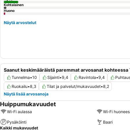
Kohtalainen
Huono
Näytä arvostelut
Saanut keskimääräistä paremmat arvosanat kohteessa
Tunnelma
•
10
Sijainti
•
9,4
Ravintola
•
9,4
Puhtau
Ruokailu
•
8,3
Tilat ja palvelut/mukavuudet
•
8,2
Näytä lisää arvosanoja
Huippumukavuudet
Wi-Fi aulassa
Wi-Fi huonees
Pysäköinti
Baari
Kaikki mukavuudet