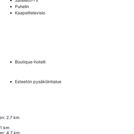
Satelliitti-TV
Puhelin
Kaapelitelevisio
Boutique-hotelli
Esteetön pysäköintialue
en
:
2.7
km
.1
km
er
:
4.7
km