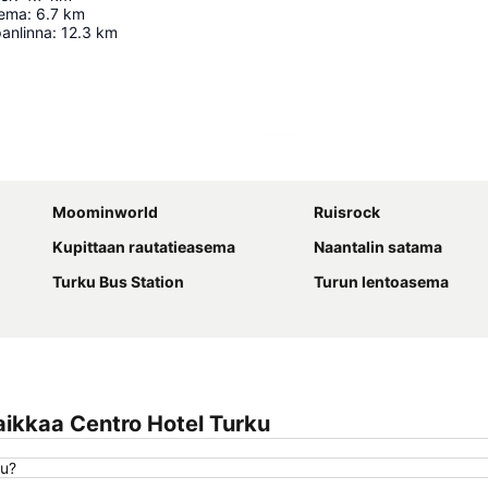
sema
:
6.7
km
panlinna
:
12.3
km
Laajenna kartta
Moominworld
Ruisrock
Kupittaan rautatieasema
Naantalin satama
Turku Bus Station
Turun lentoasema
ikkaa Centro Hotel Turku
ku?