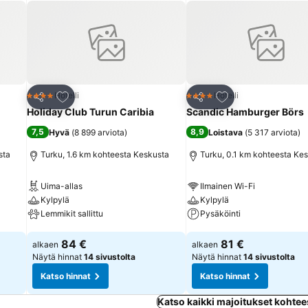
taisin klo 17:sta eteenpäin ja sunnuntaisin ja pyhäpäivinä koko päivä
Lisää suosikkeihin
Lisää suosikkeihin
Hotelli
Hotelli
4 Tähtiluokitus
4 Tähtiluokitus
Jaa
Jaa
Holiday Club Turun Caribia
Scandic Hamburger Börs
7,5
8,9
Hyvä
(
8 899 arviota
)
Loistava
(
5 317 arviota
)
sta
Turku, 1.6 km kohteesta Keskusta
Turku, 0.1 km kohteesta Ke
Uima-allas
Ilmainen Wi-Fi
Kylpylä
Kylpylä
Lemmikit sallittu
Pysäköinti
Katso hinnat
Katso hinnat
84 €
81 €
alkaen
alkaen
Näytä hinnat
14 sivustolta
Näytä hinnat
14 sivustolta
Katso hinnat
Katso hinnat
Katso kaikki majoitukset kohte