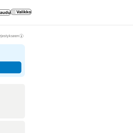
Valikko
jaudu
rjestykseen