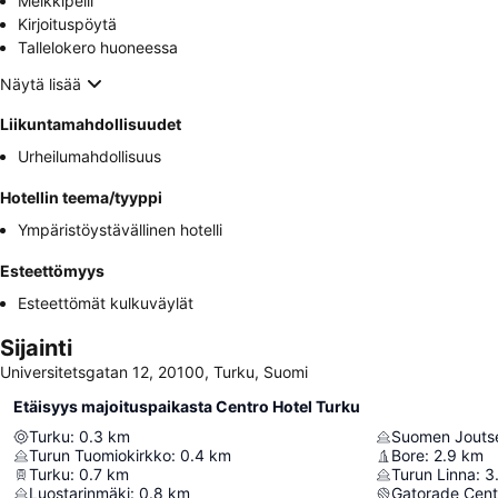
Meikkipeili
Kirjoituspöytä
Tallelokero huoneessa
Näytä lisää
Liikuntamahdollisuudet
Urheilumahdollisuus
Hotellin teema/tyyppi
Ympäristöystävällinen hotelli
Esteettömyys
Esteettömät kulkuväylät
Sijainti
Universitetsgatan 12, 20100, Turku, Suomi
Etäisyys majoituspaikasta Centro Hotel Turku
Turku
:
0.3
km
Suomen Jouts
Turun Tuomiokirkko
:
0.4
km
Bore
:
2.9
km
Turku
:
0.7
km
Turun Linna
:
3
Luostarinmäki
:
0.8
km
Gatorade Cent