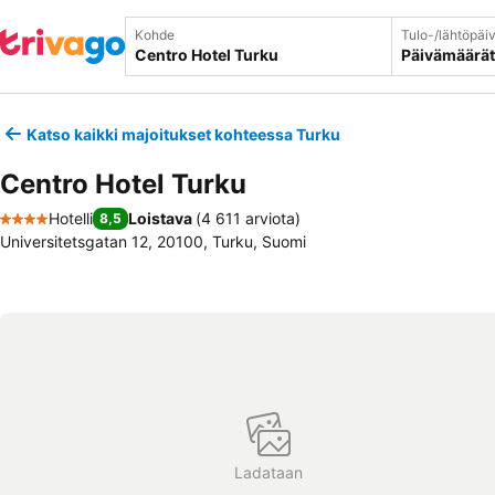
Kohde
Tulo-/lähtöpäi
Päivämäärät
Katso kaikki majoitukset kohteessa Turku
Centro Hotel Turku
Hotelli
Loistava
(
4 611 arviota
)
8,5
4 Tähtiluokitus
Universitetsgatan 12, 20100, Turku, Suomi
Ladataan