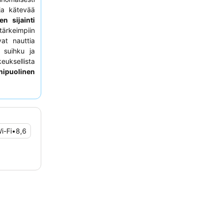
ja kätevää
n sijainti
ärkeimpiin
vat nauttia
 suihku ja
euksellista
ipuolinen
a herkkuja.
taa pyytää
i-Fi
•
8,6